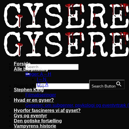
Fortsæt
til
indhold
Forside
Alle blogindlæg
Bøger: A – H
I – N
O – Å
Search for:
Search Button
Stephen King
Filmatiseringer
Hvad er en gyser?
Gyseren: om subgenrer, psykologi og eventyrtræk 
Hvorfor fascineres vi af gyset?
Gys og eventyr
Den gotiske fortælling
Vampyrens historie