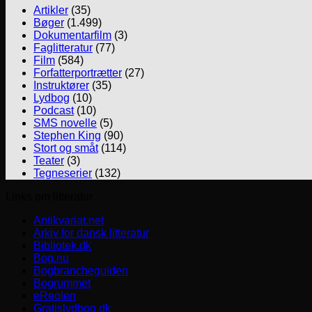
Artikler
(35)
Bøger
(1.499)
Dokumentarfilm
(3)
Faglitteratur
(77)
Film
(584)
Forfatterportrætter
(27)
Instruktører
(35)
Lydbog
(10)
Podcast
(10)
SMS novelle
(5)
Stephen King
(90)
Stort og småt
(114)
Teater
(3)
Tegneserier
(132)
Links om litteratur
Antikvariat.net
Arkiv for dansk litteratur
Bibliotek.dk
Bog.nu
Bogbrancheguiden
Bogrummet
eReolen
Gratislydbog.dk