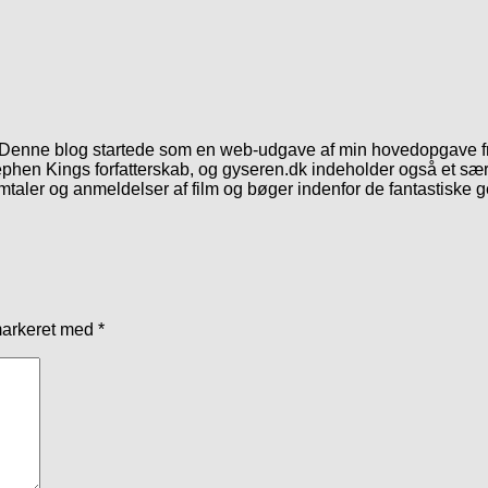
. Denne blog startede som en web-udgave af min hovedopgave fr
phen Kings forfatterskab, og gyseren.dk indeholder også et særl
mtaler og anmeldelser af film og bøger indenfor de fantastiske 
markeret med
*