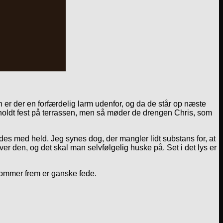
er der en forfærdelig larm udenfor, og da de står op næste
 holdt fest på terrassen, men så møder de drengen Chris, som
s med held. Jeg synes dog, der mangler lidt substans for, at
iver den, og det skal man selvfølgelig huske på. Set i det lys er
” kommer frem er ganske fede.