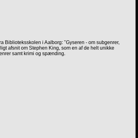
a Biblioteksskolen i Aalborg: "Gyseren - om subgenrer,
igt afsnit om Stephen King, som en af de helt unikke
genrer samt krimi og spænding.