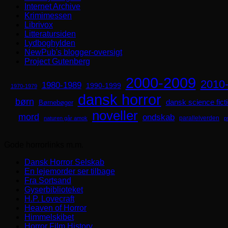
Internet Archive
Krimimessen
Librivox
Litteratursiden
Lydboghylden
NewPub's blogger-oversigt
Project Gutenberg
2000-2009
2010
1980-1989
1990-1999
1970-1979
dansk horror
børn
dansk science fict
Børnebøger
noveller
mord
ondskab
parallelverden
naturen går amok
p
Gode horrorlinks m.m.
Dansk Horror Selskab
En lejemorder ser tilbage
Fra Sortsand
Gyserbiblioteket
H.P. Lovecraft
Heaven of Horror
Himmelskibet
Horror Film History