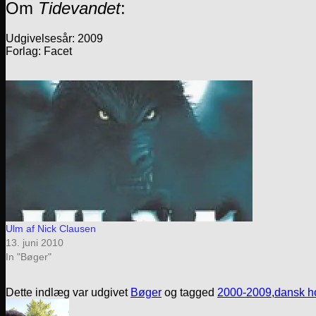
Om
Tidevandet
:
Udgivelsesår: 2009
Forlag: Facet
Ulm af Nick Clausen
13. juni 2010
In "Bøger"
Dette indlæg var udgivet
Bøger
og tagged
2000-2009
,
dansk ho