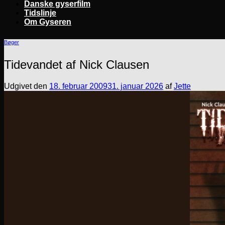
Danske gyserfilm
Tidslinje
Om Gyseren
Bøger
Tidevandet af Nick Clausen
Udgivet den
18. februar 2009
31. januar 2026
af
Jette