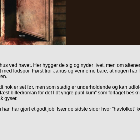
us ved havet. Her hygger de sig og nyder livet, men om aftenen 
dt med fodspor. Først tror Janus og vennerne bare, at nogen har
ten.
nok er set før, men som stadig er underholdende og kan udfolde
etlæst billedroman for det lidt yngre publikum” som forlaget beskr
k gyser.
g han har gjort et godt job. Især de sidste sider hvor “havfolket