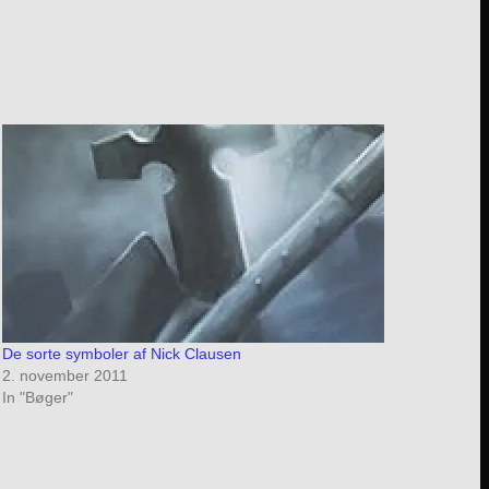
De sorte symboler af Nick Clausen
2. november 2011
In "Bøger"