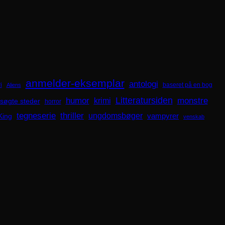
anmelder-eksemplar
antologi
i
baseret på en bog
Aliens
Litteratursiden
humor
krimi
monstre
søgte steder
horror
tegneserie
thriller
ungdomsbøger
King
vampyrer
venskab