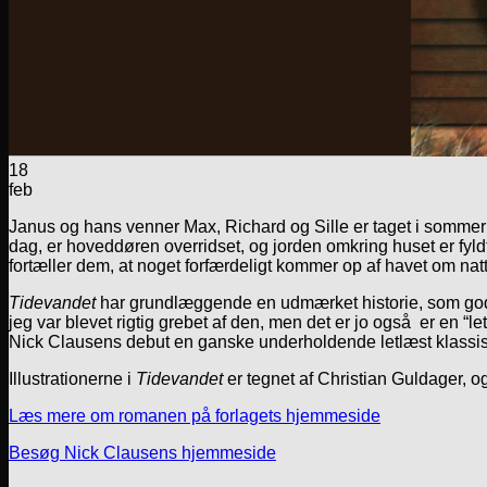
18
feb
Janus og hans venner Max, Richard og Sille er taget i sommerh
dag, er hoveddøren overridset, og jorden omkring huset er fyl
fortæller dem, at noget forfærdeligt kommer op af havet om nat
Tidevandet
har grundlæggende en udmærket historie, som godt 
jeg var blevet rigtig grebet af den, men det er jo også er en “l
Nick Clausens debut en ganske underholdende letlæst klassis
Illustrationerne i
Tidevandet
er tegnet af Christian Guldager, o
Læs mere om romanen på forlagets hjemmeside
Besøg Nick Clausens hjemmeside