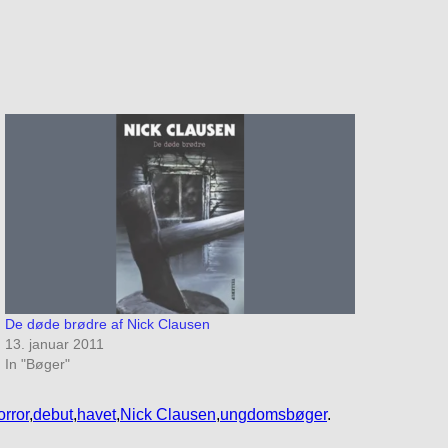
De døde brødre af Nick Clausen
13. januar 2011
In "Bøger"
rror
,
debut
,
havet
,
Nick Clausen
,
ungdomsbøger
.