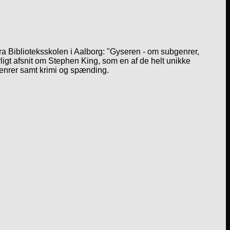
a Biblioteksskolen i Aalborg: "Gyseren - om subgenrer,
igt afsnit om Stephen King, som en af de helt unikke
genrer samt krimi og spænding.