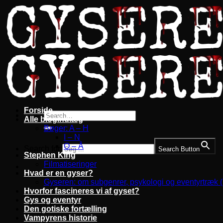
Fortsæt
til
indhold
Forside
Alle blogindlæg
Bøger: A – H
I – N
O – Å
Search for:
Search Button
Stephen King
Filmatiseringer
Hvad er en gyser?
Gyseren: om subgenrer, psykologi og eventyrtræk 
Hvorfor fascineres vi af gyset?
Gys og eventyr
Den gotiske fortælling
Vampyrens historie