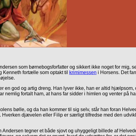
ndersen som børnebogsforfatter og sikkert ikke noget for mig, 
g Kenneth fortælle som optakt til
krimimessen
i Horsens. Det fan
nøjelse.
 en god og artig dreng. Han lyver ikke, han er altid hjælpsom, og s
 har nemlig fortalt ham, at hans far sidder i himlen og venter på
kolens bølle, og da han kommer til sig selv, står han foran Helve
g. Hverken djævelen eller Filip er særligt tilfredse med den udvi
Andersen tegner et både sjovt og uhyggeligt billede af Helvede