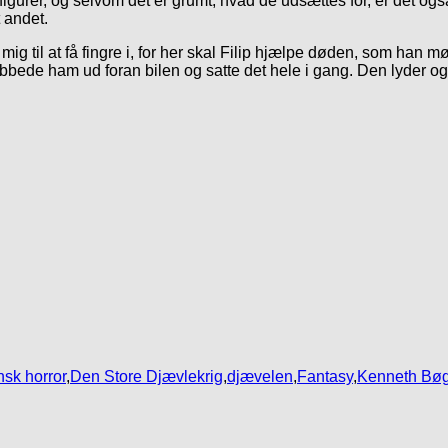
rer, og selvom det er grumt, hvad de udsættes for, er det også m
 andet.
mig til at få fingre i, for her skal Filip hjælpe døden, som han m
bbede ham ud foran bilen og satte det hele i gang. Den lyder og
sk horror
,
Den Store Djævlekrig
,
djævelen
,
Fantasy
,
Kenneth Bø