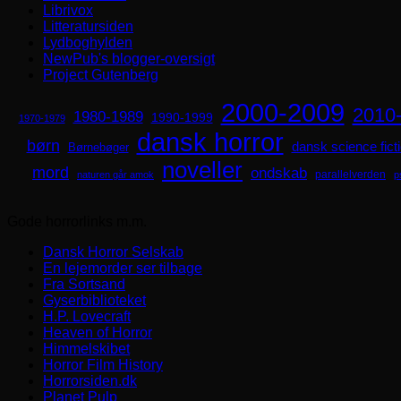
Librivox
Litteratursiden
Lydboghylden
NewPub's blogger-oversigt
Project Gutenberg
2000-2009
2010
1980-1989
1990-1999
1970-1979
dansk horror
børn
dansk science fict
Børnebøger
noveller
mord
ondskab
parallelverden
naturen går amok
p
Gode horrorlinks m.m.
Dansk Horror Selskab
En lejemorder ser tilbage
Fra Sortsand
Gyserbiblioteket
H.P. Lovecraft
Heaven of Horror
Himmelskibet
Horror Film History
Horrorsiden.dk
Planet Pulp