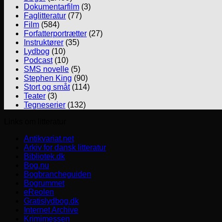
Dokumentarfilm
(3)
Faglitteratur
(77)
Film
(584)
Forfatterportrætter
(27)
Instruktører
(35)
Lydbog
(10)
Podcast
(10)
SMS novelle
(5)
Stephen King
(90)
Stort og småt
(114)
Teater
(3)
Tegneserier
(132)
Links om litteratur
Antikvariat.net
Arkiv for dansk litteratur
Bibliotek.dk
Bog.nu
Bogbrancheguiden
Bogrummet
eReolen
Gratislydbog.dk
Internet Archive
Krimimessen