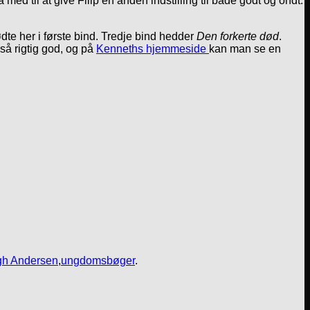
ed til at give Filip en anden indstilling til både godt og ondt.
ødte her i første bind. Tredje bind hedder
Den forkerte død
.
så rigtig god, og på
Kenneths hjemmeside
kan man se en
gh Andersen
,
ungdomsbøger
.