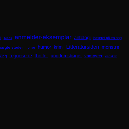
anmelder-eksemplar
antologi
i
baseret på en bog
Aliens
Litteratursiden
humor
krimi
monstre
søgte steder
horror
tegneserie
thriller
ungdomsbøger
King
vampyrer
venskab