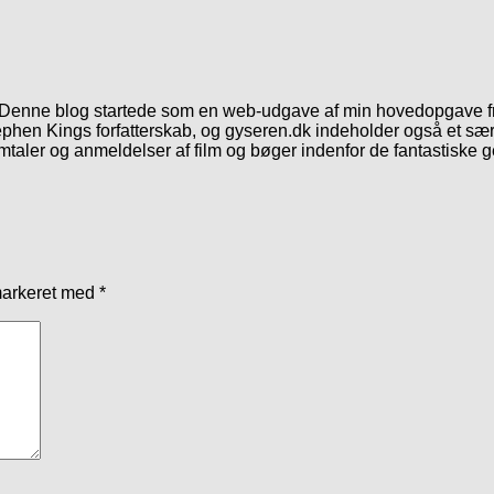
. Denne blog startede som en web-udgave af min hovedopgave fr
phen Kings forfatterskab, og gyseren.dk indeholder også et særl
mtaler og anmeldelser af film og bøger indenfor de fantastiske 
markeret med
*