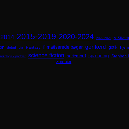
2015-2019
2020-2024
-2014
A. Silvestr
2025-2029
genfærd
ion
filmatiserede bøger
Fantasy
gotik
hjem
debut
dyr
science fiction
spænding
seriemord
Stephen 
sykologisk portræt
zombier