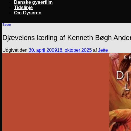
Danske gyserfilm
Tidslinje
Om Gyseren
Bøger
Djævelens lærling af Kenneth Bøgh Ande
Udgivet den
30. april 2009
18. oktober 2025
af
Jette