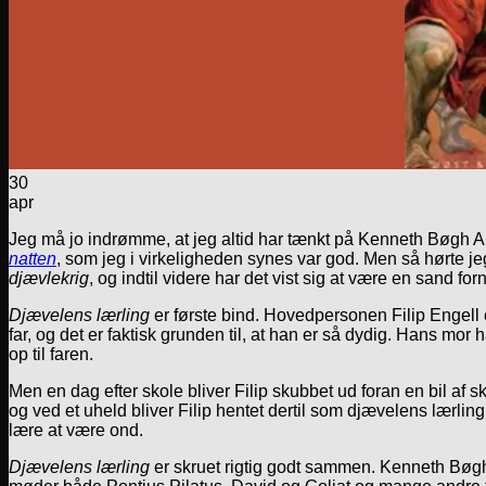
30
apr
Jeg må jo indrømme, at jeg altid har tænkt på Kenneth Bøgh A
natten
, som jeg i virkeligheden synes var god. Men så hørte je
djævlekrig
, og indtil videre har det vist sig at være en sand for
Djævelens lærling
er første bind. Hovedpersonen Filip Engell er
far, og det er faktisk grunden til, at han er så dydig. Hans mor
op til faren.
Men en dag efter skole bliver Filip skubbet ud foran en bil af s
og ved et uheld bliver Filip hentet dertil som djævelens lærlin
lære at være ond.
Djævelens lærling
er skruet rigtig godt sammen. Kenneth Bøgh 