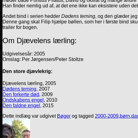
møder både Pontius Pilatus, David og Goliat og mange andre figu
Han finder nemlig ud af, at det ene ikke kan eksistere uden det
Andet bind i serien hedder
Dødens terning
, og den glæder jeg 
Denne gang skal Filip hjælpe bøllen, som her i første bind sku
trailer for bogen.
Om Djævelens lærling:
Udgivelsesår: 2005
Omslag: Per Jørgensen/Peter Stoltze
Den store djævlekrig:
Djævelens lærling, 2005
Dødens terning
, 2007
Den forkerte død
, 2009
Ondskabens engel
, 2010
Den faldne engel
, 2015
Dette indlæg var udgivet
Bøger
og tagged
2000-2009
,
børn
,
dan