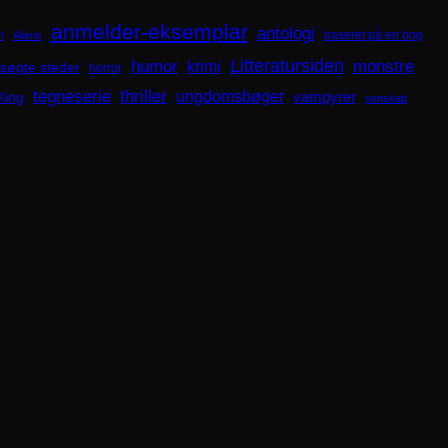
anmelder-eksemplar
antologi
i
baseret på en bog
Aliens
Litteratursiden
humor
krimi
monstre
søgte steder
horror
tegneserie
thriller
ungdomsbøger
King
vampyrer
venskab