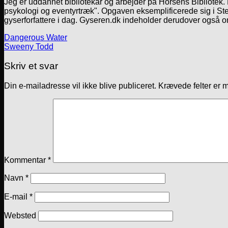
Jeg er uddannet bibliotekar og arbejder på Horsens Bibliotek
psykologi og eventyrtræk". Opgaven eksemplificerede sig i Ste
gyserforfattere i dag. Gyseren.dk indeholder derudover også o
Dangerous Water
Sweeny Todd
Skriv et svar
Din e-mailadresse vil ikke blive publiceret.
Krævede felter er 
Kommentar
*
Navn
*
E-mail
*
Websted