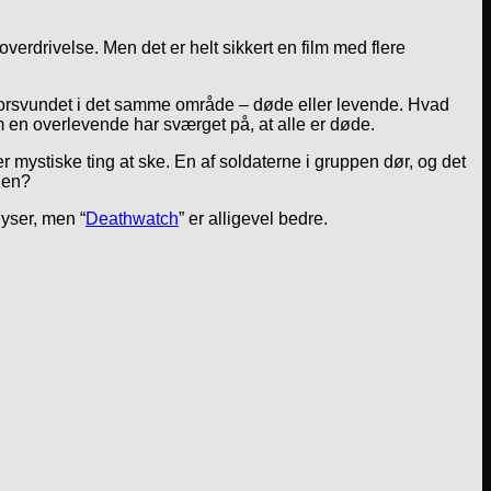
 overdrivelse. Men det er helt sikkert en film med flere
r forsvundet i det samme område – døde eller levende. Hvad
en overlevende har sværget på, at alle er døde.
mystiske ting at ske. En af soldaterne i gruppen dør, og det
gen?
gyser, men “
Deathwatch
” er alligevel bedre.