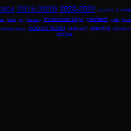
2015-2019
2020-2024
-2014
A. Silvestr
2025-2029
genfærd
ion
filmatiserede bøger
Fantasy
gotik
hjem
debut
dyr
science fiction
spænding
seriemord
Stephen 
sykologisk portræt
zombier