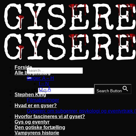
Fortsæt
til
indhold
Forside
Alle blogindlæg
Bøger: A – H
I – N
O – Å
Search for:
Search Button
Stephen King
Filmatiseringer
Hvad er en gyser?
Gyseren: om subgenrer, psykologi og eventyrtræk 
Hvorfor fascineres vi af gyset?
Gys og eventyr
Den gotiske fortælling
Vampyrens historie