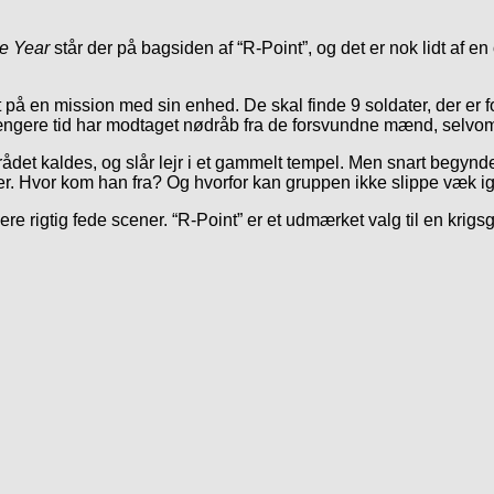
he Year
står der på bagsiden af “R-Point”, og det er nok lidt af en
t på en mission med sin enhed. De skal finde 9 soldater, der e
ngere tid har modtaget nødråb fra de forsvundne mænd, selvom 
t kaldes, og slår lejr i et gammelt tempel. Men snart begynder 
ater. Hvor kom han fra? Og hvorfor kan gruppen ikke slippe væk i
re rigtig fede scener. “R-Point” er et udmærket valg til en krigs