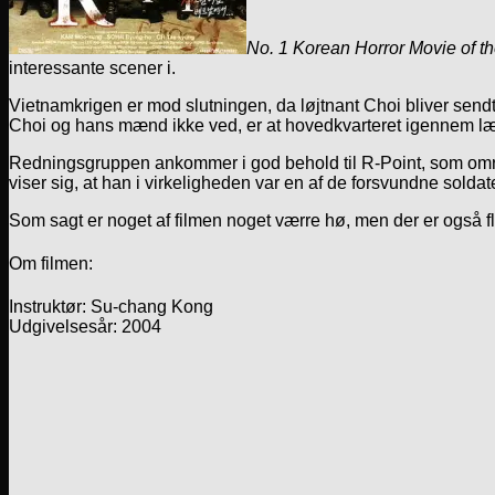
No. 1 Korean Horror Movie of t
interessante scener i.
Vietnamkrigen er mod slutningen, da løjtnant Choi bliver send
Choi og hans mænd ikke ved, er at hovedkvarteret igennem læ
Redningsgruppen ankommer i god behold til R-Point, som område
viser sig, at han i virkeligheden var en af de forsvundne sold
Som sagt er noget af filmen noget værre hø, men der er også fle
Om filmen:
Instruktør: Su-chang Kong
Udgivelsesår: 2004