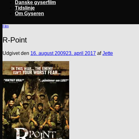
Danske gyserfilm
Tidslinje
Om Gyseren
Film
R-Point
Udgivet den
16. august 2009
23. april 2017
af
Jette