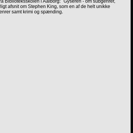
a Biblioteksskolen i Aalborg: "Gyseren - om subgenrer,
igt afsnit om Stephen King, som en af de helt unikke
genrer samt krimi og spænding.