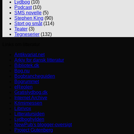
Lydbog
(10)
Podcast
(10)
SMS novelle
(5)
Stephen King
(90)
Stort og småt
(114)
Teater
(3)
Tegneserier
(132)
Links om litteratur
Antikvariat.net
Arkiv for dansk litteratur
Bibliotek.dk
Bog.nu
Bogbrancheguiden
Bogrummet
eReolen
Gratislydbog.dk
Internet Archive
Krimimessen
Librivox
Litteratursiden
Lydboghylden
NewPub's blogger-oversigt
Project Gutenberg