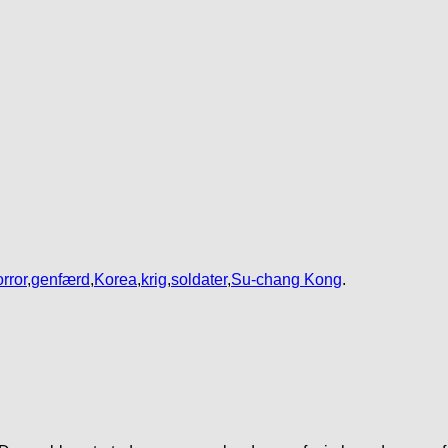
orror
,
genfærd
,
Korea
,
krig
,
soldater
,
Su-chang Kong
.