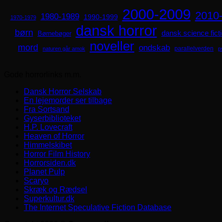
2000-2009
2010
1980-1989
1990-1999
1970-1979
dansk horror
børn
dansk science fict
Børnebøger
noveller
mord
ondskab
parallelverden
naturen går amok
p
Gode horrorlinks m.m.
Dansk Horror Selskab
En lejemorder ser tilbage
Fra Sortsand
Gyserbiblioteket
H.P. Lovecraft
Heaven of Horror
Himmelskibet
Horror Film History
Horrorsiden.dk
Planet Pulp
Scaryo
Skræk og Rædsel
Superkultur.dk
The Internet Speculative Fiction Database