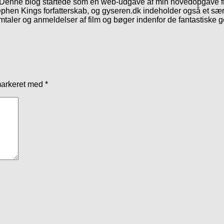
. Denne blog startede som en web-udgave af min hovedopgave fr
phen Kings forfatterskab, og gyseren.dk indeholder også et særl
mtaler og anmeldelser af film og bøger indenfor de fantastiske 
markeret med
*