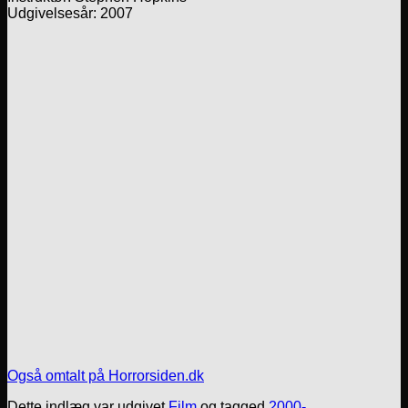
Udgivelsesår: 2007
Også omtalt på Horrorsiden.dk
Dette indlæg var udgivet
Film
og tagged
2000-