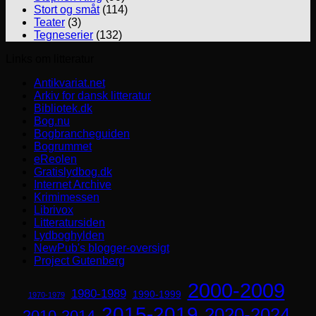
Stort og småt
(114)
Teater
(3)
Tegneserier
(132)
Links om litteratur
Antikvariat.net
Arkiv for dansk litteratur
Bibliotek.dk
Bog.nu
Bogbrancheguiden
Bogrummet
eReolen
Gratislydbog.dk
Internet Archive
Krimimessen
Librivox
Litteratursiden
Lydboghylden
NewPub's blogger-oversigt
Project Gutenberg
2000-2009
1980-1989
1990-1999
1970-1979
2015-2019
2020-2024
2010-2014