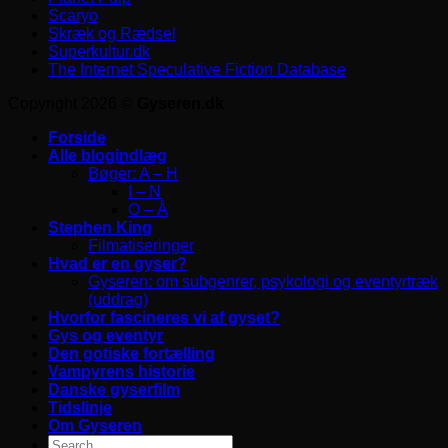
Scaryo
Skræk og Rædsel
Superkultur.dk
The Internet Speculative Fiction Database
Copyright 2026 ©
Gyseren.dk
Forside
Alle blogindlæg
Bøger: A – H
I – N
O – Å
Stephen King
Filmatiseringer
Hvad er en gyser?
Gyseren: om subgenrer, psykologi og eventyrtræk
(uddrag)
Hvorfor fascineres vi af gyset?
Gys og eventyr
Den gotiske fortælling
Vampyrens historie
Danske gyserfilm
Tidslinje
Om Gyseren