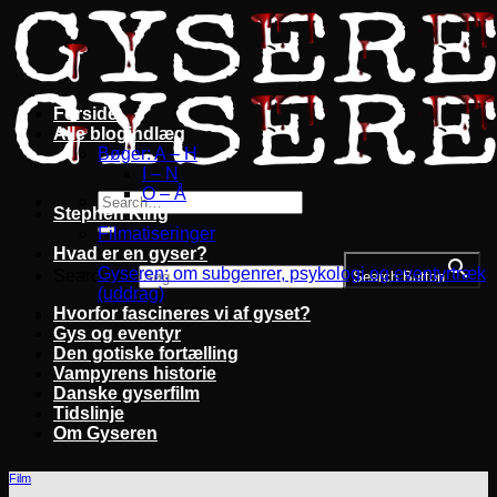
Fortsæt
til
indhold
Forside
Alle blogindlæg
Bøger: A – H
I – N
O – Å
Stephen King
Filmatiseringer
Hvad er en gyser?
Gyseren: om subgenrer, psykologi og eventyrtræk
Search for:
Search Button
(uddrag)
Hvorfor fascineres vi af gyset?
Gys og eventyr
Den gotiske fortælling
Vampyrens historie
Danske gyserfilm
Tidslinje
Om Gyseren
Film