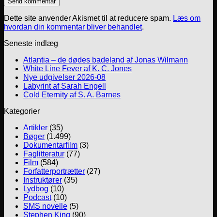
Dette site anvender Akismet til at reducere spam.
Læs om
hvordan din kommentar bliver behandlet
.
Seneste indlæg
Atlantia – de dødes badeland af Jonas Wilmann
White Line Fever af K. C. Jones
Nye udgivelser 2026-08
Labyrint af Sarah Engell
Cold Eternity af S. A. Barnes
Kategorier
Artikler
(35)
Bøger
(1.499)
Dokumentarfilm
(3)
Faglitteratur
(77)
Film
(584)
Forfatterportrætter
(27)
Instruktører
(35)
Lydbog
(10)
Podcast
(10)
SMS novelle
(5)
Stephen King
(90)