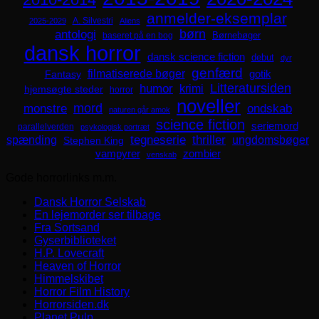
anmelder-eksemplar
A. Silvestri
2025-2029
Aliens
børn
antologi
Børnebøger
baseret på en bog
dansk horror
dansk science fiction
debut
dyr
genfærd
filmatiserede bøger
Fantasy
gotik
Litteratursiden
humor
krimi
hjemsøgte steder
horror
noveller
mord
monstre
ondskab
naturen går amok
science fiction
seriemord
parallelverden
psykologisk portræt
spænding
tegneserie
thriller
ungdomsbøger
Stephen King
zombier
vampyrer
venskab
Gode horrorlinks m.m.
Dansk Horror Selskab
En lejemorder ser tilbage
Fra Sortsand
Gyserbiblioteket
H.P. Lovecraft
Heaven of Horror
Himmelskibet
Horror Film History
Horrorsiden.dk
Planet Pulp