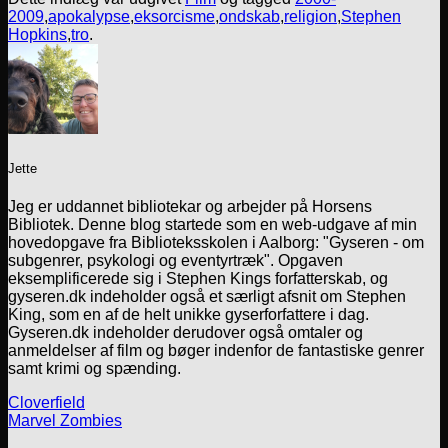
2009
,
apokalypse
,
eksorcisme
,
ondskab
,
religion
,
Stephen
Hopkins
,
tro
.
Jette
Jeg er uddannet bibliotekar og arbejder på Horsens
Bibliotek. Denne blog startede som en web-udgave af min
hovedopgave fra Biblioteksskolen i Aalborg: "Gyseren - om
subgenrer, psykologi og eventyrtræk". Opgaven
eksemplificerede sig i Stephen Kings forfatterskab, og
gyseren.dk indeholder også et særligt afsnit om Stephen
King, som en af de helt unikke gyserforfattere i dag.
Gyseren.dk indeholder derudover også omtaler og
anmeldelser af film og bøger indenfor de fantastiske genrer
samt krimi og spænding.
Cloverfield
Marvel Zombies