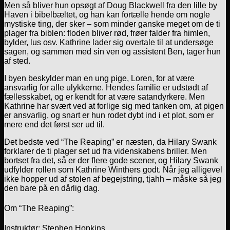
Men så bliver hun opsøgt af Doug Blackwell fra den lille by
Haven i bibelbæltet, og han kan fortælle hende om nogle
mystiske ting, der sker – som minder ganske meget om de ti
plager fra biblen: floden bliver rød, frøer falder fra himlen,
bylder, lus osv. Kathrine lader sig overtale til at undersøge
sagen, og sammen med sin ven og assistent Ben, tager hun
af sted.
I byen beskylder man en ung pige, Loren, for at være
ansvarlig for alle ulykkerne. Hendes familie er udstødt af
fællesskabet, og er kendt for at være satandyrkere. Men
Kathrine har svært ved at forlige sig med tanken om, at pigen
er ansvarlig, og snart er hun rodet dybt ind i et plot, som er
mere end det først ser ud til.
Det bedste ved “The Reaping” er næsten, da Hilary Swank
forklarer de ti plager set ud fra videnskabens briller. Men
bortset fra det, så er der flere gode scener, og Hilary Swank
udfylder rollen som Kathrine Winthers godt. Når jeg alligevel
ikke hopper ud af stolen af begejstring, tjahh – måske så jeg
den bare på en dårlig dag.
Om “The Reaping”:
Instruktør: Stephen Hopkins