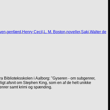
wen
,
genfærd
,
Henry Cecil
,
L. M. Boston
,
noveller
,
Saki
,
Walter de
a Biblioteksskolen i Aalborg: "Gyseren - om subgenrer,
igt afsnit om Stephen King, som en af de helt unikke
genrer samt krimi og spænding.