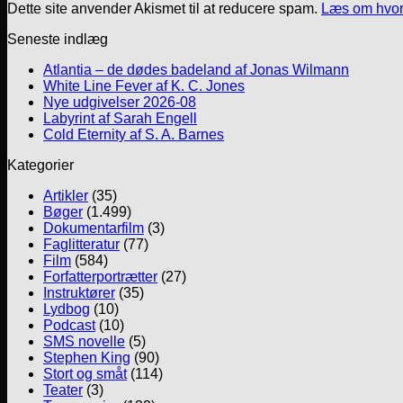
Dette site anvender Akismet til at reducere spam.
Læs om hvor
Seneste indlæg
Atlantia – de dødes badeland af Jonas Wilmann
White Line Fever af K. C. Jones
Nye udgivelser 2026-08
Labyrint af Sarah Engell
Cold Eternity af S. A. Barnes
Kategorier
Artikler
(35)
Bøger
(1.499)
Dokumentarfilm
(3)
Faglitteratur
(77)
Film
(584)
Forfatterportrætter
(27)
Instruktører
(35)
Lydbog
(10)
Podcast
(10)
SMS novelle
(5)
Stephen King
(90)
Stort og småt
(114)
Teater
(3)