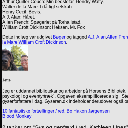
Arthur Quiller-Couch: Min bedstefar, Hendry Watty.
Walter de la Mare: I dårligt selskab.
Henry Cecil: Bevis.
A.J. Alan: Håret.
Allen French: Spøgeriet på Torhallstad.
William Croft Dickinson: Heksen. Mr. Fox
Dette indlæg var udgivet
Bøger
og tagged
A.J. Alan
,
Allen Fre
la Mare
,
William Croft Dickinson
.
Jette
Jeg er uddannet bibliotekar og arbejder på Horsens Bibliotek
psykologi og eventyrtræk". Opgaven eksemplificerede sig i Ste
gyserforfattere i dag. Gyseren.dk indeholder derudover også o
10 fantastiske fortællinger / red. Bo Hakon Jørgensen
Blood Monkey
2 tanker om “
Gys og genfærd / red. Kathleen Lines
”