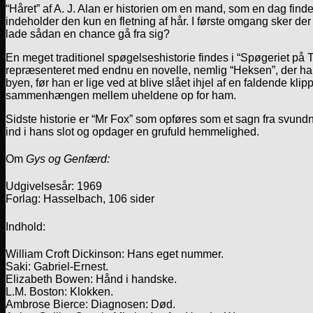
“Håret” af A. J. Alan er historien om en mand, som en dag fi
indeholder den kun en fletning af hår. I første omgang sker der
lade sådan en chance gå fra sig?
En meget traditionel spøgelseshistorie findes i “Spøgeriet på 
repræsenteret med endnu en novelle, nemlig “Heksen”, der han
byen, før han er lige ved at blive slået ihjel af en faldende 
sammenhængen mellem uheldene op for ham.
Sidste historie er “Mr Fox” som opføres som et sagn fra svund
ind i hans slot og opdager en grufuld hemmelighed.
Om
Gys og Genfærd:
Udgivelsesår: 1969
Forlag: Hasselbach, 106 sider
Indhold:
William Croft Dickinson: Hans eget nummer.
Saki: Gabriel-Ernest.
Elizabeth Bowen: Hånd i handske.
L.M. Boston: Klokken.
Ambrose Bierce: Diagnosen: Død.