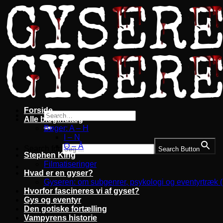
Fortsæt
til
indhold
Forside
Alle blogindlæg
Bøger: A – H
I – N
O – Å
Search for:
Search Button
Stephen King
Filmatiseringer
Hvad er en gyser?
Gyseren: om subgenrer, psykologi og eventyrtræk 
Hvorfor fascineres vi af gyset?
Gys og eventyr
Den gotiske fortælling
Vampyrens historie