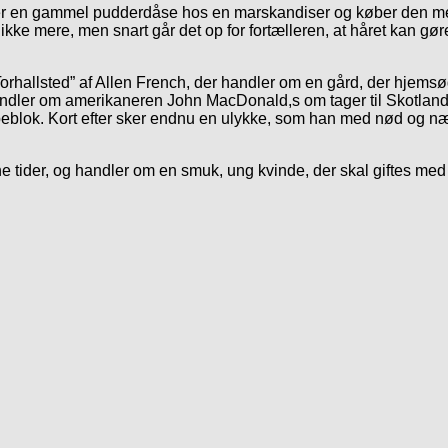
nder en gammel pudderdåse hos en marskandiser og køber den med
 ikke mere, men snart går det op for fortælleren, at håret kan g
Torhallsted” af Allen French, der handler om en gård, der hjemsø
dler om amerikaneren John MacDonald,s om tager til Skotland f
klippeblok. Kort efter sker endnu en ulykke, som han med nød og
ne tider, og handler om en smuk, ung kvinde, der skal giftes med