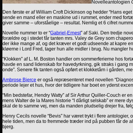
Novelleantologien
Den første er af William Croft Dickinson og hedder “Hans eget
sende en mand eller en maskine ud i rummet, ender med fortæl
giver samme – uforståelige – resultat. Nemlig et 6 cifret 
Novelle nummer to er “
Gabriel-Ernest
” af Saki. Den tredje no
forældre og i stedet får tanten mrs. Valey de Grey som chaperon
der ikke mange af, og det kræver et godt udseende at kapre en m
kløerne i Lord Fred, tager hun alle midler i brug. Nu mangler
“Klokken” af L. M. Boston handler om sommerferierne hos fort
havde en sand lidenskab for havedyrkning, gik straks i gang m
onde”. Senere fik tanten også opført et klokketårn i gården, m
Ambrose Bierce
er også repræsenteret med novellen “Diagnose
periode lejer et hus, hvor der tidligere har boet en yderst excen
“Min bedstefar, Hendry Watty” af Sir Arthur Quiller-Couch er en
mens Walter de la Mares historie “I dårligt selskab” er mere d
skal de to samme vej, men da manden pludselig drejer fra, følg
Henry Cecils novelle “Bevis” har været trykt i flere antologier
hele tiden, men da to fremmede træder ind på pubben får de a
bjerg.