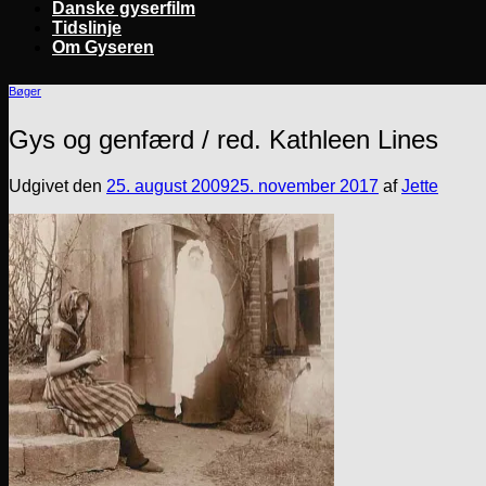
Danske gyserfilm
Tidslinje
Om Gyseren
Bøger
Gys og genfærd / red. Kathleen Lines
Udgivet den
25. august 2009
25. november 2017
af
Jette