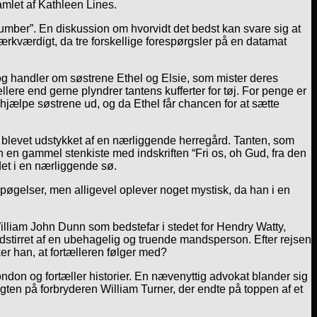
amlet af Kathleen Lines.
umber”. En diskussion om hvorvidt det bedst kan svare sig at
rkværdigt, da tre forskellige forespørgsler på en datamat
og handler om søstrene Ethel og Elsie, som mister deres
lere end gerne plyndrer tantens kufferter for tøj. For penge er
 hjælpe søstrene ud, og da Ethel får chancen for at sætte
 blevet udstykket af en nærliggende herregård. Tanten, som
 en gammel stenkiste med indskriften “Fri os, oh Gud, fra den
det i en nærliggende sø.
øgelser, men alligevel oplever noget mystisk, da han i en
William John Dunn som bedstefar i stedet for Hendry Watty,
edstirret af en ubehagelig og truende mandsperson. Efter rejsen
er han, at fortælleren følger med?
London og fortæller historier. En nævenyttig advokat blander sig
en på forbryderen William Turner, der endte på toppen af et