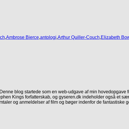
nch
,
Ambrose Bierce
,
antologi
,
Arthur Quiller-Couch
,
Elizabeth Bo
. Denne blog startede som en web-udgave af min hovedopgave fr
phen Kings forfatterskab, og gyseren.dk indeholder også et særl
mtaler og anmeldelser af film og bøger indenfor de fantastiske 