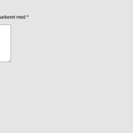
markeret med
*