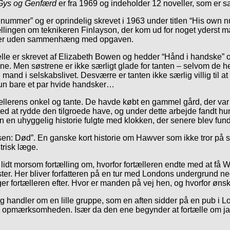
Gys og Genfærd
er fra 1969 og indeholder 12 noveller, som er s
 nummer” og er oprindelig skrevet i 1963 under titlen “His own n
lingen om teknikeren Finlayson, der kom ud for noget yderst mæ
nummer uden sammenhæng med opgaven.
velle er skrevet af Elizabeth Bowen og hedder “Hånd i handske” 
e. Men søstrene er ikke særligt glade for tanten – selvom de hel
and i selskabslivet. Desværre er tanten ikke særlig villig til at
 hun bare et par hvide handsker…
ællerens onkel og tante. De havde købt en gammel gård, der var
ed at rydde den tilgroede have, og under dette arbejde fandt hun
en en uhyggelig historie fulgte med klokken, der senere blev fun
n: Død”. En ganske kort historie om Hawver som ikke tror på sp
trisk læge.
 lidt morsom fortælling om, hvorfor fortælleren endte med at få 
yster. Her bliver forfatteren på en tur med Londons undergrund n
er fortælleren efter. Hvor er manden på vej hen, og hvorfor ønsk
, og handler om en lille gruppe, som en aften sidder på en pub i 
l opmærksomheden. Især da den ene begynder at fortælle om jagt