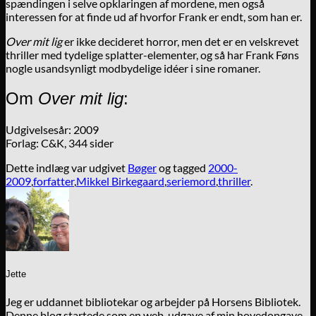
spændingen i selve opklaringen af mordene, men også
interessen for at finde ud af hvorfor Frank er endt, som han er.
Over mit lig
er ikke decideret horror, men det er en velskrevet
thriller med tydelige splatter-elementer, og så har Frank Føns
nogle usandsynligt modbydelige idéer i sine romaner.
Om
Over mit lig
:
Udgivelsesår: 2009
Forlag: C&K, 344 sider
Dette indlæg var udgivet
Bøger
og tagged
2000-
2009
,
forfatter
,
Mikkel Birkegaard
,
seriemord
,
thriller
.
Jette
Jeg er uddannet bibliotekar og arbejder på Horsens Bibliotek.
Denne blog startede som en web-udgave af min hovedopgave