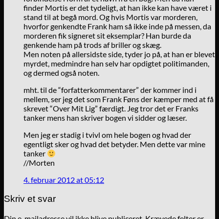
finder Mortis er det tydeligt, at han ikke kan have været i
stand til at begå mord. Og hvis Mortis var morderen,
hvorfor genkendte Frank ham så ikke inde på messen, da
morderen fik signeret sit eksemplar? Han burde da
genkende ham på trods af briller og skæg.
Men noten på allersidste side, tyder jo på, at han er blevet
myrdet, medmindre han selv har opdigtet politimanden,
og dermed også noten.
mht. til de “forfatterkommentarer” der kommer ind i
mellem, ser jeg det som Frank Føns der kæmper med at få
skrevet “Over Mit Lig” færdigt. Jeg tror det er Franks
tanker mens han skriver bogen vi sidder og læser.
Men jeg er stadig i tvivl om hele bogen og hvad der
egentligt sker og hvad det betyder. Men dette var mine
tanker
//Morten
4. februar 2012 at 05:12
Skriv et svar
Din e-mailadresse vil ikke blive publiceret.
Krævede felter er