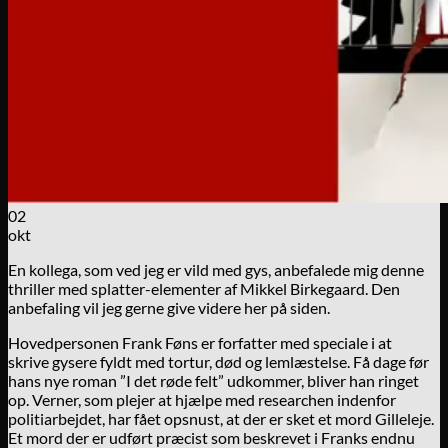
02
okt
En kollega, som ved jeg er vild med gys, anbefalede mig denne
thriller med splatter-elementer af Mikkel Birkegaard. Den
anbefaling vil jeg gerne give videre her på siden.
Hovedpersonen Frank Føns er forfatter med speciale i at
skrive gysere fyldt med tortur, død og lemlæstelse. Få dage før
hans nye roman ”I det røde felt” udkommer, bliver han ringet
op. Verner, som plejer at hjælpe med researchen indenfor
politiarbejdet, har fået opsnust, at der er sket et mord Gilleleje.
Et mord der er udført præcist som beskrevet i Franks endnu