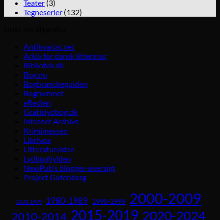
Teater
(3)
Tegneserier
(132)
Links om litteratur
Antikvariat.net
Arkiv for dansk litteratur
Bibliotek.dk
Bog.nu
Bogbrancheguiden
Bogrummet
eReolen
Gratislydbog.dk
Internet Archive
Krimimessen
Librivox
Litteratursiden
Lydboghylden
NewPub's blogger-oversigt
Project Gutenberg
2000-2009
1980-1989
1990-1999
1970-1979
2015-2019
2020-2024
2010-2014