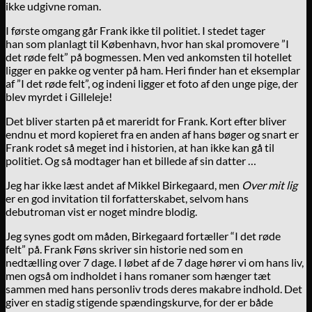
ikke udgivne roman.
I første omgang går Frank ikke til politiet. I stedet tager
han som planlagt til København, hvor han skal promovere ”I
det røde felt” på bogmessen. Men ved ankomsten til hotellet
ligger en pakke og venter på ham. Heri finder han et eksemplar
af ”I det røde felt”, og indeni ligger et foto af den unge pige, der
blev myrdet i Gilleleje!
Det bliver starten på et mareridt for Frank. Kort efter bliver
endnu et mord kopieret fra en anden af hans bøger og snart er
Frank rodet så meget ind i historien, at han ikke kan gå til
politiet. Og så modtager han et billede af sin datter …
Jeg har ikke læst andet af Mikkel Birkegaard, men
Over mit lig
er en god invitation til forfatterskabet, selvom hans
debutroman vist er noget mindre blodig.
Jeg synes godt om måden, Birkegaard fortæller “I det røde
felt” på. Frank Føns skriver sin historie ned som en
nedtælling over 7 dage. I løbet af de 7 dage hører vi om hans liv,
men også om indholdet i hans romaner som hænger tæt
sammen med hans personliv trods deres makabre indhold. Det
giver en stadig stigende spændingskurve, for der er både