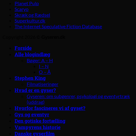
Planet Pulp
Scaryo
Skræk og Rædsel
Superkultur.dk
The Internet Speculative Fiction Database
Copyright 2026 ©
Gyseren.dk
Forside
Alle blogindlæg
Bøger: A – H
I – N
O – Å
Stephen King
Filmatiseringer
Hvad er en gyser?
Gyseren: om subgenrer, psykologi og eventyrtræk
(uddrag)
Hvorfor fascineres vi af gyset?
Gys og eventyr
Den gotiske fortælling
Vampyrens historie
Danske gyserfilm