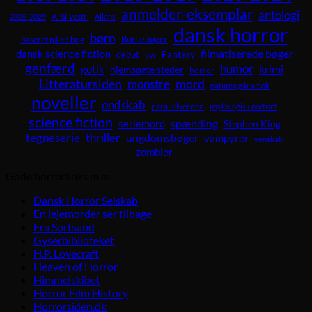
anmelder-eksemplar
antologi
A. Silvestri
2025-2029
Aliens
dansk horror
børn
Børnebøger
baseret på en bog
dansk science fiction
filmatiserede bøger
Fantasy
debut
dyr
genfærd
humor
krimi
gotik
hjemsøgte steder
horror
Litteratursiden
mord
monstre
naturen går amok
noveller
ondskab
parallelverden
psykologisk portræt
science fiction
spænding
seriemord
Stephen King
tegneserie
thriller
ungdomsbøger
vampyrer
venskab
zombier
Gode horrorlinks m.m.
Dansk Horror Selskab
En lejemorder ser tilbage
Fra Sortsand
Gyserbiblioteket
H.P. Lovecraft
Heaven of Horror
Himmelskibet
Horror Film History
Horrorsiden.dk