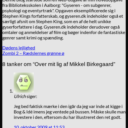
fra Biblioteksskolen i Aalborg: "Gyseren - om subgenrer,
psykologi og eventyrtræk". Opgaven eksemplificerede sig i
Stephen Kings forfatterskab, og gyseren.dk indeholder også et
særligt afsnit om Stephen King, som en af de helt unikke
gyserforfattere i dag. Gyseren.dk indeholder derudover også
omtaler og anmeldelser af film og bøger indenfor de fantastiske
genrer samt krimi og spænding.
Dødens lejlighed
Zombi 2 – Rædslernes grønne ø
8 tanker om “
Over mit lig af Mikkel Birkegaard
”
Ulrich
siger:
Jeg bed faktisk mærke i den igår da jeg var inde at kigge i
Bog & Idé imens jeg ventede på bussen. Måske skulle man
investere i den, eftersom du har illustreret den ret godt.
10. oktober 2009 at 11:53