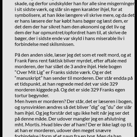
skade, og derfor undskylder han for alle sine misgerninger
i sit sidste værk, og slår sin egen karakter ihjel, for at
symbolisere, at han ikke længere vil skrive mere, og da det
er hans læsere der har købt hans bøger og læst dem, er
det dem der har sikret ham den økonomi og det liv og
dem der har opmuntret/opfordret ham til, at skrive de
bøger, der i sidste ende var skyld i hans miserable liv i
forbindelse med skilsmissen.
På den anden side, læser jeg det som et reelt mord, og at
Frank Føns rent faktisk bliver myrdet, efter aftale med
morderen, der har slået de 3 andre ihjel. Hele bogen
“Over Mit Lig” er Franks sidste værk. Og er det
“manuskript” han sender til morderen. Der står endda på
et tidspunkt, at han regnede med det var side 329
morderen kiggede på. Og det er side 329 Franks egen
tortur begynder.
Men hvem er morderen? Der står, det er læseren i bogen,
og synsvinklen ændres så det bliver “dig” og “du” der slår
ham ihjel. Og jeg forstår det sgu ikke helt når jeg ser det
på denne måde. Der udover mangler jeg en afslutning
mht. Mortis. Hvad blev der af ham? Der er ikke lagt op til,
at han er morderen, udover den meget snævre
forbindelse i form af et navn fra en bog. Men da han