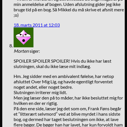
min anmeldelse af bogen. Uden afslutning gider jeg ikke
bruge tid på en bog. Så Mikkel du må skrive et afsnit mere
;o)
18. marts 2011 at 12:03
Morten
siger:
SPOILER SPOILER SPOILER! Hvis du ikke har læst
slutningen, skal du ikke læse mit indlæg.
Hm. Jeg sidder med en ambivalent følelse, har netop
afsluttet Over Mig Lig, og havde egentligt forventet
noget andet, eller noget bedre.
Slutningen irriterer mig lidt.
Men jeg læser den på to måder, har ikke besluttet mig for
hvilken en der er rigtig.
På den ene side, læser jeg det som om, Frank Føns begår
et “litterært selvmord” ved at blive myrdet i hans sidste
bog, og dermed har taget beslutningen om ikke, at lave
flere bøger. De bøger han har lavet, har kun forvoldt ham