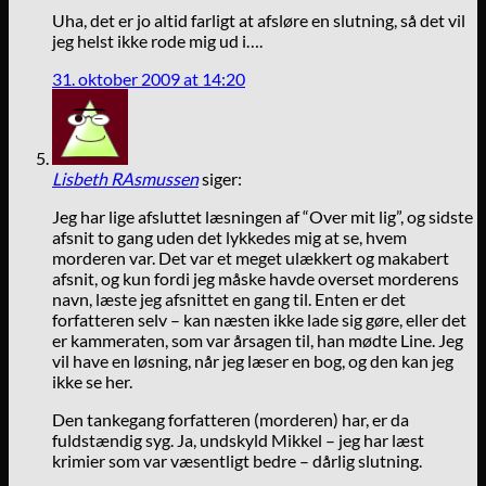
Uha, det er jo altid farligt at afsløre en slutning, så det vil
jeg helst ikke rode mig ud i….
31. oktober 2009 at 14:20
Lisbeth RAsmussen
siger:
Jeg har lige afsluttet læsningen af “Over mit lig”, og sidste
afsnit to gang uden det lykkedes mig at se, hvem
morderen var. Det var et meget ulækkert og makabert
afsnit, og kun fordi jeg måske havde overset morderens
navn, læste jeg afsnittet en gang til. Enten er det
forfatteren selv – kan næsten ikke lade sig gøre, eller det
er kammeraten, som var årsagen til, han mødte Line. Jeg
vil have en løsning, når jeg læser en bog, og den kan jeg
ikke se her.
Den tankegang forfatteren (morderen) har, er da
fuldstændig syg. Ja, undskyld Mikkel – jeg har læst
krimier som var væsentligt bedre – dårlig slutning.