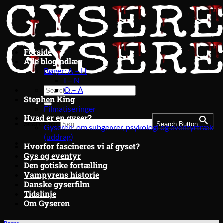
Fortsæt
til
indhold
Forside
Alle blogindlæg
Bøger: A – H
I – N
O – Å
Stephen King
Filmatiseringer
Hvad er en gyser?
Search for:
Search Button
Gyseren: om subgenrer, psykologi og eventyrtræk
(uddrag)
Hvorfor fascineres vi af gyset?
Gys og eventyr
Den gotiske fortælling
Vampyrens historie
Danske gyserfilm
Tidslinje
Om Gyseren
Bøger