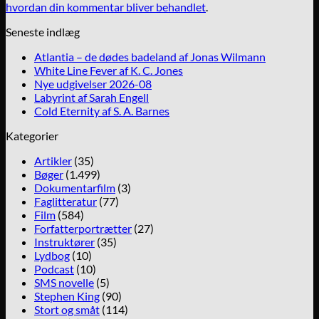
hvordan din kommentar bliver behandlet
.
Seneste indlæg
Atlantia – de dødes badeland af Jonas Wilmann
White Line Fever af K. C. Jones
Nye udgivelser 2026-08
Labyrint af Sarah Engell
Cold Eternity af S. A. Barnes
Kategorier
Artikler
(35)
Bøger
(1.499)
Dokumentarfilm
(3)
Faglitteratur
(77)
Film
(584)
Forfatterportrætter
(27)
Instruktører
(35)
Lydbog
(10)
Podcast
(10)
SMS novelle
(5)
Stephen King
(90)
Stort og småt
(114)