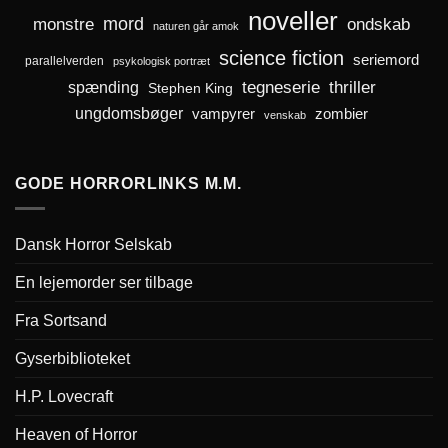
noveller
mord
monstre
ondskab
naturen går amok
science fiction
seriemord
parallelverden
psykologisk portræt
spænding
tegneserie
thriller
Stephen King
ungdomsbøger
zombier
vampyrer
venskab
GODE HORRORLINKS M.M.
Dansk Horror Selskab
En lejemorder ser tilbage
Fra Sortsand
Gyserbiblioteket
H.P. Lovecraft
Heaven of Horror