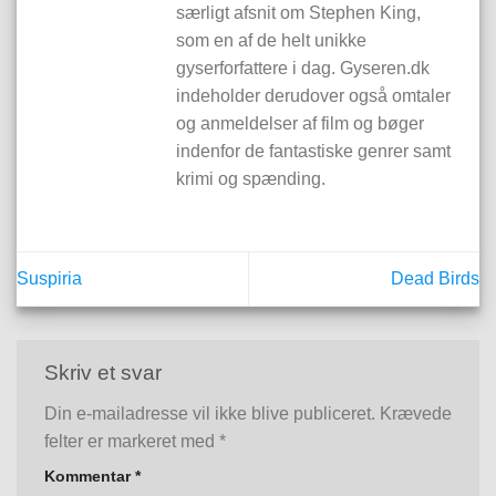
særligt afsnit om Stephen King,
som en af de helt unikke
gyserforfattere i dag. Gyseren.dk
indeholder derudover også omtaler
og anmeldelser af film og bøger
indenfor de fantastiske genrer samt
krimi og spænding.
Suspiria
Dead Birds
Skriv et svar
Din e-mailadresse vil ikke blive publiceret.
Krævede
felter er markeret med
*
Kommentar
*