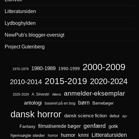
Litteratursiden
Lydboghylden
NewPub's blogger-oversigt
Project Gutenberg
2000-2009
1980-1989
1990-1999
1970-1979
2015-2019
2020-2024
2010-2014
anmelder-eksemplar
A. Silvestri
2025-2029
Aliens
børn
antologi
Børnebøger
baseret på en bog
dansk horror
dansk science fiction
debut
dyr
genfærd
filmatiserede bøger
Fantasy
gotik
Litteratursiden
humor
krimi
hjemsøgte steder
horror