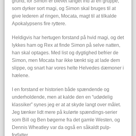
grund, for Simon er blevet fanget ind af en gruppe,
som dyrker sort magi, og Simon skal bruges til at
give lederen af ringen, Mocata, magt til at tilkalde
Apokalypsens fire ryttere.
Heldigvis har hertugen forstand på hvid magi, og det
lykkes ham og Rex at finde Simon på selve natten,
han skal optages. Med list og dygtighed befrier de
Simon, men Mocata har ikke tænkt sig at lade dem
slippe, og snart har vores helte Helvedes dæmoner i
hælene.
I en forstand er historien både spændende og
underholdende, men at kalde den en “udødelig
klassiker” synes jeg er at at skyde langt over målet.
Jeg tænker lidt mere på kulørte spændings-serier
som Bill og Ben bøgerne fra det gamle Westen, og
Dennis Wheatley var da også en såkaldt pulp-
forfatter.