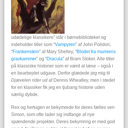
udødelige klassikere” står i børnebiblioteket og
indeholder titler som “
Vampyren
” af John Polidori,
“
Frankenstein
” af Mary Shelley, “
Blodet fra mumiens
gravkammer
” og “
Dracula
” af Bram Stoker. Alle titler
på klassiske historier som er værd at læse – også i
en bearbejdet udgave. Derfor glædede jeg mig til
Djævelen rider ud
af Dennis Wheatley, men i stedet
for en klassiker fik jeg en tjubang historie uden
særlig dybde.
Rex og hertugen er bekymrede for deres fælles ven
Simon, som ofte lader sig indfange af nye
spændende projekter. Deres bekymring er med god