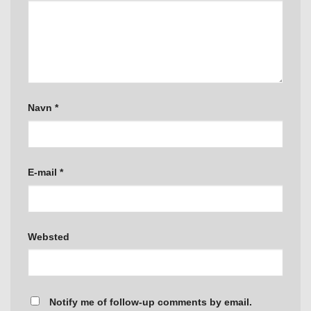
Navn
*
E-mail
*
Websted
Notify me of follow-up comments by email.