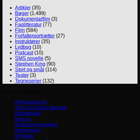
Artikler
(35)
Bøger
(1.499)
Dokumentarfilm
(3)
Faglitteratur
(77)
Film
(584)
Forfatterportrætter
(27)
Instruktører
(35)
Lydbog
(10)
Podcast
(10)
SMS novelle
(5)
Stephen King
(90)
Stort og småt
(114)
Teater
(3)
Tegneserier
(132)
Links om litteratur
Antikvariat.net
Arkiv for dansk litteratur
Bibliotek.dk
Bog.nu
Bogbrancheguiden
Bogrummet
eReolen