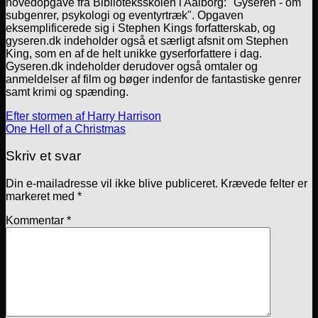
hovedopgave fra Biblioteksskolen i Aalborg: "Gyseren - om
subgenrer, psykologi og eventyrtræk". Opgaven
eksemplificerede sig i Stephen Kings forfatterskab, og
gyseren.dk indeholder også et særligt afsnit om Stephen
King, som en af de helt unikke gyserforfattere i dag.
Gyseren.dk indeholder derudover også omtaler og
anmeldelser af film og bøger indenfor de fantastiske genrer
samt krimi og spænding.
Efter stormen af Harry Harrison
One Hell of a Christmas
Skriv et svar
Din e-mailadresse vil ikke blive publiceret.
Krævede felter er
markeret med
*
Kommentar
*