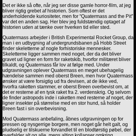
Det er ikke så ofte, når jeg ser disse gamle horror-film, at jeg
bliver rigtig grebet af historien. Som oftest er det
underholdende kuriositeter, men for “Quatermass and the Pit”
var det en anden sag. Her blev jeg fuldstændig optaget af
historien uden at tænke over hverken tid eller sted.
Quatermass arbejder i British Experimental Rocket Group, da
man i en udbygning af undergrundsbanen på Hobb Street
finder skeletterne af nogle forhistoriske mennesker.
Skeletterne ligger sammen med noget, der da det bliver
gravet ud ligner en form for raketskib, hvorfor militæret bliver
tilkaldt, og Quatermass får lov at følge med. Under
udgravningen oplever Quatermass en meget ubehagelig
hændelse sammen med oberst Breen, men hvor Quatermass
ønsker at være forsigtig ud fra devisen, at de ikke ved,
hvorfra raketten stammer, er oberst Breen overbevist om, at
det er resterne af en tysk raket fra 2. verdenskrig. Og selvom
de finder astropods inde i raketten med resterne af noget, der
ligner insekter på størrelse med en stor hund, så holder
Breen fast i sin overbevisning.
Mod Quatermass anbefaling, åbnes udgravningen op for
pressen og nysgerrige borgere, men noget går helt galt, og
pludselig er tilskuerne forvandlet til en blodtørstig pøbel, der
overfalder alt og alle, mens alting kollapser omkring