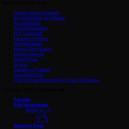
Gode horrorlinks m.m.
Dansk Horror Selskab
En lejemorder ser tilbage
Fra Sortsand
Gyserbiblioteket
H.P. Lovecraft
Heaven of Horror
Himmelskibet
Horror Film History
Horrorsiden.dk
Planet Pulp
Scaryo
Skræk og Rædsel
Superkultur.dk
The Internet Speculative Fiction Database
Copyright 2026 ©
Gyseren.dk
Forside
Alle blogindlæg
Bøger: A – H
I – N
O – Å
Stephen King