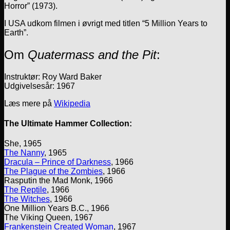
Horror” (1973).
I USA udkom filmen i øvrigt med titlen “5 Million Years to
Earth”.
Om
Quatermass and the Pit
:
Instruktør: Roy Ward Baker
Udgivelsesår: 1967
Læs mere på
Wikipedia
The Ultimate Hammer Collection:
She, 1965
The Nanny
, 1965
Dracula – Prince of Darkness
, 1966
The Plague of the Zombies
, 1966
Rasputin the Mad Monk, 1966
The Reptile
, 1966
The Witches
, 1966
One Million Years B.C., 1966
The Viking Queen, 1967
Frankenstein Created Woman
, 1967