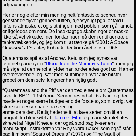
udgravningen.
Her er nogle efter min mening helt fantastiske scener, hvor
genstande flyver gennem luften, øjensynligt pga. af fald i
luftens atmosfære, og slutningen med pøblen, som går amok,
er ligeledes eminent. De insektagtige skabninger er måske
ikke så vellykkede, men forklaringen på dem er til gengæld
tankevækkende, og jeg kom til at tænke på “2001: A Space
Odyssey” af Stanley Kubrick, der kom året efter i 1968.
Quatermass spilles af Andrew Keir, som jeg synes var
temmelig anonym i “
Blood from the Mummy’s Tomb
“, men jeg
må sige, at denne rolle fylder han anderledes godt ud. Han er
overbevisende, og især mod slutningen hvor alle mister
grebet om dem selv, fungerer han rigtig godt.
“Quatermass and the Pit” var den tredje serie om Quatermass
lavet til BBC i 1950’erne. Serien bestod af i 6 afsnit, og den
havde et noget større budget end de første to, som iøvrigt var
store successer både på seer- og
anmeldersiden. Rettighederne til at lave serien om til en
biograffilm blev købt af
Hammer Film
, og manuskriptet blev
skrevet af Nigel Kneale, der også stod bag tv-seriens
manuskript. Instruktøren var Roy Ward Baker, som også står
bag film som “Scars of Dracula” (1970) og “The Vault of