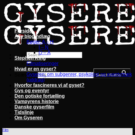
Fortsæt
til
indhold
Forside
Alle blogindlæg
Bøger: A – H
I – N
O – Å
Stephen King
Filmatiseringer
Hvad er en gyser?
Gyseren: om subgenrer, psykologi og eventyrtræk
Search for:
Search Button
(uddrag)
Hvorfor fascineres vi af gyset?
Gys og eventyr
Den gotiske fortælling
Vampyrens historie
Danske gyserfilm
Tidslinje
Om Gyseren
Film