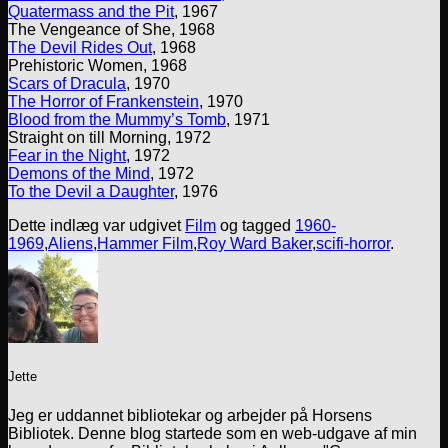
Quatermass and the Pit
, 1967
The Vengeance of She, 1968
The Devil Rides Out
, 1968
Prehistoric Women, 1968
Scars of Dracula
, 1970
The Horror of Frankenstein
, 1970
Blood from the Mummy’s Tomb
, 1971
Straight on till Morning, 1972
Fear in the Night
, 1972
Demons of the Mind
, 1972
To the Devil a Daughter
, 1976
Dette indlæg var udgivet
Film
og tagged
1960-
1969
,
Aliens
,
Hammer Film
,
Roy Ward Baker
,
scifi-horror
.
Jette
Jeg er uddannet bibliotekar og arbejder på Horsens
Bibliotek. Denne blog startede som en web-udgave af min