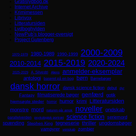
Gratislydbog.dk
Internet Archive
Krimimessen
Librivox
Litteratursiden
Lydboghylden
NewPub's blogger-oversigt
Project Gutenberg
2000-2009
1980-1989
1990-1999
1970-1979
2015-2019
2020-2024
2010-2014
anmelder-eksemplar
A. Silvestri
2025-2029
Aliens
børn
antologi
Børnebøger
baseret på en bog
dansk horror
dansk science fiction
debut
dyr
genfærd
filmatiserede bøger
Fantasy
gotik
Litteratursiden
humor
krimi
hjemsøgte steder
horror
noveller
mord
monstre
ondskab
naturen går amok
science fiction
seriemord
parallelverden
psykologisk portræt
spænding
tegneserie
thriller
ungdomsbøger
Stephen King
zombier
vampyrer
venskab