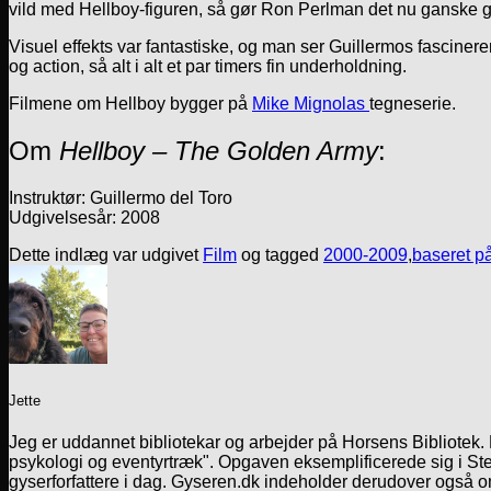
vild med Hellboy-figuren, så gør Ron Perlman det nu ganske
Visuel effekts var fantastiske, og man ser Guillermos fascinere
og action, så alt i alt et par timers fin underholdning.
Filmene om Hellboy bygger på
Mike Mignolas
tegneserie.
Om
Hellboy – The Golden Army
:
Instruktør: Guillermo del Toro
Udgivelsesår: 2008
Dette indlæg var udgivet
Film
og tagged
2000-2009
,
baseret p
Jette
Jeg er uddannet bibliotekar og arbejder på Horsens Bibliotek
psykologi og eventyrtræk". Opgaven eksemplificerede sig i Ste
gyserforfattere i dag. Gyseren.dk indeholder derudover også o