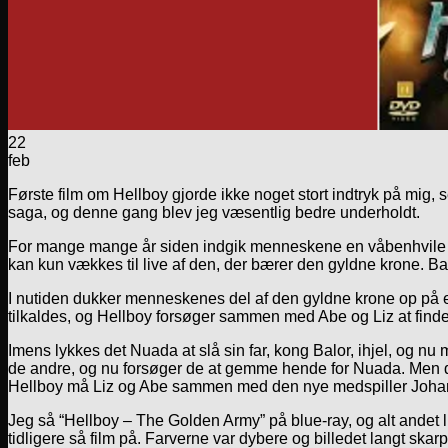
22
feb
Første film om Hellboy gjorde ikke noget stort indtryk på mig, 
saga, og denne gang blev jeg væsentlig bedre underholdt.
For mange mange år siden indgik menneskene en våbenhvile m
kan kun vækkes til live af den, der bærer den gyldne krone. B
I nutiden dukker menneskenes del af den gyldne krone op på 
tilkaldes, og Hellboy forsøger sammen med Abe og Liz at finde u
Imens lykkes det Nuada at slå sin far, kong Balor, ihjel, og n
de andre, og nu forsøger de at gemme hende for Nuada. Men de 
Hellboy må Liz og Abe sammen med den nye medspiller Johan 
Jeg så “Hellboy – The Golden Army” på blue-ray, og alt andet lig
tidligere så film på. Farverne var dybere og billedet langt ska