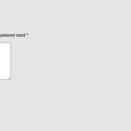
markeret med
*