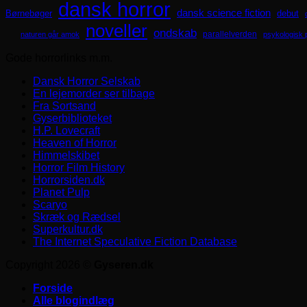
dansk horror
dansk science fiction
Børnebøger
debut
noveller
ondskab
parallelverden
naturen går amok
psykologisk 
Gode horrorlinks m.m.
Dansk Horror Selskab
En lejemorder ser tilbage
Fra Sortsand
Gyserbiblioteket
H.P. Lovecraft
Heaven of Horror
Himmelskibet
Horror Film History
Horrorsiden.dk
Planet Pulp
Scaryo
Skræk og Rædsel
Superkultur.dk
The Internet Speculative Fiction Database
Copyright 2026 ©
Gyseren.dk
Forside
Alle blogindlæg