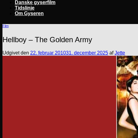
Danske gyserfilm
Tidslinje
Om Gyseren
Film
Hellboy – The Golden Army
Udgivet den
22. februar 2010
31. december 2025
af
Jette