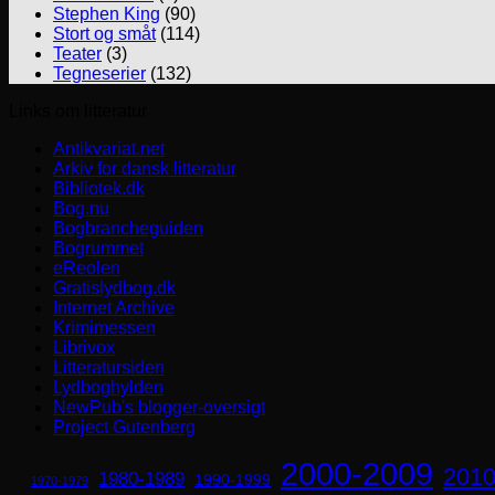
Stephen King
(90)
Stort og småt
(114)
Teater
(3)
Tegneserier
(132)
Links om litteratur
Antikvariat.net
Arkiv for dansk litteratur
Bibliotek.dk
Bog.nu
Bogbrancheguiden
Bogrummet
eReolen
Gratislydbog.dk
Internet Archive
Krimimessen
Librivox
Litteratursiden
Lydboghylden
NewPub's blogger-oversigt
Project Gutenberg
2000-2009
2010
1980-1989
1990-1999
1970-1979