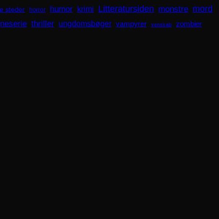
mord
Litteratursiden
humor
krimi
monstre
e steder
horror
gneserie
thriller
ungdomsbøger
zombier
vampyrer
venskab