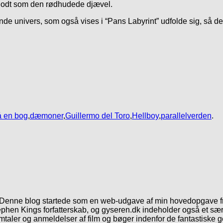
 godt som den rødhudede djævel.
nde univers, som også vises i “Pans Labyrint” udfolde sig, så de
å en bog
,
dæmoner
,
Guillermo del Toro
,
Hellboy
,
parallelverden
.
. Denne blog startede som en web-udgave af min hovedopgave fr
phen Kings forfatterskab, og gyseren.dk indeholder også et særl
mtaler og anmeldelser af film og bøger indenfor de fantastiske 