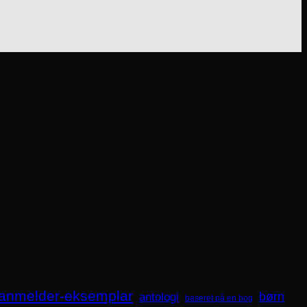
anmelder-eksemplar
børn
antologi
baseret på en bog