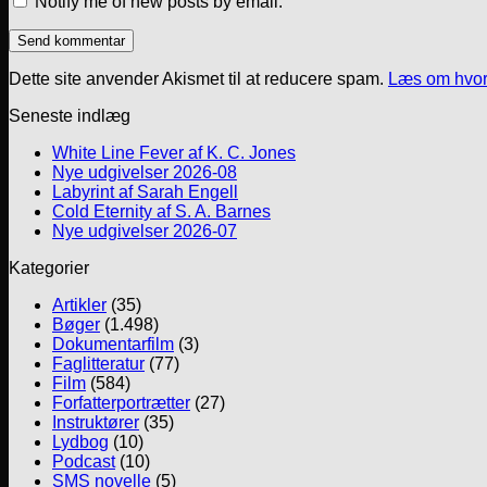
Notify me of new posts by email.
Dette site anvender Akismet til at reducere spam.
Læs om hvor
Seneste indlæg
White Line Fever af K. C. Jones
Nye udgivelser 2026-08
Labyrint af Sarah Engell
Cold Eternity af S. A. Barnes
Nye udgivelser 2026-07
Kategorier
Artikler
(35)
Bøger
(1.498)
Dokumentarfilm
(3)
Faglitteratur
(77)
Film
(584)
Forfatterportrætter
(27)
Instruktører
(35)
Lydbog
(10)
Podcast
(10)
SMS novelle
(5)