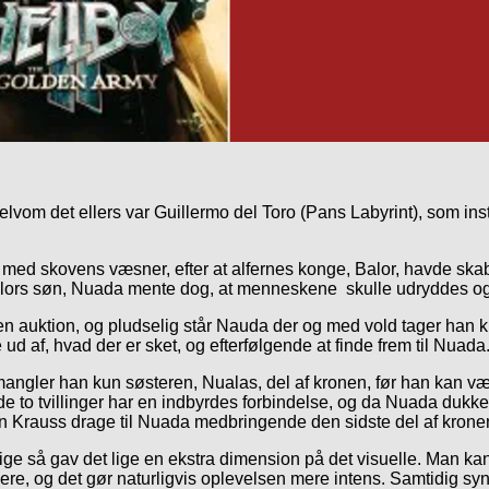
selvom det ellers var Guillermo del Toro (Pans Labyrint), som ins
ed skovens væsner, efter at alfernes konge, Balor, havde sk
alors søn, Nuada mente dog, at menneskene skulle udryddes og f
en auktion, og pludselig står Nauda der og med vold tager han
d af, hvad der er sket, og efterfølgende at finde frem til Nuada
u mangler han kun søsteren, Nualas, del af kronen, før han kan v
to tvillinger har en indbyrdes forbindelse, og da Nuada dukker 
Krauss drage til Nuada medbringende den sidste del af krone
e så gav det lige en ekstra dimension på det visuelle. Man kan virk
rpere, og det gør naturligvis oplevelsen mere intens. Samtidig sy