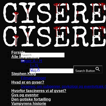
Fortsæt
til
indhold
Forside
Alle blogindlæg
Bøger: A – H
I – N
O – Å
Search for:
Search Button
Stephen King
Filmatiseringer
Hvad er en gyser?
Gyseren: om subgenrer, psykologi og eventyrtræk 
Hvorfor fascineres vi af gyset?
Gys og eventyr
Den gotiske fortælling
Vampyrens historie