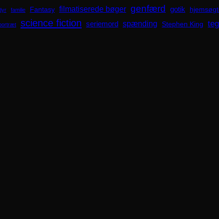
genfærd
filmatiserede bøger
Fantasy
gotik
hjemsøgt
dyr
familie
science fiction
spænding
te
seriemord
Stephen King
portræt