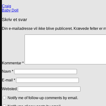
Craig
Baby Doll
Skriv et svar
Din e-mailadresse vil ikke blive publiceret.
Krævede felter er 
Kommentar
*
Navn
*
E-mail
*
Websted
Notify me of follow-up comments by email.