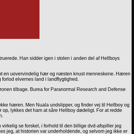
truerede. Han sidder igen i stolen i anden del af Hellboys
abt en uovervindelig hær og næsten knust menneskene. Hæren
orlod elvernes land i landflygtighed.
 kronen tilbage. Burea for Paranormal Research and Defense
.
ække hæren. Men Nuala undslipper, og finder vej til Hellboy og
op, lykkes det ham at såre Hellboy dødeligt. For at redde
n.
elig se forskel, i forhold til den billige dvd-afspiller jeg
nes jeg, at historien var underholdende, og selvom jeg ikke er