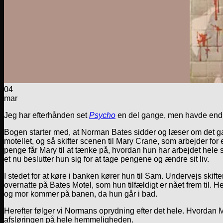
04
mar
Jeg har efterhånden set
Psycho
en del gange, men havde endnu
Bogen starter med, at Norman Bates sidder og læser om det ga
motellet, og så skifter scenen til Mary Crane, som arbejder 
penge får Mary til at tænke på, hvordan hun har arbejdet hele si
et nu beslutter hun sig for at tage pengene og ændre sit liv.
I stedet for at køre i banken kører hun til Sam. Undervejs skifter 
overnatte på Bates Motel, som hun tilfældigt er nået frem til
og mor kommer på banen, da hun går i bad.
Herefter følger vi Normans oprydning efter det hele. Hvordan M
afsløringen på hele hemmeligheden.