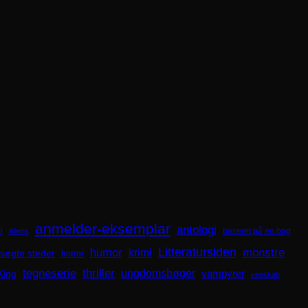
anmelder-eksemplar
antologi
i
baseret på en bog
Aliens
Litteratursiden
humor
krimi
monstre
søgte steder
horror
tegneserie
thriller
ungdomsbøger
King
vampyrer
venskab