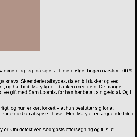
sammen, og jeg må sige, at filmen følger bogen næsten 100 %.
gs snavs. Skænderiet afbrydes, da en bil dukker op ved
tant, og har bedt Mary kører i banken med dem. De mange
blive gift med Sam Loomis, før han har betalt sin gæld af. Og i
igt, og hun er kørt forkert – at hun beslutter sig for at
r hende med op at spise i huset. Men Mary er en æggende bitch,
 er. Om detektiven Aborgasts eftersøgning og til slut