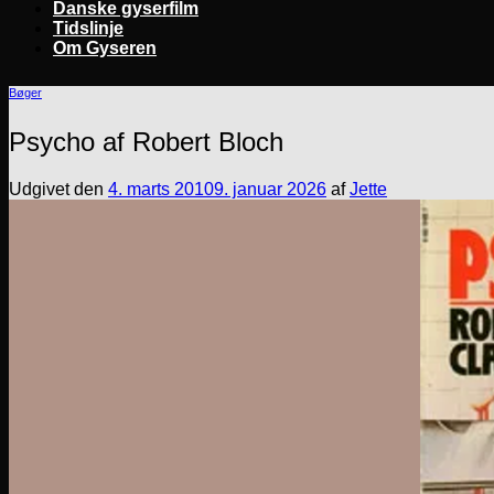
Danske gyserfilm
Tidslinje
Om Gyseren
Bøger
Psycho af Robert Bloch
Udgivet den
4. marts 2010
9. januar 2026
af
Jette