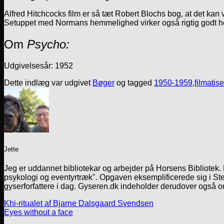
Alfred Hitchcocks film er så tæt Robert Blochs bog, at det kan 
Setuppet med Normans hemmelighed virker også rigtig godt her
Om
Psycho:
Udgivelsesår: 1952
Dette indlæg var udgivet
Bøger
og tagged
1950-1959
,
filmatis
Jette
Jeg er uddannet bibliotekar og arbejder på Horsens Bibliotek
psykologi og eventyrtræk". Opgaven eksemplificerede sig i Ste
gyserforfattere i dag. Gyseren.dk indeholder derudover også o
Khi-ritualet af Bjarne Dalsgaard Svendsen
Eyes without a face