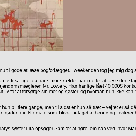
 til gode at læse bogforlægget. I weekenden tog jeg mig dog 
mle Inka-rige, da hans mor skælder ham ud for at læse den sla
for ejendomsmægleren Mr. Lowery. Han har lige fået 40.000$ kon
t liv for at forsørge sin mor og søster, og hvordan hun ikke kan 
hun bil flere gange, men til sidst er hun så træt – vejret er så dårl
. Her møder hun Norman, som bliver betaget af hende og invitere
arys søster Lila opsøger Sam for at høre, om han ved, hvor Mary