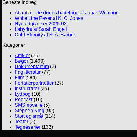
Seneste indlæg
Atlantia – de dødes badeland af Jonas Wilmann
White Line Fever af K. C. Jones
Nye udgivelser 2026-08
Labyrint af Sarah Engell
Cold Eternity af S. A. Barnes
Kategorier
Artikler
(35)
Bøger
(1.499)
Dokumentarfilm
(3)
Faglitteratur
(77)
Film
(584)
Forfatterportrætter
(27)
Instruktører
(35)
Lydbog
(10)
Podcast
(10)
SMS novelle
(5)
Stephen King
(90)
Stort og småt
(114)
Teater
(3)
Tegneserier
(132)