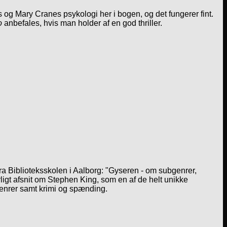
s og Mary Cranes psykologi her i bogen, og det fungerer fint.
o
anbefales, hvis man holder af en god thriller.
a Biblioteksskolen i Aalborg: "Gyseren - om subgenrer,
igt afsnit om Stephen King, som en af de helt unikke
genrer samt krimi og spænding.