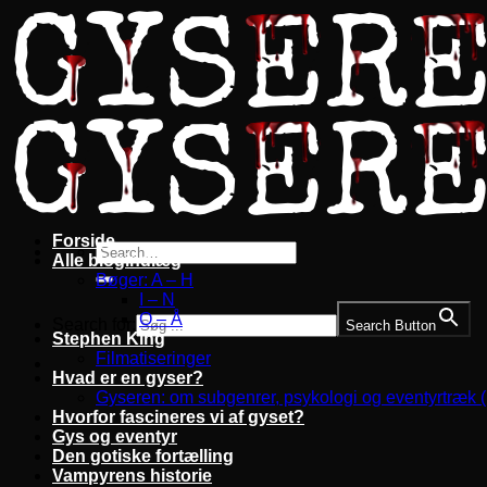
Fortsæt
til
indhold
Forside
Alle blogindlæg
Bøger: A – H
I – N
O – Å
Search for:
Search Button
Stephen King
Filmatiseringer
Hvad er en gyser?
Gyseren: om subgenrer, psykologi og eventyrtræk 
Hvorfor fascineres vi af gyset?
Gys og eventyr
Den gotiske fortælling
Vampyrens historie