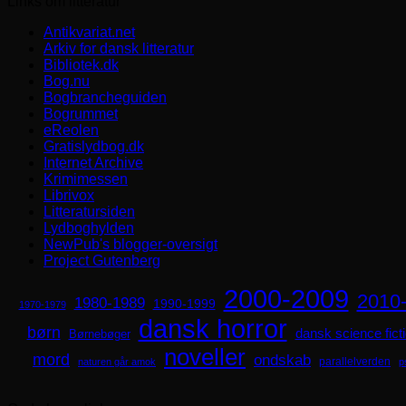
Links om litteratur
Antikvariat.net
Arkiv for dansk litteratur
Bibliotek.dk
Bog.nu
Bogbrancheguiden
Bogrummet
eReolen
Gratislydbog.dk
Internet Archive
Krimimessen
Librivox
Litteratursiden
Lydboghylden
NewPub's blogger-oversigt
Project Gutenberg
2000-2009
2010
1980-1989
1990-1999
1970-1979
dansk horror
børn
dansk science fict
Børnebøger
noveller
mord
ondskab
parallelverden
naturen går amok
p