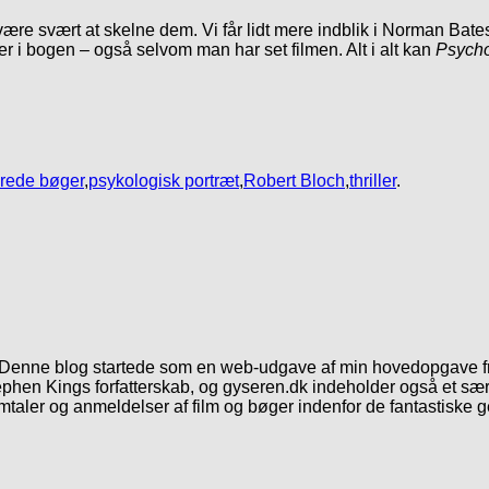
være svært at skelne dem. Vi får lidt mere indblik i Norman Bate
 i bogen – også selvom man har set filmen. Alt i alt kan
Psych
erede bøger
,
psykologisk portræt
,
Robert Bloch
,
thriller
.
. Denne blog startede som en web-udgave af min hovedopgave fr
phen Kings forfatterskab, og gyseren.dk indeholder også et særl
mtaler og anmeldelser af film og bøger indenfor de fantastiske 