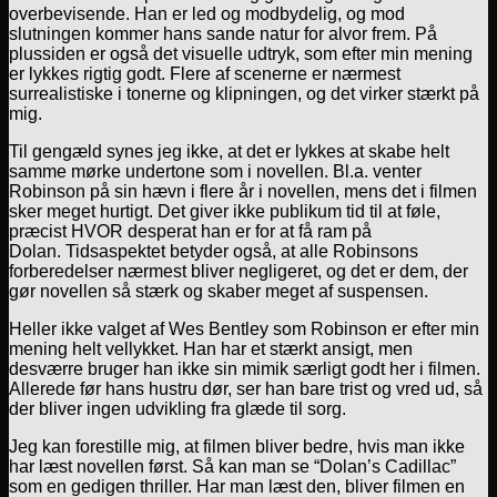
overbevisende. Han er led og modbydelig, og mod
slutningen kommer hans sande natur for alvor frem. På
plussiden er også det visuelle udtryk, som efter min mening
er lykkes rigtig godt. Flere af scenerne er nærmest
surrealistiske i tonerne og klipningen, og det virker stærkt på
mig.
Til gengæld synes jeg ikke, at det er lykkes at skabe helt
samme mørke undertone som i novellen. Bl.a. venter
Robinson på sin hævn i flere år i novellen, mens det i filmen
sker meget hurtigt. Det giver ikke publikum tid til at føle,
præcist HVOR desperat han er for at få ram på
Dolan. Tidsaspektet betyder også, at alle Robinsons
forberedelser nærmest bliver negligeret, og det er dem, der
gør novellen så stærk og skaber meget af suspensen.
Heller ikke valget af Wes Bentley som Robinson er efter min
mening helt vellykket. Han har et stærkt ansigt, men
desværre bruger han ikke sin mimik særligt godt her i filmen.
Allerede før hans hustru dør, ser han bare trist og vred ud, så
der bliver ingen udvikling fra glæde til sorg.
Jeg kan forestille mig, at filmen bliver bedre, hvis man ikke
har læst novellen først. Så kan man se “Dolan’s Cadillac”
som en gedigen thriller. Har man læst den, bliver filmen en