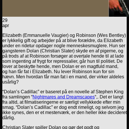
29
apr
Elizabeth (Emmanuelle Vaugier) og Robinson (Wes Bentley)
er lykkelig gift og arbejder på at blive forældre, da Elizabeth
under en ridetur opdager nogle menneskesmuglere. Hun ser
gangsteren Dolan (Christian Slater) skyde en af pigerne, og
på trods af at Robinson forsøger at overtale hende til at lade
som ingenting af frygt for repressalier, går hun til politiet. De
lover at beskytte hende, men Dolan er en magtfuld mand,
og han får fat i Elizabeth. Nu lever Robinson kun for sin
hævn. Men hvordan får man fat i en mand, der virker aldeles
usårlig?
“Dolan’s Cadillac” er baseret på en novelle af Stephen King
fra samlingen “
Nightmares and Dreamscapes
“,. Det er langt
fra altid, at filmatiseringerne er særligt vellykkede efter min
smag. “Dolan’s Cadillac” er dog endt rimeligt, og selvom jeg
ikke synes, den er et mesterværk, er den heller ikke decideret
dårlig.
Christian Slater spiller Dolan og gør det godt og