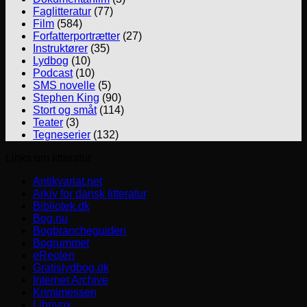
Faglitteratur
(77)
Film
(584)
Forfatterportrætter
(27)
Instruktører
(35)
Lydbog
(10)
Podcast
(10)
SMS novelle
(5)
Stephen King
(90)
Stort og småt
(114)
Teater
(3)
Tegneserier
(132)
Links om litteratur
Antikvariat.net
Arkiv for dansk litteratur
Bibliotek.dk
Bog.nu
Bogbrancheguiden
Bogrummet
eReolen
Gratislydbog.dk
Internet Archive
Krimimessen
Librivox