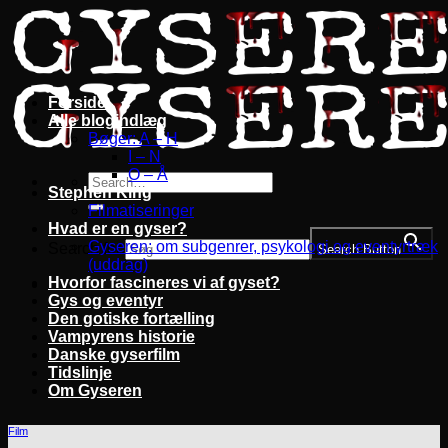
Fortsæt
til
indhold
Forside
Alle blogindlæg
Bøger: A – H
I – N
O – Å
Stephen King
Filmatiseringer
Hvad er en gyser?
Gyseren: om subgenrer, psykologi og eventyrtræk
Search for:
Search Button
(uddrag)
Hvorfor fascineres vi af gyset?
Gys og eventyr
Den gotiske fortælling
Vampyrens historie
Danske gyserfilm
Tidslinje
Om Gyseren
Film