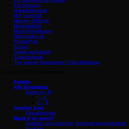
En lejemorder ser tilbage
Fra Sortsand
Gyserbiblioteket
H.P. Lovecraft
Heaven of Horror
Himmelskibet
Horror Film History
Horrorsiden.dk
Planet Pulp
Scaryo
Skræk og Rædsel
Superkultur.dk
The Internet Speculative Fiction Database
Copyright 2026 ©
Gyseren.dk
Forside
Alle blogindlæg
Bøger: A – H
I – N
O – Å
Stephen King
Filmatiseringer
Hvad er en gyser?
Gyseren: om subgenrer, psykologi og eventyrtræk
(uddrag)