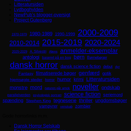
Litteratursiden
Lydboghylden
NewPub's blogger-oversigt
Project Gutenberg
2000-2009
1980-1989
1990-1999
1970-1979
2015-2019
2020-2024
2010-2014
anmelder-eksemplar
A. Silvestri
2025-2029
Aliens
børn
antologi
Børnebøger
baseret på en bog
dansk horror
dansk science fiction
debut
dyr
genfærd
filmatiserede bøger
Fantasy
gotik
Litteratursiden
humor
krimi
hjemsøgte steder
horror
noveller
mord
monstre
ondskab
naturen går amok
science fiction
seriemord
parallelverden
psykologisk portræt
spænding
tegneserie
thriller
ungdomsbøger
Stephen King
zombier
vampyrer
venskab
Gode horrorlinks m.m.
Dansk Horror Selskab