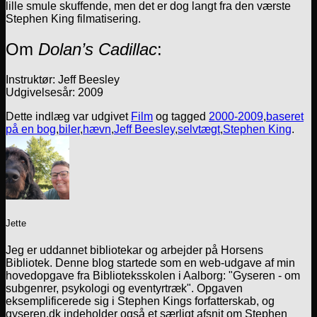
lille smule skuffende, men det er dog langt fra den værste
Stephen King filmatisering.
Om
Dolan’s Cadillac
:
Instruktør: Jeff Beesley
Udgivelsesår: 2009
Dette indlæg var udgivet
Film
og tagged
2000-2009
,
baseret
på en bog
,
biler
,
hævn
,
Jeff Beesley
,
selvtægt
,
Stephen King
.
Jette
Jeg er uddannet bibliotekar og arbejder på Horsens
Bibliotek. Denne blog startede som en web-udgave af min
hovedopgave fra Biblioteksskolen i Aalborg: "Gyseren - om
subgenrer, psykologi og eventyrtræk". Opgaven
eksemplificerede sig i Stephen Kings forfatterskab, og
gyseren.dk indeholder også et særligt afsnit om Stephen