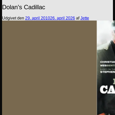
Dolan’s Cadillac
Udgivet den
29. april 2010
26. april 2026
af
Jette