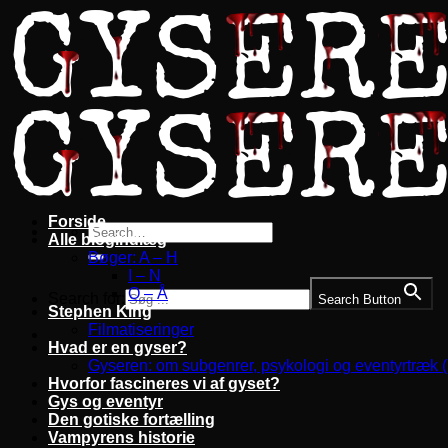
Fortsæt
til
indhold
Forside
Alle blogindlæg
Bøger: A – H
I – N
O – Å
Search for:
Search Button
Stephen King
Filmatiseringer
Hvad er en gyser?
Gyseren: om subgenrer, psykologi og eventyrtræk 
Hvorfor fascineres vi af gyset?
Gys og eventyr
Den gotiske fortælling
Vampyrens historie