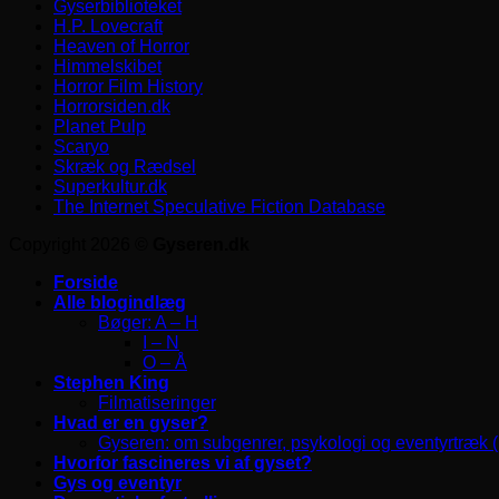
Gyserbiblioteket
H.P. Lovecraft
Heaven of Horror
Himmelskibet
Horror Film History
Horrorsiden.dk
Planet Pulp
Scaryo
Skræk og Rædsel
Superkultur.dk
The Internet Speculative Fiction Database
Copyright 2026 ©
Gyseren.dk
Forside
Alle blogindlæg
Bøger: A – H
I – N
O – Å
Stephen King
Filmatiseringer
Hvad er en gyser?
Gyseren: om subgenrer, psykologi og eventyrtræk 
Hvorfor fascineres vi af gyset?
Gys og eventyr