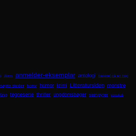
anmelder-eksemplar
antologi
i
baseret på en bog
Aliens
Litteratursiden
humor
krimi
monstre
søgte steder
horror
tegneserie
thriller
ungdomsbøger
King
vampyrer
venskab