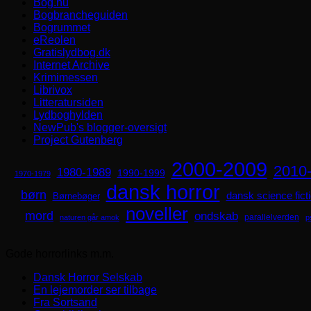
Bog.nu
Bogbrancheguiden
Bogrummet
eReolen
Gratislydbog.dk
Internet Archive
Krimimessen
Librivox
Litteratursiden
Lydboghylden
NewPub's blogger-oversigt
Project Gutenberg
2000-2009
2010
1980-1989
1990-1999
1970-1979
dansk horror
børn
dansk science fict
Børnebøger
noveller
mord
ondskab
parallelverden
naturen går amok
p
Gode horrorlinks m.m.
Dansk Horror Selskab
En lejemorder ser tilbage
Fra Sortsand