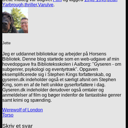
Yarbrough
,
thriller
,
Varulve
.
Jette
Jeg er uddannet bibliotekar og arbejder på Horsens
Bibliotek. Denne blog startede som en web-udgave af min
hovedopgave fra Biblioteksskolen i Aalborg: "Gyseren - om
subgenrer, psykologi og eventyrtræk". Opgaven
eksemplificerede sig i Stephen Kings forfatterskab, og
gyseren.dk indeholder også et særligt afsnit om Stephen
King, som en af de helt unikke gyserforfattere i dag.
Gyseren.dk indeholder derudover også omtaler og
anmeldelser af film og bøger indenfor de fantastiske genrer
samt krimi og spænding.
Werewolf of London
Torso
Skriv et svar