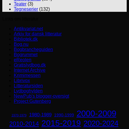
Teater
(3)
Tegneserier
(132)
Links om litteratur
Antikvariat.net
Arkiv for dansk litteratur
Bibliotek.dk
Bog.nu
Bogbrancheguiden
Bogrummet
eReolen
Gratislydbog.dk
Internet Archive
Krimimessen
Librivox
Litteratursiden
Lydboghylden
NewPub's blogger-oversigt
Project Gutenberg
2000-2009
1980-1989
1990-1999
1970-1979
2015-2019
2020-2024
2010-2014