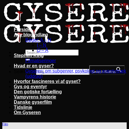
Fortsæt
til
indhold
Forside
Alle blogindlæg
Bøger: A – H
I – N
O – Å
Stephen King
Filmatiseringer
Hvad er en gyser?
Gyseren: om subgenrer, psykologi og eventyrtræk
Search for:
Search Button
(uddrag)
Hvorfor fascineres vi af gyset?
Gys og eventyr
Den gotiske fortælling
Vampyrens historie
Danske gyserfilm
Tidslinje
Om Gyseren
Film