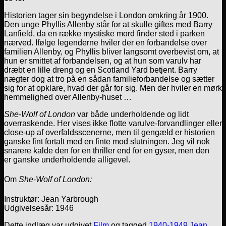
Historien tager sin begyndelse i London omkring år 1900.
Den unge Phyllis Allenby står for at skulle giftes med Barry
Lanfield, da en række mystiske mord finder sted i parken
nærved. Ifølge legenderne hviler der en forbandelse over
familien Allenby, og Phyllis bliver langsomt overbevist om, at
hun er smittet af forbandelsen, og at hun som varulv har
dræbt en lille dreng og en Scotland Yard betjent. Barry
nægter dog at tro på en sådan familieforbandelse og sætter
sig for at opklare, hvad der går for sig. Men der hviler en mørk
hemmelighed over Allenby-huset …
She-Wolf of London
var både underholdende og lidt
overraskende. Her vises ikke flotte varulve-forvandlinger eller
close-up af overfaldsscenerne, men til gengæld er historien
ganske fint fortalt med en finte mod slutningen. Jeg vil nok
snarere kalde den for en thriller end for en gyser, men den
er ganske underholdende alligevel.
Om
She-Wolf of London:
Instruktør: Jean Yarbrough
Udgivelsesår: 1946
Dette indlæg var udgivet
Film
og tagged
1940-1949
,
Jean