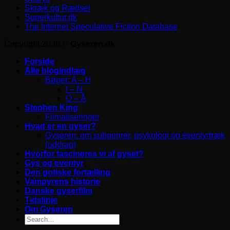
Skræk og Rædsel
Superkultur.dk
The Internet Speculative Fiction Database
Copyright 2026 ©
Gyseren.dk
Forside
Alle blogindlæg
Bøger: A – H
I – N
O – Å
Stephen King
Filmatiseringer
Hvad er en gyser?
Gyseren: om subgenrer, psykologi og eventyrtræk
(uddrag)
Hvorfor fascineres vi af gyset?
Gys og eventyr
Den gotiske fortælling
Vampyrens historie
Danske gyserfilm
Tidslinje
Om Gyseren