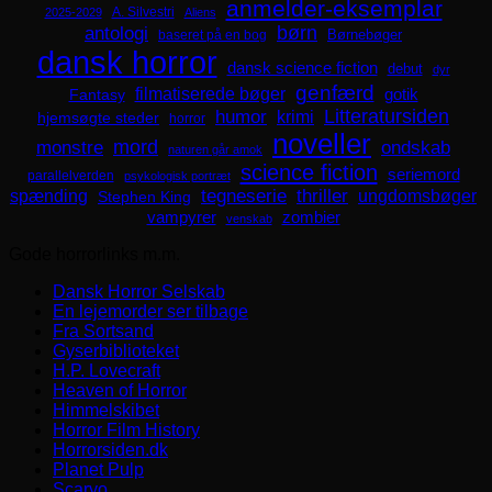
anmelder-eksemplar
A. Silvestri
2025-2029
Aliens
børn
antologi
Børnebøger
baseret på en bog
dansk horror
dansk science fiction
debut
dyr
genfærd
filmatiserede bøger
Fantasy
gotik
Litteratursiden
humor
krimi
hjemsøgte steder
horror
noveller
mord
monstre
ondskab
naturen går amok
science fiction
seriemord
parallelverden
psykologisk portræt
spænding
tegneserie
thriller
ungdomsbøger
Stephen King
zombier
vampyrer
venskab
Gode horrorlinks m.m.
Dansk Horror Selskab
En lejemorder ser tilbage
Fra Sortsand
Gyserbiblioteket
H.P. Lovecraft
Heaven of Horror
Himmelskibet
Horror Film History
Horrorsiden.dk
Planet Pulp
Scaryo