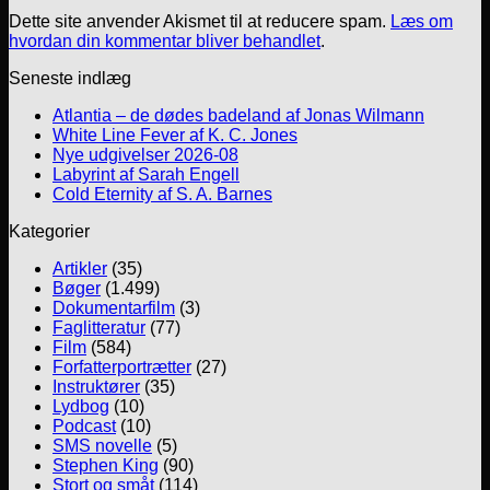
Dette site anvender Akismet til at reducere spam.
Læs om
hvordan din kommentar bliver behandlet
.
Seneste indlæg
Atlantia – de dødes badeland af Jonas Wilmann
White Line Fever af K. C. Jones
Nye udgivelser 2026-08
Labyrint af Sarah Engell
Cold Eternity af S. A. Barnes
Kategorier
Artikler
(35)
Bøger
(1.499)
Dokumentarfilm
(3)
Faglitteratur
(77)
Film
(584)
Forfatterportrætter
(27)
Instruktører
(35)
Lydbog
(10)
Podcast
(10)
SMS novelle
(5)
Stephen King
(90)
Stort og småt
(114)