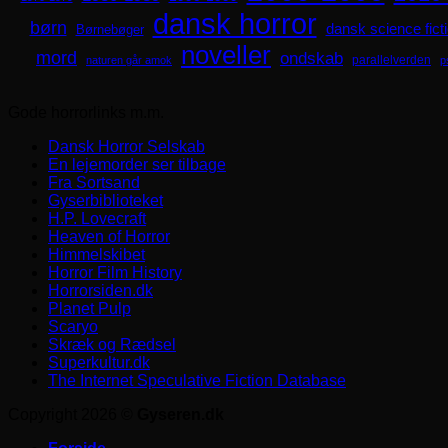
dansk horror
børn
dansk science fict
Børnebøger
noveller
mord
ondskab
parallelverden
naturen går amok
p
Gode horrorlinks m.m.
Dansk Horror Selskab
En lejemorder ser tilbage
Fra Sortsand
Gyserbiblioteket
H.P. Lovecraft
Heaven of Horror
Himmelskibet
Horror Film History
Horrorsiden.dk
Planet Pulp
Scaryo
Skræk og Rædsel
Superkultur.dk
The Internet Speculative Fiction Database
Copyright 2026 ©
Gyseren.dk