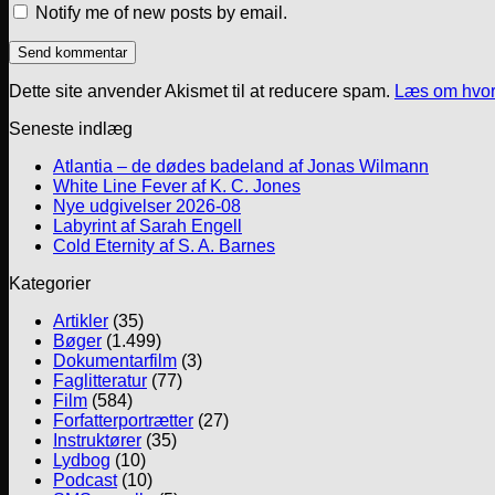
Notify me of new posts by email.
Dette site anvender Akismet til at reducere spam.
Læs om hvor
Seneste indlæg
Atlantia – de dødes badeland af Jonas Wilmann
White Line Fever af K. C. Jones
Nye udgivelser 2026-08
Labyrint af Sarah Engell
Cold Eternity af S. A. Barnes
Kategorier
Artikler
(35)
Bøger
(1.499)
Dokumentarfilm
(3)
Faglitteratur
(77)
Film
(584)
Forfatterportrætter
(27)
Instruktører
(35)
Lydbog
(10)
Podcast
(10)