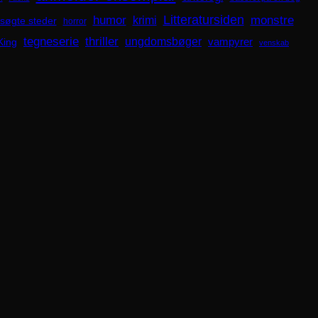
Litteratursiden
humor
krimi
monstre
søgte steder
horror
tegneserie
thriller
ungdomsbøger
King
vampyrer
venskab