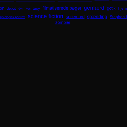
genfærd
ion
filmatiserede bøger
Fantasy
gotik
hjem
debut
dyr
science fiction
spænding
seriemord
Stephen 
sykologisk portræt
zombier