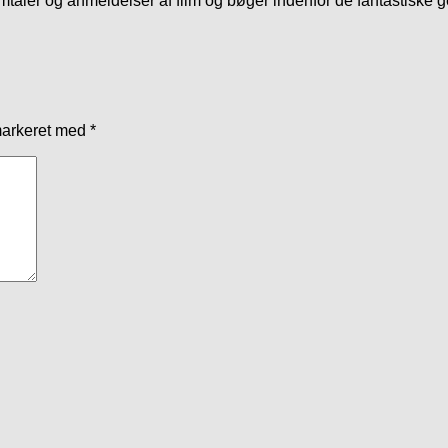
mtaler og anmeldelser af film og bøger indenfor de fantastiske 
markeret med
*