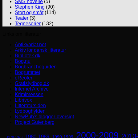
SMS novelle
(5)
Stephen King
(90)
Stort og småt
(114)
Teater
(3)
Tegneserier
(132)
Links om litteratur
Antikvariat.net
Arkiv for dansk litteratur
Bibliotek.dk
Bog.nu
Bogbrancheguiden
Bogrummet
eReolen
Gratislydbog.dk
Internet Archive
Krimimessen
Librivox
Litteratursiden
Lydboghylden
NewPub's blogger-oversigt
Project Gutenberg
2000-2009
2010
1980-1989
1990-1999
1970-1979