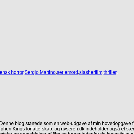
iensk horror
,
Sergio Martino
,
seriemord
,
slasherfilm
,
thriller
.
. Denne blog startede som en web-udgave af min hovedopgave fr
phen Kings forfatterskab, og gyseren.dk indeholder også et særl