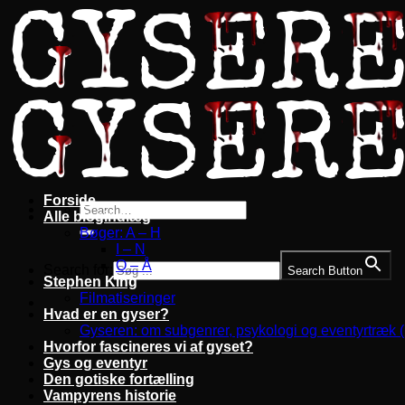
Fortsæt
til
indhold
Forside
Alle blogindlæg
Bøger: A – H
I – N
O – Å
Search for:
Search Button
Stephen King
Filmatiseringer
Hvad er en gyser?
Gyseren: om subgenrer, psykologi og eventyrtræk 
Hvorfor fascineres vi af gyset?
Gys og eventyr
Den gotiske fortælling
Vampyrens historie