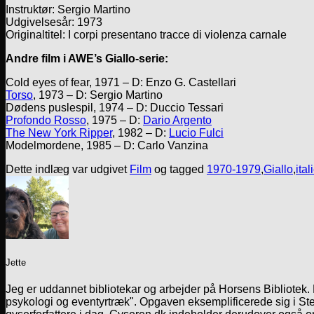
Instruktør: Sergio Martino
Udgivelsesår: 1973
Originaltitel: I corpi presentano tracce di violenza carnale
Andre film i AWE’s Giallo-serie:
Cold eyes of fear, 1971 – D: Enzo G. Castellari
Torso
, 1973 – D: Sergio Martino
Dødens puslespil, 1974 – D: Duccio Tessari
Profondo Rosso
, 1975 – D:
Dario Argento
The New York Ripper
, 1982 – D:
Lucio Fulci
Modelmordene, 1985 – D: Carlo Vanzina
Dette indlæg var udgivet
Film
og tagged
1970-1979
,
Giallo
,
ital
Jette
Jeg er uddannet bibliotekar og arbejder på Horsens Bibliotek
psykologi og eventyrtræk". Opgaven eksemplificerede sig i Ste