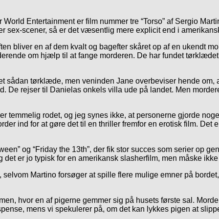
er World Entertainment er film nummer tre “Torso” af Sergio Marti
er sex-scener, så er det væsentlig mere explicit end i amerikansk
ften bliver en af dem kvalt og bagefter skåret op af en ukendt mo
derende om hjælp til at fange morderen. De har fundet tørklædet, 
 et sådan tørklæde, men veninden Jane overbeviser hende om, at
 De rejser til Danielas onkels villa ude på landet. Men morderen 
 tider temmelig rodet, og jeg synes ikke, at personerne gjorde noge
nd for at gøre det til en thriller fremfor en erotisk film. Det e
en” og “Friday the 13th”, der fik stor succes som serier op gen
 og det er jo typisk for en amerikansk slasherfilm, men måske i
 selvom Martino forsøger at spille flere mulige emner på bordet, 
lmen, hvor en af pigerne gemmer sig på husets første sal. Mordere
suspense, mens vi spekulerer på, om det kan lykkes pigen at slip