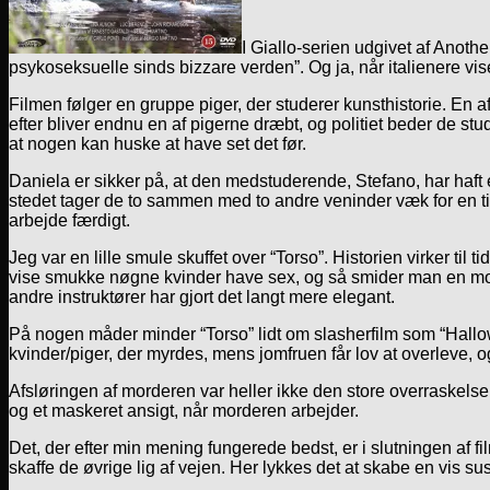
I Giallo-serien udgivet af Anoth
psykoseksuelle sinds bizzare verden”. Og ja, når italienere vis
Filmen følger en gruppe piger, der studerer kunsthistorie. En a
efter bliver endnu en af pigerne dræbt, og politiet beder de stu
at nogen kan huske at have set det før.
Daniela er sikker på, at den medstuderende, Stefano, har haft
stedet tager de to sammen med to andre veninder væk for en tid.
arbejde færdigt.
Jeg var en lille smule skuffet over “Torso”. Historien virker til
vise smukke nøgne kvinder have sex, og så smider man en morder i
andre instruktører har gjort det langt mere elegant.
På nogen måder minder “Torso” lidt om slasherfilm som “Hallowe
kvinder/piger, der myrdes, mens jomfruen får lov at overleve,
Afsløringen af morderen var heller ikke den store overraskelse,
og et maskeret ansigt, når morderen arbejder.
Det, der efter min mening fungerede bedst, er i slutningen af fi
skaffe de øvrige lig af vejen. Her lykkes det at skabe en vis 