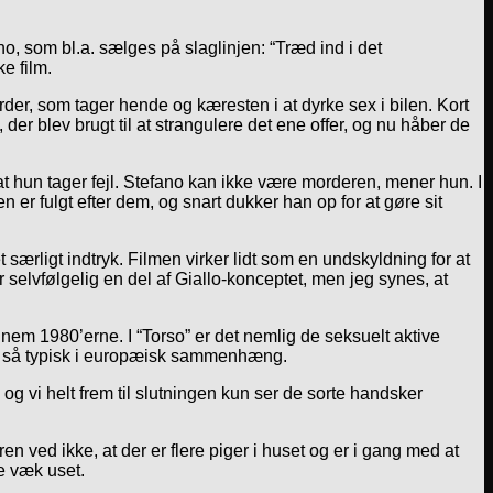
no, som bl.a. sælges på slaglinjen: “Træd ind i det
e film.
rder, som tager hende og kæresten i at dyrke sex i bilen. Kort
der blev brugt til at strangulere det ene offer, og nu håber de
 hun tager fejl. Stefano kan ikke være morderen, mener hun. I
er fulgt efter dem, og snart dukker han op for at gøre sit
t særligt indtryk. Filmen virker lidt som en undskyldning for at
r selvfølgelig en del af Giallo-konceptet, men jeg synes, at
nem 1980’erne. I “Torso” er det nemlig de seksuelt aktive
kke så typisk i europæisk sammenhæng.
og vi helt frem til slutningen kun ser de sorte handsker
n ved ikke, at der er flere piger i huset og er i gang med at
pe væk uset.