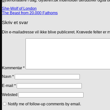
gyserforfattere i dag. Gyseren.dk indeholder derudover også o
She-Wolf of London
The Beast from 20.000 Fathoms
Skriv et svar
Din e-mailadresse vil ikke blive publiceret.
Krævede felter er 
Kommentar
*
Navn
*
E-mail
*
Websted
Notify me of follow-up comments by email.