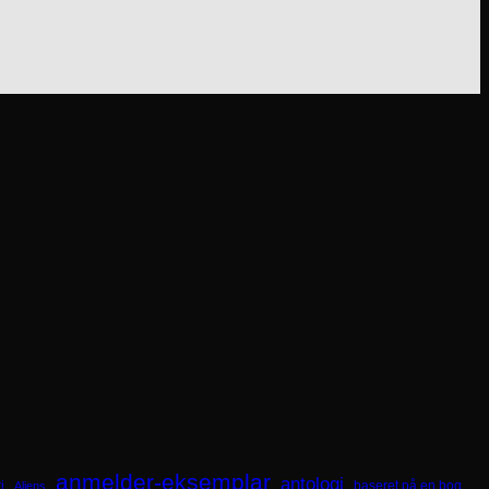
anmelder-eksemplar
antologi
i
baseret på en bog
Aliens