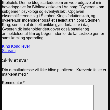
Bibliotek. Denne blog startede som en web-udgave af min
hovedopgave fra Biblioteksskolen i Aalborg: "Gyseren - om
subgenrer, psykologi og eventyrtræk". Opgaven
eksemplificerede sig i Stephen Kings forfatterskab, og
gyseren.dk indeholder også et særligt afsnit om Stephen
King, som en af de helt unikke gyserforfattere i dag.
Gyseren.dk indeholder derudover også omtaler og
anmeldelser af film og bøger indenfor de fantastiske genrer
samt krimi og spænding.
King Kong lever
Scream
Skriv et svar
Din e-mailadresse vil ikke blive publiceret.
Krævede felter er
markeret med
*
Kommentar
*