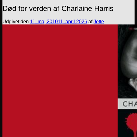
Død for verden af Charlaine Harris
Udgivet den
11. maj 2010
11. april 2026
af
Jette