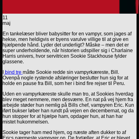
11
maj
En tankelæser bliver babysitter for en vampyr, som jages af
hekse, men heldigvis er byens varulve villige til at give en
hjælpende hånd. Lyder det underligt? Måske – men det er
super underholdende, når historien udspiller sig i Charlaine
Harris univers, hvor servitricen Sookie Stackhouse fylder
glassene.
I
bind tre
måtte Sookie redde sin vampyrkæreste, Bill.
Ovenpå nogle rystende afsløringer beslutter hun sig for at
holde en pause fra Bill, som her i bind fire rejser til Peru.
Uden en vampyrkæreste skulle man tro, at Sookies hverdag
blev meget nemmere, men desværre. En nat på vej hjem fra
arbejde støder hun nemlig på Bills chef, vampyren Eric. Kun
iført bukser løber han rundt på vejen en decembernat, og da
hun stopper for at hjælpe ham, opdager hun, at han har
mistet hukommelsen.
Sookie tager ham med hjem, og næste aften dukker to af
Erics nærmeste vampyrer op. De fortæller, at Eric er blevet