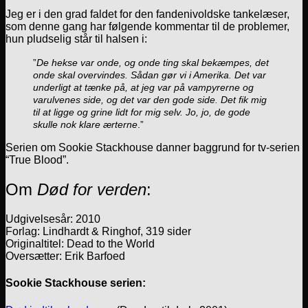
Jeg er i den grad faldet for den fandenivoldske tankelæser,
som denne gang har følgende kommentar til de problemer,
hun pludselig står til halsen i:
”
De hekse var onde, og onde ting skal bekæmpes, det
onde skal overvindes. Sådan gør vi i Amerika. Det var
underligt at tænke på, at jeg var på vampyrerne og
varulvenes side, og det var den gode side. Det fik mig
til at ligge og grine lidt for mig selv. Jo, jo, de gode
skulle nok klare ærterne
.”
Serien om Sookie Stackhouse danner baggrund for tv-serien
“True Blood”.
Om
Død for verden
:
Udgivelsesår: 2010
Forlag: Lindhardt & Ringhof, 319 sider
Originaltitel: Dead to the World
Oversætter: Erik Barfoed
Sookie Stackhouse serien: