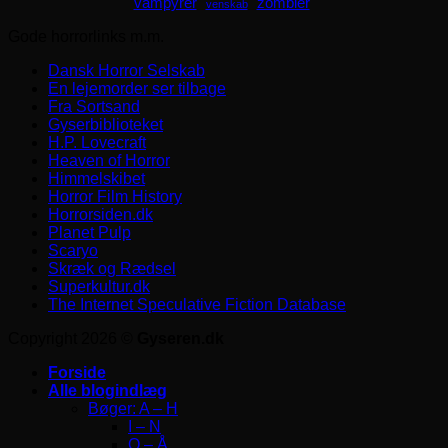
zombier
vampyrer
venskab
Gode horrorlinks m.m.
Dansk Horror Selskab
En lejemorder ser tilbage
Fra Sortsand
Gyserbiblioteket
H.P. Lovecraft
Heaven of Horror
Himmelskibet
Horror Film History
Horrorsiden.dk
Planet Pulp
Scaryo
Skræk og Rædsel
Superkultur.dk
The Internet Speculative Fiction Database
Copyright 2026 ©
Gyseren.dk
Forside
Alle blogindlæg
Bøger: A – H
I – N
O – Å