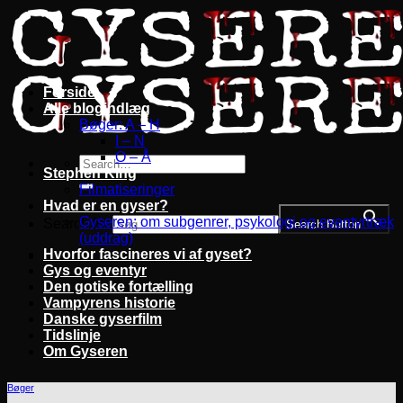
Fortsæt
til
indhold
Forside
Alle blogindlæg
Bøger: A – H
I – N
O – Å
Stephen King
Filmatiseringer
Hvad er en gyser?
Gyseren: om subgenrer, psykologi og eventyrtræk
Search for:
Search Button
(uddrag)
Hvorfor fascineres vi af gyset?
Gys og eventyr
Den gotiske fortælling
Vampyrens historie
Danske gyserfilm
Tidslinje
Om Gyseren
Bøger