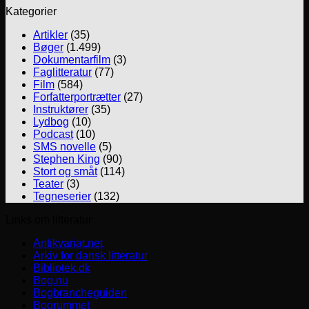
Kategorier
Artikler
(35)
Bøger
(1.499)
Dokumentarfilm
(3)
Faglitteratur
(77)
Film
(584)
Forfatterportrætter
(27)
Instruktører
(35)
Lydbog
(10)
Podcast
(10)
SMS novelle
(5)
Stephen King
(90)
Stort og småt
(114)
Teater
(3)
Tegneserier
(132)
Links om litteratur
Antikvariat.net
Arkiv for dansk litteratur
Bibliotek.dk
Bog.nu
Bogbrancheguiden
Bogrummet