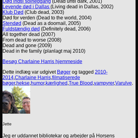
Død indtil solnedgang
(Dead until dark, 2001)
Levende død i Dallas
(Living dead in Dallas, 2002)
Klub Død
(Club dead, 2003)
Død for verden (Dead to the world, 2004)
Stendød
(Dead as a doornail, 2005)
Fuldstændig død
(Definitely dead, 2006)
All together dead (2007)
From dead to worse (2008)
Dead and gone (2009)
Dead in the family (planlagt maj 2010)
Besøg Charlaine Harris hjemmeside
Dette indlæg var udgivet
Bøger
og tagged
2010-
2014
,
Charlaine Harris
,
filmatiserede
bøger
,
hekse
,
humor
,
kærlighed
,
True Blood
,
vampyrer
,
Varulve
.
Jette
Jeg er uddannet bibliotekar og arbejder på Horsens