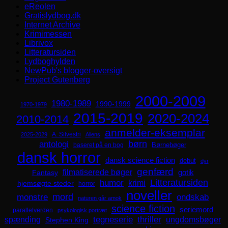
eReolen
Gratislydbog.dk
Internet Archive
Krimimessen
Librivox
Litteratursiden
Lydboghylden
NewPub's blogger-oversigt
Project Gutenberg
2000-2009
1980-1989
1990-1999
1970-1979
2015-2019
2020-2024
2010-2014
anmelder-eksemplar
A. Silvestri
2025-2029
Aliens
børn
antologi
Børnebøger
baseret på en bog
dansk horror
dansk science fiction
debut
dyr
genfærd
filmatiserede bøger
Fantasy
gotik
Litteratursiden
humor
krimi
hjemsøgte steder
horror
noveller
mord
monstre
ondskab
naturen går amok
science fiction
seriemord
parallelverden
psykologisk portræt
spænding
tegneserie
thriller
ungdomsbøger
Stephen King