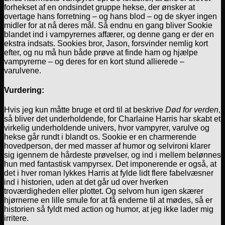
forhekset af en ondsindet gruppe hekse, der ønsker at
overtage hans forretning – og hans blod – og de skyer ingen
midler for at nå deres mål. Så endnu en gang bliver Sookie
blandet ind i vampyrernes affærer, og denne gang er der en
ekstra indsats. Sookies bror, Jason, forsvinder nemlig kort
efter, og nu må hun både prøve at finde ham og hjælpe
vampyrerne – og deres for en kort stund allierede –
varulvene.
Vurdering:
Hvis jeg kun måtte bruge et ord til at beskrive
Død for verden
,
så bliver det underholdende, for Charlaine Harris har skabt et
virkelig underholdende univers, hvor vampyrer, varulve og
hekse går rundt i blandt os. Sookie er en charmerende
hovedperson, der med masser af humor og selvironi klarer
sig igennem de hårdeste prøvelser, og ind i mellem belønnes
hun med fantastisk vampyrsex. Det imponerende er også, at
det i hver roman lykkes Harris at fylde lidt flere fabelvæsner
ind i historien, uden at det går ud over hverken
troværdigheden eller plottet. Og selvom hun igen skærer
hjørnerne en lille smule for at få enderne til at mødes, så er
historien så fyldt med action og humor, at jeg ikke lader mig
irritere.