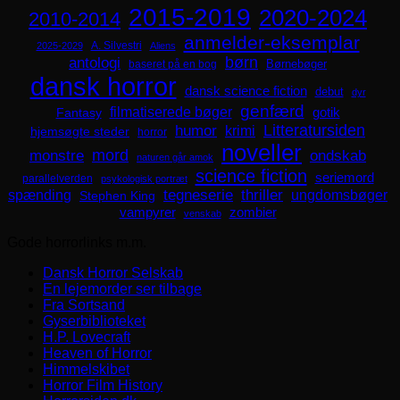
2015-2019
2020-2024
2010-2014
anmelder-eksemplar
A. Silvestri
2025-2029
Aliens
børn
antologi
Børnebøger
baseret på en bog
dansk horror
dansk science fiction
debut
dyr
genfærd
filmatiserede bøger
Fantasy
gotik
Litteratursiden
humor
krimi
hjemsøgte steder
horror
noveller
mord
monstre
ondskab
naturen går amok
science fiction
seriemord
parallelverden
psykologisk portræt
spænding
tegneserie
thriller
ungdomsbøger
Stephen King
zombier
vampyrer
venskab
Gode horrorlinks m.m.
Dansk Horror Selskab
En lejemorder ser tilbage
Fra Sortsand
Gyserbiblioteket
H.P. Lovecraft
Heaven of Horror
Himmelskibet
Horror Film History