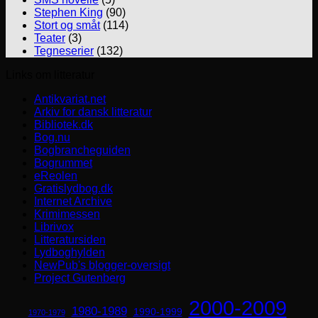
Stephen King
(90)
Stort og småt
(114)
Teater
(3)
Tegneserier
(132)
Links om litteratur
Antikvariat.net
Arkiv for dansk litteratur
Bibliotek.dk
Bog.nu
Bogbrancheguiden
Bogrummet
eReolen
Gratislydbog.dk
Internet Archive
Krimimessen
Librivox
Litteratursiden
Lydboghylden
NewPub's blogger-oversigt
Project Gutenberg
2000-2009
1980-1989
1990-1999
1970-1979