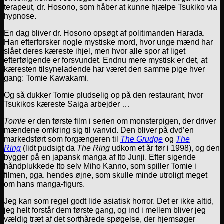
terapeut, dr. Hosono, som håber at kunne hjælpe Tsukiko via
hypnose.
En dag bliver dr. Hosono opsøgt af politimanden Harada.
Han efterforsker nogle mystiske mord, hvor unge mænd har
slået deres kæreste ihjel, men hvor alle spor af liget
efterfølgende er forsvundet. Endnu mere mystisk er det, at
kæresten tilsyneladende har været den samme pige hver
gang: Tomie Kawakami.
Og så dukker Tomie pludselig op på den restaurant, hvor
Tsukikos kæreste Saiga arbejder …
Tomie
er den første film i serien om monsterpigen, der driver
mændene omkring sig til vanvid. Den bliver på dvd’en
markedsført som forgængeren til
The Grudge
og
The
Ring
(lidt pudsigt da
The Ring
udkom et år før i 1998), og den
bygger på en japansk manga af Ito Junji. Efter sigende
håndplukkede Ito selv Miho Kanno, som spiller Tomie i
filmen, pga. hendes øjne, som skulle minde utroligt meget
om hans manga-figurs.
Jeg kan som regel godt lide asiatisk horror. Det er ikke altid,
jeg helt forstår dem første gang, og ind i mellem bliver jeg
vældig træt af det sorthårede spøgelse, der hjemsøger