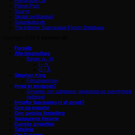
Horrorsiden.dk
Planet Pulp
Scaryo
Skræk og Rædsel
Superkultur.dk
The Internet Speculative Fiction Database
Copyright 2026 ©
Gyseren.dk
Forside
Alle blogindlæg
Bøger: A – H
I – N
O – Å
Stephen King
Filmatiseringer
Hvad er en gyser?
Gyseren: om subgenrer, psykologi og eventyrtræk
(uddrag)
Hvorfor fascineres vi af gyset?
Gys og eventyr
Den gotiske fortælling
Vampyrens historie
Danske gyserfilm
Tidslinje
Om Gyseren