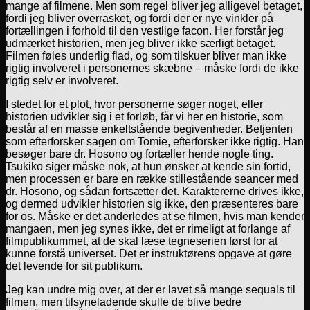
mange af filmene. Men som regel bliver jeg alligevel betaget,
fordi jeg bliver overrasket, og fordi der er nye vinkler på
fortællingen i forhold til den vestlige facon. Her forstår jeg
udmærket historien, men jeg bliver ikke særligt betaget.
Filmen føles underlig flad, og som tilskuer bliver man ikke
rigtig involveret i personernes skæbne – måske fordi de ikke
rigtig selv er involveret.
I stedet for et plot, hvor personerne søger noget, eller
historien udvikler sig i et forløb, får vi her en historie, som
består af en masse enkeltstående begivenheder. Betjenten
som efterforsker sagen om Tomie, efterforsker ikke rigtig. Han
besøger bare dr. Hosono og fortæller hende nogle ting.
Tsukiko siger måske nok, at hun ønsker at kende sin fortid,
men processen er bare en række stillestående seancer med
dr. Hosono, og sådan fortsætter det. Karaktererne drives ikke,
og dermed udvikler historien sig ikke, den præsenteres bare
for os. Måske er det anderledes at se filmen, hvis man kender
mangaen, men jeg synes ikke, det er rimeligt at forlange af
filmpublikummet, at de skal læse tegneserien først for at
kunne forstå universet. Det er instruktørens opgave at gøre
det levende for sit publikum.
Jeg kan undre mig over, at der er lavet så mange sequals til
filmen, men tilsyneladende skulle de blive bedre