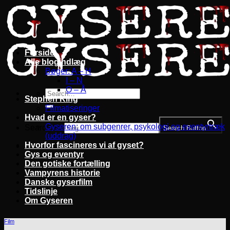
Fortsæt
til
indhold
Forside
Alle blogindlæg
Bøger: A – H
I – N
O – Å
Stephen King
Filmatiseringer
Hvad er en gyser?
Gyseren: om subgenrer, psykologi og eventyrtræk
Search for:
Search Button
(uddrag)
Hvorfor fascineres vi af gyset?
Gys og eventyr
Den gotiske fortælling
Vampyrens historie
Danske gyserfilm
Tidslinje
Om Gyseren
Film