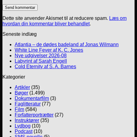
Dette site anvender Akismet til at reducere spam.
Læs om
hvordan din kommentar bliver behandlet
.
Seneste indlæg
Atlantia – de dødes badeland af Jonas Wilmann
White Line Fever af K. C. Jones
Nye udgivelser 2026-08
Labyrint af Sarah Engell
Cold Eternity af S. A. Barnes
Kategorier
Artikler
(35)
Bøger
(1.499)
Dokumentarfilm
(3)
Faglitteratur
(77)
Film
(584)
Forfatterportrætter
(27)
Instruktører
(35)
Lydbog
(10)
Podcast
(10)
SMS novelle
(5)