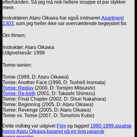
efterhånden. Så jeg må nok hellere snuppe et par stykker
mere.
Instruktøren Ataru Oikawa har også instrueret
Apartment
1303
, som jeg heller ikke var overvældende begejstret for.
Om filmen:
Instruktør: Ataru Oikawa
Udgivelsesår: 1999
Tomie-serien:
Tomie (1999, D: Ataru Oikawa)
Tomie: Another Face (1999, D: Toshirô Inomata)
Tomie: Replay
(2000, D: Tomijiro Mitsuishi)
Tomie: Re-birth
(2001, D: Takashi Shimizu)
Tomie: Final Chapter (2002, D: Shun Nakahara)
Tomie: Beginning (2005, D: Ataru Oikawa)
Tomie: Revenge (2005, D: Ataru Oikawa)
Tomie vs. Tomie (2007, D: Tomohiro Kubo)
Dette indlæg var udgivet
Film
og tagged
1990-1999
,
asiatisk
horror
,
Ataru Oikawa
,
baseret på en bog
,
japansk
horror
,
monstre
.