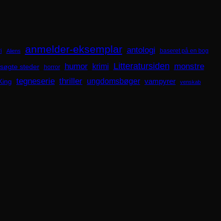
anmelder-eksemplar
antologi
i
baseret på en bog
Aliens
Litteratursiden
humor
krimi
monstre
søgte steder
horror
tegneserie
thriller
ungdomsbøger
King
vampyrer
venskab