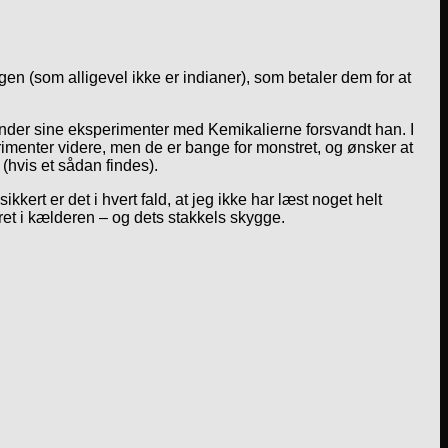
en (som alligevel ikke er indianer), som betaler dem for at
under sine eksperimenter med Kemikalierne forsvandt han. I
imenter videre, men de er bange for monstret, og ønsker at
(hvis et sådan findes).
ert er det i hvert fald, at jeg ikke har læst noget helt
ret i kælderen – og dets stakkels skygge.