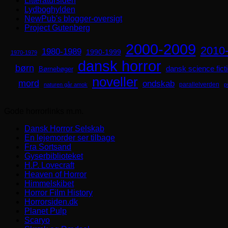
Litteratursiden
Lydboghylden
NewPub's blogger-oversigt
Project Gutenberg
2000-2009
2010
1980-1989
1990-1999
1970-1979
dansk horror
børn
dansk science fict
Børnebøger
noveller
mord
ondskab
parallelverden
naturen går amok
p
Gode horrorlinks m.m.
Dansk Horror Selskab
En lejemorder ser tilbage
Fra Sortsand
Gyserbiblioteket
H.P. Lovecraft
Heaven of Horror
Himmelskibet
Horror Film History
Horrorsiden.dk
Planet Pulp
Scaryo