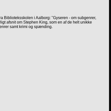
a Biblioteksskolen i Aalborg: "Gyseren - om subgenrer,
igt afsnit om Stephen King, som en af de helt unikke
genrer samt krimi og spænding.