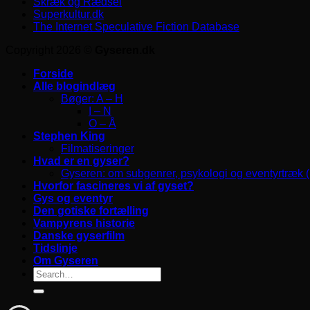
Skræk og Rædsel
Superkultur.dk
The Internet Speculative Fiction Database
Copyright 2026 ©
Gyseren.dk
Forside
Alle blogindlæg
Bøger: A – H
I – N
O – Å
Stephen King
Filmatiseringer
Hvad er en gyser?
Gyseren: om subgenrer, psykologi og eventyrtræk 
Hvorfor fascineres vi af gyset?
Gys og eventyr
Den gotiske fortælling
Vampyrens historie
Danske gyserfilm
Tidslinje
Om Gyseren