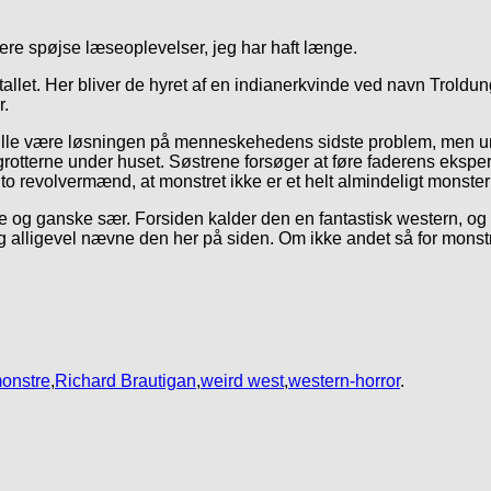
ere spøjse læseoplevelser, jeg har haft længe.
llet. Her bliver de hyret af en indianerkvinde ved navn Troldung
r.
m skulle være løsningen på menneskehedens sidste problem, men 
rotterne under huset. Søstrene forsøger at føre faderens eksper
o revolvermænd, at monstret ikke er et helt almindeligt monster 
og ganske sær. Forsiden kalder den en fantastisk western, og sikk
jeg alligevel nævne den her på siden. Om ikke andet så for monst
onstre
,
Richard Brautigan
,
weird west
,
western-horror
.