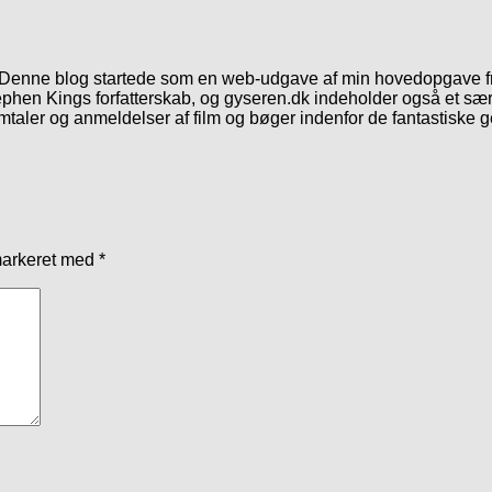
. Denne blog startede som en web-udgave af min hovedopgave fr
phen Kings forfatterskab, og gyseren.dk indeholder også et særl
mtaler og anmeldelser af film og bøger indenfor de fantastiske 
markeret med
*