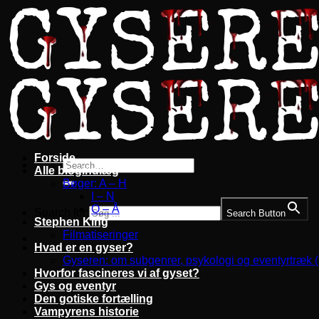
Fortsæt
til
indhold
Forside
Alle blogindlæg
Bøger: A – H
I – N
O – Å
Search for:
Search Button
Stephen King
Filmatiseringer
Hvad er en gyser?
Gyseren: om subgenrer, psykologi og eventyrtræk 
Hvorfor fascineres vi af gyset?
Gys og eventyr
Den gotiske fortælling
Vampyrens historie