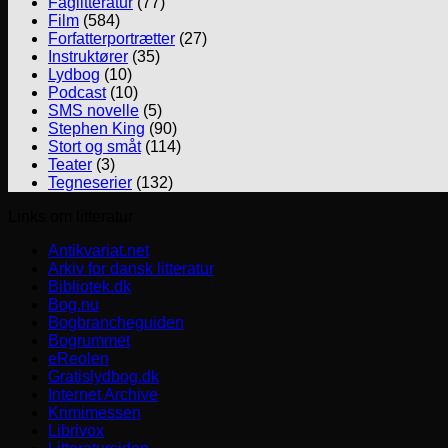
Faglitteratur
(77)
Film
(584)
Forfatterportrætter
(27)
Instruktører
(35)
Lydbog
(10)
Podcast
(10)
SMS novelle
(5)
Stephen King
(90)
Stort og småt
(114)
Teater
(3)
Tegneserier
(132)
Links om litteratur
Antikvariat.net
Arkiv for dansk litteratur
Bibliotek.dk
Bog.nu
Bogbrancheguiden
Bogrummet
eReolen
Gratislydbog.dk
Internet Archive
Krimimessen
Librivox