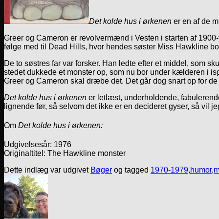
Det kolde hus i ørkenen
er en af de m
Greer og Cameron er revolvermænd i Vesten i starten af 1900-ta
følge med til Dead Hills, hvor hendes søster Miss Hawkline bo
De to søstres far var forsker. Han ledte efter et middel, so
stedet dukkede et monster op, som nu bor under kælderen i isg
Greer og Cameron skal dræbe det. Det går dog snart op for de t
Det kolde hus i ørkenen
er letlæst, underholdende, fabulerende 
lignende før, så selvom det ikke er en decideret gyser, så vil 
Om
Det kolde hus i ørkenen:
Udgivelsesår: 1976
Originaltitel: The Hawkline monster
Dette indlæg var udgivet
Bøger
og tagged
1970-1979
,
humor
,
m