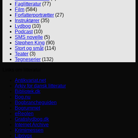
Faglitteratur
(77)
Film
(584)
Forfatterportrætter
(27)
Instruktører
(35)
Lydbog
(10)
Podcast
(10)
SMS novelle
(5)
Stephen King
(90)
Stort og småt
(114)
Teater
(3)
Tegneserier
(132)
Links om litteratur
Antikvariat.net
Arkiv for dansk litteratur
Bibliotek.dk
Bog.nu
Bogbrancheguiden
Bogrummet
eReolen
Gratislydbog.dk
Internet Archive
Krimimessen
Librivox