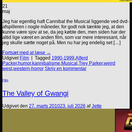
21
maj
Jeg har egentlig haft Cannibal the Musical liggende ved dvd-
afspilleren i nogle måneder, for godt nok tænkte jeg, at den
kunne være sjov at se, da jeg købte den, men siden har der
altid lige været en anden film, som var mere interessant, når
jeg skulle sætte noget på. Men nu har jeg endelig set […]
Fortsæt med at læse
→
Udgivet
Film
|
Tagged
1990-1999
,
Alferd
Packer
,
humor
,
kannibalisme
,
Musical
,
Trey Parker
,
weird
west
,
western-horror
Skriv en kommentar
Film
The Valley of Gwangi
Udgivet den
27. marts 2010
23. juli 2026
af
Jette