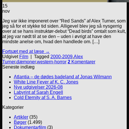
15
nov
Jeg var ikke imponeret over “Red Sands” af Alex Turner, som
jeg så for et stykke tid siden. Alligevel blev jeg så nysgerrig
over at se hans instruktør-debut “Dead birds” omtalt som kult,
at jeg var nødt til at se den – uden i øvrigt at have den
mindste anelse om, hvad den handlede om. […]
Fortsæt med at læse
→
Udgivet
Film
|
Tagged
2000-2009
,
Alex
Turner
,
dæmoner
,
western-horror
2
Komentarer
Seneste indlæg
Atlantia – de dødes badeland af Jonas Wilmann
White Line Fever af K. C. Jones
Nye udgivelser 2026-08
Labyrint af Sarah Engell
Cold Eternity af S. A. Barnes
Kategorier
Artikler
(35)
Bøger
(1.499)
Dokumentarfilm
(3)