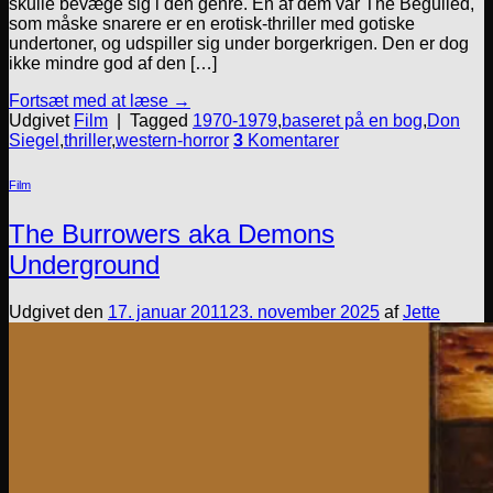
skulle bevæge sig i den genre. En af dem var The Beguiled,
som måske snarere er en erotisk-thriller med gotiske
undertoner, og udspiller sig under borgerkrigen. Den er dog
ikke mindre god af den […]
Fortsæt med at læse
→
Udgivet
Film
|
Tagged
1970-1979
,
baseret på en bog
,
Don
Siegel
,
thriller
,
western-horror
3
Komentarer
Film
The Burrowers aka Demons
Underground
Udgivet den
17. januar 2011
23. november 2025
af
Jette