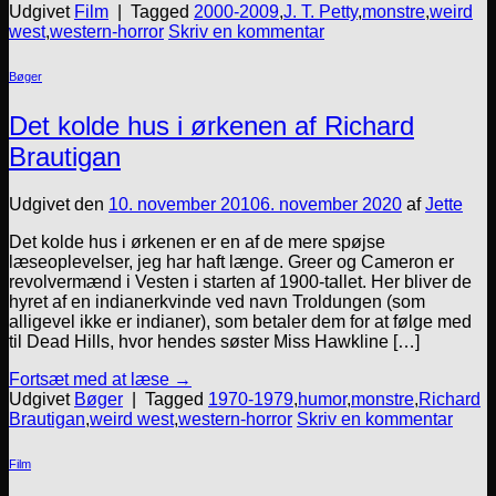
Udgivet
Film
|
Tagged
2000-2009
,
J. T. Petty
,
monstre
,
weird
west
,
western-horror
Skriv en kommentar
Bøger
Det kolde hus i ørkenen af Richard
Brautigan
Udgivet den
10. november 2010
6. november 2020
af
Jette
Det kolde hus i ørkenen er en af de mere spøjse
læseoplevelser, jeg har haft længe. Greer og Cameron er
revolvermænd i Vesten i starten af 1900-tallet. Her bliver de
hyret af en indianerkvinde ved navn Troldungen (som
alligevel ikke er indianer), som betaler dem for at følge med
til Dead Hills, hvor hendes søster Miss Hawkline […]
Fortsæt med at læse
→
Udgivet
Bøger
|
Tagged
1970-1979
,
humor
,
monstre
,
Richard
Brautigan
,
weird west
,
western-horror
Skriv en kommentar
Film