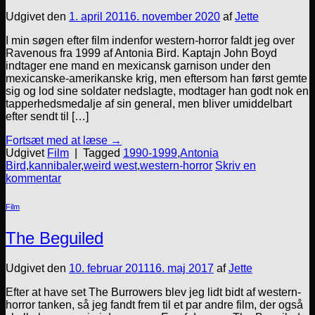
Udgivet den
1. april 2011
6. november 2020
af
Jette
I min søgen efter film indenfor western-horror faldt jeg over
Ravenous fra 1999 af Antonia Bird. Kaptajn John Boyd
indtager ene mand en mexicansk garnison under den
mexicanske-amerikanske krig, men eftersom han først gemte
sig og lod sine soldater nedslagte, modtager han godt nok en
tapperhedsmedalje af sin general, men bliver umiddelbart
efter sendt til […]
Fortsæt med at læse
→
Udgivet
Film
|
Tagged
1990-1999
,
Antonia
Bird
,
kannibaler
,
weird west
,
western-horror
Skriv en
kommentar
Film
The Beguiled
Udgivet den
10. februar 2011
16. maj 2017
af
Jette
Efter at have set The Burrowers blev jeg lidt bidt af western-
horror tanken, så jeg fandt frem til et par andre film, der også