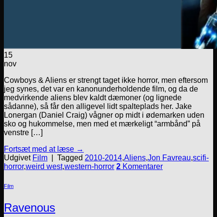
15
nov
Cowboys & Aliens er strengt taget ikke horror, men eftersom
jeg synes, det var en kanonunderholdende film, og da de
medvirkende aliens blev kaldt dæmoner (og lignede
sådanne), så får den alligevel lidt spalteplads her. Jake
Lonergan (Daniel Craig) vågner op midt i ødemarken uden
sko og hukommelse, men med et mærkeligt “armbånd” på
venstre […]
Fortsæt med at læse
→
Udgivet
Film
|
Tagged
2010-2014
,
Aliens
,
Jon Favreau
,
scifi-
horror
,
weird west
,
western-horror
2
Komentarer
Film
Ravenous