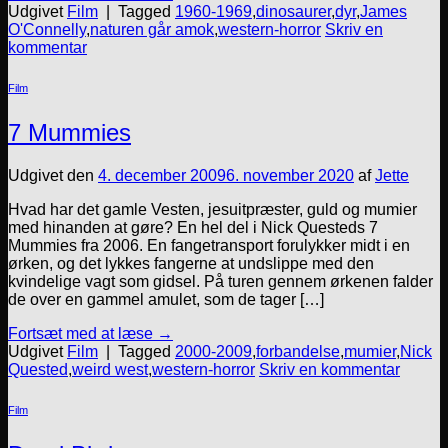
Udgivet
Film
|
Tagged
1960-1969
,
dinosaurer
,
dyr
,
James
O'Connelly
,
naturen går amok
,
western-horror
Skriv en
kommentar
Film
7 Mummies
Udgivet den
4. december 2009
6. november 2020
af
Jette
Hvad har det gamle Vesten, jesuitpræster, guld og mumier
med hinanden at gøre? En hel del i Nick Questeds 7
Mummies fra 2006. En fangetransport forulykker midt i en
ørken, og det lykkes fangerne at undslippe med den
kvindelige vagt som gidsel. På turen gennem ørkenen falder
de over en gammel amulet, som de tager […]
Fortsæt med at læse
→
Udgivet
Film
|
Tagged
2000-2009
,
forbandelse
,
mumier
,
Nick
Quested
,
weird west
,
western-horror
Skriv en kommentar
Film