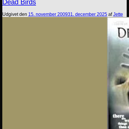
Dead Birds
Udgivet den
15. november 2009
31. december 2025
af
Jette