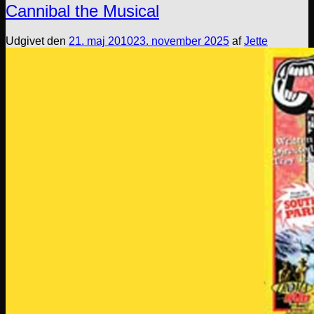
Cannibal the Musical
Udgivet den
21. maj 2010
23. november 2025
af
Jette