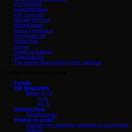
Fra Sortsand
Gyserbiblioteket
H.P. Lovecraft
Heaven of Horror
Himmelskibet
Horror Film History
Horrorsiden.dk
Planet Pulp
Scaryo
Skræk og Rædsel
Superkultur.dk
The Internet Speculative Fiction Database
Copyright 2026 ©
Gyseren.dk
Forside
Alle blogindlæg
Bøger: A – H
I – N
O – Å
Stephen King
Filmatiseringer
Hvad er en gyser?
Gyseren: om subgenrer, psykologi og eventyrtræk
(uddrag)