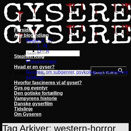
Fortsæt
til
indhold
Forside
Alle blogindlæg
Bøger: A – H
I – N
O – Å
Stephen King
Filmatiseringer
Hvad er en gyser?
Gyseren: om subgenrer, psykologi og eventyrtræk
Search for:
Search Button
(uddrag)
Hvorfor fascineres vi af gyset?
Gys og eventyr
Den gotiske fortælling
Vampyrens historie
Danske gyserfilm
Tidslinje
Om Gyseren
Tag Arkiver:
western-horror