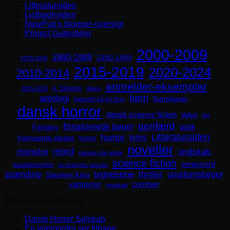
Litteratursiden
Lydboghylden
NewPub's blogger-oversigt
Project Gutenberg
2000-2009
1980-1989
1990-1999
1970-1979
2015-2019
2020-2024
2010-2014
anmelder-eksemplar
A. Silvestri
2025-2029
Aliens
børn
antologi
Børnebøger
baseret på en bog
dansk horror
dansk science fiction
debut
dyr
genfærd
filmatiserede bøger
Fantasy
gotik
Litteratursiden
humor
krimi
hjemsøgte steder
horror
noveller
mord
monstre
ondskab
naturen går amok
science fiction
seriemord
parallelverden
psykologisk portræt
spænding
tegneserie
thriller
ungdomsbøger
Stephen King
zombier
vampyrer
venskab
Gode horrorlinks m.m.
Dansk Horror Selskab
En lejemorder ser tilbage