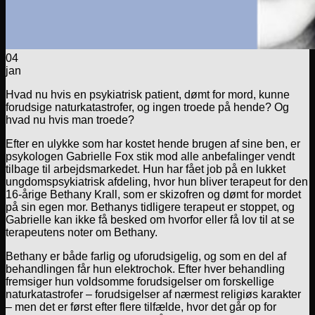
04
jan
Hvad nu hvis en psykiatrisk patient, dømt for mord, kunne
forudsige naturkatastrofer, og ingen troede på hende? Og
hvad nu hvis man troede?
Efter en ulykke som har kostet hende brugen af sine ben, er
psykologen Gabrielle Fox stik mod alle anbefalinger vendt
tilbage til arbejdsmarkedet. Hun har fået job på en lukket
ungdomspsykiatrisk afdeling, hvor hun bliver terapeut for den
16-årige Bethany Krall, som er skizofren og dømt for mordet
på sin egen mor. Bethanys tidligere terapeut er stoppet, og
Gabrielle kan ikke få besked om hvorfor eller få lov til at se
terapeutens noter om Bethany.
Bethany er både farlig og uforudsigelig, og som en del af
behandlingen får hun elektrochok. Efter hver behandling
fremsiger hun voldsomme forudsigelser om forskellige
naturkatastrofer – forudsigelser af nærmest religiøs karakter
– men det er først efter flere tilfælde, hvor det går op for