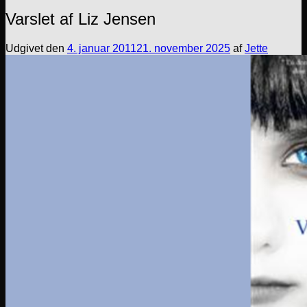
Varslet af Liz Jensen
Udgivet den
4. januar 2011
21. november 2025
af
Jette