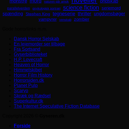
noveller
mord
monstre
ondskab
naturen går amok
science fiction
seriemord
parallelverden
psykologisk portræt
spænding
tegneserie
thriller
ungdomsbøger
Stephen King
zombier
vampyrer
venskab
Gode horrorlinks m.m.
Dansk Horror Selskab
En lejemorder ser tilbage
Fra Sortsand
Gyserbiblioteket
H.P. Lovecraft
Heaven of Horror
Himmelskibet
Horror Film History
Horrorsiden.dk
Planet Pulp
Scaryo
Skræk og Rædsel
Superkultur.dk
The Internet Speculative Fiction Database
Copyright 2026 ©
Gyseren.dk
Forside