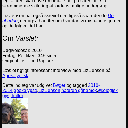
jeg, at den skal have en omtale her på siden, for sin
skræmmende skildring af jordens mulige undergang.
Liz Jensen har også skrevet den ligeså spændende
De
ubudne
, der også handler om hvordan vi mishandler jorden
og de følger, det har.
Om
Varslet:
Udgivelsesår: 2010
Forlag: Politiken, 348 sider
Originaltitel: The Rapture
Læs et rigtigt interessant interview med Liz Jensen på
Apokalyptisk
Dette indlæg var udgivet
Bøger
og tagged
2010-
2014
,
apokalypse
,
Liz Jensen
,
naturen går amok
,
økologisk
gys
,
thriller
.