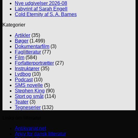
Nye udgivelser 2026-08
Labyrint af Sarah Engell
Cold Eternity af S. A. Barnes
Kategorier
Artikler
(35)
Bøger
(1.499)
Dokumentarfilm
(3)
Faglitteratur
(77)
Film
(584)
Forfatterportrætter
(27)
Instruktører
(35)
Lydbog
(10)
Podcast
(10)
SMS novelle
(5)
Stephen King
(90)
Stort og småt
(114)
Teater
(3)
Tegneserier
(132)
Links om litteratur
Antikvariat.net
Arkiv for dansk litteratur