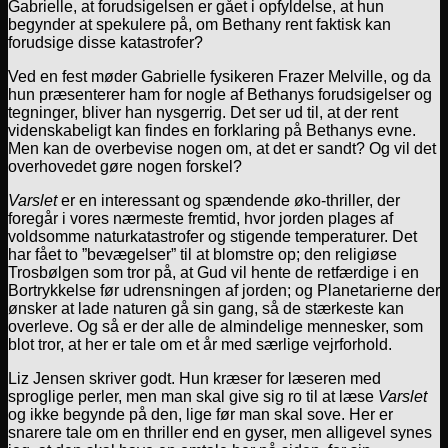
Gabrielle, at forudsigelsen er gået i opfyldelse, at hun
begynder at spekulere på, om Bethany rent faktisk kan
forudsige disse katastrofer?
Ved en fest møder Gabrielle fysikeren Frazer Melville, og da
hun præsenterer ham for nogle af Bethanys forudsigelser og
tegninger, bliver han nysgerrig. Det ser ud til, at der rent
videnskabeligt kan findes en forklaring på Bethanys evne.
Men kan de overbevise nogen om, at det er sandt? Og vil det
overhovedet gøre nogen forskel?
Varslet
er en interessant og spændende øko-thriller, der
foregår i vores nærmeste fremtid, hvor jorden plages af
voldsomme naturkatastrofer og stigende temperaturer. Det
har fået to ”bevægelser” til at blomstre op; den religiøse
Trosbølgen som tror på, at Gud vil hente de retfærdige i en
Bortrykkelse før udrensningen af jorden; og Planetarierne der
ønsker at lade naturen gå sin gang, så de stærkeste kan
overleve. Og så er der alle de almindelige mennesker, som
blot tror, at her er tale om et år med særlige vejrforhold.
Liz Jensen skriver godt. Hun kræser for læseren med
sproglige perler, men man skal give sig ro til at læse
Varslet
og ikke begynde på den, lige før man skal sove. Her er
snarere tale om en thriller end en gyser, men alligevel synes