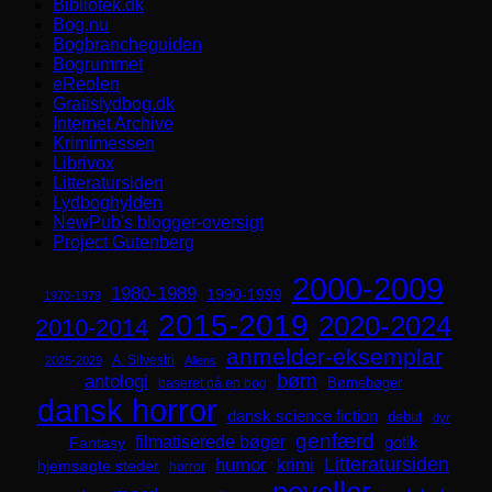
Bibliotek.dk
Bog.nu
Bogbrancheguiden
Bogrummet
eReolen
Gratislydbog.dk
Internet Archive
Krimimessen
Librivox
Litteratursiden
Lydboghylden
NewPub's blogger-oversigt
Project Gutenberg
2000-2009
1980-1989
1990-1999
1970-1979
2015-2019
2020-2024
2010-2014
anmelder-eksemplar
A. Silvestri
2025-2029
Aliens
børn
antologi
Børnebøger
baseret på en bog
dansk horror
dansk science fiction
debut
dyr
genfærd
filmatiserede bøger
Fantasy
gotik
Litteratursiden
humor
krimi
hjemsøgte steder
horror