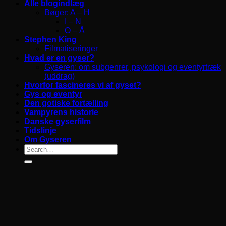
Alle blogindlæg
Bøger: A – H
I – N
O – Å
Stephen King
Filmatiseringer
Hvad er en gyser?
Gyseren: om subgenrer, psykologi og eventyrtræk
(uddrag)
Hvorfor fascineres vi af gyset?
Gys og eventyr
Den gotiske fortælling
Vampyrens historie
Danske gyserfilm
Tidslinje
Om Gyseren