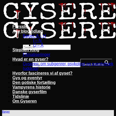
Fortsæt
til
indhold
Forside
Alle blogindlæg
Bøger: A – H
I – N
O – Å
Stephen King
Filmatiseringer
Hvad er en gyser?
Gyseren: om subgenrer, psykologi og eventyrtræk
Search for:
Search Button
(uddrag)
Hvorfor fascineres vi af gyset?
Gys og eventyr
Den gotiske fortælling
Vampyrens historie
Danske gyserfilm
Tidslinje
Om Gyseren
Bøger