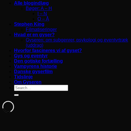
Alle blogindlæg
Bøger: A – H
I – N
O – Å
Stephen King
Filmatiseringer
Hvad er en gyser?
Gyseren: om subgenrer, psykologi og eventyrtræk
(uddrag)
Hvorfor fascineres vi af gyset?
Gys og eventyr
Den gotiske fortælling
Vampyrens historie
Danske gyserfilm
Tidslinje
Om Gyseren