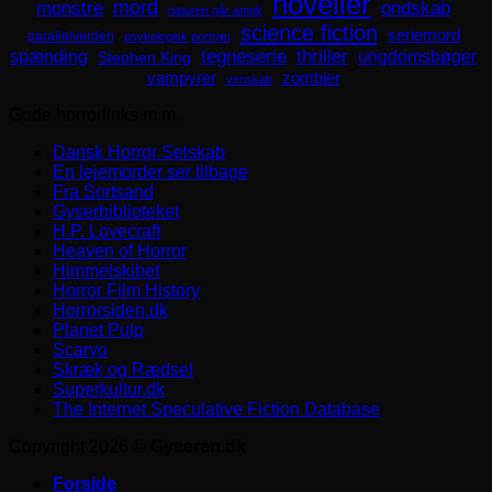
noveller
mord
monstre
ondskab
naturen går amok
science fiction
seriemord
parallelverden
psykologisk portræt
spænding
tegneserie
thriller
ungdomsbøger
Stephen King
zombier
vampyrer
venskab
Gode horrorlinks m.m.
Dansk Horror Selskab
En lejemorder ser tilbage
Fra Sortsand
Gyserbiblioteket
H.P. Lovecraft
Heaven of Horror
Himmelskibet
Horror Film History
Horrorsiden.dk
Planet Pulp
Scaryo
Skræk og Rædsel
Superkultur.dk
The Internet Speculative Fiction Database
Copyright 2026 ©
Gyseren.dk
Forside