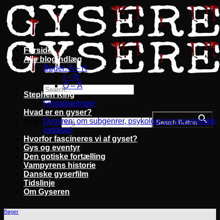
Fortsæt
til
indhold
Forside
Alle blogindlæg
Bøger: A – H
I – N
O – Å
Stephen King
Filmatiseringer
Hvad er en gyser?
Gyseren: om subgenrer, psykologi og eventyrtræk
Search for:
Search Button
(uddrag)
Hvorfor fascineres vi af gyset?
Gys og eventyr
Den gotiske fortælling
Vampyrens historie
Danske gyserfilm
Tidslinje
Om Gyseren
Bøger