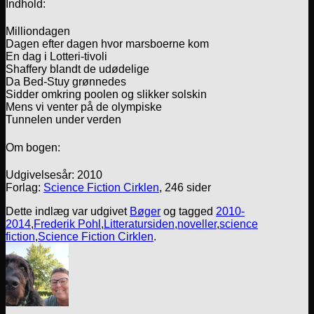
Indhold:
Milliondagen
Dagen efter dagen hvor marsboerne kom
En dag i Lotteri-tivoli
Shaffery blandt de udødelige
Da Bed-Stuy grønnedes
Sidder omkring poolen og slikker solskin
Mens vi venter på de olympiske
Tunnelen under verden
Om bogen:
Udgivelsesår: 2010
Forlag:
Science Fiction Cirklen
, 246 sider
Dette indlæg var udgivet
Bøger
og tagged
2010-
2014
,
Frederik Pohl
,
Litteratursiden
,
noveller
,
science
fiction
,
Science Fiction Cirklen
.