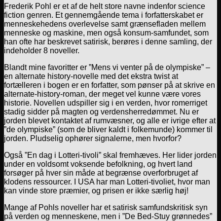
Frederik Pohl er et af de helt store navne indenfor science
fiction genren. Et gennemgående tema i forfatterskabet er
menneskehedens overlevelse samt grænsefladen mellem
menneske og maskine, men også konsum-samfundet, som
han ofte har beskrevet satirisk, berøres i denne samling, der
indeholder 8 noveller.
Blandt mine favoritter er ”Mens vi venter på de olympiske” –
en alternate history-novelle med det ekstra twist at
fortælleren i bogen er en forfatter, som pønser på at skrive en
alternate-history-roman, der meget vel kunne være vores
historie. Novellen udspiller sig i en verden, hvor romerriget
stadig sidder på magten og verdensherredømmet. Nu er
jorden blevet kontaktet af rumvæsner, og alle er ivrige efter at
”de olympiske” (som de bliver kaldt i folkemunde) kommer til
jorden. Pludselig ophører signalerne, men hvorfor?
Også ”En dag i Lotteri-tivoli” skal fremhæves. Her lider jorden
under en voldsomt voksende befolkning, og hvert land
forsøger på hver sin måde at begrænse overforbruget af
klodens ressourcer. I USA har man Lotteri-tivoliet, hvor man
kan vinde store præmier, og prisen er ikke særlig høj!
Mange af Pohls noveller har et satirisk samfundskritisk syn
på verden og menneskene, men i ”De Bed-Stuy grønnedes”