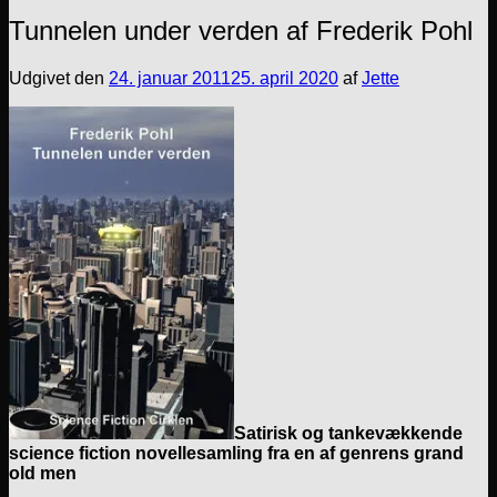
Tunnelen under verden af Frederik Pohl
Udgivet den
24. januar 2011
25. april 2020
af
Jette
Satirisk og tankevækkende
science fiction novellesamling fra en af genrens grand
old men