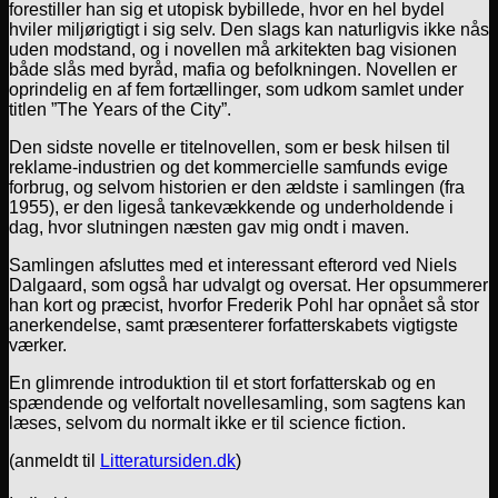
forestiller han sig et utopisk bybillede, hvor en hel bydel
hviler miljørigtigt i sig selv. Den slags kan naturligvis ikke nås
uden modstand, og i novellen må arkitekten bag visionen
både slås med byråd, mafia og befolkningen. Novellen er
oprindelig en af fem fortællinger, som udkom samlet under
titlen ”The Years of the City”.
Den sidste novelle er titelnovellen, som er besk hilsen til
reklame-industrien og det kommercielle samfunds evige
forbrug, og selvom historien er den ældste i samlingen (fra
1955), er den ligeså tankevækkende og underholdende i
dag, hvor slutningen næsten gav mig ondt i maven.
Samlingen afsluttes med et interessant efterord ved Niels
Dalgaard, som også har udvalgt og oversat. Her opsummerer
han kort og præcist, hvorfor Frederik Pohl har opnået så stor
anerkendelse, samt præsenterer forfatterskabets vigtigste
værker.
En glimrende introduktion til et stort forfatterskab og en
spændende og velfortalt novellesamling, som sagtens kan
læses, selvom du normalt ikke er til science fiction.
(anmeldt til
Litteratursiden.dk
)