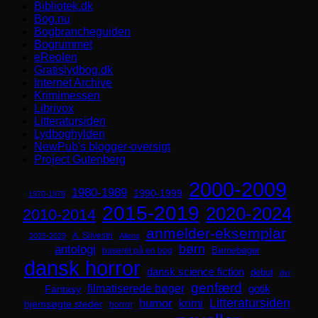
Bibliotek.dk
Bog.nu
Bogbrancheguiden
Bogrummet
eReolen
Gratislydbog.dk
Internet Archive
Krimimessen
Librivox
Litteratursiden
Lydboghylden
NewPub's blogger-oversigt
Project Gutenberg
2000-2009
1980-1989
1990-1999
1970-1979
2015-2019
2020-2024
2010-2014
anmelder-eksemplar
A. Silvestri
2025-2029
Aliens
børn
antologi
Børnebøger
baseret på en bog
dansk horror
dansk science fiction
debut
dyr
genfærd
filmatiserede bøger
Fantasy
gotik
Litteratursiden
humor
krimi
hjemsøgte steder
horror