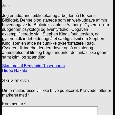
Jette
Jeg er uddannet bibliotekar og arbejder på Horsens
Bibliotek. Denne blog startede som en web-udgave af min
hovedopgave fra Biblioteksskolen i Aalborg: "Gyseren - om
subgenrer, psykologi og eventyrtræk". Opgaven
eksemplificerede sig i Stephen Kings forfatterskab, og
gyseren.dk indeholder også et særligt afsnit om Stephen
King, som en af de helt unikke gyserforfattere i dag.
Gyseren.dk indeholder derudover også omtaler og
anmeldelser af film og bøger indenfor de fantastiske genrer
samt krimi og spænding.
Start uret af Benjamin Rosenbaum
Hideo Nakata
Skriv et svar
Din e-mailadresse vil ikke blive publiceret.
Krævede felter er
markeret med
*
Kommentar
*