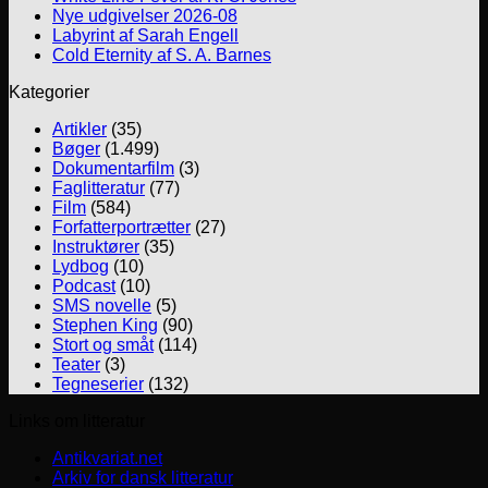
Nye udgivelser 2026-08
Labyrint af Sarah Engell
Cold Eternity af S. A. Barnes
Kategorier
Artikler
(35)
Bøger
(1.499)
Dokumentarfilm
(3)
Faglitteratur
(77)
Film
(584)
Forfatterportrætter
(27)
Instruktører
(35)
Lydbog
(10)
Podcast
(10)
SMS novelle
(5)
Stephen King
(90)
Stort og småt
(114)
Teater
(3)
Tegneserier
(132)
Links om litteratur
Antikvariat.net
Arkiv for dansk litteratur