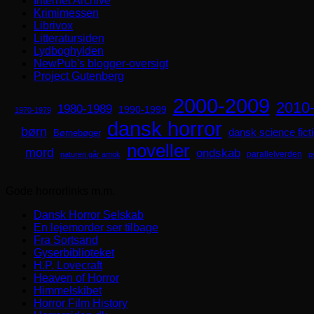
Internet Archive
Krimimessen
Librivox
Litteratursiden
Lydboghylden
NewPub's blogger-oversigt
Project Gutenberg
2000-2009
2010
1980-1989
1990-1999
1970-1979
dansk horror
børn
dansk science fict
Børnebøger
noveller
mord
ondskab
parallelverden
naturen går amok
p
Gode horrorlinks m.m.
Dansk Horror Selskab
En lejemorder ser tilbage
Fra Sortsand
Gyserbiblioteket
H.P. Lovecraft
Heaven of Horror
Himmelskibet
Horror Film History