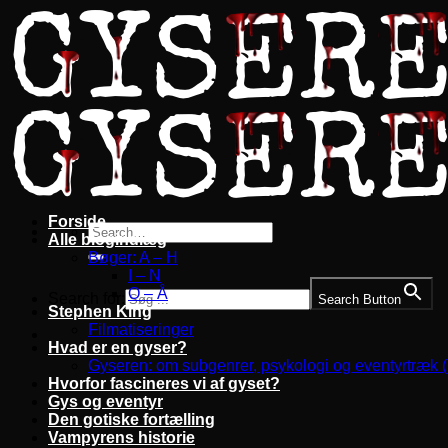
Fortsæt
til
indhold
Forside
Alle blogindlæg
Bøger: A – H
I – N
O – Å
Search for:
Search Button
Stephen King
Filmatiseringer
Hvad er en gyser?
Gyseren: om subgenrer, psykologi og eventyrtræk 
Hvorfor fascineres vi af gyset?
Gys og eventyr
Den gotiske fortælling
Vampyrens historie