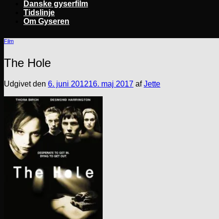
Danske gyserfilm
Tidslinje
Om Gyseren
Film
The Hole
Udgivet den
6. juni 2012
16. maj 2017
af
Jette