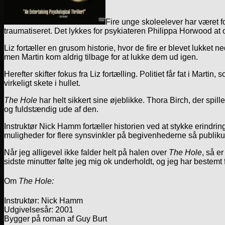
Fire unge skoleelever har været f
traumatiseret. Det lykkes for psykiateren Philippa Horwood at o
Liz fortæller en grusom historie, hvor de fire er blevet lukket
men Martin kom aldrig tilbage for at lukke dem ud igen.
Herefter skifter fokus fra Liz fortælling. Politiet får fat i Marti
virkeligt skete i hullet.
The Hole
har helt sikkert sine øjeblikke. Thora Birch, der spiller
og fuldstændig ude af den.
Instruktør Nick Hamm fortæller historien ved at stykke erindring
muligheder for flere synsvinkler på begivenhederne så publik
Når jeg alligevel ikke falder helt på halen over
The Hole
, så er
sidste minutter følte jeg mig ok underholdt, og jeg har bestemt 
Om
The Hole:
Instruktør: Nick Hamm
Udgivelsesår: 2001
Bygger på roman af Guy Burt