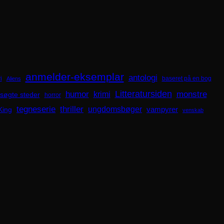
anmelder-eksemplar
antologi
i
baseret på en bog
Aliens
Litteratursiden
humor
krimi
monstre
søgte steder
horror
tegneserie
thriller
ungdomsbøger
King
vampyrer
venskab