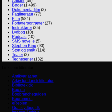
Artikler
(35)
Bøger
(1.499)
Dokumentarfilm
(3)
Faglitteratur
(77)
Film
(584)
Forfatterportrætter
(27)
Instruktører
(35)
Lydbog
(10)
Podcast
(10)
SMS novelle
(5)
Stephen King
(90)
Stort og småt
(114)
Teater
(3)
Tegneserier
(132)
Links om litteratur
Antikvariat.net
Arkiv for dansk litteratur
Bibliotek.dk
Bog.nu
Bogbrancheguiden
Bogrummet
eReolen
Gratislydbog.dk