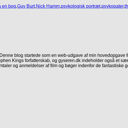
å en bog
,
Guy Burt
,
Nick Hamm
,
psykologisk portræt
,
psykopater
,
th
. Denne blog startede som en web-udgave af min hovedopgave fr
phen Kings forfatterskab, og gyseren.dk indeholder også et særl
mtaler og anmeldelser af film og bøger indenfor de fantastiske 