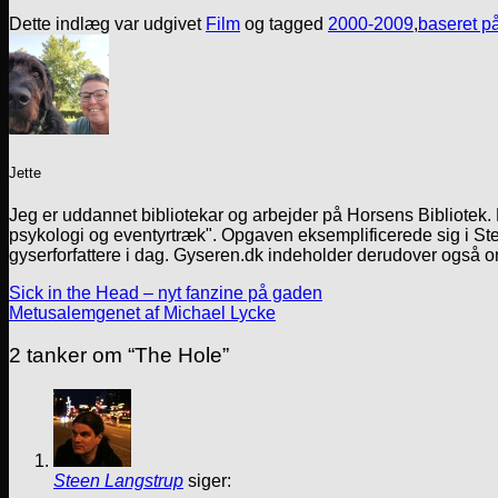
Dette indlæg var udgivet
Film
og tagged
2000-2009
,
baseret p
Jette
Jeg er uddannet bibliotekar og arbejder på Horsens Bibliotek
psykologi og eventyrtræk". Opgaven eksemplificerede sig i Ste
gyserforfattere i dag. Gyseren.dk indeholder derudover også o
Sick in the Head – nyt fanzine på gaden
Metusalemgenet af Michael Lycke
2 tanker om “
The Hole
”
Steen Langstrup
siger: