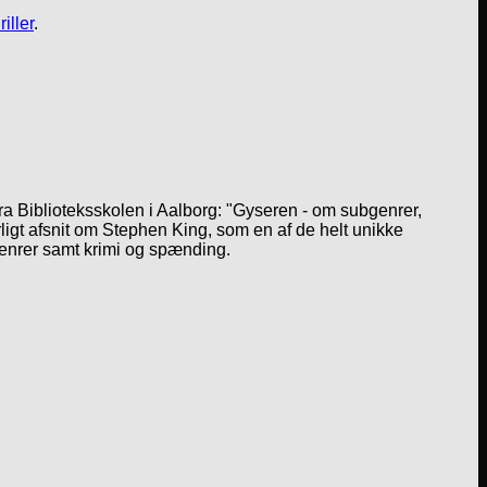
riller
.
a Biblioteksskolen i Aalborg: "Gyseren - om subgenrer,
igt afsnit om Stephen King, som en af de helt unikke
genrer samt krimi og spænding.