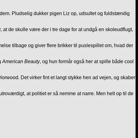
 dem. Pludselig dukker pigen Liz op, udsultet og fuldstændig
.
 at de skulle være der i tre dage for at undgå en skoleudflugt,
mmelse tilbage og giver flere brikker til puslespillet om, hvad der
g
American Beauty
, og hun formår også her at spille både cool
 Horwood. Det virker fint et langt stykke hen ad vejen, og skaber
r utroværdigt, at politiet er så nemme at narre. Men helt op til de