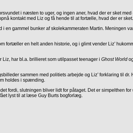
orsvundet i næsten to uger, og ingen aner, hvad der er sket med
pnå kontakt med Liz og få hende til at fortælle, hvad der er sket
 ned i en gammel bunker af skolekammeraten Martin. Meningen var,
n, som fortæller en helt anden historie, og i glimt vender Liz’ huko
 Liz, har bl.a. brillieret som utilpasset teenager i
Ghost World
o
sbilleder sammen med politiets arbejde og Liz’ forklaring til dr.
um holdes i spænding.
 det fordi, slutningen bliver lidt for påtaget. Det er simpelthen fo
fået lyst til at læse Guy Burts bogforlæg.