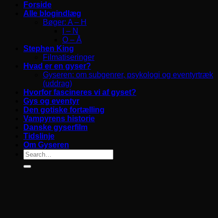
Forside
Alle blogindlæg
Bøger: A – H
I – N
O – Å
Stephen King
Filmatiseringer
Hvad er en gyser?
Gyseren: om subgenrer, psykologi og eventyrtræk
(uddrag)
Hvorfor fascineres vi af gyset?
Gys og eventyr
Den gotiske fortælling
Vampyrens historie
Danske gyserfilm
Tidslinje
Om Gyseren