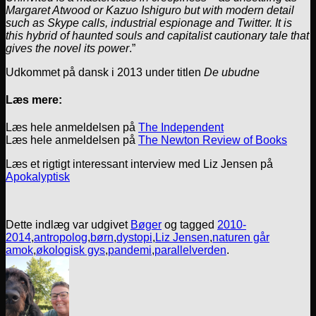
Margaret Atwood or Kazuo Ishiguro but with modern detail
such as Skype calls, industrial espionage and Twitter. It is
this hybrid of haunted souls and capitalist cautionary tale that
gives the novel its power
.”
Udkommet på dansk i 2013 under titlen
De ubudne
Læs mere:
Læs hele anmeldelsen på
The Independent
Læs hele anmeldelsen på
The Newton Review of Books
Læs et rigtigt interessant interview med Liz Jensen på
Apokalyptisk
Dette indlæg var udgivet
Bøger
og tagged
2010-
2014
,
antropolog
,
børn
,
dystopi
,
Liz Jensen
,
naturen går
amok
,
økologisk gys
,
pandemi
,
parallelverden
.