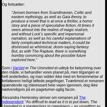
Og fortsætter:
“Jensen borrows from Scandinavian, Celtic and
eastern mythology, as well as Gaia theory, to
produce a novel that is at once a thriller, a horror
story and a piece of speculative fiction. At times it
veers almost into the realms of magic realism,
and without Lock’s specific and impersonal
narration, as well as his careful explanations of
fairly complicated technical matters, it could be
dismissed as whimsical, doom-saying fantasy.
But, as with The Rapture, there is something
horribly convincing about the possible future
explored here.”
Som i
Varslet
er
The Uninvited
et udtryk for bekymring over
den måde, vi behandler vores planet på, men tilgangen er
helt anderledes, og man sidder ikke med en fornemmelse af
forfatterens helligt løftede pegefinger. Tværtimod er romanen
spændende og interessant hele vejen igennem, dog ikke
nødvendigvis på en pageturner-agtig facon.
Alexandra Heminsley skriver om romanen på
The
Independent
:
“As difficult to read as it is to put down, The
Uninvited is a masterclass in creepiness – as unsettling as