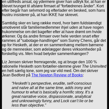
en utilfreds ansat, og ydermere giver han udtryk for, at han er
blevet tvunget til afsløre firmaet af “forfædrenes ånder”. Kort
efter begår han selvmord og efterlader en besked, som hans
hustru insisterer på, at han IKKE har skrevet.
Samtidig sker en lang række mord, hvor børn fuldstændigt
umotiveret slår familiemedlemmer ihjel uden at have nogen
hukommelse om det bagefter efter at have drømt om hvide
ørkener. Og da andre firmaer over hele verden snart efter
rammes af “sabotage-handlinger” som Sunny Chens, går det
op for Hesketh, at der er en sammenhæng mellem børnene
og de mennesker, som ødelægger deres virksomheder på
forskellig vis. Men hvad betyder sammenhængen?
Liz Jensen skriver fremragende, og at bruge den 100 %
rationelle Hesketh som fortæller-stemme giver
The Uninvited
en helt særlig tone, som jeg var vild med. Om det skriver
Jean Bedford på
The Newton Review of Books
:
“Hesketh’s perspective, erudite, self-conscious
and naïve all at the same time, adds irony and
humour to what is basically a horrific story. It’s a
great narrative voice, dispassionate, analytical
and unknowingly funny, and Lock can’t lie or be
less than objective.”