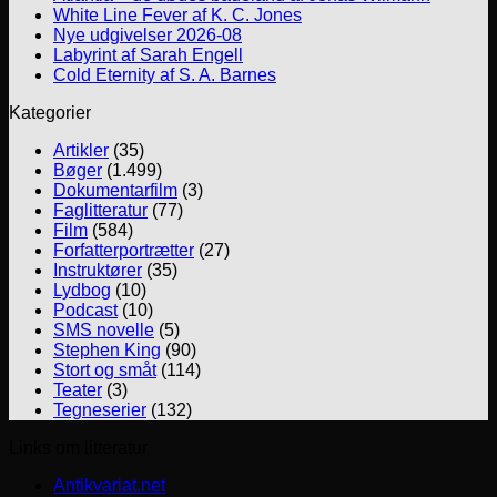
White Line Fever af K. C. Jones
Nye udgivelser 2026-08
Labyrint af Sarah Engell
Cold Eternity af S. A. Barnes
Kategorier
Artikler
(35)
Bøger
(1.499)
Dokumentarfilm
(3)
Faglitteratur
(77)
Film
(584)
Forfatterportrætter
(27)
Instruktører
(35)
Lydbog
(10)
Podcast
(10)
SMS novelle
(5)
Stephen King
(90)
Stort og småt
(114)
Teater
(3)
Tegneserier
(132)
Links om litteratur
Antikvariat.net