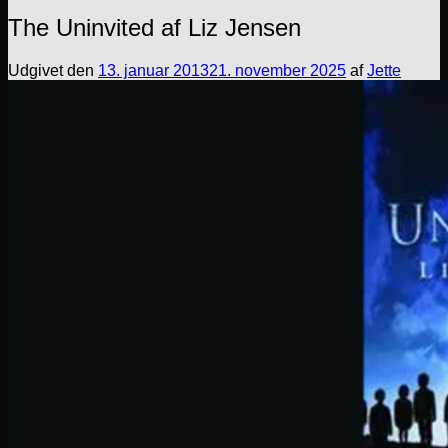
The Uninvited af Liz Jensen
Udgivet den
13. januar 2013
21. november 2025
af
Jette