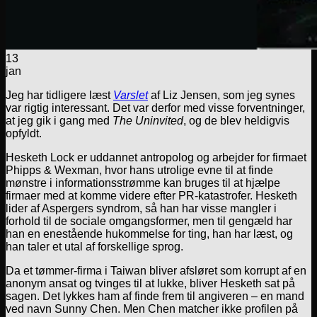
13
jan
Jeg har tidligere læst
Varslet
af Liz Jensen, som jeg synes
var rigtig interessant. Det var derfor med visse forventninger,
at jeg gik i gang med
The Uninvited
, og de blev heldigvis
opfyldt.
Hesketh Lock er uddannet antropolog og arbejder for firmaet
Phipps & Wexman, hvor hans utrolige evne til at finde
mønstre i informationsstrømme kan bruges til at hjælpe
firmaer med at komme videre efter PR-katastrofer. Hesketh
lider af Aspergers syndrom, så han har visse mangler i
forhold til de sociale omgangsformer, men til gengæld har
han en enestående hukommelse for ting, han har læst, og
han taler et utal af forskellige sprog.
Da et tømmer-firma i Taiwan bliver afsløret som korrupt af en
anonym ansat og tvinges til at lukke, bliver Hesketh sat på
sagen. Det lykkes ham af finde frem til angiveren – en mand
ved navn Sunny Chen. Men Chen matcher ikke profilen på