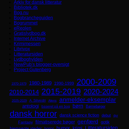
Arkiv for dansk litteratur
Bibliotek.dk
Bog.nu
Bogbrancheguiden
Bogrummet
eReolen
Gratislydbog.dk
Internet Archive
Krimimessen
Librivox
Litteratursiden
Lydboghylden
NewPub's blogger-oversigt
Project Gutenberg
2000-2009
1980-1989
1990-1999
1970-1979
2015-2019
2020-2024
2010-2014
anmelder-eksemplar
A. Silvestri
2025-2029
Aliens
børn
antologi
Børnebøger
baseret på en bog
dansk horror
dansk science fiction
debut
dyr
genfærd
filmatiserede bøger
Fantasy
gotik
Litteratursiden
humor
krimi
hjemsøgte steder
horror