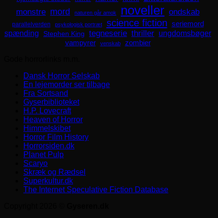
noveller
mord
monstre
ondskab
naturen går amok
science fiction
seriemord
parallelverden
psykologisk portræt
spænding
tegneserie
thriller
ungdomsbøger
Stephen King
zombier
vampyrer
venskab
Gode horrorlinks m.m.
Dansk Horror Selskab
En lejemorder ser tilbage
Fra Sortsand
Gyserbiblioteket
H.P. Lovecraft
Heaven of Horror
Himmelskibet
Horror Film History
Horrorsiden.dk
Planet Pulp
Scaryo
Skræk og Rædsel
Superkultur.dk
The Internet Speculative Fiction Database
Copyright 2026 ©
Gyseren.dk