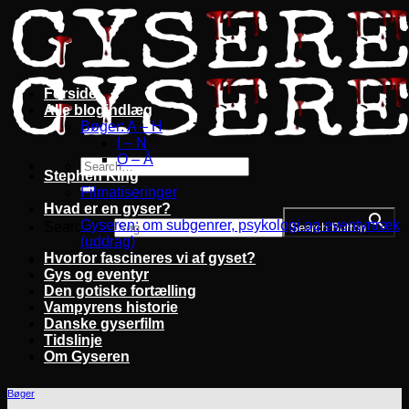
Fortsæt
til
indhold
Forside
Alle blogindlæg
Bøger: A – H
I – N
O – Å
Stephen King
Filmatiseringer
Hvad er en gyser?
Gyseren: om subgenrer, psykologi og eventyrtræk
Search for:
Search Button
(uddrag)
Hvorfor fascineres vi af gyset?
Gys og eventyr
Den gotiske fortælling
Vampyrens historie
Danske gyserfilm
Tidslinje
Om Gyseren
Bøger