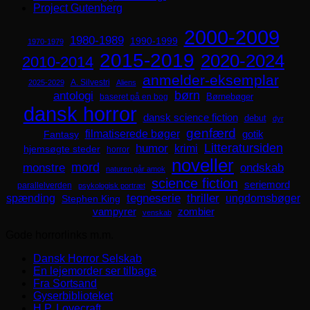
Project Gutenberg
2000-2009
1980-1989
1990-1999
1970-1979
2015-2019
2020-2024
2010-2014
anmelder-eksemplar
A. Silvestri
2025-2029
Aliens
børn
antologi
Børnebøger
baseret på en bog
dansk horror
dansk science fiction
debut
dyr
genfærd
filmatiserede bøger
Fantasy
gotik
Litteratursiden
humor
krimi
hjemsøgte steder
horror
noveller
mord
monstre
ondskab
naturen går amok
science fiction
seriemord
parallelverden
psykologisk portræt
spænding
tegneserie
thriller
ungdomsbøger
Stephen King
zombier
vampyrer
venskab
Gode horrorlinks m.m.
Dansk Horror Selskab
En lejemorder ser tilbage
Fra Sortsand
Gyserbiblioteket
H.P. Lovecraft