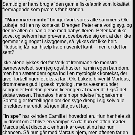
Samtidig er hans brug af den gamle fiskefabrik som lokalitet
fremragende som præmis for historien.
I
”Mare mare minde”
bringer Vork vores alle sammens Ole
Lukøje ind i en ny kontekst. Drengen Peter er alvorlig syg, og
denne aften er han alene med babysitteren. Peter kan ikke
sove, og selvom han prøver at overbevise sig om, at der ikke
gemmer sig noget i skyggerne, så lykkes det ikke helt.
Pludselig får han hjælp fra en uventet kant – men er det for
sent?
Ikke alene lykkes det for Vork at fremmane de monstre i
børneværelset, som jeg også husker fra min egen barndom,
men han sætter dem også ind i en mytologisk kontekst, der
giver fortællingen et ekstra lag. Ole Lukøje bliver til Morfeus,
drømmenes gud i græsk mytologi, mens væsnet under
sengen er Fobetor, personificeringen af mareridt. Også det
sidste væsen, Thanatos, har sin oprindelse fra grækerne.
Samtidig er fortællingen om den syge dreng i sig selv alle
forældres mareridt, så igen tilføjes et lag.
”In spe”
har kvinden Camilla i hovedrollen. Hun har hele sit
liv drømt om at blive en vampyr, så da hun en aften møder
Marcus på et discotek, er hun klar over, at nu har hun
chancen. Så hun går med Marcus hjem, men aftenen får en