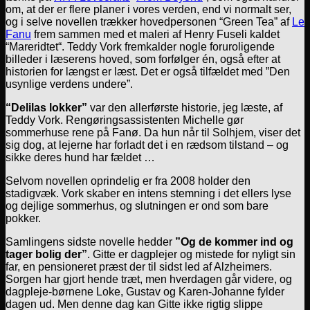
om, at der er flere planer i vores verden, end vi normalt ser,
og i selve novellen trækker hovedpersonen “Green Tea” af
Le
Fanu
frem sammen med et maleri af Henry Fuseli kaldet
“Mareridtet“. Teddy Vork fremkalder nogle foruroligende
billeder i læserens hoved, som forfølger én, også efter at
historien for længst er læst. Det er også tilfældet med ”Den
usynlige verdens undere”.
“Delilas lokker”
var den allerførste historie, jeg læste, af
Teddy Vork. Rengøringsassistenten Michelle gør
sommerhuse rene på Fanø. Da hun når til Solhjem, viser det
sig dog, at lejerne har forladt det i en rædsom tilstand – og
sikke deres hund har fældet …
Selvom novellen oprindelig er fra 2008 holder den
stadigvæk. Vork skaber en intens stemning i det ellers lyse
og dejlige sommerhus, og slutningen er ond som bare
pokker.
Samlingens sidste novelle hedder
”Og de kommer ind og
tager bolig der”
. Gitte er dagplejer og mistede for nyligt sin
far, en pensioneret præst der til sidst led af Alzheimers.
Sorgen har gjort hende træt, men hverdagen går videre, og
dagpleje-børnene Loke, Gustav og Karen-Johanne fylder
dagen ud. Men denne dag kan Gitte ikke rigtig slippe