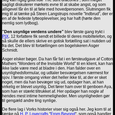
sagligt diskuterer mørkets evne til at skabe angst, og som
alligevel får én til at føle med hovedpersonen. Slutningen fik
mig til at tænke på Steen Langstrups novelle ”Indbrud”, der er
en af de fedeste lytteoplevelser, jeg har haft (hørte den
nemlig som lydbog).
”Den usynlige verdens undere”
blev første gang trykt i
PIX
. 12 forfattere fik sendt et billede til deres mobiltelefon, og
så skulle de ellers skrive en gotisk fortælling sat i nutiden ud
fra det. Det blev til fortællingen om bogelskeren Asger
Schmidt.
Asger elsker bøger. Da han får fat i en førsteudgave af Cotton
Mathers “Wonders of the Invisible World” til en klient, kan han
ikke lade være med at bladre i den. Han falder over en
usynlighedsformular, og udtaler besværgelsen nærmest for
sjov. I første omgang virker det heller ikke til, at der er sket
noget, men da han bevæger sig ud, opdager han, at han
virkelig er blevet usynlig. Det fører ham over til genboen Aya,
som han er stærkt tiltrukket af. Her opdager han nogle af
hendes mest intime hemmeligheder. Men usynligheden gør
til gengæld andre ting synlige.
De flere lag i Vorks historier viser sig også her. Jeg kom til at
tænke på
H. P. Lovecrafts
“
From Beyond
“, som også handler