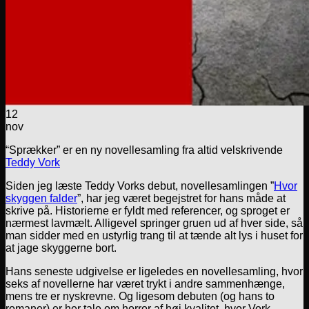
12
nov
“Sprækker” er en ny novellesamling fra altid velskrivende
Teddy Vork
Siden jeg læste Teddy Vorks debut, novellesamlingen ”
Hvor
skyggen falder
”, har jeg været begejstret for hans måde at
skrive på. Historierne er fyldt med referencer, og sproget er
nærmest lavmælt. Alligevel springer gruen ud af hver side, så
man sidder med en ustyrlig trang til at tænde alt lys i huset for
at jage skyggerne bort.
Hans seneste udgivelse er ligeledes en novellesamling, hvor
seks af novellerne har været trykt i andre sammenhænge,
mens tre er nyskrevne. Og ligesom debuten (og hans to
romaner) er her tale om horror af høj kvalitet, hvor Vork