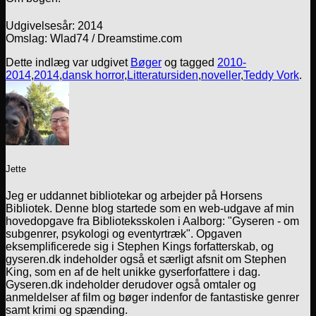
Udgivelsesår: 2014
Omslag: Wlad74 / Dreamstime.com
Dette indlæg var udgivet
Bøger
og tagged
2010-
2014
,
2014
,
dansk horror
,
Litteratursiden
,
noveller
,
Teddy Vork
.
Jette
Jeg er uddannet bibliotekar og arbejder på Horsens
Bibliotek. Denne blog startede som en web-udgave af min
hovedopgave fra Biblioteksskolen i Aalborg: "Gyseren - om
subgenrer, psykologi og eventyrtræk". Opgaven
eksemplificerede sig i Stephen Kings forfatterskab, og
gyseren.dk indeholder også et særligt afsnit om Stephen
King, som en af de helt unikke gyserforfattere i dag.
Gyseren.dk indeholder derudover også omtaler og
anmeldelser af film og bøger indenfor de fantastiske genrer
samt krimi og spænding.