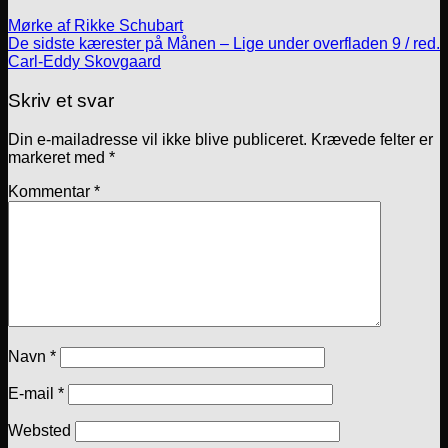
Mørke af Rikke Schubart
De sidste kærester på Månen – Lige under overfladen 9 / red.
Carl-Eddy Skovgaard
Skriv et svar
Din e-mailadresse vil ikke blive publiceret.
Krævede felter er
markeret med
*
Kommentar
*
Navn
*
E-mail
*
Websted