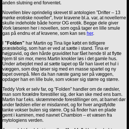
anden slutning end forventet.
Novellen blev oprindelig skrevet til antologien ”Drifter – 13
mørke erotiske noveller”, hvor kravene bl.a. var, at novellerne
skulle indeholde både horror OG erotik. Begge dele giver
Vork læseren her i novellen, som også tager en lille smule
gas på endnu et af kravene, som kan ses
her
.
I
”Folden”
har Martin og Tina lige købt en tidligere
præstebolig, som han er ved at sætte i stand. Tina er
højgravid, og den hårde graviditet har fået hende til at flytte
hjem til sin mor, mens Martin knokler løs i det gamle hus.
Under arbejdet med at sætte tapet op får han lavet et hul i
væggen, som dog løser sig med en masse spartel og ny
tapet ovenpå. Men da han næste gang ser på væggen,
opdager han en lille bule, som vokser sig større og større.
Teddy Vork er selv far, og ”Folden” handler om de rædsler,
man som forældre forestiller sig, der kan ske med ens barn.
Martin har f.eks. skræmmende forestillinger om, at barnet dør
under fødslen eller er misdannet, og for hver angstfyldte
tanke vokser bulen sig større. Og så finder han en plade
gemt i kaminen, med navnet Chambion – et væsen fra
mytologiens verden.