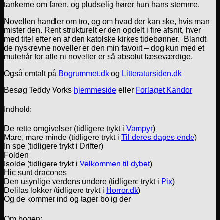
tankerne om faren, og pludselig hører hun hans stemme.
Novellen handler om tro, og om hvad der kan ske, hvis man
mister den. Rent strukturelt er den opdelt i fire afsnit, hver
med titel efter en af den katolske kirkes tidebønner. Blandt
de nyskrevne noveller er den min favorit – dog kun med et
mulehår for alle ni noveller er så absolut læseværdige.
Også omtalt på
Bogrummet.dk
og
Litteratursiden.dk
Besøg Teddy Vorks
hjemmeside
eller
Forlaget Kandor
Indhold:
De rette omgivelser (tidligere trykt i
Vampyr
)
Mare, mare minde (tidligere trykt i
Til deres dages ende
)
In spe (tidligere trykt i Drifter)
Folden
Isolde (tidligere trykt i
Velkommen til dybet
)
Hic sunt dracones
Den usynlige verdens undere (tidligere trykt i
Pix
)
Delilas lokker (tidligere trykt i
Horror.dk
)
Og de kommer ind og tager bolig der
Om bogen: