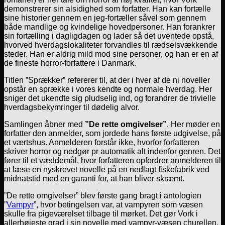
demonstrerer sin alsidighed som forfatter. Han kan fortælle
sine historier gennem en jeg-fortæller såvel som gennem
både mandlige og kvindelige hovedpersoner. Han forankrer
sin fortælling i dagligdagen og lader så det uventede opstå,
hvorved hverdagslokaliteter forvandles til rædselsvækkende
steder. Han er aldrig mild mod sine personer, og han er en af
de fineste horror-forfattere i Danmark.
Titlen ”Sprækker” refererer til, at der i hver af de ni noveller
opstår en sprække i vores kendte og normale hverdag. Her
sniger det ukendte sig pludselig ind, og forandrer de trivielle
hverdagsbekymringer til dødelig alvor.
Samlingen åbner med
”De rette omgivelser”
. Her møder en
forfatter den anmelder, som jordede hans første udgivelse, på
et værtshus. Anmelderen forstår ikke, hvorfor forfatteren
skriver horror og nedgør pr automatik alt indenfor genren. Det
fører til et væddemål, hvor forfatteren opfordrer anmelderen til
at læse en nyskrevet novelle på en nedlagt fiskefabrik ved
midnatstid med en garanti for, at han bliver skræmt.
”De rette omgivelser” blev første gang bragt i antologien
”
Vampyr
”, hvor betingelsen var, at vampyren som væsen
skulle fra pigeværelset tilbage til mørket. Det gør Vork i
allerhøjeste grad i sin novelle med vampyr-væsen churellen.