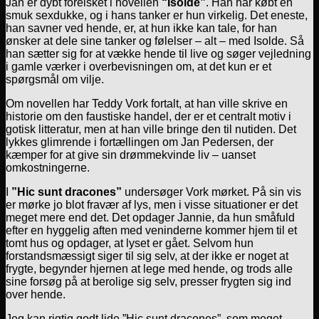
Jan er dybt forelsket i novellen
“Isolde”
. Han har købt en
smuk sexdukke, og i hans tanker er hun virkelig. Det eneste,
han savner ved hende, er, at hun ikke kan tale, for han
ønsker at dele sine tanker og følelser – alt – med Isolde. Så
han sætter sig for at vække hende til live og søger vejledning
i gamle værker i overbevisningen om, at det kun er et
spørgsmål om vilje.
Om novellen har Teddy Vork fortalt, at han ville skrive en
historie om den faustiske handel, der er et centralt motiv i
gotisk litteratur, men at han ville bringe den til nutiden. Det
lykkes glimrende i fortællingen om Jan Pedersen, der
kæmper for at give sin drømmekvinde liv – uanset
omkostningerne.
I
”Hic sunt dracones”
undersøger Vork mørket. På sin vis
er mørke jo blot fravær af lys, men i visse situationer er det
meget mere end det. Det opdager Jannie, da hun småfuld
efter en hyggelig aften med veninderne kommer hjem til et
tomt hus og opdager, at lyset er gået. Selvom hun
forstandsmæssigt siger til sig selv, at der ikke er noget at
frygte, begynder hjernen at lege med hende, og trods alle
sine forsøg på at berolige sig selv, presser frygten sig ind
over hende.
Jeg kan rigtig godt lide ”Hic sunt dracones”, som meget