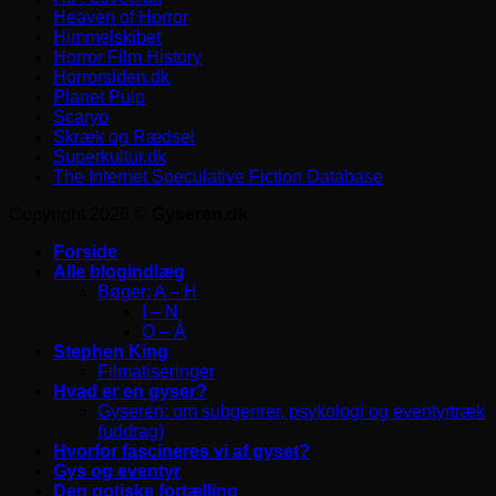
Heaven of Horror
Himmelskibet
Horror Film History
Horrorsiden.dk
Planet Pulp
Scaryo
Skræk og Rædsel
Superkultur.dk
The Internet Speculative Fiction Database
Copyright 2026 ©
Gyseren.dk
Forside
Alle blogindlæg
Bøger: A – H
I – N
O – Å
Stephen King
Filmatiseringer
Hvad er en gyser?
Gyseren: om subgenrer, psykologi og eventyrtræk
(uddrag)
Hvorfor fascineres vi af gyset?
Gys og eventyr
Den gotiske fortælling