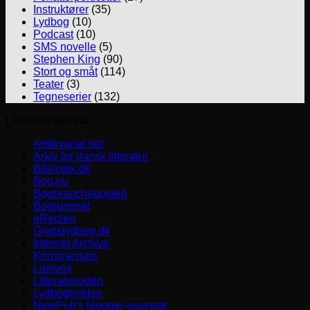
Instruktører
(35)
Lydbog
(10)
Podcast
(10)
SMS novelle
(5)
Stephen King
(90)
Stort og småt
(114)
Teater
(3)
Tegneserier
(132)
Links om litteratur
Antikvariat.net
Arkiv for dansk litteratur
Bibliotek.dk
Bog.nu
Bogbrancheguiden
Bogrummet
eReolen
Gratislydbog.dk
Internet Archive
Krimimessen
Librivox
Litteratursiden
Lydboghylden
NewPub's blogger-oversigt