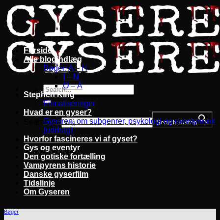
Fortsæt
til
indhold
Forside
Alle blogindlæg
Bøger: A – H
I – N
O – Å
Stephen King
Filmatiseringer
Hvad er en gyser?
Gyseren: om subgenrer, psykologi og eventyrtræk
Search for:
Search Button
(uddrag)
Hvorfor fascineres vi af gyset?
Gys og eventyr
Den gotiske fortælling
Vampyrens historie
Danske gyserfilm
Tidslinje
Om Gyseren
Bøger