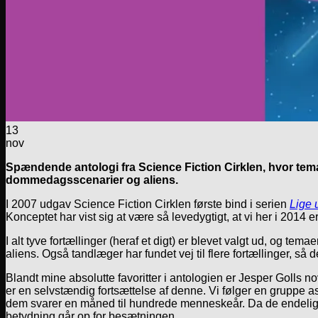
13
nov
Spændende antologi fra Science Fiction Cirklen, hvor temaer
dommedagsscenarier og aliens.
I 2007 udgav Science Fiction Cirklen første bind i serien
Lige 
Konceptet har vist sig at være så levedygtigt, at vi her i 2014 e
I alt tyve fortællinger (heraf et digt) er blevet valgt ud, og te
aliens. Også tandlæger har fundet vej til flere fortællinger, så 
Blandt mine absolutte favoritter i antologien er Jesper Golls no
er en selvstændig fortsættelse af denne. Vi følger en gruppe astr
dem svarer en måned til hundrede menneskeår. Da de endelig 
betydning går op for besætningen.