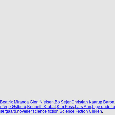
Beatrix Miranda Ginn Nielsen
,
Bo Sejer
,
Christian Kaarup Baron
 Terje Østberg
,
Kenneth Krabat
,
Kim Foss
,
Lars Ahn
,
Lige under o
Kjærgaard
,
noveller
,
science fiction
,
Science Fiction Cirklen
.