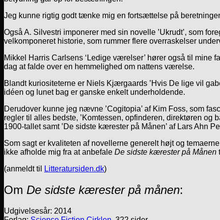
Jeg kunne rigtig godt tænke mig en fortsættelse på beretninge
Også A. Silvestri imponerer med sin novelle ’Ukrudt’, som for
velkomponeret historie, som rummer flere overraskelser under
Mikkel Harris Carlsens ‘Ledige værelser’ hører også til mine fa
dag at falde over en hemmelighed om nattens værelse.
Blandt kuriositeterne er Niels Kjærgaards ’Hvis De lige vil gab
idéen og lunet bag er ganske enkelt underholdende.
Derudover kunne jeg nævne ’Cogitopia’ af Kim Foss, som fasci
regler til alles bedste, ’Komtessen, opfinderen, direktøren o
1900-tallet samt ’De sidste kærester på Månen’ af Lars Ahn Ped
Som sagt er kvaliteten af novellerne generelt højt og temaerne 
ikke afholde mig fra at anbefale
De sidste kærester på Månen
t
(anmeldt til
Litteratursiden.dk
)
Om
De sidste kærester på månen
:
Udgivelsesår: 2014
Forlag:
Science Fiction Cirklen
, 322 sider