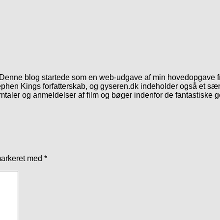
. Denne blog startede som en web-udgave af min hovedopgave fr
phen Kings forfatterskab, og gyseren.dk indeholder også et særl
mtaler og anmeldelser af film og bøger indenfor de fantastiske 
markeret med
*