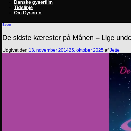
Danske gyserfilm
Tidslinje
Om Gyseren
Bøger
De sidste kærester på Månen – Lige unde
Udgivet den
13. november 2014
25. oktober 2025
af
Jette