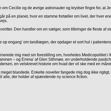
n om Cecilie og de øvrige astronauter og krydser fingre for, at
egår på en planet, hvor en stamme fortæller om livet, der hver 
vejs.
voritter. Den handler om en sælger, som tilbringer de fleste af s
e op engang’ om tandlægen, der opdager et sort hul i patientens 
nerede mig med sin forestilling om, hvorledes Medicopolitiet i
g baronen – og Emma’ af Glen Stihmøe, en underholdende pastiche
ersen, en velskrevet historie om hvad der vil ske med en måneko
meget blandede. Enkelte noveller fangede mig dog ikke rigtigt, ho
il alle, der holder af spændende ny science fiction.