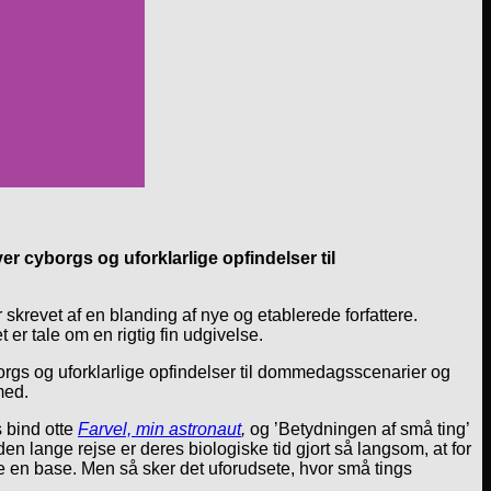
er cyborgs og uforklarlige opfindelser til
krevet af en blanding af nye og etablerede forfattere.
 er tale om en rigtig fin udgivelse.
 cyborgs og uforklarlige opfindelser til dommedagsscenarier og
med.
s bind otte
Farvel, min astronaut
,
og ’Betydningen af små ting’
den lange rejse er deres biologiske tid gjort så langsom, at for
 en base. Men så sker det uforudsete, hvor små tings