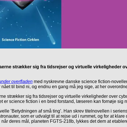
ne strækker sig fra tidsrejser og virtuelle virkeligheder ov
under overfladen
med nyskrevne danske science fiction-noveller s
r nået til bind ni, og endnu en gang må jeg sige, at her overordnet
maerne strækker sig fra tidsrejser og virtuelle virkeligheder over
det er science fiction i en bred forstand, læseren kan fornøje sig 
velle ’Betydningen af små ting’. Han skrev titelnovellen i serien
onauter, som er udvalgt til at rejse ud i rummet, og for at klare 
når deres mål, planeten FGTS-218b, lykkes det dem at etablere