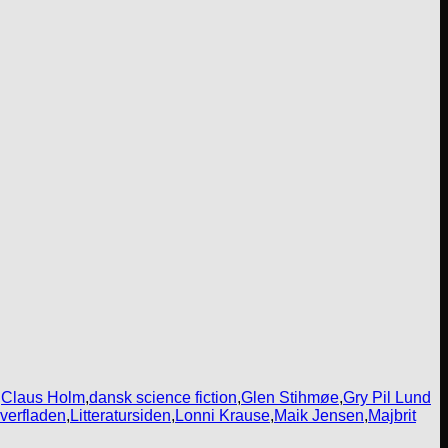
,
Claus Holm
,
dansk science fiction
,
Glen Stihmøe
,
Gry Pil Lund
verfladen
,
Litteratursiden
,
Lonni Krause
,
Maik Jensen
,
Majbrit