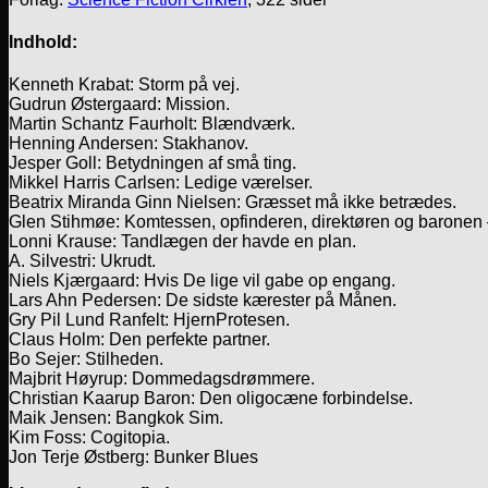
Indhold:
Kenneth Krabat: Storm på vej.
Gudrun Østergaard: Mission.
Martin Schantz Faurholt: Blændværk.
Henning Andersen: Stakhanov.
Jesper Goll: Betydningen af små ting.
Mikkel Harris Carlsen: Ledige værelser.
Beatrix Miranda Ginn Nielsen: Græsset må ikke betrædes.
Glen Stihmøe: Komtessen, opfinderen, direktøren og barone
Lonni Krause: Tandlægen der havde en plan.
A. Silvestri: Ukrudt.
Niels Kjærgaard: Hvis De lige vil gabe op engang.
Lars Ahn Pedersen: De sidste kærester på Månen.
Gry Pil Lund Ranfelt: HjernProtesen.
Claus Holm: Den perfekte partner.
Bo Sejer: Stilheden.
Majbrit Høyrup: Dommedagsdrømmere.
Christian Kaarup Baron: Den oligocæne forbindelse.
Maik Jensen: Bangkok Sim.
Kim Foss: Cogitopia.
Jon Terje Østberg: Bunker Blues