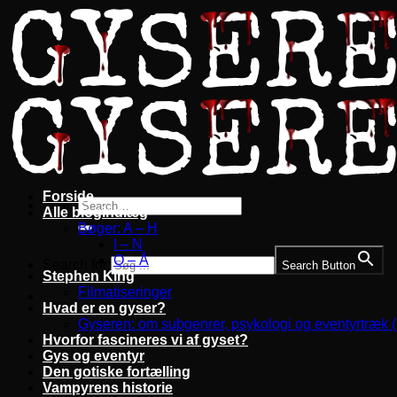
Fortsæt
til
indhold
Forside
Alle blogindlæg
Bøger: A – H
I – N
O – Å
Search for:
Search Button
Stephen King
Filmatiseringer
Hvad er en gyser?
Gyseren: om subgenrer, psykologi og eventyrtræk 
Hvorfor fascineres vi af gyset?
Gys og eventyr
Den gotiske fortælling
Vampyrens historie