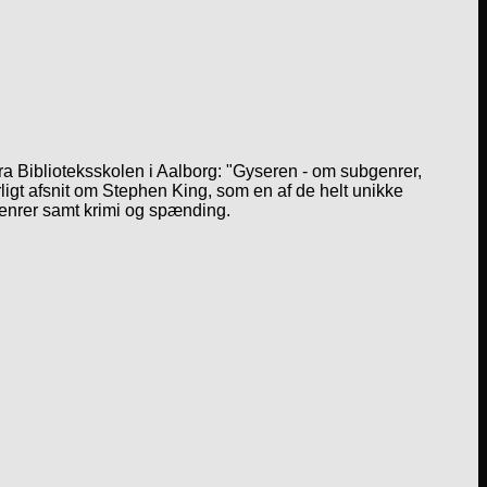
a Biblioteksskolen i Aalborg: "Gyseren - om subgenrer,
igt afsnit om Stephen King, som en af de helt unikke
genrer samt krimi og spænding.