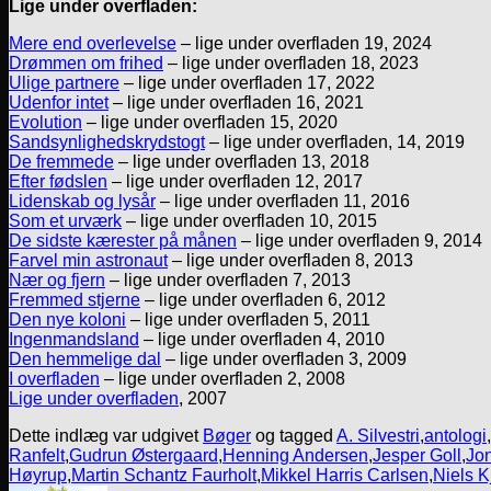
Lige under overfladen:
Mere end overlevelse
– lige under overfladen 19, 2024
Drømmen om frihed
– lige under overfladen 18, 2023
Ulige partnere
– lige under overfladen 17, 2022
Udenfor intet
– lige under overfladen 16, 2021
Evolution
– lige under overfladen 15, 2020
Sandsynlighedskrydstogt
– lige under overfladen, 14, 2019
De fremmede
– lige under overfladen 13, 2018
Efter fødslen
– lige under overfladen 12, 2017
Lidenskab og lysår
– lige under overfladen 11, 2016
Som et urværk
– lige under overfladen 10, 2015
De sidste kærester på månen
– lige under overfladen 9, 2014
Farvel min astronaut
– lige under overfladen 8, 2013
Nær og fjern
– lige under overfladen 7, 2013
Fremmed stjerne
– lige under overfladen 6, 2012
Den nye koloni
– lige under overfladen 5, 2011
Ingenmandsland
– lige under overfladen 4, 2010
Den hemmelige dal
– lige under overfladen 3, 2009
I overfladen
– lige under overfladen 2, 2008
Lige under overfladen
, 2007
Dette indlæg var udgivet
Bøger
og tagged
A. Silvestri
,
antologi
,
Ranfelt
,
Gudrun Østergaard
,
Henning Andersen
,
Jesper Goll
,
Jon
Høyrup
,
Martin Schantz Faurholt
,
Mikkel Harris Carlsen
,
Niels 