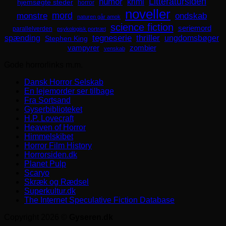
Litteratursiden
humor
krimi
hjemsøgte steder
horror
noveller
mord
monstre
ondskab
naturen går amok
science fiction
seriemord
parallelverden
psykologisk portræt
spænding
tegneserie
thriller
ungdomsbøger
Stephen King
zombier
vampyrer
venskab
Gode horrorlinks m.m.
Dansk Horror Selskab
En lejemorder ser tilbage
Fra Sortsand
Gyserbiblioteket
H.P. Lovecraft
Heaven of Horror
Himmelskibet
Horror Film History
Horrorsiden.dk
Planet Pulp
Scaryo
Skræk og Rædsel
Superkultur.dk
The Internet Speculative Fiction Database
Copyright 2026 ©
Gyseren.dk