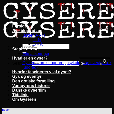
Fortsæt
til
indhold
Forside
Alle blogindlæg
Bøger: A – H
I – N
O – Å
Stephen King
Filmatiseringer
Hvad er en gyser?
Gyseren: om subgenrer, psykologi og eventyrtræk
Search for:
Search Button
(uddrag)
Hvorfor fascineres vi af gyset?
Gys og eventyr
Den gotiske fortælling
Vampyrens historie
Danske gyserfilm
Tidslinje
Om Gyseren
Bøger