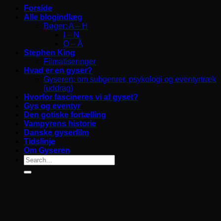
Forside
Alle blogindlæg
Bøger: A – H
I – N
O – Å
Stephen King
Filmatiseringer
Hvad er en gyser?
Gyseren: om subgenrer, psykologi og eventyrtræk
(uddrag)
Hvorfor fascineres vi af gyset?
Gys og eventyr
Den gotiske fortælling
Vampyrens historie
Danske gyserfilm
Tidslinje
Om Gyseren