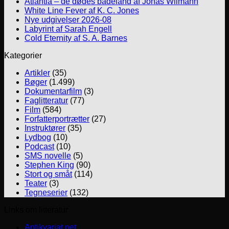
Atlantia – de dødes badeland af Jonas Wilmann
White Line Fever af K. C. Jones
Nye udgivelser 2026-08
Labyrint af Sarah Engell
Cold Eternity af S. A. Barnes
Kategorier
Artikler
(35)
Bøger
(1.499)
Dokumentarfilm
(3)
Faglitteratur
(77)
Film
(584)
Forfatterportrætter
(27)
Instruktører
(35)
Lydbog
(10)
Podcast
(10)
SMS novelle
(5)
Stephen King
(90)
Stort og småt
(114)
Teater
(3)
Tegneserier
(132)
Links om litteratur
Antikvariat.net