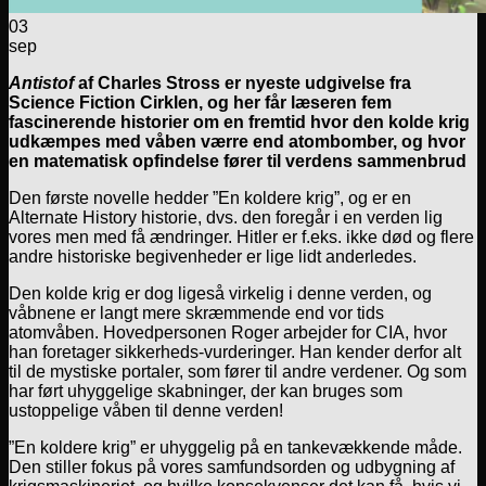
03
sep
Antistof
af Charles Stross er nyeste udgivelse fra
Science Fiction Cirklen, og her får læseren fem
fascinerende historier om en fremtid hvor den kolde krig
udkæmpes med våben værre end atombomber, og hvor
en matematisk opfindelse fører til verdens sammenbrud
Den første novelle hedder ”En koldere krig”, og er en
Alternate History historie, dvs. den foregår i en verden lig
vores men med få ændringer. Hitler er f.eks. ikke død og flere
andre historiske begivenheder er lige lidt anderledes.
Den kolde krig er dog ligeså virkelig i denne verden, og
våbnene er langt mere skræmmende end vor tids
atomvåben. Hovedpersonen Roger arbejder for CIA, hvor
han foretager sikkerheds-vurderinger. Han kender derfor alt
til de mystiske portaler, som fører til andre verdener. Og som
har ført uhyggelige skabninger, der kan bruges som
ustoppelige våben til denne verden!
”En koldere krig” er uhyggelig på en tankevækkende måde.
Den stiller fokus på vores samfundsorden og udbygning af