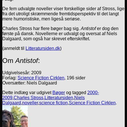
De fem udvalgte noveller viser forskellige sider af Stross, lige
fra det utroligt skræmmende fremtidsperspektiv til det langt
mere humoristiske, men ligeså seriøse.
Charles Stross har flere bøger bag sig.
Antistof
er dog den
første på dansk. Novellerne er udvalgt og oversat af Niels
Dalgaard, som også har skrevet efterskriftet.
(anmeldt til
Litteratursiden.dk
)
Om
Antistof
:
Udgivelsesår: 2009
Forlag:
Science Fiction Cirklen
, 196 sider
Oversætter: Niels Dalgaard
Dette indlæg var udgivet
Bøger
og tagged
2000-
2009
,
Charles Stross
,
Litteratursiden
,
Niels
Dalgaard
,
noveller
,
science fiction
,
Science Fiction Cirklen
.