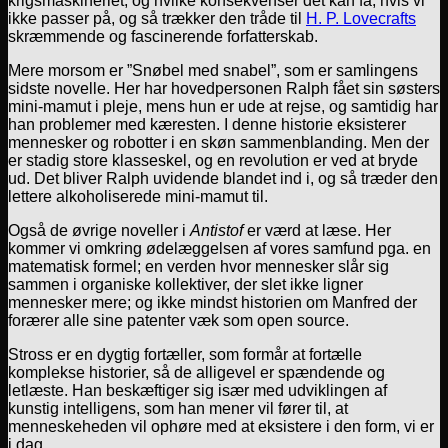
krigsmaskineriet, og hvilke konsekvenser det kan få, hvis vi
ikke passer på, og så trækker den tråde til
H. P. Lovecrafts
skræmmende og fascinerende forfatterskab.
Mere morsom er ”Snøbel med snabel”, som er samlingens
sidste novelle. Her har hovedpersonen Ralph fået sin søsters
mini-mamut i pleje, mens hun er ude at rejse, og samtidig har
han problemer med kæresten. I denne historie eksisterer
mennesker og robotter i en skøn sammenblanding. Men der
er stadig store klasseskel, og en revolution er ved at bryde
ud. Det bliver Ralph uvidende blandet ind i, og så træder den
lettere alkoholiserede mini-mamut til.
Også de øvrige noveller i
Antistof
er værd at læse. Her
kommer vi omkring ødelæggelsen af vores samfund pga. en
matematisk formel; en verden hvor mennesker slår sig
sammen i organiske kollektiver, der slet ikke ligner
mennesker mere; og ikke mindst historien om Manfred der
forærer alle sine patenter væk som open source.
Stross er en dygtig fortæller, som formår at fortælle
komplekse historier, så de alligevel er spændende og
letlæste. Han beskæftiger sig især med udviklingen af
kunstig intelligens, som han mener vil fører til, at
menneskeheden vil ophøre med at eksistere i den form, vi er
i dag.