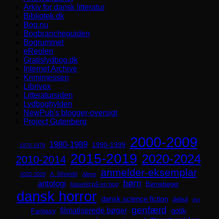
Arkiv for dansk litteratur
Bibliotek.dk
Bog.nu
Bogbrancheguiden
Bogrummet
eReolen
Gratislydbog.dk
Internet Archive
Krimimessen
Librivox
Litteratursiden
Lydboghylden
NewPub's blogger-oversigt
Project Gutenberg
2000-2009
1980-1989
1990-1999
1970-1979
2015-2019
2020-2024
2010-2014
anmelder-eksemplar
A. Silvestri
2025-2029
Aliens
børn
antologi
Børnebøger
baseret på en bog
dansk horror
dansk science fiction
debut
dyr
genfærd
filmatiserede bøger
Fantasy
gotik