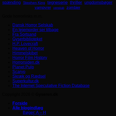
spænding
tegneserie
thriller
ungdomsbøger
Stephen King
zombier
vampyrer
venskab
Gode horrorlinks m.m.
Dansk Horror Selskab
En lejemorder ser tilbage
Fra Sortsand
Gyserbiblioteket
H.P. Lovecraft
Heaven of Horror
Himmelskibet
Horror Film History
Horrorsiden.dk
Planet Pulp
Scaryo
Skræk og Rædsel
Superkultur.dk
The Internet Speculative Fiction Database
Copyright 2026 ©
Gyseren.dk
Forside
Alle blogindlæg
Bøger: A – H