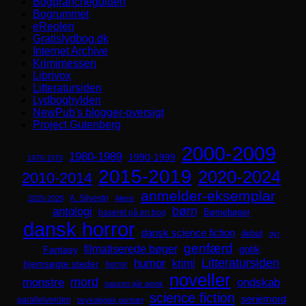
Bogbrancheguiden
Bogrummet
eReolen
Gratislydbog.dk
Internet Archive
Krimimessen
Librivox
Litteratursiden
Lydboghylden
NewPub's blogger-oversigt
Project Gutenberg
2000-2009
1980-1989
1990-1999
1970-1979
2015-2019
2020-2024
2010-2014
anmelder-eksemplar
A. Silvestri
2025-2029
Aliens
børn
antologi
Børnebøger
baseret på en bog
dansk horror
dansk science fiction
debut
dyr
genfærd
filmatiserede bøger
Fantasy
gotik
Litteratursiden
humor
krimi
hjemsøgte steder
horror
noveller
mord
monstre
ondskab
naturen går amok
science fiction
seriemord
parallelverden
psykologisk portræt