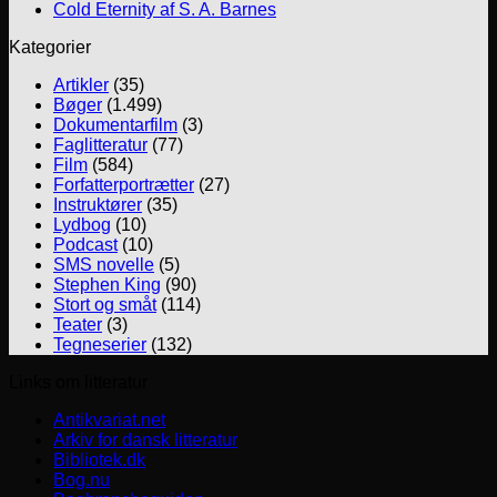
Cold Eternity af S. A. Barnes
Kategorier
Artikler
(35)
Bøger
(1.499)
Dokumentarfilm
(3)
Faglitteratur
(77)
Film
(584)
Forfatterportrætter
(27)
Instruktører
(35)
Lydbog
(10)
Podcast
(10)
SMS novelle
(5)
Stephen King
(90)
Stort og småt
(114)
Teater
(3)
Tegneserier
(132)
Links om litteratur
Antikvariat.net
Arkiv for dansk litteratur
Bibliotek.dk
Bog.nu