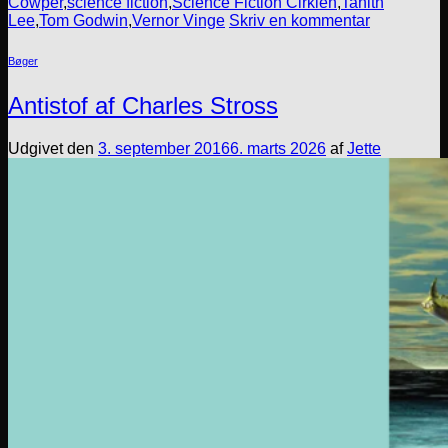
Cowper
,
science fiction
,
Science Fiction Cirklen
,
Tanith
Lee
,
Tom Godwin
,
Vernor Vinge
Skriv en kommentar
Bøger
Antistof af Charles Stross
Udgivet den
3. september 2016
6. marts 2026
af
Jette