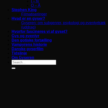
I – N
O – Å
Stephen King
Filmatiseringer
Hvad er en gyser?
Gyseren: om subgenrer, psykologi og eventyrtræk
(uddrag)
Hvorfor fascineres vi af gyset?
Gys og eventyr
Den gotiske fortælling
Vampyrens historie
Danske gyserfilm
Tidslinje
Om Gyseren