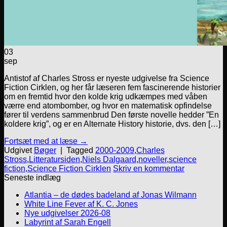
03
sep
Antistof af Charles Stross er nyeste udgivelse fra Science
Fiction Cirklen, og her får læseren fem fascinerende historier
om en fremtid hvor den kolde krig udkæmpes med våben
værre end atombomber, og hvor en matematisk opfindelse
fører til verdens sammenbrud Den første novelle hedder ”En
koldere krig”, og er en Alternate History historie, dvs. den […]
Fortsæt med at læse
→
Udgivet
Bøger
|
Tagged
2000-2009
,
Charles
Stross
,
Litteratursiden
,
Niels Dalgaard
,
noveller
,
science
fiction
,
Science Fiction Cirklen
Skriv en kommentar
Seneste indlæg
Atlantia – de dødes badeland af Jonas Wilmann
White Line Fever af K. C. Jones
Nye udgivelser 2026-08
Labyrint af Sarah Engell