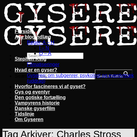
Fortsæt
til
indhold
Forside
Alle blogindlæg
Bøger: A – H
I – N
O – Å
Stephen King
Filmatiseringer
Hvad er en gyser?
Gyseren: om subgenrer, psykologi og eventyrtræk
Search for:
Search Button
(uddrag)
Hvorfor fascineres vi af gyset?
Gys og eventyr
Den gotiske fortælling
Vampyrens historie
Danske gyserfilm
Tidslinje
Om Gyseren
Tag Arkiver:
Charles Stross