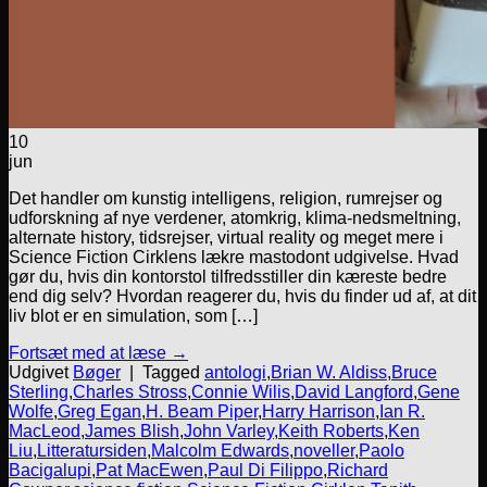
10
jun
Det handler om kunstig intelligens, religion, rumrejser og
udforskning af nye verdener, atomkrig, klima-nedsmeltning,
alternate history, tidsrejser, virtual reality og meget mere i
Science Fiction Cirklens lækre mastodont udgivelse. Hvad
gør du, hvis din kontorstol tilfredsstiller din kæreste bedre
end dig selv? Hvordan reagerer du, hvis du finder ud af, at dit
liv blot er en simulation, som […]
Fortsæt med at læse
→
Udgivet
Bøger
|
Tagged
antologi
,
Brian W. Aldiss
,
Bruce
Sterling
,
Charles Stross
,
Connie Wilis
,
David Langford
,
Gene
Wolfe
,
Greg Egan
,
H. Beam Piper
,
Harry Harrison
,
Ian R.
MacLeod
,
James Blish
,
John Varley
,
Keith Roberts
,
Ken
Liu
,
Litteratursiden
,
Malcolm Edwards
,
noveller
,
Paolo
Bacigalupi
,
Pat MacEwen
,
Paul Di Filippo
,
Richard