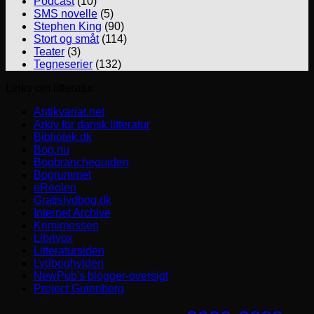
Podcast
(10)
SMS novelle
(5)
Stephen King
(90)
Stort og småt
(114)
Teater
(3)
Tegneserier
(132)
Links om litteratur
Antikvariat.net
Arkiv for dansk litteratur
Bibliotek.dk
Bog.nu
Bogbrancheguiden
Bogrummet
eReolen
Gratislydbog.dk
Internet Archive
Krimimessen
Librivox
Litteratursiden
Lydboghylden
NewPub's blogger-oversigt
Project Gutenberg