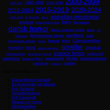
2000-2009
1980-1989
1990-1999
1970-1979
2015-2019
2020-2024
2010-2014
anmelder-eksemplar
A. Silvestri
2025-2029
Aliens
børn
antologi
Børnebøger
baseret på en bog
dansk horror
dansk science fiction
debut
dyr
genfærd
filmatiserede bøger
Fantasy
gotik
Litteratursiden
humor
krimi
hjemsøgte steder
horror
noveller
mord
monstre
ondskab
naturen går amok
science fiction
seriemord
parallelverden
psykologisk portræt
spænding
tegneserie
thriller
ungdomsbøger
Stephen King
zombier
vampyrer
venskab
Gode horrorlinks m.m.
Dansk Horror Selskab
En lejemorder ser tilbage
Fra Sortsand
Gyserbiblioteket
H.P. Lovecraft
Heaven of Horror
Himmelskibet