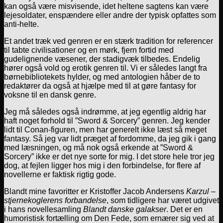
kan også være misvisende, idet heltene sagtens kan være
lejesoldater, enspændere eller andre der typisk opfattes som
anti-helte.
Et andet træk ved genren er en stærk tradition for referencer
til tabte civilisationer og en mørk, fjern fortid med
gudelignende væsener, der stadigvæk tilbedes. Endelig
hører også vold og erotik genren til. Vi er således langt fra
børnebibliotekets hylder, og med antologien håber de to
redaktører da også at hjælpe med til at gøre fantasy for
voksne til en dansk genre.
Jeg må således også indrømme, at jeg egentlig aldrig har
haft noget forhold til ”Sword & Sorcery” genren. Jeg kender
lidt til Conan-figuren, men har generelt ikke læst så meget
fantasy. Så jeg var lidt præget af fordomme, da jeg gik i gang
med læsningen, og må nok også erkende at ”Sword &
Sorcery” ikke er det nye sorte for mig. I det store hele tror jeg
dog, at fejlen ligger hos mig i den forbindelse, for flere af
novellerne er faktisk rigtig gode.
Blandt mine favoritter er Kristoffer Jacob Andersens
Karzul –
stjernekoglerens forbandelse
, som tidligere har været udgivet
i hans novellesamling
Blandt danske galakser
. Det er en
humoristisk fortælling om Den Fede, som ernærer sig ved at