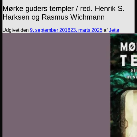
Mørke guders templer / red. Henrik S.
Harksen og Rasmus Wichmann
Udgivet den
9. september 2016
23. marts 2025
af
Jette