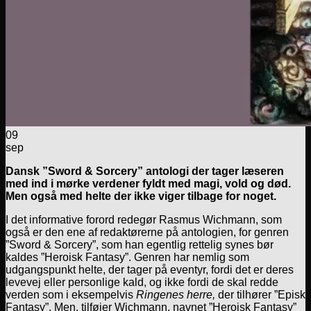
09
sep
Dansk ”Sword & Sorcery” antologi der tager læseren
med ind i mørke verdener fyldt med magi, vold og død.
Men også med helte der ikke viger tilbage for noget.
I det informative forord redegør Rasmus Wichmann, som
også er den ene af redaktørerne på antologien, for genren
”Sword & Sorcery”, som han egentlig rettelig synes bør
kaldes ”Heroisk Fantasy”. Genren har nemlig som
udgangspunkt helte, der tager på eventyr, fordi det er deres
levevej eller personlige kald, og ikke fordi de skal redde
verden som i eksempelvis
Ringenes herre,
der tilhører ”Episk
Fantasy”. Men, tilføjer Wichmann, navnet ”Heroisk Fantasy”