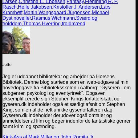
Larsen
,
Christina E. Ebbesen
,
Fantasy
,
Flemming R. P.
Rasch
,
Helle Jakobsen
,
Kristoffer J. Andersen
,
Lars
Kramhøft
,
Martin Wangsgaard Jürgensen
,
Michael
Dyst
,
noveller
,
Rasmus Wichmann
,
Sværd og
trolddom
,
Thomas Hverring
,
troldmænd
.
Jette
Jeg er uddannet bibliotekar og arbejder på Horsens
Bibliotek. Denne blog startede som en web-udgave af min
hovedopgave fra Biblioteksskolen i Aalborg: "Gyseren - om
subgenrer, psykologi og eventyrtræk". Opgaven
eksemplificerede sig i Stephen Kings forfatterskab, og
gyseren.dk indeholder også et særligt afsnit om Stephen
King, som en af de helt unikke gyserforfattere i dag.
Gyseren.dk indeholder derudover også omtaler og
anmeldelser af film og bøger indenfor de fantastiske genrer
samt krimi og spænding.
Kick-Ass af Mark Millar og John Romita Jr.