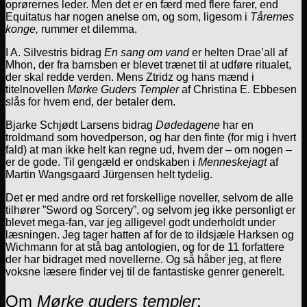
oprørernes leder. Men det er en færd med flere farer, end
Equitatus har nogen anelse om, og som, ligesom i
Tårernes
konge,
rummer et dilemma.
I A. Silvestris bidrag
En sang om vand
er helten Drae’all af
Mhon, der fra barnsben er blevet trænet til at udføre ritualet,
der skal redde verden. Mens Ztridz og hans mænd i
titelnovellen
Mørke Guders Templer
af Christina E. Ebbesen
slås for hvem end, der betaler dem.
Bjarke Schjødt Larsens bidrag
Dødedagene
har en
troldmand som hovedperson, og har den finte (for mig i hvert
fald) at man ikke helt kan regne ud, hvem der – om nogen –
er de gode. Til gengæld er ondskaben i
Menneskejagt
af
Martin Wangsgaard Jürgensen helt tydelig.
Det er med andre ord ret forskellige noveller, selvom de alle
tilhører ”Sword og Sorcery”, og selvom jeg ikke personligt er
blevet mega-fan, var jeg alligevel godt underholdt under
læsningen. Jeg tager hatten af for de to ildsjæle Harksen og
Wichmann for at stå bag antologien, og for de 11 forfattere
der har bidraget med novellerne. Og så håber jeg, at flere
voksne læsere finder vej til de fantastiske genrer generelt.
Om
Mørke guders templer
: