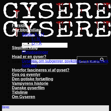
Fortsæt
til
indhold
Forside
Alle blogindlæg
Bøger: A – H
I – N
O – Å
Stephen King
Filmatiseringer
Hvad er en gyser?
Gyseren: om subgenrer, psykologi og eventyrtræk
Search for:
Search Button
(uddrag)
Hvorfor fascineres vi af gyset?
Gys og eventyr
Den gotiske fortælling
Vampyrens historie
Danske gyserfilm
Tidslinje
Om Gyseren
Bøger