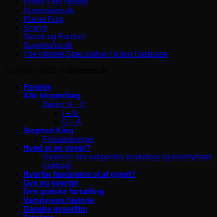
Horror Film History
Horrorsiden.dk
Planet Pulp
Scaryo
Skræk og Rædsel
Superkultur.dk
The Internet Speculative Fiction Database
Copyright 2026 ©
Gyseren.dk
Forside
Alle blogindlæg
Bøger: A – H
I – N
O – Å
Stephen King
Filmatiseringer
Hvad er en gyser?
Gyseren: om subgenrer, psykologi og eventyrtræk
(uddrag)
Hvorfor fascineres vi af gyset?
Gys og eventyr
Den gotiske fortælling
Vampyrens historie
Danske gyserfilm