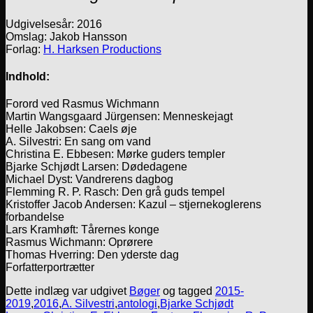
Udgivelsesår: 2016
Omslag: Jakob Hansson
Forlag:
H. Harksen Productions
Indhold:
Forord ved Rasmus Wichmann
Martin Wangsgaard Jürgensen: Menneskejagt
Helle Jakobsen: Caels øje
A. Silvestri: En sang om vand
Christina E. Ebbesen: Mørke guders templer
Bjarke Schjødt Larsen: Dødedagene
Michael Dyst: Vandrerens dagbog
Flemming R. P. Rasch: Den grå guds tempel
Kristoffer Jacob Andersen: Kazul – stjernekoglerens
forbandelse
Lars Kramhøft: Tårernes konge
Rasmus Wichmann: Oprørere
Thomas Hverring: Den yderste dag
Forfatterportrætter
Dette indlæg var udgivet
Bøger
og tagged
2015-
2019
,
2016
,
A. Silvestri
,
antologi
,
Bjarke Schjødt