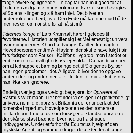
fange røvere og lignende. En dag får han mulighed for at
finde den ældgamle, onde troldmand Karzul, som bevogtes
af Solens Klinger, og slå ham ihjel. Det bliver en
underholdende færd, hvor Den Fede må kæmpe mod både
mennesker og monstre for at nå sit mål.
Tårernes konge
af Lars Kramhøft hører ligeledes til
favoritterne. Historien udspiller sig i et Mellemøstligt univers,
hvor mongolernes Khan har tvunget Kaliffen fra magten.
Hovedpersonen er Jim Al-Haytam, der skulle have fulgt i sin
fars fodspor som Fariser i Kaliffens livgarde, men i stedet er
endt som en samvittighedsløs lejesoldat. Da han bliver bedt
om at kidnappe et barn og bringe det til Skrigenes By, ser
han ingen problemer i det. Alligevel bliver denne opgave
anderledes, og ender med at stille Jim i et moralsk dilemma
han ikke kan ignorere.
Endeligt var jeg også vældigt begejstret for
Oprørere
af
Rasmus Wichmann. Her befinder vi os igen i et genkendeligt
univers, nemlig et oprørsk Britannia der er underlagt det
romerske imperium. Hovedpersonen er den romerske
militærtribun Equitatus, som forsøger at standse oprørerne,
der skånselsløst brænder byer ned og halshugger
indbyggerne. Under et forhør får Equitatus hjælp af den
mystiske Agent, og sammen drager de af sted for at fange