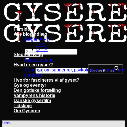
Fortsæt
til
indhold
Forside
Alle blogindlæg
Bøger: A – H
I – N
O – Å
Stephen King
Filmatiseringer
Hvad er en gyser?
Gyseren: om subgenrer, psykologi og eventyrtræk
Search for:
Search Button
(uddrag)
Hvorfor fascineres vi af gyset?
Gys og eventyr
Den gotiske fortælling
Vampyrens historie
Danske gyserfilm
Tidslinje
Om Gyseren
Bøger