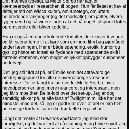
Det mærkes tydeligt, at Mette Sejrbo har lagt et
kæmpearbejde i researchen til bogen. Hun får flettet et hav af
detaljer ind om Wicca kulten, om runetegn, om urters
helbredende virkninger (og det modsatte), om jætter, elvere,
lygtemænd og så videre, uden at det på noget tidspunkt føles
opremsende eller bliver kedeligt.
Hun er også en underholdende forfatter, der skriver levende,
og får scenarierne til at køre som en indre film bag øjenlåget
under læsningen. Her er både spænding, erotik, humor og
gys, og historien fortælles flydende med spændende skift i
fortælle-stemmen, som meget vellykket opbygger suspensen
undervejs.
Det, jeg står lidt af på, er Emilie som det attråværdige
omdrejningspunkt for alle de overnaturlige væseners
interesse. Det er langt fra fair overfor Mette Sejrbo, hvis
hovedperson er langt mere nuanceret og interessant, men
jeg får simpelthen Bella-fobi over det set-up. Jeg er dog
samtidig sikker på, at alle fans af Twilight m.m. ikke har det
mindste imod det, så jeg er godt klar over, at det er min helt
personlige fordom, som ikke bør tælle negativt her.
Langt det meste af
Heksens kald
læste jeg med stor
fornøjelse, og det var fedt at nå slutningen og blive snydt. Jeg
troede, at jeg havde regnet det hele ud, men Sejrbo smed