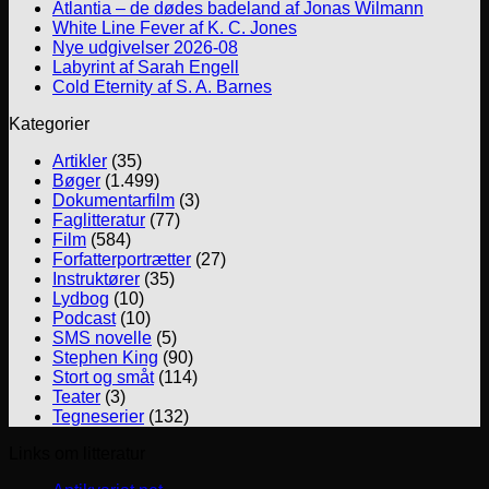
Atlantia – de dødes badeland af Jonas Wilmann
White Line Fever af K. C. Jones
Nye udgivelser 2026-08
Labyrint af Sarah Engell
Cold Eternity af S. A. Barnes
Kategorier
Artikler
(35)
Bøger
(1.499)
Dokumentarfilm
(3)
Faglitteratur
(77)
Film
(584)
Forfatterportrætter
(27)
Instruktører
(35)
Lydbog
(10)
Podcast
(10)
SMS novelle
(5)
Stephen King
(90)
Stort og småt
(114)
Teater
(3)
Tegneserier
(132)
Links om litteratur