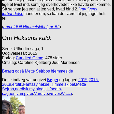
lige et twist ind, som jeg overhovedet ikke havde set komme.
Så selvom jeg tror, at jeg ved, hvad bind 2,
Varulvens
forbandelse
handler om, så kan det være, at jeg tager helt
fejl.
(
anmeldt til Himmelskibet, nr. 52
)
Om
Heksens kald
:
Serie: Ulfhedin-saga, 1
Udgivelsesår: 2015
Forlag:
Candied Crime
, 478 sider
Omslag: Caroline Kjellberg Juul Mortensen
Besøg også Mette Sejrbos hjemmeside
Dette indlæg var udgivet
Bøger
og tagged
2015
,
2015-
2019
,
erotik
,
Fantasy
,
hekse
,
Himmelskibet
,
Mette
Sejrbo
,
nordisk mytologi
,
Ulfhedin-
sagaen
,
vampyrer
,
Varulve
,
vølver
,
Wicca
.