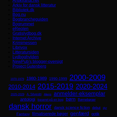
Antikvariat.net
Arkiv for dansk litteratur
Bibliotek.dk
Bog.nu
Bogbrancheguiden
Bogrummet
eReolen
Gratislydbog.dk
Internet Archive
Krimimessen
Librivox
Litteratursiden
Lydboghylden
NewPub's blogger-oversigt
Project Gutenberg
2000-2009
1980-1989
1990-1999
1970-1979
2015-2019
2020-2024
2010-2014
anmelder-eksemplar
A. Silvestri
2025-2029
Aliens
børn
antologi
Børnebøger
baseret på en bog
dansk horror
dansk science fiction
debut
dyr
genfærd
filmatiserede bøger
Fantasy
gotik