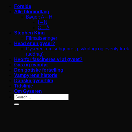
Forside
Alle blogindlæg
Bøger: A – H
I – N
O – Å
Stephen King
Filmatiseringer
Hvad er en gyser?
Gyseren: om subgenrer, psykologi og eventyrtræk
(uddrag)
Hvorfor fascineres vi af gyset?
Gys og eventyr
Den gotiske fortælling
Vampyrens historie
Danske gyserfilm
Tidslinje
Om Gyseren