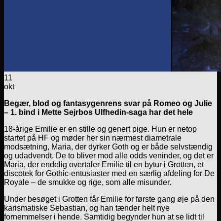
11
okt
Begær, blod og fantasygenrens svar på Romeo og Julie
– 1. bind i Mette Sejrbos Ulfhedin-saga har det hele
18-årige Emilie er en stille og genert pige. Hun er netop
startet på HF og møder her sin nærmest diametrale
modsætning, Maria, der dyrker Goth og er både selvstændig
og udadvendt. De to bliver mod alle odds veninder, og det er
Maria, der endelig overtaler Emilie til en bytur i Grotten, et
discotek for Gothic-entusiaster med en særlig afdeling for De
Royale – de smukke og rige, som alle misunder.
Under besøget i Grotten får Emilie for første gang øje på den
karismatiske Sebastian, og han tænder helt nye
fornemmelser i hende. Samtidig begynder hun at se lidt til