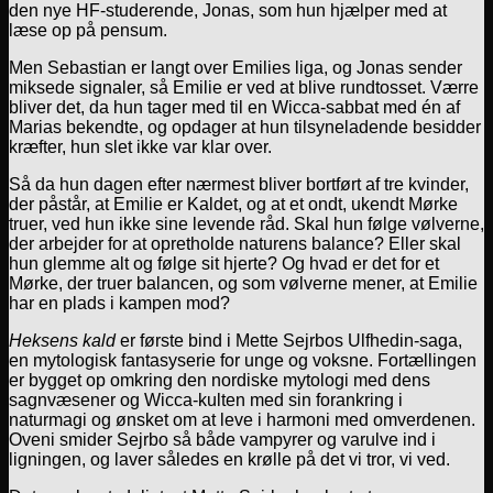
den nye HF-studerende, Jonas, som hun hjælper med at
læse op på pensum.
Men Sebastian er langt over Emilies liga, og Jonas sender
miksede signaler, så Emilie er ved at blive rundtosset. Værre
bliver det, da hun tager med til en Wicca-sabbat med én af
Marias bekendte, og opdager at hun tilsyneladende besidder
kræfter, hun slet ikke var klar over.
Så da hun dagen efter nærmest bliver bortført af tre kvinder,
der påstår, at Emilie er Kaldet, og at et ondt, ukendt Mørke
truer, ved hun ikke sine levende råd. Skal hun følge vølverne,
der arbejder for at opretholde naturens balance? Eller skal
hun glemme alt og følge sit hjerte? Og hvad er det for et
Mørke, der truer balancen, og som vølverne mener, at Emilie
har en plads i kampen mod?
Heksens kald
er første bind i Mette Sejrbos Ulfhedin-saga,
en mytologisk fantasyserie for unge og voksne. Fortællingen
er bygget op omkring den nordiske mytologi med dens
sagnvæsener og Wicca-kulten med sin forankring i
naturmagi og ønsket om at leve i harmoni med omverdenen.
Oveni smider Sejrbo så både vampyrer og varulve ind i
ligningen, og laver således en krølle på det vi tror, vi ved.