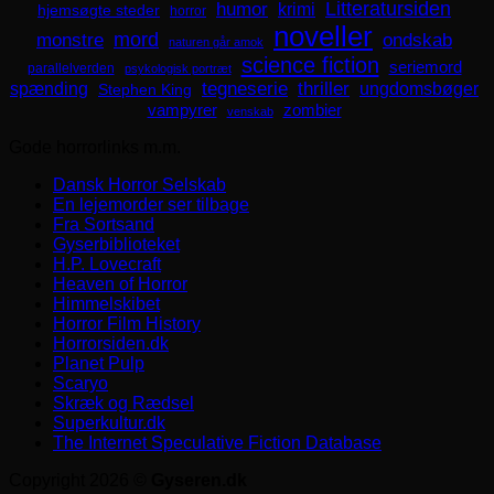
Litteratursiden
humor
krimi
hjemsøgte steder
horror
noveller
mord
monstre
ondskab
naturen går amok
science fiction
seriemord
parallelverden
psykologisk portræt
spænding
tegneserie
thriller
ungdomsbøger
Stephen King
zombier
vampyrer
venskab
Gode horrorlinks m.m.
Dansk Horror Selskab
En lejemorder ser tilbage
Fra Sortsand
Gyserbiblioteket
H.P. Lovecraft
Heaven of Horror
Himmelskibet
Horror Film History
Horrorsiden.dk
Planet Pulp
Scaryo
Skræk og Rædsel
Superkultur.dk
The Internet Speculative Fiction Database
Copyright 2026 ©
Gyseren.dk