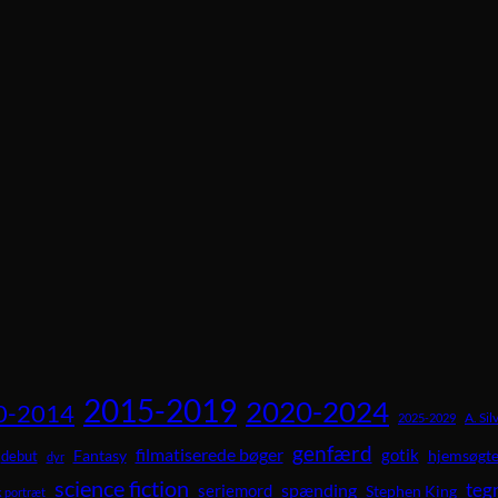
2015-2019
2020-2024
0-2014
A. Sil
2025-2029
genfærd
filmatiserede bøger
gotik
Fantasy
hjemsøgte
debut
dyr
science fiction
teg
spænding
seriemord
Stephen King
 portræt