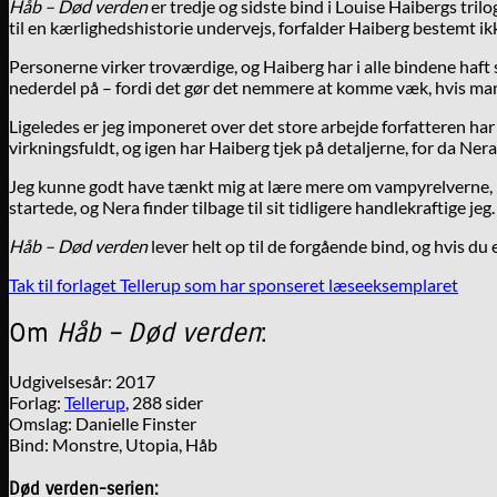
Håb – Død verden
er tredje og sidste bind i Louise Haibergs tril
til en kærlighedshistorie undervejs, forfalder Haiberg bestemt ik
Personerne virker troværdige, og Haiberg har i alle bindene haft 
nederdel på – fordi det gør det nemmere at komme væk, hvis man b
Ligeledes er jeg imponeret over det store arbejde forfatteren har
virkningsfuldt, og igen har Haiberg tjek på detaljerne, for da Ner
Jeg kunne godt have tænkt mig at lære mere om vampyrelverne, me
startede, og Nera finder tilbage til sit tidligere handlekraftige je
Håb – Død verden
lever helt op til de forgående bind, og hvis du 
Tak til forlaget Tellerup som har sponseret læseeksemplaret
Om
Håb –
Død verden
:
Udgivelsesår: 2017
Forlag:
Tellerup
, 288 sider
Omslag: Danielle Finster
Bind: Monstre, Utopia, Håb
Død verden-serien: