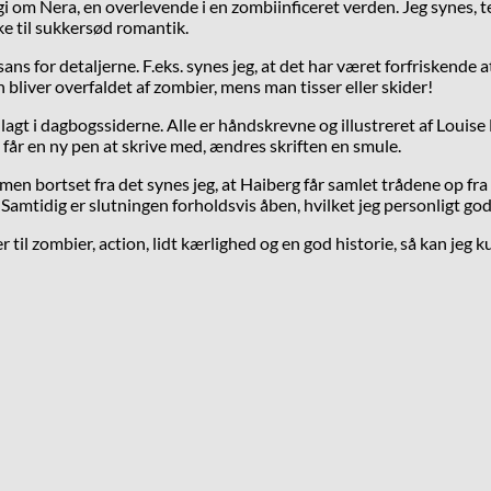
ogi om Nera, en overlevende i en zombiinficeret verden. Jeg synes, 
ke til sukkersød romantik.
sans for detaljerne. F.eks. synes jeg, at det har været forfrisken
liver overfaldet af zombier, mens man tisser eller skider!
 lagt i dagbogssiderne. Alle er håndskrevne og illustreret af Louis
a får en ny pen at skrive med, ændres skriften en smule.
n bortset fra det synes jeg, at Haiberg får samlet trådene op fra
g. Samtidig er slutningen forholdsvis åben, hvilket jeg personligt god
er til zombier, action, lidt kærlighed og en god historie, så kan jeg 