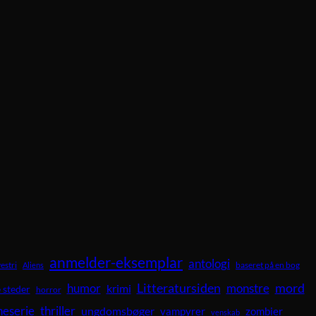
anmelder-eksemplar
antologi
vestri
baseret på en bog
Aliens
Litteratursiden
mord
humor
krimi
monstre
 steder
horror
neserie
thriller
ungdomsbøger
vampyrer
zombier
venskab