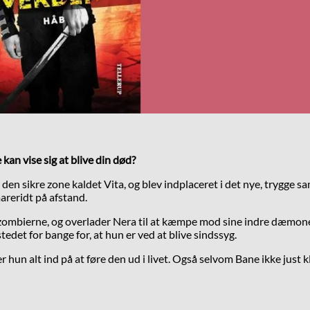
kan vise sig at blive din død?
n sikre zone kaldet Vita, og blev indplaceret i det nye, trygge samf
reridt på afstand.
 zombierne, og overlader Nera til at kæmpe mod sine indre dæmo
tedet for bange for, at hun er ved at blive sindssyg.
ter hun alt ind på at føre den ud i livet. Også selvom Bane ikke just