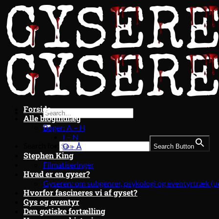
Fortsæt
til
indhold
Forside
Alle blogindlæg
Bøger: A – H
I – N
Search for:
O – Å
Search Button
Stephen King
Filmatiseringer
Hvad er en gyser?
Gyseren: om subgenrer, psykologi og eventyrtræk (u
Hvorfor fascineres vi af gyset?
Gys og eventyr
Den gotiske fortælling