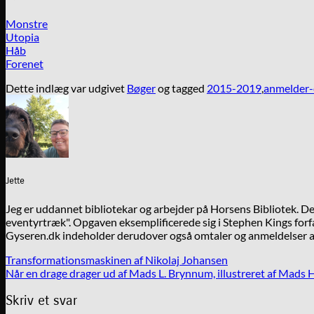
Monstre
Utopia
Håb
Forenet
Dette indlæg var udgivet
Bøger
og tagged
2015-2019
,
anmelder-
Jette
Jeg er uddannet bibliotekar og arbejder på Horsens Bibliotek. 
eventyrtræk". Opgaven eksemplificerede sig i Stephen Kings forfa
Gyseren.dk indeholder derudover også omtaler og anmeldelser af
Transformationsmaskinen af Nikolaj Johansen
Når en drage drager ud af Mads L. Brynnum, illustreret af Mads 
Skriv et svar