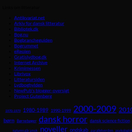
Links om litteratur
Antikvariat.net
Arkiv for dansk litteratur
Bibliotek.dk
Bog.nu
Bogbrancheguiden
Bogrummet
eReolen
Gratislydbog.dk
Internet Archive
Krimimessen
Librivox
Litteratursiden
Lydboghylden
NewPub's blogger-oversigt
Project Gutenberg
2000-2009
201
1980-1989
1990-1999
1970-1979
dansk horror
børn
dansk science fiction
Børnebøger
noveller
ondskab
parallelverden
naturen går amok
psykologisk