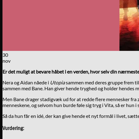
30
nov
Er det muligt at bevare håbet i en verden, hvor selv din nærmeste 
Nera og Aidan nåede i
Utopia
sammen med deres gruppe frem til de
sammen med Bane. Han giver hende tryghed og holder hendes ma
Men Bane drager stadigvæk ud for at redde flere mennesker fra
menneskene, og selvom hun burde føle sig tryg i Vita, så er hun i s
Så da hun får en idé, der kan give hende et nyt formål i livet, sæt
Vurdering: