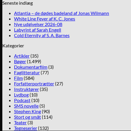
Seneste indlæg
Atlantia – de dødes badeland af Jonas Wilmann
White Line Fever af K. C. Jones
Nye udgivelser 2026-08
Labyrint af Sarah Engell
Cold Eternity af S. A. Barnes
Kategorier
Artikler
(35)
Bøger
(1.499)
Dokumentarfilm
(3)
Faglitteratur
(77)
Film
(584)
Forfatterportrætter
(27)
Instruktører
(35)
Lydbog
(10)
Podcast
(10)
SMS novelle
(5)
Stephen King
(90)
Stort og småt
(114)
Teater
(3)
Tegneserier
(132)