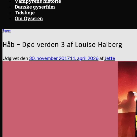
Vampyrens historie
Danske gyserfilm
Tidslinje
Om Gyseren
Bøger
Håb – Død verden 3 af Louise Haiberg
Udgivet den
30. november 2017
11. april 2026
af
Jette