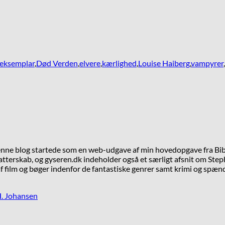
eksemplar
,
Død Verden
,
elvere
,
kærlighed
,
Louise Haiberg
,
vampyrer
,
Denne blog startede som en web-udgave af min hovedopgave fra Bib
tterskab, og gyseren.dk indeholder også et særligt afsnit om Steph
 film og bøger indenfor de fantastiske genrer samt krimi og spæn
H. Johansen