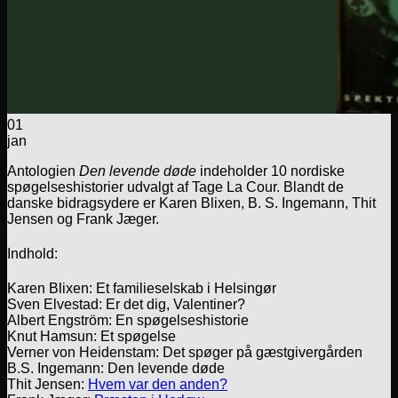
01
jan
Antologien
Den levende døde
indeholder 10 nordiske
spøgelseshistorier udvalgt af Tage La Cour. Blandt de
danske bidragsydere er Karen Blixen, B. S. Ingemann, Thit
Jensen og Frank Jæger.
Indhold:
Karen Blixen: Et familieselskab i Helsingør
Sven Elvestad: Er det dig, Valentiner?
Albert Engström: En spøgelseshistorie
Knut Hamsun: Et spøgelse
Verner von Heidenstam: Det spøger på gæstgivergården
B.S. Ingemann: Den levende døde
Thit Jensen:
Hvem var den anden?