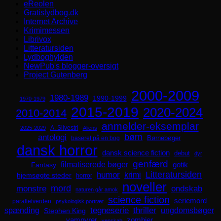
eReolen
Gratislydbog.dk
Internet Archive
Krimimessen
Librivox
Litteratursiden
Lydboghylden
NewPub's blogger-oversigt
Project Gutenberg
2000-2009
1980-1989
1990-1999
1970-1979
2015-2019
2020-2024
2010-2014
anmelder-eksemplar
A. Silvestri
2025-2029
Aliens
børn
antologi
Børnebøger
baseret på en bog
dansk horror
dansk science fiction
debut
dyr
genfærd
filmatiserede bøger
Fantasy
gotik
Litteratursiden
humor
krimi
hjemsøgte steder
horror
noveller
mord
monstre
ondskab
naturen går amok
science fiction
seriemord
parallelverden
psykologisk portræt
spænding
tegneserie
thriller
ungdomsbøger
Stephen King
zombier
vampyrer
venskab