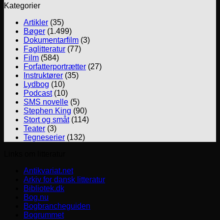
Kategorier
Artikler
(35)
Bøger
(1.499)
Dokumentarfilm
(3)
Faglitteratur
(77)
Film
(584)
Forfatterportrætter
(27)
Instruktører
(35)
Lydbog
(10)
Podcast
(10)
SMS novelle
(5)
Stephen King
(90)
Stort og småt
(114)
Teater
(3)
Tegneserier
(132)
Links om litteratur
Antikvariat.net
Arkiv for dansk litteratur
Bibliotek.dk
Bog.nu
Bogbrancheguiden
Bogrummet