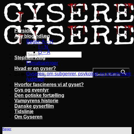
Fortsæt
til
indhold
Forside
Alle blogindlæg
Bøger: A – H
I – N
O – Å
Stephen King
Filmatiseringer
Hvad er en gyser?
Gyseren: om subgenrer, psykologi og eventyrtræk
Search for:
Search Button
(uddrag)
Hvorfor fascineres vi af gyset?
Gys og eventyr
Den gotiske fortælling
Vampyrens historie
Danske gyserfilm
Tidslinje
Om Gyseren
Bøger