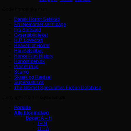
Gode horrorlinks m.m.
Dansk Horror Selskab
En lejemorder ser tilbage
Fra Sortsand
Gyserbiblioteket
H.P. Lovecraft
Heaven of Horror
Himmelskibet
Horror Film History
Horrorsiden.dk
Planet Pulp
Scaryo
Skræk og Rædsel
Superkultur.dk
The Internet Speculative Fiction Database
Copyright 2026 ©
Gyseren.dk
Forside
Alle blogindlæg
Bøger: A – H
I – N
O – Å