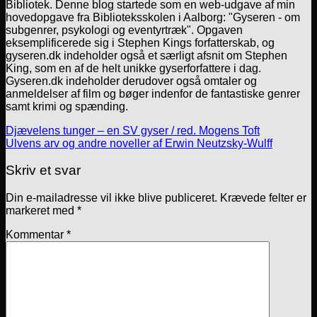
Bibliotek. Denne blog startede som en web-udgave af min
hovedopgave fra Biblioteksskolen i Aalborg: "Gyseren - om
subgenrer, psykologi og eventyrtræk". Opgaven
eksemplificerede sig i Stephen Kings forfatterskab, og
gyseren.dk indeholder også et særligt afsnit om Stephen
King, som en af de helt unikke gyserforfattere i dag.
Gyseren.dk indeholder derudover også omtaler og
anmeldelser af film og bøger indenfor de fantastiske genrer
samt krimi og spænding.
Djævelens tunger – en SV gyser / red. Mogens Toft
Ulvens arv og andre noveller af Erwin Neutzsky-Wulff
Skriv et svar
Din e-mailadresse vil ikke blive publiceret.
Krævede felter er
markeret med
*
Kommentar
*