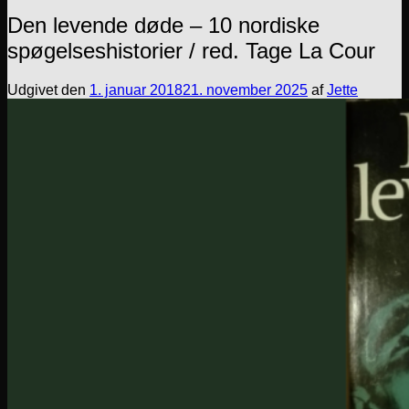
Den levende døde – 10 nordiske
spøgelseshistorier / red. Tage La Cour
Udgivet den
1. januar 2018
21. november 2025
af
Jette