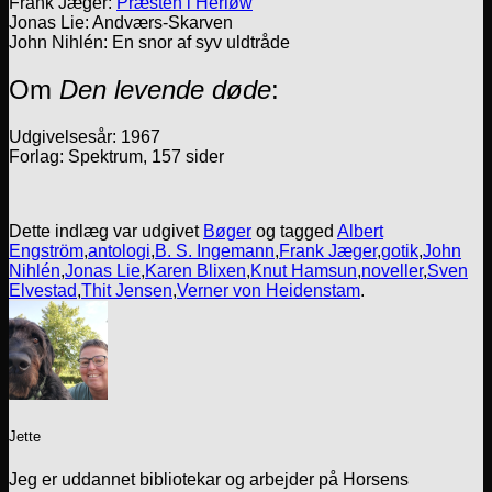
Frank Jæger:
Præsten i Herløw
Jonas Lie: Andværs-Skarven
John Nihlén: En snor af syv uldtråde
Om
Den levende døde
:
Udgivelsesår: 1967
Forlag: Spektrum, 157 sider
Dette indlæg var udgivet
Bøger
og tagged
Albert
Engström
,
antologi
,
B. S. Ingemann
,
Frank Jæger
,
gotik
,
John
Nihlén
,
Jonas Lie
,
Karen Blixen
,
Knut Hamsun
,
noveller
,
Sven
Elvestad
,
Thit Jensen
,
Verner von Heidenstam
.
Jette
Jeg er uddannet bibliotekar og arbejder på Horsens