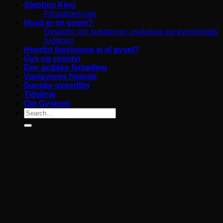
Stephen King
Filmatiseringer
Hvad er en gyser?
Gyseren: om subgenrer, psykologi og eventyrtræk
(uddrag)
Hvorfor fascineres vi af gyset?
Gys og eventyr
Den gotiske fortælling
Vampyrens historie
Danske gyserfilm
Tidslinje
Om Gyseren