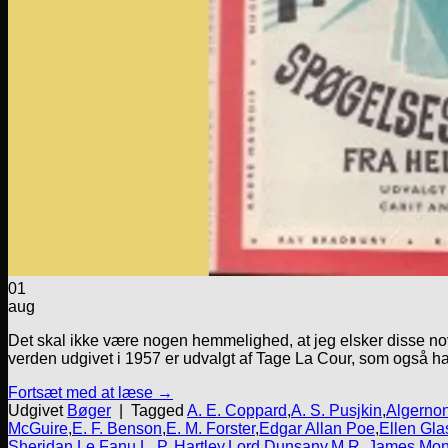
01
aug
Det skal ikke være nogen hemmelighed, at jeg elsker disse nove
verden udgivet i 1957 er udvalgt af Tage La Cour, som også har o
Fortsæt med at læse
→
Udgivet
Bøger
|
Tagged
A. E. Coppard
,
A. S. Pusjkin
,
Algerno
McGuire
,
E. F. Benson
,
E. M. Forster
,
Edgar Allan Poe
,
Ellen Gl
Sheridan Le Fanu
,
L. P. Hartley
,
Lord Dunsany
,
M.R. James
,
Mon