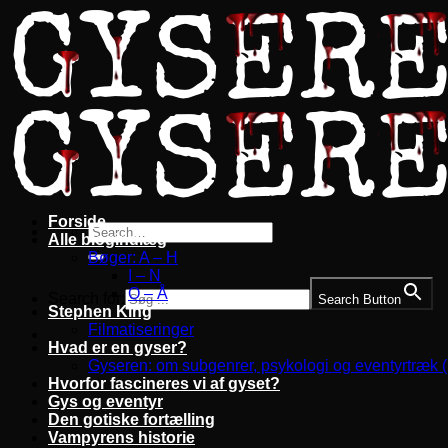
Fortsæt
til
indhold
Forside
Alle blogindlæg
Bøger: A – H
I – N
O – Å
Search for:
Search Button
Stephen King
Filmatiseringer
Hvad er en gyser?
Gyseren: om subgenrer, psykologi og eventyrtræk 
Hvorfor fascineres vi af gyset?
Gys og eventyr
Den gotiske fortælling
Vampyrens historie