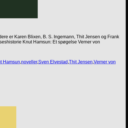
ere er Karen Blixen, B. S. Ingemann, Thit Jensen og Frank
elseshistorie Knut Hamsun: Et spøgelse Verner von
t Hamsun
,
noveller
,
Sven Elvestad
,
Thit Jensen
,
Verner von