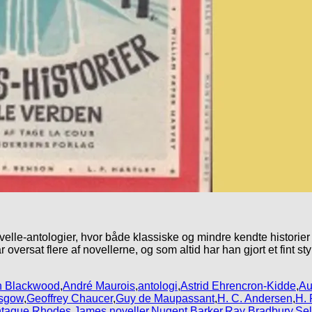
lle-antologier, hvor både klassiske og mindre kendte historier b
versat flere af novellerne, og som altid har han gjort et fint sty
n Blackwood
,
André Maurois
,
antologi
,
Astrid Ehrencron-Kidde
,
Au
asgow
,
Geoffrey Chaucer
,
Guy de Maupassant
,
H. C. Andersen
,
H. 
tague Rhodes James
,
noveller
,
Nugent Barker
,
Ray Bradbury
,
Sel