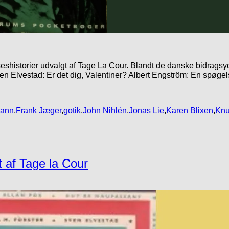
historier udvalgt af Tage La Cour. Blandt de danske bidragsyd
ven Elvestad: Er det dig, Valentiner? Albert Engström: En spøg
mann
,
Frank Jæger
,
gotik
,
John Nihlén
,
Jonas Lie
,
Karen Blixen
,
Knu
t af Tage la Cour