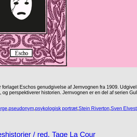
 er forlaget Eschos genudgivelse af Jernvognen fra 1909. Udgive
, og perspektiverer historien. Jernvognen er en del af serien Gu
rge
,
pseudonym
,
psykologisk portræt
,
Stein Riverton
,
Sven Elves
historier / red. Tage La Cour