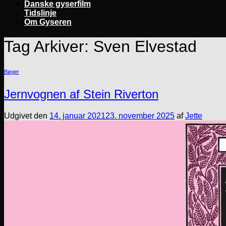
Danske gyserfilm
Tidslinje
Om Gyseren
Tag Arkiver:
Sven Elvestad
Bøger
Jernvognen af Stein Riverton
Udgivet den
14. januar 2021
23. november 2025
af
Jette