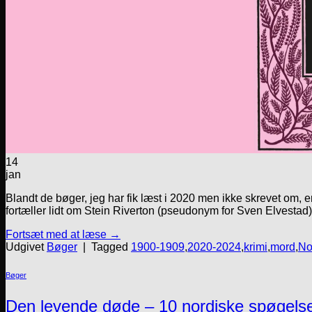
14
jan
Blandt de bøger, jeg har fik læst i 2020 men ikke skrevet om,
fortæller lidt om Stein Riverton (pseudonym for Sven Elvestad)
Fortsæt med at læse
→
Udgivet
Bøger
|
Tagged
1900-1909
,
2020-2024
,
krimi
,
mord
,
No
Bøger
Den levende døde – 10 nordiske spøgelses