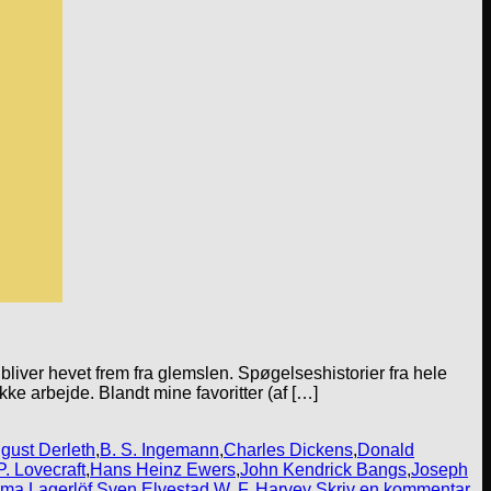
liver hevet frem fra glemslen. Spøgelseshistorier fra hele
kke arbejde. Blandt mine favoritter (af […]
gust Derleth
,
B. S. Ingemann
,
Charles Dickens
,
Donald
P. Lovecraft
,
Hans Heinz Ewers
,
John Kendrick Bangs
,
Joseph
ma Lagerlöf
,
Sven Elvestad
,
W. F. Harvey
Skriv en kommentar