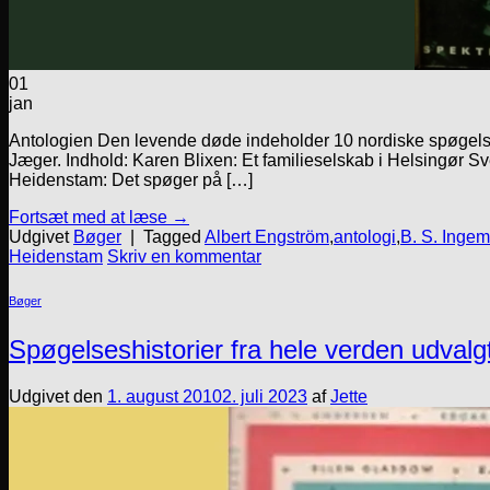
01
jan
Antologien Den levende døde indeholder 10 nordiske spøgelses
Jæger. Indhold: Karen Blixen: Et familieselskab i Helsingør S
Heidenstam: Det spøger på […]
Fortsæt med at læse
→
Udgivet
Bøger
|
Tagged
Albert Engström
,
antologi
,
B. S. Inge
Heidenstam
Skriv en kommentar
Bøger
Spøgelseshistorier fra hele verden udvalg
Udgivet den
1. august 2010
2. juli 2023
af
Jette