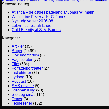
Seneste indlæg
Atlantia – de dødes badeland af Jonas Wilmann
White Line Fever af K. C. Jones
Nye udgivelser 2026-08
Labyrint af Sarah Engell
Cold Eternity af S. A. Barnes
Kategorier
Artikler
(35)
Bøger
(1.499)
Dokumentarfilm
(3)
Faglitteratur
(77)
Film
(584)
Forfatterportrætter
(27)
Instruktører
(35)
Lydbog
(10)
Podcast
(10)
SMS novelle
(5)
Stephen King
(90)
Stort og småt
(114)
Teater
(3)
Tegneserier
(132)