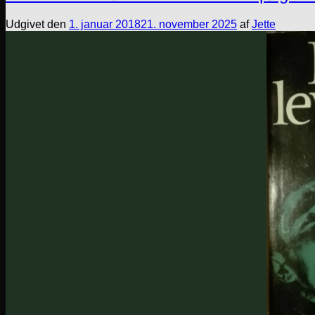
Udgivet den
1. januar 2018
21. november 2025
af
Jette