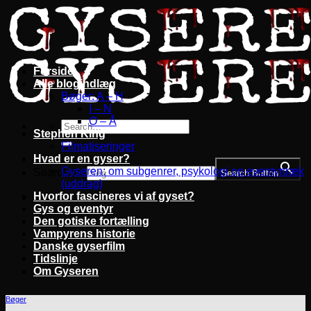
Fortsæt
til
indhold
Forside
Alle blogindlæg
Bøger: A – H
I – N
O – Å
Stephen King
Filmatiseringer
Hvad er en gyser?
Gyseren: om subgenrer, psykologi og eventyrtræk
Search for:
Search Button
(uddrag)
Hvorfor fascineres vi af gyset?
Gys og eventyr
Den gotiske fortælling
Vampyrens historie
Danske gyserfilm
Tidslinje
Om Gyseren
Bøger