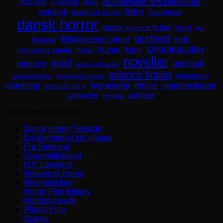
anmelder-eksemplar
A. Silvestri
2025-2029
Aliens
børn
antologi
Børnebøger
baseret på en bog
dansk horror
dansk science fiction
debut
dyr
genfærd
filmatiserede bøger
Fantasy
gotik
Litteratursiden
humor
krimi
hjemsøgte steder
horror
noveller
mord
monstre
ondskab
naturen går amok
science fiction
seriemord
parallelverden
psykologisk portræt
spænding
tegneserie
thriller
ungdomsbøger
Stephen King
zombier
vampyrer
venskab
Gode horrorlinks m.m.
Dansk Horror Selskab
En lejemorder ser tilbage
Fra Sortsand
Gyserbiblioteket
H.P. Lovecraft
Heaven of Horror
Himmelskibet
Horror Film History
Horrorsiden.dk
Planet Pulp
Scaryo