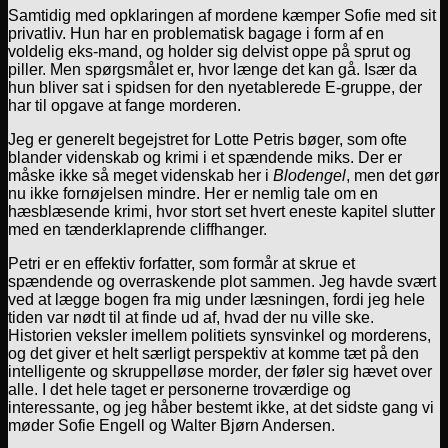
Samtidig med opklaringen af mordene kæmper Sofie med sit
privatliv. Hun har en problematisk bagage i form af en
voldelig eks-mand, og holder sig delvist oppe på sprut og
piller. Men spørgsmålet er, hvor længe det kan gå. Især da
hun bliver sat i spidsen for den nyetablerede E-gruppe, der
har til opgave at fange morderen.
Jeg er generelt begejstret for Lotte Petris bøger, som ofte
blander videnskab og krimi i et spændende miks. Der er
måske ikke så meget videnskab her i
Blodengel
, men det gør
nu ikke fornøjelsen mindre. Her er nemlig tale om en
hæsblæsende krimi, hvor stort set hvert eneste kapitel slutter
med en tænderklaprende cliffhanger.
Petri er en effektiv forfatter, som formår at skrue et
spændende og overraskende plot sammen. Jeg havde svært
ved at lægge bogen fra mig under læsningen, fordi jeg hele
tiden var nødt til at finde ud af, hvad der nu ville ske.
Historien veksler imellem politiets synsvinkel og morderens,
og det giver et helt særligt perspektiv at komme tæt på den
intelligente og skruppelløse morder, der føler sig hævet over
alle. I det hele taget er personerne troværdige og
interessante, og jeg håber bestemt ikke, at det sidste gang vi
møder Sofie Engell og Walter Bjørn Andersen.