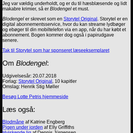
Jeg var vældig underholdt, og er du til hæsblæsende og lidt
makabre krimier, så er
Blodengel
et must.
Blodengel
er skrevet som en
Storytel Original
. Storytel er en
digital abonnementsservice, hvor du kan streame lydbøger
og ebøger til din mobiltelefon via en app, når du har købt et
abonnement. Bogen kommer dog også i papirudgave
senere.
Tak til Storytel som har sponseret læseeksemplaret
Om
Blodengel
:
Udgivelsesår: 20.07.2018
Forlag:
Storytel Original
, 10 kapitler
Omslag: Henrik Stig Møller
Besøg Lotte Petris hjemmeside
Læs også:
Blodmåne
af Katrine Engberg
Pigen under jorden
af Elly Griffiths
Hviskende lig
af Dennis Jürgensen