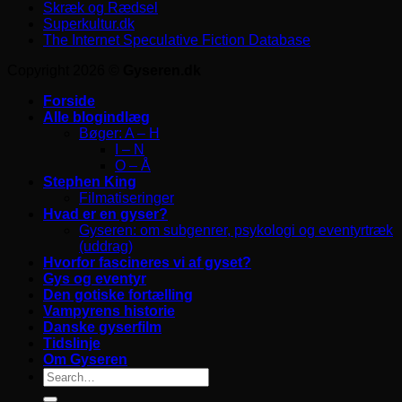
Skræk og Rædsel
Superkultur.dk
The Internet Speculative Fiction Database
Copyright 2026 ©
Gyseren.dk
Forside
Alle blogindlæg
Bøger: A – H
I – N
O – Å
Stephen King
Filmatiseringer
Hvad er en gyser?
Gyseren: om subgenrer, psykologi og eventyrtræk
(uddrag)
Hvorfor fascineres vi af gyset?
Gys og eventyr
Den gotiske fortælling
Vampyrens historie
Danske gyserfilm
Tidslinje
Om Gyseren