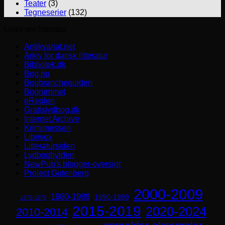
Teater
(3)
Tegneserier
(132)
Links om litteratur
Antikvariat.net
Arkiv for dansk litteratur
Bibliotek.dk
Bog.nu
Bogbrancheguiden
Bogrummet
eReolen
Gratislydbog.dk
Internet Archive
Krimimessen
Librivox
Litteratursiden
Lydboghylden
NewPub's blogger-oversigt
Project Gutenberg
2000-2009
1980-1989
1990-1999
1970-1979
2015-2019
2020-2024
2010-2014