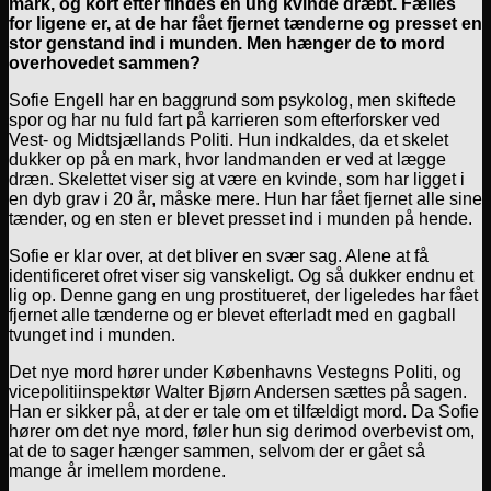
mark, og kort efter findes en ung kvinde dræbt. Fælles
for ligene er, at de har fået fjernet tænderne og presset en
stor genstand ind i munden. Men hænger de to mord
overhovedet sammen?
Sofie Engell har en baggrund som psykolog, men skiftede
spor og har nu fuld fart på karrieren som efterforsker ved
Vest- og Midtsjællands Politi. Hun indkaldes, da et skelet
dukker op på en mark, hvor landmanden er ved at lægge
dræn. Skelettet viser sig at være en kvinde, som har ligget i
en dyb grav i 20 år, måske mere. Hun har fået fjernet alle sine
tænder, og en sten er blevet presset ind i munden på hende.
Sofie er klar over, at det bliver en svær sag. Alene at få
identificeret ofret viser sig vanskeligt. Og så dukker endnu et
lig op. Denne gang en ung prostitueret, der ligeledes har fået
fjernet alle tænderne og er blevet efterladt med en gagball
tvunget ind i munden.
Det nye mord hører under Københavns Vestegns Politi, og
vicepolitiinspektør Walter Bjørn Andersen sættes på sagen.
Han er sikker på, at der er tale om et tilfældigt mord. Da Sofie
hører om det nye mord, føler hun sig derimod overbevist om,
at de to sager hænger sammen, selvom der er gået så
mange år imellem mordene.