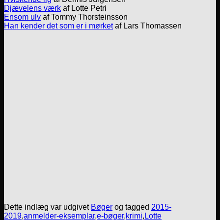
Djævelens værk
af Lotte Petri
Ensom ulv
af Tommy Thorsteinsson
Han kender det som er i mørket
af Lars Thomassen
Dette indlæg var udgivet
Bøger
og tagged
2015-
2019
,
anmelder-eksemplar
,
e-bøger
,
krimi
,
Lotte