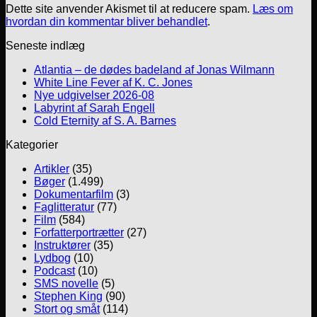
Dette site anvender Akismet til at reducere spam.
Læs om
hvordan din kommentar bliver behandlet
.
Seneste indlæg
Atlantia – de dødes badeland af Jonas Wilmann
White Line Fever af K. C. Jones
Nye udgivelser 2026-08
Labyrint af Sarah Engell
Cold Eternity af S. A. Barnes
Kategorier
Artikler
(35)
Bøger
(1.499)
Dokumentarfilm
(3)
Faglitteratur
(77)
Film
(584)
Forfatterportrætter
(27)
Instruktører
(35)
Lydbog
(10)
Podcast
(10)
SMS novelle
(5)
Stephen King
(90)
Stort og småt
(114)