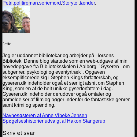
Petri
,
politiroman
,
seriemord
,
Storytel
,
tænder
.
Jette
Jeg er uddannet bibliotekar og arbejder på Horsens
Bibliotek. Denne blog startede som en web-udgave af min
hovedopgave fra Biblioteksskolen i Aalborg: "Gyseren - om
subgenrer, psykologi og eventyrtræk". Opgaven
eksemplificerede sig i Stephen Kings forfatterskab, og
gyseren.dk indeholder også et særligt afsnit om Stephen
King, som en af de helt unikke gyserforfattere i dag.
Gyseren.dk indeholder derudover også omtaler og
anmeldelser af film og bøger indenfor de fantastiske genrer
samt krimi og spænding.
Navnesøsteren af Anne Vibeke Jensen
Spøgelseshistorier udvalgt af Hakon Stangerup
Skriv et svar