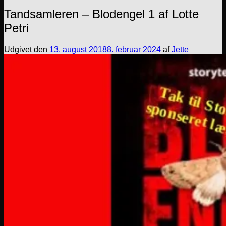
Tandsamleren – Blodengel 1 af Lotte
Petri
Udgivet den
13. august 2018
8. februar 2024
af
Jette