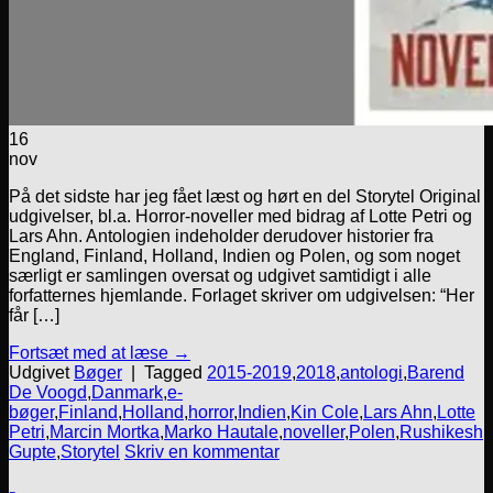
16
nov
På det sidste har jeg fået læst og hørt en del Storytel Original
udgivelser, bl.a. Horror-noveller med bidrag af Lotte Petri og
Lars Ahn. Antologien indeholder derudover historier fra
England, Finland, Holland, Indien og Polen, og som noget
særligt er samlingen oversat og udgivet samtidigt i alle
forfatternes hjemlande. Forlaget skriver om udgivelsen: “Her
får […]
Fortsæt med at læse
→
Udgivet
Bøger
|
Tagged
2015-2019
,
2018
,
antologi
,
Barend
De Voogd
,
Danmark
,
e-
bøger
,
Finland
,
Holland
,
horror
,
Indien
,
Kin Cole
,
Lars Ahn
,
Lotte
Petri
,
Marcin Mortka
,
Marko Hautale
,
noveller
,
Polen
,
Rushikesh
Gupte
,
Storytel
Skriv en kommentar