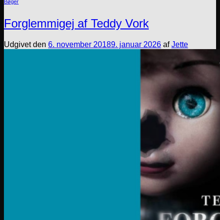
Bøger
Forglemmigej af Teddy Vork
Udgivet den
6. november 2018
9. januar 2026
af
Jette