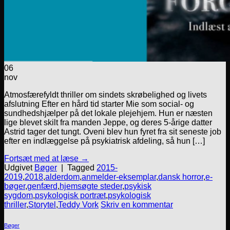
06
nov
Atmosfærefyldt thriller om sindets skrøbelighed og livets
afslutning Efter en hård tid starter Mie som social- og
sundhedshjælper på det lokale plejehjem. Hun er næsten
lige blevet skilt fra manden Jeppe, og deres 5-årige datter
Astrid tager det tungt. Oveni blev hun fyret fra sit seneste job
efter en indlæggelse på psykiatrisk afdeling, så hun […]
Fortsæt med at læse
→
Udgivet
Bøger
|
Tagged
2015-
2019
,
2018
,
alderdom
,
anmelder-eksemplar
,
dansk horror
,
e-
bøger
,
genfærd
,
hjemsøgte steder
,
psykisk
sygdom
,
psykologisk portræt
,
psykologisk
thriller
,
Storytel
,
Teddy Vork
Skriv en kommentar
Bøger