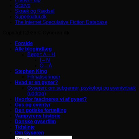
Scaryo
Skræk og Rædsel
Superkultur.dk
The Internet Speculative Fiction Database
Copyright 2026 ©
Gyseren.dk
Forside
Alle blogindlæg
Bøger: A – H
I – N
O – Å
Stephen King
Filmatiseringer
Hvad er en gyser?
Gyseren: om subgenrer, psykologi og eventyrtræk
(uddrag)
Hvorfor fascineres vi af gyset?
Gys og eventyr
Den gotiske fortælling
Vampyrens historie
Danske gyserfilm
Tidslinje
Om Gyseren