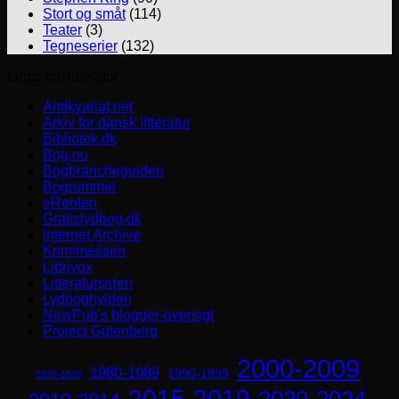
Stort og småt
(114)
Teater
(3)
Tegneserier
(132)
Links om litteratur
Antikvariat.net
Arkiv for dansk litteratur
Bibliotek.dk
Bog.nu
Bogbrancheguiden
Bogrummet
eReolen
Gratislydbog.dk
Internet Archive
Krimimessen
Librivox
Litteratursiden
Lydboghylden
NewPub's blogger-oversigt
Project Gutenberg
2000-2009
1980-1989
1990-1999
1970-1979
2015-2019
2020-2024