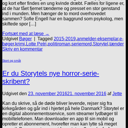
og kort efter findes en ung kvinde dræbt. Fælles for ligene er,
at de har fået fjernet tænderne og presset en stor genstand
ind i munden. Men hænger de to mord overhovedet
sammen? Sofie Engell har en baggrund som psykolog, men
skiftede spor […]
Fortsæt med at læse
→
Udgivet
Bøger
|
Tagged
2015-2019
,
anmelder-eksemplar
,
e-
bøger
,
krimi
,
Lotte Petri
,
politiroman
,
seriemord
,
Storytel
,
tænder
Skriv en kommentar
Stort og småt
Er du Storytels nye horror-serie-
skribent?
Udgivet den
23. november 2016
21. november 2016
af
Jette
Kan du skrive, så de døde bliver levende, rejser sig fra
kirkegården og går ind i hjertet på hele Danmark? Storytel er
en digital abonnementsservice, som streamer lydbøger til
mobiltelefonen. Man downloader en app til sin mobil og
opretter et abonnement, hvorefter man kan lytte så meget