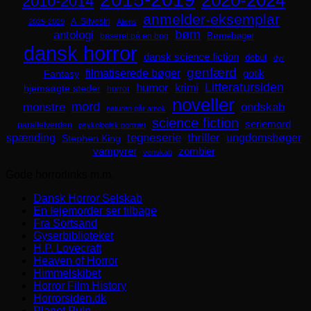
2010-2014
anmelder-eksemplar
A. Silvestri
2025-2029
Aliens
børn
antologi
Børnebøger
baseret på en bog
dansk horror
dansk science fiction
debut
dyr
genfærd
filmatiserede bøger
Fantasy
gotik
Litteratursiden
humor
krimi
hjemsøgte steder
horror
noveller
mord
monstre
ondskab
naturen går amok
science fiction
seriemord
parallelverden
psykologisk portræt
spænding
tegneserie
thriller
ungdomsbøger
Stephen King
zombier
vampyrer
venskab
Gode horrorlinks m.m.
Dansk Horror Selskab
En lejemorder ser tilbage
Fra Sortsand
Gyserbiblioteket
H.P. Lovecraft
Heaven of Horror
Himmelskibet
Horror Film History
Horrorsiden.dk
Planet Pulp