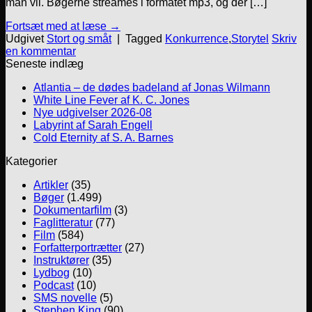
man vil. Bøgerne streames i formatet mp3, og der […]
Fortsæt med at læse
→
Udgivet
Stort og småt
|
Tagged
Konkurrence
,
Storytel
Skriv
en kommentar
Seneste indlæg
Atlantia – de dødes badeland af Jonas Wilmann
White Line Fever af K. C. Jones
Nye udgivelser 2026-08
Labyrint af Sarah Engell
Cold Eternity af S. A. Barnes
Kategorier
Artikler
(35)
Bøger
(1.499)
Dokumentarfilm
(3)
Faglitteratur
(77)
Film
(584)
Forfatterportrætter
(27)
Instruktører
(35)
Lydbog
(10)
Podcast
(10)
SMS novelle
(5)
Stephen King
(90)