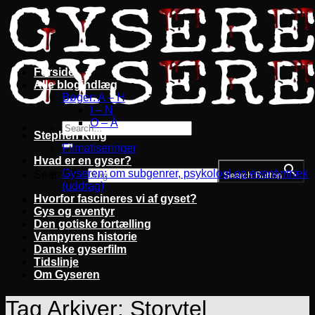
Fortsæt
til
indhold
Forside
Alle blogindlæg
Bøger: A – H
I – N
O – Å
Stephen King
Filmatiseringer
Hvad er en gyser?
Gyseren: om subgenrer, psykologi og eventyrtræk
Search for:
Search Button
(uddrag)
Hvorfor fascineres vi af gyset?
Gys og eventyr
Den gotiske fortælling
Vampyrens historie
Danske gyserfilm
Tidslinje
Om Gyseren
Tag Arkiver:
Storytel