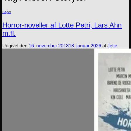
Bøger
Horror-noveller af Lotte Petri, Lars Ahn
m.fl.
Udgivet den
16. november 2018
18. januar 2026
af
Jette