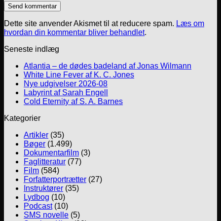
Dette site anvender Akismet til at reducere spam.
Læs om
hvordan din kommentar bliver behandlet
.
Seneste indlæg
Atlantia – de dødes badeland af Jonas Wilmann
White Line Fever af K. C. Jones
Nye udgivelser 2026-08
Labyrint af Sarah Engell
Cold Eternity af S. A. Barnes
Kategorier
Artikler
(35)
Bøger
(1.499)
Dokumentarfilm
(3)
Faglitteratur
(77)
Film
(584)
Forfatterportrætter
(27)
Instruktører
(35)
Lydbog
(10)
Podcast
(10)
SMS novelle
(5)