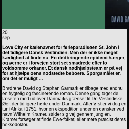
20
sep
Love City er kælenavnet for ferieparadisøen St. John i
det tidligere Dansk Vestindien. Men der er ikke meget
kærlighed at finde nu. En dødbringende epidemi hærger,
og øerne er i forvejen stort set smadrede efter to
voldsomme orkaner. Et dansk nødhjælpsteam er på vej
for at hjælpe øens nødstedte beboere. Spørgsmålet er,
om det er muligt …
Brødrene David og Stephan Garmark er tilbage med endnu
en frygtelig og fascinerende roman. Denne gang tager de
læseren med ud over Danmarks grænser til De Vestindiske
Øer, der tidligere hørte under Danmark. Allerførst er vi dog en
tur i Afrika i 1751, hvor en ekspedition under en dansker ved
navn Wilhelm Kramer, strider sig vej gennem junglen.
Kramer forsøger at finde Ewe-folket, eller mere præcist deres
heksedoktor.