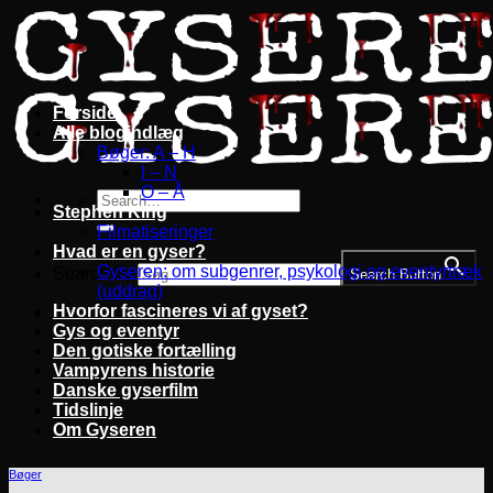
Fortsæt
til
indhold
Forside
Alle blogindlæg
Bøger: A – H
I – N
O – Å
Stephen King
Filmatiseringer
Hvad er en gyser?
Gyseren: om subgenrer, psykologi og eventyrtræk
Search for:
Search Button
(uddrag)
Hvorfor fascineres vi af gyset?
Gys og eventyr
Den gotiske fortælling
Vampyrens historie
Danske gyserfilm
Tidslinje
Om Gyseren
Bøger