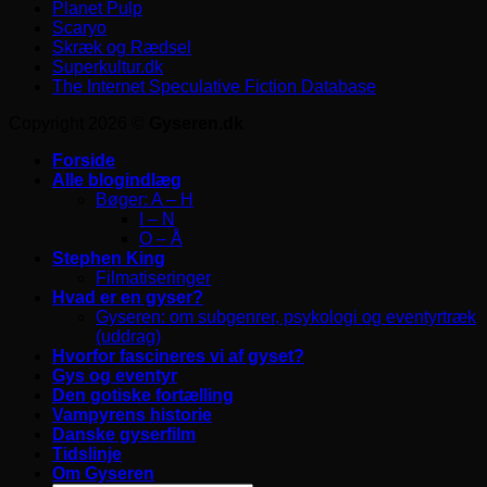
Planet Pulp
Scaryo
Skræk og Rædsel
Superkultur.dk
The Internet Speculative Fiction Database
Copyright 2026 ©
Gyseren.dk
Forside
Alle blogindlæg
Bøger: A – H
I – N
O – Å
Stephen King
Filmatiseringer
Hvad er en gyser?
Gyseren: om subgenrer, psykologi og eventyrtræk
(uddrag)
Hvorfor fascineres vi af gyset?
Gys og eventyr
Den gotiske fortælling
Vampyrens historie
Danske gyserfilm
Tidslinje
Om Gyseren