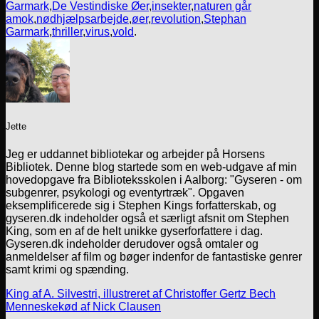
Garmark
,
De Vestindiske Øer
,
insekter
,
naturen går
amok
,
nødhjælpsarbejde
,
øer
,
revolution
,
Stephan
Garmark
,
thriller
,
virus
,
vold
.
Jette
Jeg er uddannet bibliotekar og arbejder på Horsens
Bibliotek. Denne blog startede som en web-udgave af min
hovedopgave fra Biblioteksskolen i Aalborg: "Gyseren - om
subgenrer, psykologi og eventyrtræk". Opgaven
eksemplificerede sig i Stephen Kings forfatterskab, og
gyseren.dk indeholder også et særligt afsnit om Stephen
King, som en af de helt unikke gyserforfattere i dag.
Gyseren.dk indeholder derudover også omtaler og
anmeldelser af film og bøger indenfor de fantastiske genrer
samt krimi og spænding.
King af A. Silvestri, illustreret af Christoffer Gertz Bech
Menneskekød af Nick Clausen