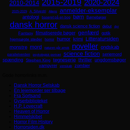
2015-2019
2020-2024
2010-2014
anmelder-eksemplar
A. Silvestri
2025-2029
Aliens
børn
antologi
Børnebøger
baseret på en bog
dansk horror
dansk science fiction
debut
dyr
genfærd
filmatiserede bøger
Fantasy
gotik
Litteratursiden
humor
krimi
hjemsøgte steder
horror
noveller
mord
monstre
ondskab
naturen går amok
science fiction
seriemord
parallelverden
psykologisk portræt
spænding
tegneserie
thriller
ungdomsbøger
Stephen King
zombier
vampyrer
venskab
Gode horrorlinks m.m.
Dansk Horror Selskab
En lejemorder ser tilbage
Fra Sortsand
Gyserbiblioteket
H.P. Lovecraft
Heaven of Horror
Himmelskibet
Horror Film History
Horrorsiden.dk