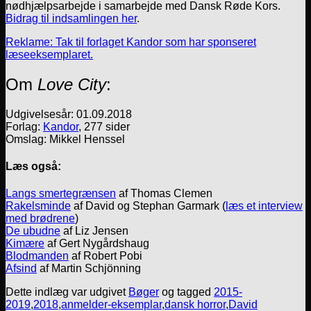
nødhjælpsarbejde i samarbejde med Dansk Røde Kors.
Bidrag til indsamlingen her
.
Reklame: Tak til forlaget Kandor som har sponseret
læseeksemplaret.
Om
Love City
:
Udgivelsesår: 01.09.2018
Forlag:
Kandor
, 277 sider
Omslag: Mikkel Henssel
Læs også:
Langs smertegrænsen
af Thomas Clemen
Rakelsminde
af David og Stephan Garmark (
læs et interview
med brødrene
)
De ubudne
af Liz Jensen
Kimære
af Gert Nygårdshaug
Blodmanden
af Robert Pobi
Afsind
af Martin Schjönning
Dette indlæg var udgivet
Bøger
og tagged
2015-
2019
,
2018
,
anmelder-eksemplar
,
dansk horror
,
David