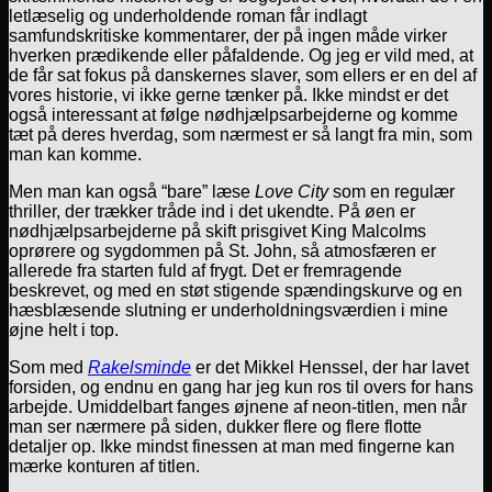
letlæselig og underholdende roman får indlagt
samfundskritiske kommentarer, der på ingen måde virker
hverken prædikende eller påfaldende. Og jeg er vild med, at
de får sat fokus på danskernes slaver, som ellers er en del af
vores historie, vi ikke gerne tænker på. Ikke mindst er det
også interessant at følge nødhjælpsarbejderne og komme
tæt på deres hverdag, som nærmest er så langt fra min, som
man kan komme.
Men man kan også “bare” læse
Love City
som en regulær
thriller, der trækker tråde ind i det ukendte. På øen er
nødhjælpsarbejderne på skift prisgivet King Malcolms
oprørere og sygdommen på St. John, så atmosfæren er
allerede fra starten fuld af frygt. Det er fremragende
beskrevet, og med en støt stigende spændingskurve og en
hæsblæsende slutning er underholdningsværdien i mine
øjne helt i top.
Som med
Rakelsminde
er det Mikkel Henssel, der har lavet
forsiden, og endnu en gang har jeg kun ros til overs for hans
arbejde. Umiddelbart fanges øjnene af neon-titlen, men når
man ser nærmere på siden, dukker flere og flere flotte
detaljer op. Ikke mindst finessen at man med fingerne kan
mærke konturen af titlen.