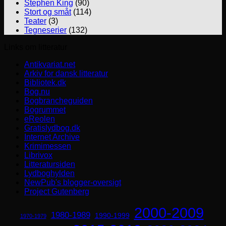
Stephen King
(90)
Stort og småt
(114)
Teater
(3)
Tegneserier
(132)
Links om litteratur
Antikvariat.net
Arkiv for dansk litteratur
Bibliotek.dk
Bog.nu
Bogbrancheguiden
Bogrummet
eReolen
Gratislydbog.dk
Internet Archive
Krimimessen
Librivox
Litteratursiden
Lydboghylden
NewPub's blogger-oversigt
Project Gutenberg
2000-2009
1980-1989
1990-1999
1970-1979