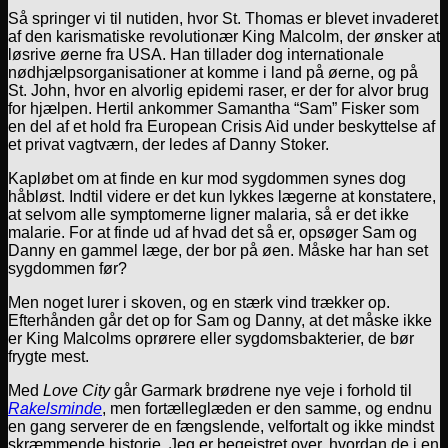
Så springer vi til nutiden, hvor St. Thomas er blevet invaderet
af den karismatiske revolutionær King Malcolm, der ønsker at
løsrive øerne fra USA. Han tillader dog internationale
nødhjælpsorganisationer at komme i land på øerne, og på
St. John, hvor en alvorlig epidemi raser, er der for alvor brug
for hjælpen. Hertil ankommer Samantha “Sam” Fisker som
en del af et hold fra European Crisis Aid under beskyttelse af
et privat vagtværn, der ledes af Danny Stoker.
Kapløbet om at finde en kur mod sygdommen synes dog
håbløst. Indtil videre er det kun lykkes lægerne at konstatere,
at selvom alle symptomerne ligner malaria, så er det ikke
malarie. For at finde ud af hvad det så er, opsøger Sam og
Danny en gammel læge, der bor på øen. Måske har han set
sygdommen før?
Men noget lurer i skoven, og en stærk vind trækker op.
Efterhånden går det op for Sam og Danny, at det måske ikke
er King Malcolms oprørere eller sygdomsbakterier, de bør
frygte mest.
Med
Love City
går Garmark brødrene nye veje i forhold til
Rakelsminde
, men fortælleglæden er den samme, og endnu
en gang serverer de en fængslende, velfortalt og ikke mindst
skræmmende historie. Jeg er begejstret over, hvordan de i en