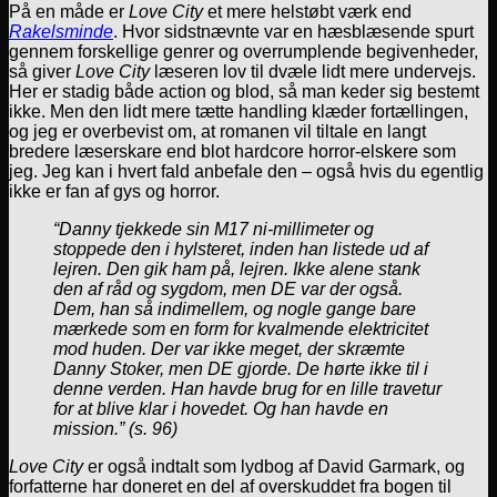
På en måde er
Love City
et mere helstøbt værk end
Rakelsminde
. Hvor sidstnævnte var en hæsblæsende spurt
gennem forskellige genrer og overrumplende begivenheder,
så giver
Love City
læseren lov til dvæle lidt mere undervejs.
Her er stadig både action og blod, så man keder sig bestemt
ikke. Men den lidt mere tætte handling klæder fortællingen,
og jeg er overbevist om, at romanen vil tiltale en langt
bredere læserskare end blot hardcore horror-elskere som
jeg. Jeg kan i hvert fald anbefale den – også hvis du egentlig
ikke er fan af gys og horror.
“Danny tjekkede sin M17 ni-millimeter og
stoppede den i hylsteret, inden han listede ud af
lejren. Den gik ham på, lejren. Ikke alene stank
den af råd og sygdom, men DE var der også.
Dem, han så indimellem, og nogle gange bare
mærkede som en form for kvalmende elektricitet
mod huden. Der var ikke meget, der skræmte
Danny Stoker, men DE gjorde. De hørte ikke til i
denne verden. Han havde brug for en lille travetur
for at blive klar i hovedet. Og han havde en
mission.” (s. 96)
Love City
er også indtalt som lydbog af David Garmark, og
forfatterne har doneret en del af overskuddet fra bogen til