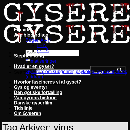
Fortsæt
til
indhold
Forside
Alle blogindlæg
Bøger: A – H
I – N
O – Å
Stephen King
Filmatiseringer
Hvad er en gyser?
Gyseren: om subgenrer, psykologi og eventyrtræk
Search for:
Search Button
(uddrag)
Hvorfor fascineres vi af gyset?
Gys og eventyr
Den gotiske fortælling
Vampyrens historie
Danske gyserfilm
Tidslinje
Om Gyseren
Tag Arkiver:
virus