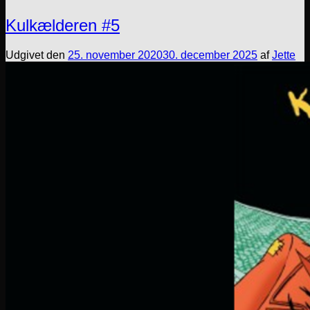
Kulkælderen #5
Udgivet den
25. november 2020
30. december 2025
af
Jette