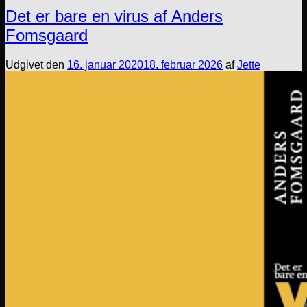
Det er bare en virus af Anders
Fomsgaard
Udgivet den
16. januar 2020
18. februar 2026
af
Jette