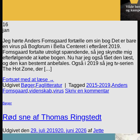
16
jan
Jeg hørte Anders Fomsgaard fortælle om sin bog Det er bare
en virus på Bogforum i Bella Centeret i efteråret 2019.
Fomsgaard fortalte utroligt spændende, så jeg skyndte mig
efterfølgende at købe bogen. Nu har jeg også fået den læst,
og den kan bestemt anbefales. Også i 2019 så jeg tv-serien
The Hot Zone, der […]
Fortsæt med at læse
→
Udgivet
Bøger
,
Faglitteratur
|
Tagged
2015-2019
,
Anders
Fomsgaard
,
videnskab
,
virus
Skriv en kommentar
Bøger
Rød sne af Thomas Ringstedt
Udgivet den
29. juli 2019
20. juni 2026
af
Jette