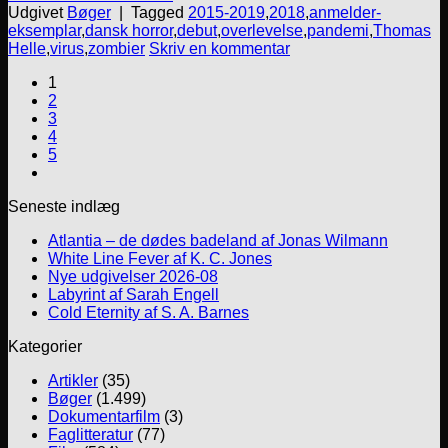
Udgivet
Bøger
|
Tagged
2015-2019
,
2018
,
anmelder-
eksemplar
,
dansk horror
,
debut
,
overlevelse
,
pandemi
,
Thomas
Helle
,
virus
,
zombier
Skriv en kommentar
1
2
3
4
5
Seneste indlæg
Atlantia – de dødes badeland af Jonas Wilmann
White Line Fever af K. C. Jones
Nye udgivelser 2026-08
Labyrint af Sarah Engell
Cold Eternity af S. A. Barnes
Kategorier
Artikler
(35)
Bøger
(1.499)
Dokumentarfilm
(3)
Faglitteratur
(77)