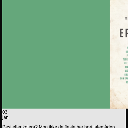
03
jan
Pest eller kolera? Mon ikke de fleste har hørt talemåden,