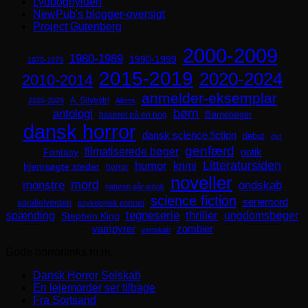
Lydboghylden
NewPub's blogger-oversigt
Project Gutenberg
2000-2009
1980-1989
1990-1999
1970-1979
2015-2019
2020-2024
2010-2014
anmelder-eksemplar
A. Silvestri
2025-2029
Aliens
børn
antologi
Børnebøger
baseret på en bog
dansk horror
dansk science fiction
debut
dyr
genfærd
filmatiserede bøger
Fantasy
gotik
Litteratursiden
humor
krimi
hjemsøgte steder
horror
noveller
mord
monstre
ondskab
naturen går amok
science fiction
seriemord
parallelverden
psykologisk portræt
spænding
tegneserie
thriller
ungdomsbøger
Stephen King
zombier
vampyrer
venskab
Gode horrorlinks m.m.
Dansk Horror Selskab
En lejemorder ser tilbage
Fra Sortsand