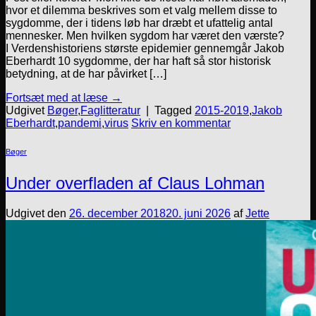
hvor et dilemma beskrives som et valg mellem disse to
sygdomme, der i tidens løb har dræbt et ufattelig antal
mennesker. Men hvilken sygdom har været den værste?
I Verdenshistoriens største epidemier gennemgår Jakob
Eberhardt 10 sygdomme, der har haft så stor historisk
betydning, at de har påvirket […]
Fortsæt med at læse
→
Udgivet
Bøger
,
Faglitteratur
|
Tagged
2015-2019
,
Jakob
Eberhardt
,
pandemi
,
virus
Skriv en kommentar
Bøger
Under overfladen af Claus Lohman
Udgivet den
26. december 2018
20. juni 2026
af
Jette