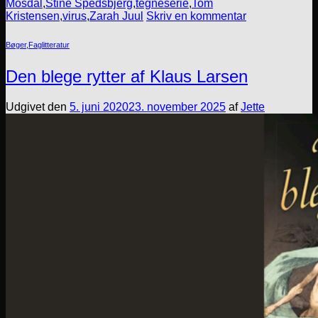
Mosdal
,
Stine Spedsbjerg
,
tegneserie
,
Tom
Kristensen
,
virus
,
Zarah Juul
Skriv en kommentar
Bøger
,
Faglitteratur
Den blege rytter af Klaus Larsen
Udgivet den
5. juni 2020
23. november 2025
af
Jette