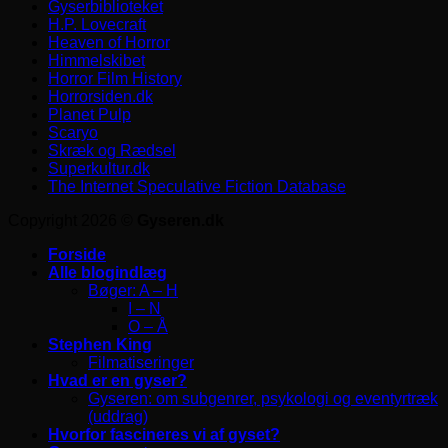
Gyserbiblioteket
H.P. Lovecraft
Heaven of Horror
Himmelskibet
Horror Film History
Horrorsiden.dk
Planet Pulp
Scaryo
Skræk og Rædsel
Superkultur.dk
The Internet Speculative Fiction Database
Copyright 2026 ©
Gyseren.dk
Forside
Alle blogindlæg
Bøger: A – H
I – N
O – Å
Stephen King
Filmatiseringer
Hvad er en gyser?
Gyseren: om subgenrer, psykologi og eventyrtræk
(uddrag)
Hvorfor fascineres vi af gyset?