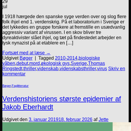
29
jul
I 1918 hærgede den spanske syge verden over og slog flere
folk ihjel end 1. verdenskrig. På et laboratorium i Sverige er
det lykkedes en gruppe forskere at fremstille en usædvanlig
aggressiv variant af virussen. I en skov bliver tre
dyreaktivister slået ihjel, og tæt på findestedet arbejder en
tysk nynazist på at etablere en […]
Fortsæt med at læse
→
Udgivet
Bøger
|
Tagged
2010-2014
,
biologiske
våben
,
debut
,
mord
,
økologisk gys
,
Sverige
,
Thomas
Ringstedt
,
thriller
,
videnskab
,
videnskabsthriller
,
virus
Skriv en
kommentar
Bøger
,
Faglitteratur
Verdenshistoriens største epidemier af
Jakob Eberhardt
Udgivet den
3. januar 2019
18. februar 2026
af
Jette