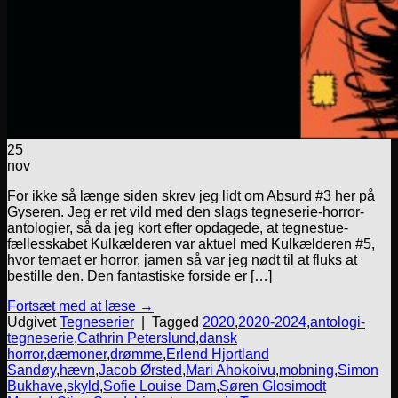
25
nov
For ikke så længe siden skrev jeg lidt om Absurd #3 her på
Gyseren. Jeg er ret vild med den slags tegneserie-horror-
antologier, så da jeg kort efter opdagede, at tegnestue-
fællesskabet Kulkælderen var aktuel med Kulkælderen #5,
hvor temaet er horror, jamen så var jeg nødt til at fluks at
bestille den. Den fantastiske forside er […]
Fortsæt med at læse
→
Udgivet
Tegneserier
|
Tagged
2020
,
2020-2024
,
antologi-
tegneserie
,
Cathrin Peterslund
,
dansk
horror
,
dæmoner
,
drømme
,
Erlend Hjortland
Sandøy
,
hævn
,
Jacob Ørsted
,
Mari Ahokoivu
,
mobning
,
Simon
Bukhave
,
skyld
,
Sofie Louise Dam
,
Søren Glosimodt