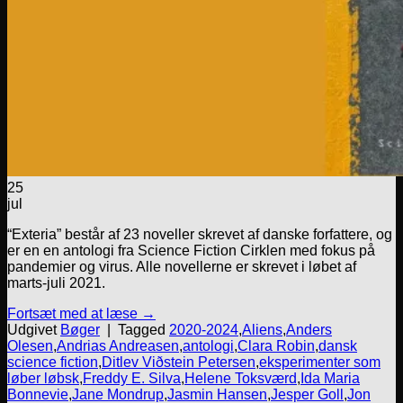
25
jul
“Exteria” består af 23 noveller skrevet af danske forfattere, og
er en en antologi fra Science Fiction Cirklen med fokus på
pandemier og virus. Alle novellerne er skrevet i løbet af
marts-juli 2021.
Fortsæt med at læse
→
Udgivet
Bøger
|
Tagged
2020-2024
,
Aliens
,
Anders
Olesen
,
Andrias Andreasen
,
antologi
,
Clara Robin
,
dansk
science fiction
,
Ditlev Viðstein Petersen
,
eksperimenter som
løber løbsk
,
Freddy E. Silva
,
Helene Toksværd
,
Ida Maria
Bonnevie
,
Jane Mondrup
,
Jasmin Hansen
,
Jesper Goll
,
Jon