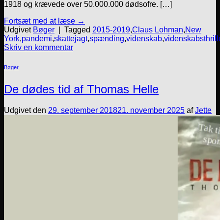
1918 og krævede over 50.000.000 dødsofre. […]
Fortsæt med at læse
→
Udgivet
Bøger
|
Tagged
2015-2019
,
Claus Lohman
,
New
York
,
pandemi
,
skattejagt
,
spænding
,
videnskab
,
videnskabsthrill
Skriv en kommentar
Bøger
De dødes tid af Thomas Helle
Udgivet den
29. september 2018
21. november 2025
af
Jette