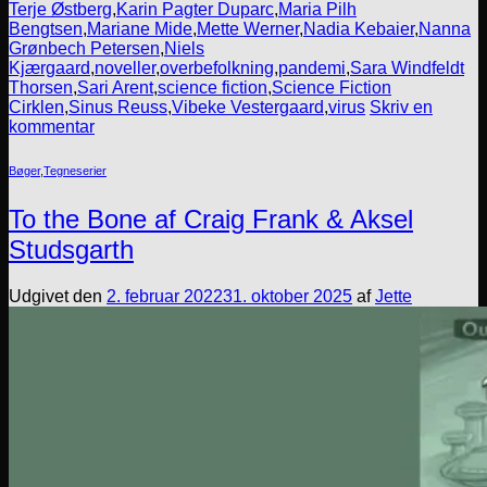
Terje Østberg
,
Karin Pagter Duparc
,
Maria Pilh
Bengtsen
,
Mariane Mide
,
Mette Werner
,
Nadia Kebaier
,
Nanna
Grønbech Petersen
,
Niels
Kjærgaard
,
noveller
,
overbefolkning
,
pandemi
,
Sara Windfeldt
Thorsen
,
Sari Arent
,
science fiction
,
Science Fiction
Cirklen
,
Sinus Reuss
,
Vibeke Vestergaard
,
virus
Skriv en
kommentar
Bøger
,
Tegneserier
To the Bone af Craig Frank & Aksel
Studsgarth
Udgivet den
2. februar 2022
31. oktober 2025
af
Jette