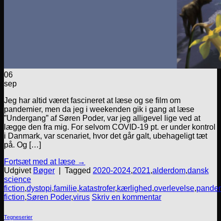
06
sep
Jeg har altid været fascineret at læse og se film om
pandemier, men da jeg i weekenden gik i gang at læse
”Undergang” af Søren Poder, var jeg alligevel lige ved at
lægge den fra mig. For selvom COVID-19 pt. er under kontrol
i Danmark, var scenariet, hvor det går galt, ubehageligt tæt
på. Og […]
Fortsæt med at læse
→
Udgivet
Bøger
|
Tagged
2020-2024
,
2021
,
alderdom
,
dansk
science
fiction
,
dystopi
,
familie
,
katastrofer
,
kærlighed
,
overlevelse
,
pande
fiction
,
Søren Poder
,
virus
Skriv en kommentar
Tegneserier