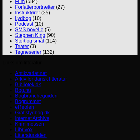
Film
(584)
Forfatterportrætter
(27)
Instruktører
(35)
Lydbog
(10)
Podcast
(10)
SMS novelle
(5)
Stephen King
(90)
Stort og småt
(114)
Teater
(3)
Tegneserier
(132)
Links om litteratur
Antikvariat.net
Arkiv for dansk litteratur
Bibliotek.dk
Bog.nu
Bogbrancheguiden
Bogrummet
eReolen
Gratislydbog.dk
Internet Archive
Krimimessen
Librivox
Litteratursiden