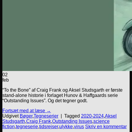
02
feb
“To the Bone” af Craig Frank og Aksel Studsgarth er første
stand-alone historie i forlaget Hunov & Haffgaards serie
“Outstanding Issues”. Og det tegner godt.
Fortsæt med at læse
→
Udgivet
Bøger
,
Tegneserier
|
Tagged
2020-2024
,
Aksel
Studsgarth
,
Craig Frank
,
Outstanding Issues
,
science
fiction
,
tegneserie
,
tidsrejser
,
ulykke
,
virus
Skriv en kommentar