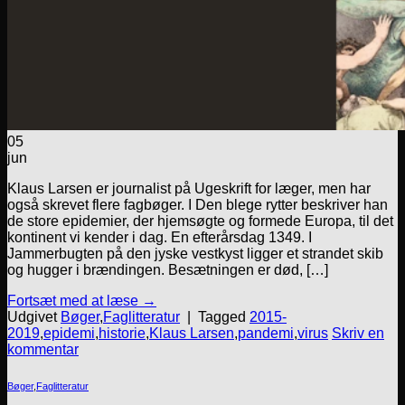
05
jun
Klaus Larsen er journalist på Ugeskrift for læger, men har
også skrevet flere fagbøger. I Den blege rytter beskriver han
de store epidemier, der hjemsøgte og formede Europa, til det
kontinent vi kender i dag. En efterårsdag 1349. I
Jammerbugten på den jyske vestkyst ligger et strandet skib
og hugger i brændingen. Besætningen er død, […]
Fortsæt med at læse
→
Udgivet
Bøger
,
Faglitteratur
|
Tagged
2015-
2019
,
epidemi
,
historie
,
Klaus Larsen
,
pandemi
,
virus
Skriv en
kommentar
Bøger
,
Faglitteratur