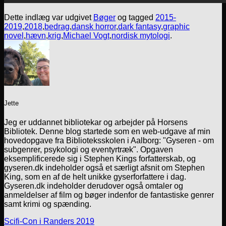
Dette indlæg var udgivet
Bøger
og tagged
2015-
2019
,
2018
,
bedrag
,
dansk horror
,
dark fantasy
,
graphic
novel
,
hævn
,
krig
,
Michael Vogt
,
nordisk mytologi
.
Jette
Jeg er uddannet bibliotekar og arbejder på Horsens
Bibliotek. Denne blog startede som en web-udgave af min
hovedopgave fra Biblioteksskolen i Aalborg: "Gyseren - om
subgenrer, psykologi og eventyrtræk". Opgaven
eksemplificerede sig i Stephen Kings forfatterskab, og
gyseren.dk indeholder også et særligt afsnit om Stephen
King, som en af de helt unikke gyserforfattere i dag.
Gyseren.dk indeholder derudover også omtaler og
anmeldelser af film og bøger indenfor de fantastiske genrer
samt krimi og spænding.
Scifi-Con i Randers 2019