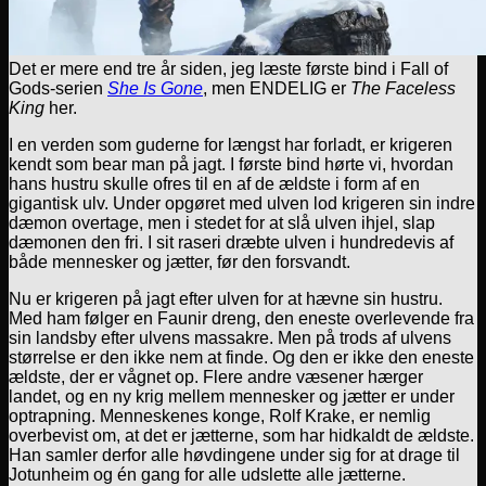
Det er mere end tre år siden, jeg læste første bind i Fall of
Gods-serien
She Is Gone
, men ENDELIG er
The Faceless
King
her.
I en verden som guderne for længst har forladt, er krigeren
kendt som bear man på jagt. I første bind hørte vi, hvordan
hans hustru skulle ofres til en af de ældste i form af en
gigantisk ulv. Under opgøret med ulven lod krigeren sin indre
dæmon overtage, men i stedet for at slå ulven ihjel, slap
dæmonen den fri. I sit raseri dræbte ulven i hundredevis af
både mennesker og jætter, før den forsvandt.
Nu er krigeren på jagt efter ulven for at hævne sin hustru.
Med ham følger en Faunir dreng, den eneste overlevende fra
sin landsby efter ulvens massakre. Men på trods af ulvens
størrelse er den ikke nem at finde. Og den er ikke den eneste
ældste, der er vågnet op. Flere andre væsener hærger
landet, og en ny krig mellem mennesker og jætter er under
optrapning. Menneskenes konge, Rolf Krake, er nemlig
overbevist om, at det er jætterne, som har hidkaldt de ældste.
Han samler derfor alle høvdingene under sig for at drage til
Jotunheim og én gang for alle udslette alle jætterne.