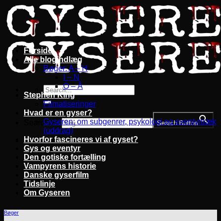
Fortsæt
til
indhold
Forside
Alle blogindlæg
Bøger: A – H
I – N
O – Å
Stephen King
Filmatiseringer
Hvad er en gyser?
Gyseren: om subgenrer, psykologi og eventyrtræk
Search for:
Search Button
(uddrag)
Hvorfor fascineres vi af gyset?
Gys og eventyr
Den gotiske fortælling
Vampyrens historie
Danske gyserfilm
Tidslinje
Om Gyseren
Bøger