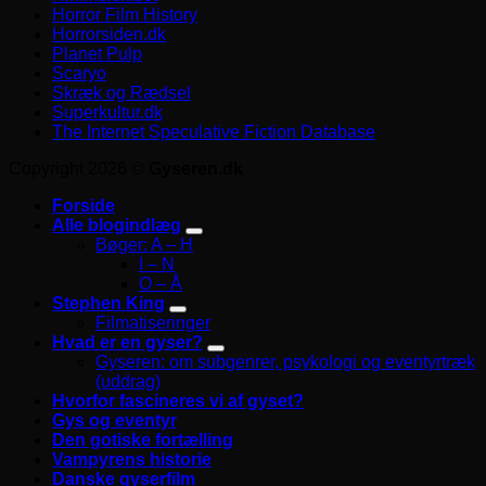
Horror Film History
Horrorsiden.dk
Planet Pulp
Scaryo
Skræk og Rædsel
Superkultur.dk
The Internet Speculative Fiction Database
Copyright 2026 ©
Gyseren.dk
Forside
Alle blogindlæg
Bøger: A – H
I – N
O – Å
Stephen King
Filmatiseringer
Hvad er en gyser?
Gyseren: om subgenrer, psykologi og eventyrtræk
(uddrag)
Hvorfor fascineres vi af gyset?
Gys og eventyr
Den gotiske fortælling
Vampyrens historie
Danske gyserfilm