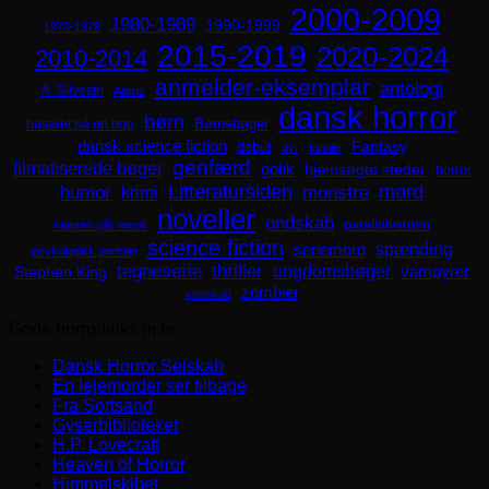
2000-2009
1980-1989
1990-1999
1970-1979
2015-2019
2020-2024
2010-2014
anmelder-eksemplar
antologi
A. Silvestri
Aliens
dansk horror
børn
Børnebøger
baseret på en bog
dansk science fiction
Fantasy
debut
dyr
familie
genfærd
filmatiserede bøger
gotik
hjemsøgte steder
horror
mord
Litteratursiden
humor
krimi
monstre
noveller
ondskab
parallelverden
naturen går amok
science fiction
spænding
seriemord
psykologisk portræt
tegneserie
thriller
ungdomsbøger
Stephen King
vampyrer
zombier
venskab
Gode horrorlinks m.m.
Dansk Horror Selskab
En lejemorder ser tilbage
Fra Sortsand
Gyserbiblioteket
H.P. Lovecraft
Heaven of Horror
Himmelskibet