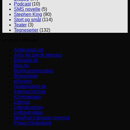
Podcast
(10)
SMS novelle
(5)
Stephen King
(90)
Stort og småt
(114)
Teater
(3)
Tegneserier
(132)
Links om litteratur
Antikvariat.net
Arkiv for dansk litteratur
Bibliotek.dk
Bog.nu
Bogbrancheguiden
Bogrummet
eReolen
Gratislydbog.dk
Internet Archive
Krimimessen
Librivox
Litteratursiden
Lydboghylden
NewPub's blogger-oversigt
Project Gutenberg