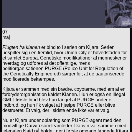
07
maj
Flugten fra klanen
er bind to i serien om Kijara. Serien
udspiller sig i en fremtid, hvor Union City er hovedstaden for
et samlet Europa. Genetiske modifikationer af mennesker er
hverdag og udføres af det offentlige, mens
politiorganisationen PURGE (Police Unit for Regulation of
the Genetically Engineered) sørger for, at de uautoriserede
modificerede bekæmpes.
Kijara er sammen med sin brødre, coyoterne, medlem af en
forbryderorganisation kaldet Klanen. Hun er også en illegal
GMI. I første bind blev hun fanget af PURGE under et
indbrud, og hun fik valget at hjælpe PURGE eller blive
destrueret. Et valg, der i sidste ende ikke var et valg.
Nu er Kijara under oplæring som PURGE-agent med den
modvillige Darwin som teamleder. Darwin var sammen med
telepaten Naid på holdet, der i første omgang fangede Kijara,