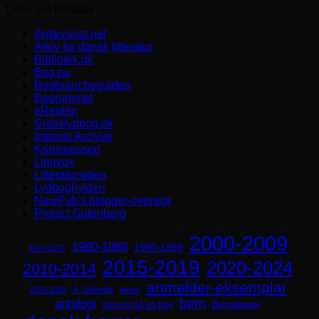
Links om litteratur
Antikvariat.net
Arkiv for dansk litteratur
Bibliotek.dk
Bog.nu
Bogbrancheguiden
Bogrummet
eReolen
Gratislydbog.dk
Internet Archive
Krimimessen
Librivox
Litteratursiden
Lydboghylden
NewPub's blogger-oversigt
Project Gutenberg
2000-2009
1980-1989
1990-1999
1970-1979
2015-2019
2020-2024
2010-2014
anmelder-eksemplar
A. Silvestri
2025-2029
Aliens
børn
antologi
Børnebøger
baseret på en bog