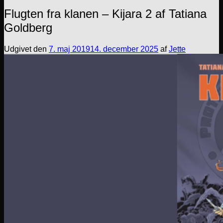
Flugten fra klanen – Kijara 2 af Tatiana
Goldberg
Udgivet den
7. maj 2019
14. december 2025
af
Jette