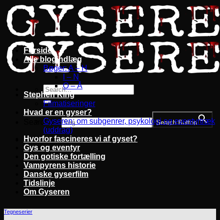
Fortsæt
til
indhold
Forside
Alle blogindlæg
Bøger: A – H
I – N
O – Å
Stephen King
Filmatiseringer
Hvad er en gyser?
Gyseren: om subgenrer, psykologi og eventyrtræk
Search for:
Search Button
(uddrag)
Hvorfor fascineres vi af gyset?
Gys og eventyr
Den gotiske fortælling
Vampyrens historie
Danske gyserfilm
Tidslinje
Om Gyseren
Tegneserier