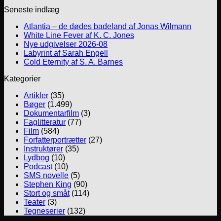
Seneste indlæg
Atlantia – de dødes badeland af Jonas Wilmann
White Line Fever af K. C. Jones
Nye udgivelser 2026-08
Labyrint af Sarah Engell
Cold Eternity af S. A. Barnes
Kategorier
Artikler
(35)
Bøger
(1.499)
Dokumentarfilm
(3)
Faglitteratur
(77)
Film
(584)
Forfatterportrætter
(27)
Instruktører
(35)
Lydbog
(10)
Podcast
(10)
SMS novelle
(5)
Stephen King
(90)
Stort og småt
(114)
Teater
(3)
Tegneserier
(132)