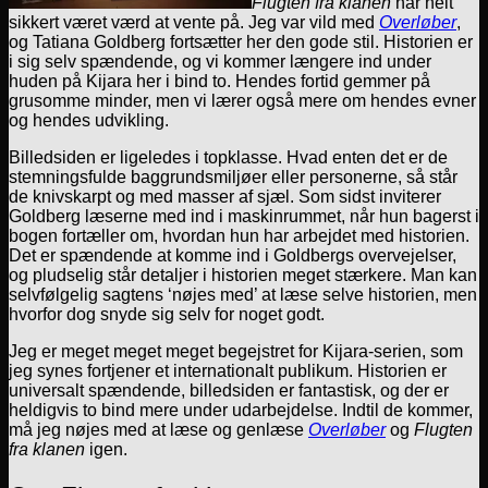
Flugten fra klanen
har helt
sikkert været værd at vente på. Jeg var vild med
Overløber
,
og Tatiana Goldberg fortsætter her den gode stil. Historien er
i sig selv spændende, og vi kommer længere ind under
huden på Kijara her i bind to. Hendes fortid gemmer på
grusomme minder, men vi lærer også mere om hendes evner
og hendes udvikling.
Billedsiden er ligeledes i topklasse. Hvad enten det er de
stemningsfulde baggrundsmiljøer eller personerne, så står
de knivskarpt og med masser af sjæl. Som sidst inviterer
Goldberg læserne med ind i maskinrummet, når hun bagerst i
bogen fortæller om, hvordan hun har arbejdet med historien.
Det er spændende at komme ind i Goldbergs overvejelser,
og pludselig står detaljer i historien meget stærkere. Man kan
selvfølgelig sagtens ‘nøjes med’ at læse selve historien, men
hvorfor dog snyde sig selv for noget godt.
Jeg er meget meget meget begejstret for Kijara-serien, som
jeg synes fortjener et internationalt publikum. Historien er
universalt spændende, billedsiden er fantastisk, og der er
heldigvis to bind mere under udarbejdelse. Indtil de kommer,
må jeg nøjes med at læse og genlæse
Overløber
og
Flugten
fra klanen
igen.