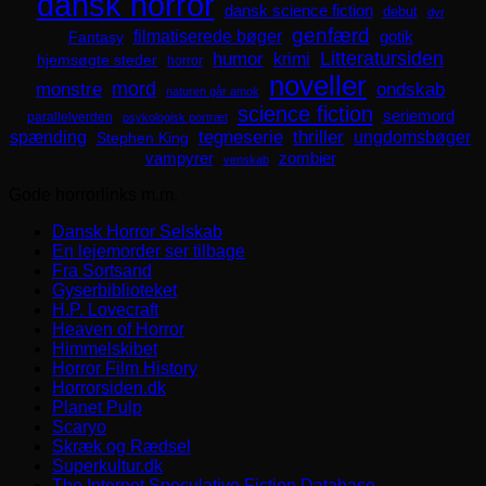
dansk horror
dansk science fiction
debut
dyr
genfærd
filmatiserede bøger
Fantasy
gotik
Litteratursiden
humor
krimi
hjemsøgte steder
horror
noveller
mord
monstre
ondskab
naturen går amok
science fiction
seriemord
parallelverden
psykologisk portræt
spænding
tegneserie
thriller
ungdomsbøger
Stephen King
zombier
vampyrer
venskab
Gode horrorlinks m.m.
Dansk Horror Selskab
En lejemorder ser tilbage
Fra Sortsand
Gyserbiblioteket
H.P. Lovecraft
Heaven of Horror
Himmelskibet
Horror Film History
Horrorsiden.dk
Planet Pulp
Scaryo
Skræk og Rædsel
Superkultur.dk
The Internet Speculative Fiction Database