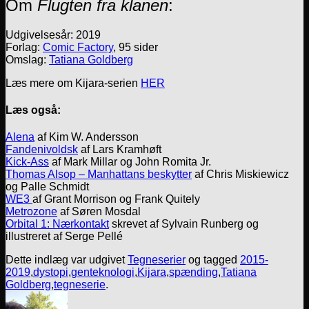
Om
Flugten fra klanen
:
Udgivelsesår: 2019
Forlag:
Comic Factory
, 95 sider
Omslag:
Tatiana Goldberg
Læs mere om Kijara-serien
HER
Læs også:
Alena
af Kim W. Andersson
Fandenivoldsk
af Lars Kramhøft
Kick-Ass
af Mark Millar og John Romita Jr.
Thomas Alsop – Manhattans beskytter
af Chris Miskiewicz
og Palle Schmidt
WE3
af Grant Morrison og Frank Quitely
Metrozone
af Søren Mosdal
Orbital 1: Nærkontakt
skrevet af Sylvain Runberg og
illustreret af Serge Pellé
Dette indlæg var udgivet
Tegneserier
og tagged
2015-
2019
,
dystopi
,
genteknologi
,
Kijara
,
spænding
,
Tatiana
Goldberg
,
tegneserie
.