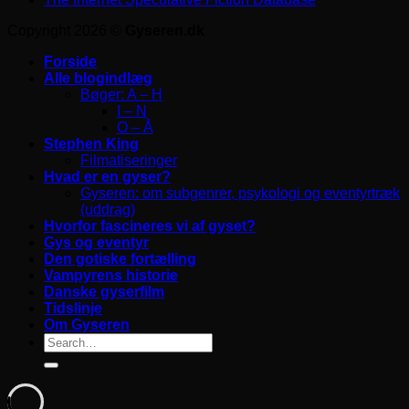
Copyright 2026 ©
Gyseren.dk
Forside
Alle blogindlæg
Bøger: A – H
I – N
O – Å
Stephen King
Filmatiseringer
Hvad er en gyser?
Gyseren: om subgenrer, psykologi og eventyrtræk
(uddrag)
Hvorfor fascineres vi af gyset?
Gys og eventyr
Den gotiske fortælling
Vampyrens historie
Danske gyserfilm
Tidslinje
Om Gyseren