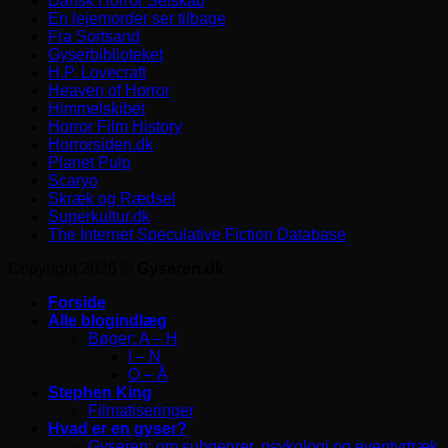
Dansk Horror Selskab
En lejemorder ser tilbage
Fra Sortsand
Gyserbiblioteket
H.P. Lovecraft
Heaven of Horror
Himmelskibet
Horror Film History
Horrorsiden.dk
Planet Pulp
Scaryo
Skræk og Rædsel
Superkultur.dk
The Internet Speculative Fiction Database
Copyright 2026 ©
Gyseren.dk
Forside
Alle blogindlæg
Bøger: A – H
I – N
O – Å
Stephen King
Filmatiseringer
Hvad er en gyser?
Gyseren: om subgenrer, psykologi og eventyrtræk