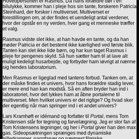
Hovedpersonen er Rasmus. Da hans forældre dør i en
bilulykke, kommer han i pleje hos sin tante, forskeren Patricia
Steinhard, der forsker i multiverset. Multiverset er
forestillingen om, at der findes et uendeligt antal verdener,
hvor der opstår en ny verden, hver gang et menneske træffer
et valg.
Rasmus vidste slet ikke, at han havde en tante, og da han
møder Patricia er det bestemt ikke kærlighed ved første blik.
Tanten kan slet ikke lide børn, og har kun taget Rasmus i
pleje for pengenes skyld. Så hun sætter ham til at lave alt
muligt kedeligt husarbejde, og forbyder ham iøvrigt at nærme
sig hendes laboratorium.
Men Rasmus er ligeglad med tantens forbud. Tanken om, at
der måske findes et univers, hvor hans forældre stadig lever,
er mere end han kan modstå. Så en aften bryder han ind i
laboratoriet, hvor det lykkes ham at åbne portalerne til
multiverset. Men hvilket univers er det rigtige? Og hvad sker
der egentlig når man springer ind i et andet univers?
Lars Kramhøft er idémand og forfatter til
Portal
, mens Tom
Kristensen står for tegning og farvelægning. Jeg er stor fan af
Tom Kristensens tegninger, og her i
Portal
giver han den max
gas. Sideopsætningen sprænges med dynamiske
billedrammer, pangfarver og nærmest filmiske