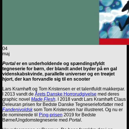
04
maj
Portal
er en underholdende og spændingsfyldt
tegneserie for børn, der blandt andet byder på en gal
videnskabskvinde, parallelle universer og en treøjet
hjort, der kan forvandle sig til en scooter
Lars Kramhøft og Tom Kristensen er et talentfuldt makkerpar.
I 2013 vandt de
Årets Danske Horrorudgivelse
med deres
graphic novel
Made Flesh
. I 2018 vandt Lars Kramhøft Claus
Deleuran prisen for Bedste Danske Tegneserieforfatter med
Fandenivoldsk
som Tom Kristensen har illustreret. Og nu er
de nominerede til
Ping-prisen
2019 for Bedste
Børne/Ungdomstegneserie med
Portal
.