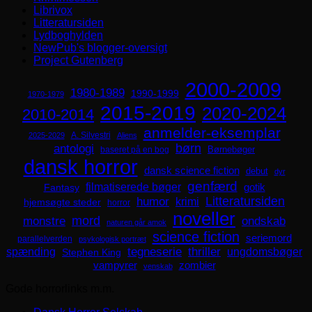
Librivox
Litteratursiden
Lydboghylden
NewPub's blogger-oversigt
Project Gutenberg
2000-2009
1980-1989
1990-1999
1970-1979
2015-2019
2020-2024
2010-2014
anmelder-eksemplar
A. Silvestri
2025-2029
Aliens
børn
antologi
Børnebøger
baseret på en bog
dansk horror
dansk science fiction
debut
dyr
genfærd
filmatiserede bøger
Fantasy
gotik
Litteratursiden
humor
krimi
hjemsøgte steder
horror
noveller
mord
monstre
ondskab
naturen går amok
science fiction
seriemord
parallelverden
psykologisk portræt
spænding
tegneserie
thriller
ungdomsbøger
Stephen King
zombier
vampyrer
venskab
Gode horrorlinks m.m.