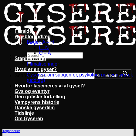
Fortsæt
til
indhold
Forside
Alle blogindlæg
Bøger: A – H
I – N
O – Å
Stephen King
Filmatiseringer
Hvad er en gyser?
Gyseren: om subgenrer, psykologi og eventyrtræk
Search for:
Search Button
(uddrag)
Hvorfor fascineres vi af gyset?
Gys og eventyr
Den gotiske fortælling
Vampyrens historie
Danske gyserfilm
Tidslinje
Om Gyseren
Tegneserier