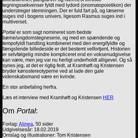
tegningssekvenser fyldt med lydord (onomatopoietikon) der
understreger stemningen. Der er fuld fart på, og læserne
suges ind i bogens univers, ligesom Rasmus suges ind i
multiverset.
Portal
er som sagt nomineret som bedste
børne/ungdomstegneserie, og med en spændende og
tempofyldt handling kombineret med den energifyldte og
fængslende billedeside er det bestemt velfortjent. Historien
er selvfølgelig mindre kompliceret end en voksenudgivelse
kan være, men jeg var nu herligt underholdt alligevel. Og så
synes jeg, at det er rigtig fedt, at Kramhøft og Kristensen
bryder kønsstereotyperne ved at lade den gale
videnskabsmand være en kvinde.
En stor anbefaling herfra.
Læs et interview med Kramhøft og Kristensen
HER
Om
Portal
:
Forlag:
Alinea
, 50 sider
Udgivelsesår: 18.02.2019
Omslag og illustrationer: Tom Kristensen