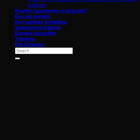
(uddrag)
Hvorfor fascineres vi af gyset?
Gys og eventyr
Den gotiske fortælling
Vampyrens historie
Danske gyserfilm
Tidslinje
Om Gyseren