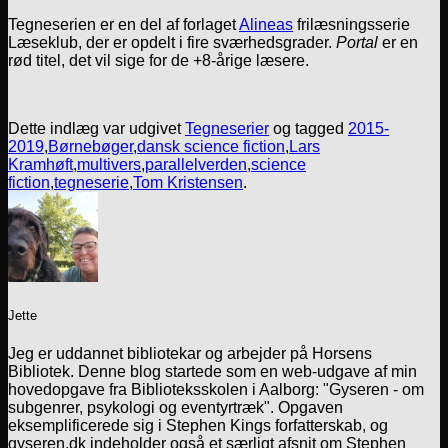
Tegneserien er en del af forlaget
Alineas
frilæsningsserie
Læseklub, der er opdelt i fire sværhedsgrader.
Portal
er en
rød titel, det vil sige for de +8-årige læsere.
Dette indlæg var udgivet
Tegneserier
og tagged
2015-
2019
,
Børnebøger
,
dansk science fiction
,
Lars
Kramhøft
,
multivers
,
parallelverden
,
science
fiction
,
tegneserie
,
Tom Kristensen
.
Jette
Jeg er uddannet bibliotekar og arbejder på Horsens
Bibliotek. Denne blog startede som en web-udgave af min
hovedopgave fra Biblioteksskolen i Aalborg: "Gyseren - om
subgenrer, psykologi og eventyrtræk". Opgaven
eksemplificerede sig i Stephen Kings forfatterskab, og
gyseren.dk indeholder også et særligt afsnit om Stephen