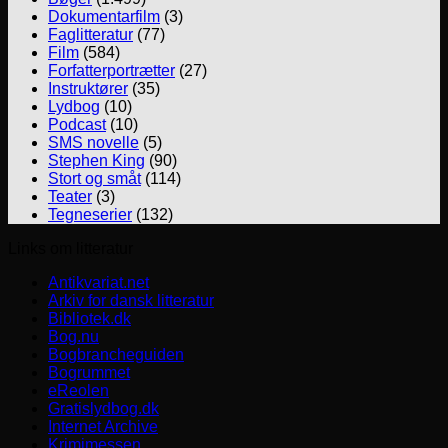
Dokumentarfilm
(3)
Faglitteratur
(77)
Film
(584)
Forfatterportrætter
(27)
Instruktører
(35)
Lydbog
(10)
Podcast
(10)
SMS novelle
(5)
Stephen King
(90)
Stort og småt
(114)
Teater
(3)
Tegneserier
(132)
Links om litteratur
Antikvariat.net
Arkiv for dansk litteratur
Bibliotek.dk
Bog.nu
Bogbrancheguiden
Bogrummet
eReolen
Gratislydbog.dk
Internet Archive
Krimimessen