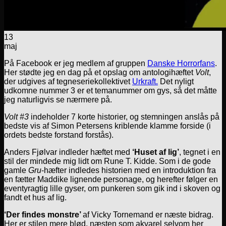
13
maj
På Facebook er jeg medlem af gruppen
Danske Horrorfans
.
Her stødte jeg en dag på et opslag om antologihæftet
Volt
,
der udgives af tegneseriekollektivet
Urkraft.
Det nyligt
udkomne nummer 3 er et temanummer om gys, så det måtte
jeg naturligvis se nærmere på.
Volt #3
indeholder 7 korte historier, og stemningen anslås på
bedste vis af Simon Petersens kriblende klamme forside (i
ordets bedste forstand forstås).
Anders Fjølvar indleder hæftet med
‘Huset af lig’
, tegnet i en
stil der mindede mig lidt om Rune T. Kidde. Som i de gode
gamle
Gru
-hæfter indledes historien med en introduktion fra
en fætter Maddike lignende personage, og herefter følger en
eventyragtig lille gyser, om punkeren som gik ind i skoven og
fandt et hus af lig.
‘Der findes monstre’
af Vicky Tornemand er næste bidrag.
Her er stilen mere blød, næsten som akvarel selvom her