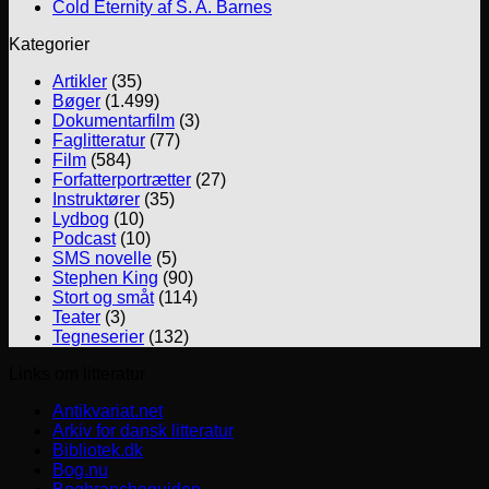
Cold Eternity af S. A. Barnes
Kategorier
Artikler
(35)
Bøger
(1.499)
Dokumentarfilm
(3)
Faglitteratur
(77)
Film
(584)
Forfatterportrætter
(27)
Instruktører
(35)
Lydbog
(10)
Podcast
(10)
SMS novelle
(5)
Stephen King
(90)
Stort og småt
(114)
Teater
(3)
Tegneserier
(132)
Links om litteratur
Antikvariat.net
Arkiv for dansk litteratur
Bibliotek.dk
Bog.nu