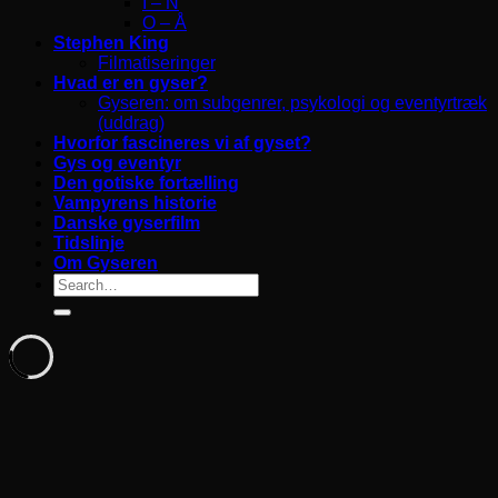
I – N
O – Å
Stephen King
Filmatiseringer
Hvad er en gyser?
Gyseren: om subgenrer, psykologi og eventyrtræk
(uddrag)
Hvorfor fascineres vi af gyset?
Gys og eventyr
Den gotiske fortælling
Vampyrens historie
Danske gyserfilm
Tidslinje
Om Gyseren