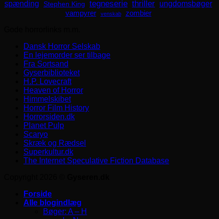
spænding
tegneserie
thriller
ungdomsbøger
Stephen King
zombier
vampyrer
venskab
Gode horrorlinks m.m.
Dansk Horror Selskab
En lejemorder ser tilbage
Fra Sortsand
Gyserbiblioteket
H.P. Lovecraft
Heaven of Horror
Himmelskibet
Horror Film History
Horrorsiden.dk
Planet Pulp
Scaryo
Skræk og Rædsel
Superkultur.dk
The Internet Speculative Fiction Database
Copyright 2026 ©
Gyseren.dk
Forside
Alle blogindlæg
Bøger: A – H