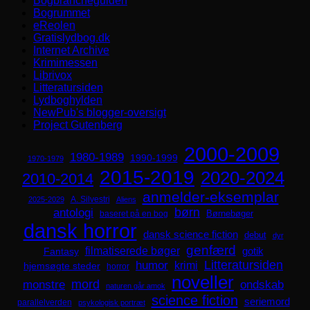
Bogbrancheguiden
Bogrummet
eReolen
Gratislydbog.dk
Internet Archive
Krimimessen
Librivox
Litteratursiden
Lydboghylden
NewPub's blogger-oversigt
Project Gutenberg
2000-2009
1980-1989
1990-1999
1970-1979
2015-2019
2020-2024
2010-2014
anmelder-eksemplar
A. Silvestri
2025-2029
Aliens
børn
antologi
Børnebøger
baseret på en bog
dansk horror
dansk science fiction
debut
dyr
genfærd
filmatiserede bøger
Fantasy
gotik
Litteratursiden
humor
krimi
hjemsøgte steder
horror
noveller
mord
monstre
ondskab
naturen går amok
science fiction
seriemord
parallelverden
psykologisk portræt