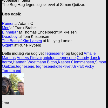
Woetmann Bitton
The Bog Hag tegnet og skrevet af Simon Quitzau
Læs også:
Ruiner
af Adam. O
Morf
af Frank Brahe
Einherjar
af Thomas Engelbrecht Mikkelsen
Deadboy
af Tom Kristensen
The Best of Kim Larsen
af K. Lyng Larsen
Gigant
af Rune Ryberg
Dette indlæg var udgivet
Tegneserier
og tagged
Amalie
Martens
,
Anders Fjølvar
,
antologi-tegneserie
,
Claudy
,
dansk
horror
,
Hannah Woetmann Bitton
,
Kasper Clemmensen
,
Simon
Quitzau
,
tegneserie
,
Tegneseriekollektivet Urkraft
,
Vicky
Tornemand
.
Jette