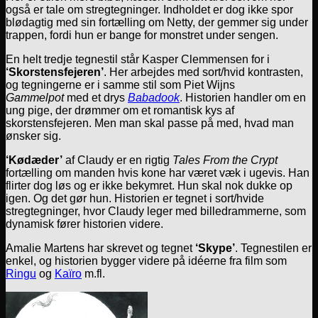
også er tale om stregtegninger. Indholdet er dog ikke spor
blødagtig med sin fortælling om Netty, der gemmer sig under
trappen, fordi hun er bange for monstret under sengen.
En helt tredje tegnestil står Kasper Clemmensen for i
‘Skorstensfejeren’
. Her arbejdes med sort/hvid kontrasten,
og tegningerne er i samme stil som Piet Wijns
Gammelpot
med et drys
Babadook
. Historien handler om en
ung pige, der drømmer om et romantisk kys af
skorstensfejeren. Men man skal passe på med, hvad man
ønsker sig.
‘Kødæder’
af Claudy er en rigtig
Tales From the Crypt
fortælling om manden hvis kone har været væk i ugevis. Han
flirter dog løs og er ikke bekymret. Hun skal nok dukke op
igen. Og det gør hun. Historien er tegnet i sort/hvide
stregtegninger, hvor Claudy leger med billedrammerne, som
dynamisk fører historien videre.
Amalie Martens har skrevet og tegnet
‘Skype’
. Tegnestilen er
enkel, og historien bygger videre på idéerne fra film som
Ringu
og
Kaïro
m.fl.