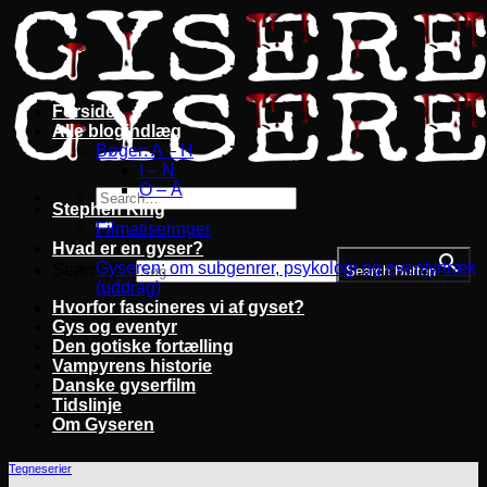
Fortsæt
til
indhold
Forside
Alle blogindlæg
Bøger: A – H
I – N
O – Å
Stephen King
Filmatiseringer
Hvad er en gyser?
Gyseren: om subgenrer, psykologi og eventyrtræk
Search for:
Search Button
(uddrag)
Hvorfor fascineres vi af gyset?
Gys og eventyr
Den gotiske fortælling
Vampyrens historie
Danske gyserfilm
Tidslinje
Om Gyseren
Tegneserier