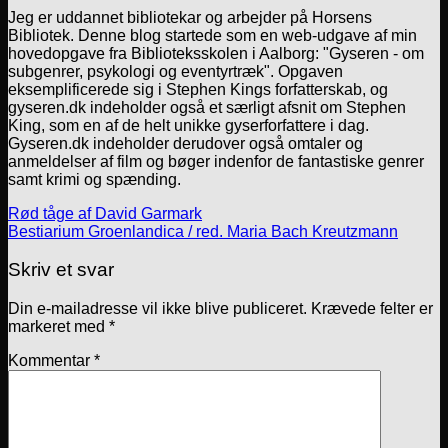
Jeg er uddannet bibliotekar og arbejder på Horsens
Bibliotek. Denne blog startede som en web-udgave af min
hovedopgave fra Biblioteksskolen i Aalborg: "Gyseren - om
subgenrer, psykologi og eventyrtræk". Opgaven
eksemplificerede sig i Stephen Kings forfatterskab, og
gyseren.dk indeholder også et særligt afsnit om Stephen
King, som en af de helt unikke gyserforfattere i dag.
Gyseren.dk indeholder derudover også omtaler og
anmeldelser af film og bøger indenfor de fantastiske genrer
samt krimi og spænding.
Rød tåge af David Garmark
Bestiarium Groenlandica / red. Maria Bach Kreutzmann
Skriv et svar
Din e-mailadresse vil ikke blive publiceret.
Krævede felter er
markeret med
*
Kommentar
*