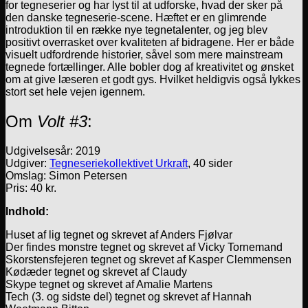
for tegneserier og har lyst til at udforske, hvad der sker på
den danske tegneserie-scene. Hæftet er en glimrende
introduktion til en række nye tegnetalenter, og jeg blev
positivt overrasket over kvaliteten af bidragene. Her er både
visuelt udfordrende historier, såvel som mere mainstream
tegnede fortællinger. Alle bobler dog af kreativitet og ønsket
om at give læseren et godt gys. Hvilket heldigvis også lykkes
stort set hele vejen igennem.
Om
Volt #3
:
Udgivelsesår: 2019
Udgiver:
Tegneseriekollektivet Urkraft
, 40 sider
Omslag: Simon Petersen
Pris: 40 kr.
Indhold:
Huset af lig tegnet og skrevet af Anders Fjølvar
Der findes monstre tegnet og skrevet af Vicky Tornemand
Skorstensfejeren tegnet og skrevet af Kasper Clemmensen
Kødæder tegnet og skrevet af Claudy
Skype tegnet og skrevet af Amalie Martens
Tech (3. og sidste del) tegnet og skrevet af Hannah