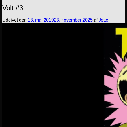
Volt #3
Udgivet den
13. maj 2019
23. november 2025
af
Jette