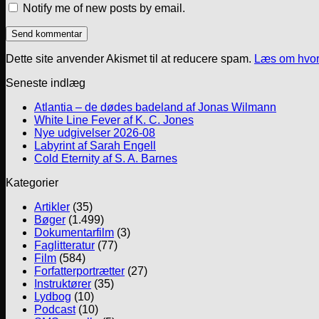
Notify me of new posts by email.
Dette site anvender Akismet til at reducere spam.
Læs om hvor
Seneste indlæg
Atlantia – de dødes badeland af Jonas Wilmann
White Line Fever af K. C. Jones
Nye udgivelser 2026-08
Labyrint af Sarah Engell
Cold Eternity af S. A. Barnes
Kategorier
Artikler
(35)
Bøger
(1.499)
Dokumentarfilm
(3)
Faglitteratur
(77)
Film
(584)
Forfatterportrætter
(27)
Instruktører
(35)
Lydbog
(10)
Podcast
(10)