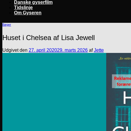
Danske gyserfilm
Tidslinje
Om Gyseren
Bøger
Huset i Chelsea af Lisa Jewell
Udgivet den
27. april 2020
29. marts 2026
af
Jette