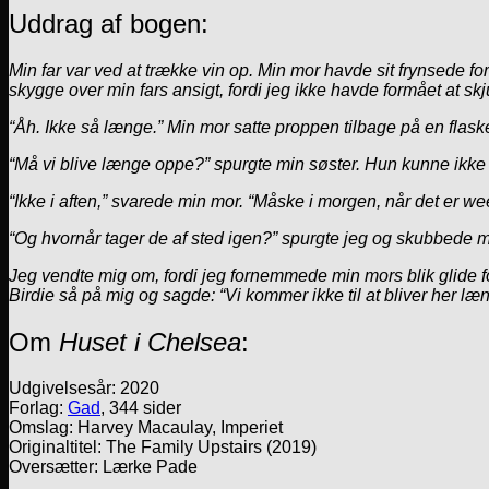
Uddrag af bogen:
Min far var ved at trække vin op. Min mor havde sit frynsede f
skygge over min fars ansigt, fordi jeg ikke havde formået at s
“Åh. Ikke så længe.” Min mor satte proppen tilbage på en flaske
“Må vi blive længe oppe?” spurgte min søster. Hun kunne ikke s
“Ikke i aften,” svarede min mor. “Måske i morgen, når det er w
“Og hvornår tager de af sted igen?” spurgte jeg og skubbede 
Jeg vendte mig om, fordi jeg fornemmede min mors blik glide f
Birdie så på mig og sagde: “Vi kommer ikke til at bliver her læng
Om
Huset i Chelsea
:
Udgivelsesår: 2020
Forlag:
Gad
, 344 sider
Omslag: Harvey Macaulay, Imperiet
Originaltitel: The Family Upstairs (2019)
Oversætter: Lærke Pade