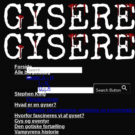
Fortsæt
til
indhold
Forside
Alle blogindlæg
Bøger: A – H
I – N
O – Å
Search for:
Search Button
Stephen King
Filmatiseringer
Hvad er en gyser?
Gyseren: om subgenrer, psykologi og eventyrtræk 
Hvorfor fascineres vi af gyset?
Gys og eventyr
Den gotiske fortælling
Vampyrens historie