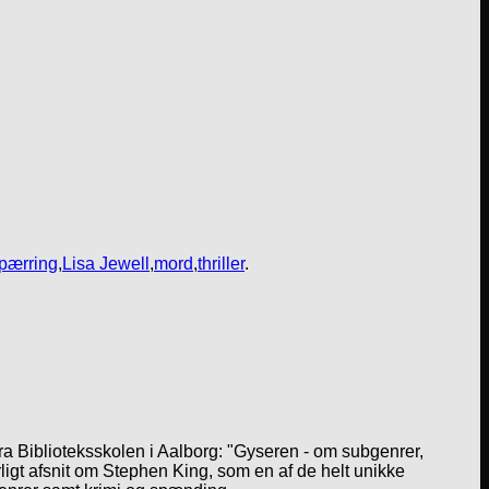
pærring
,
Lisa Jewell
,
mord
,
thriller
.
a Biblioteksskolen i Aalborg: "Gyseren - om subgenrer,
igt afsnit om Stephen King, som en af de helt unikke