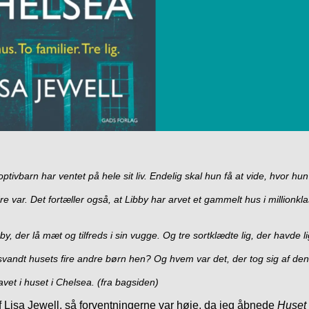
tivbarn har ventet på hele sit liv. Endelig skal hun få at vide, hvor hu
re var. Det fortæller også, at Libby har arvet et gammelt hus i million
 baby, der lå mæt og tilfreds i sin vugge. Og tre sortklædte lig, der havde
rsvandt husets fire andre børn hen? Og hvem var det, der tog sig af den
vet i huset i Chelsea. (fra bagsiden)
 Lisa Jewell, så forventningerne var høje, da jeg åbnede
Huset 