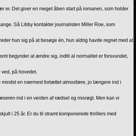
 især er. Det giver en meget åben start på romanen, som holder
mange. Så Libby kontakter journalisten Miller Roe, som
reder hun sig på at besøge én, hun aldrig havde regnet med at
omt begynder at ændre sig, indtil al normalitet er forsvundet,
i ved, på hovedet.
ke mindst en nærmest fortættet atmosfære, jo længere ind i
 læseren ind i en verden af rædsel og misrøgt. Men kan vi
ult i 25 år. Er du til stramt komponerede thrillers med