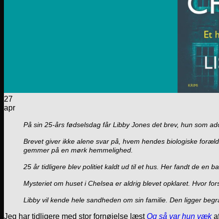
27
apr
På sin 25-års fødselsdag får Libby Jones det brev, hun som adop
Brevet giver ikke alene svar på, hvem hendes biologiske foræld
gemmer på en mørk hemmelighed.
25 år tidligere blev politiet kaldt ud til et hus. Her fandt de en
Mysteriet om huset i Chelsea er aldrig blevet opklaret. Hvor fo
Libby vil kende hele sandheden om sin familie. Den ligger begra
Jeg har tidligere med stor fornøjelse læst
Og så var hun væk
af