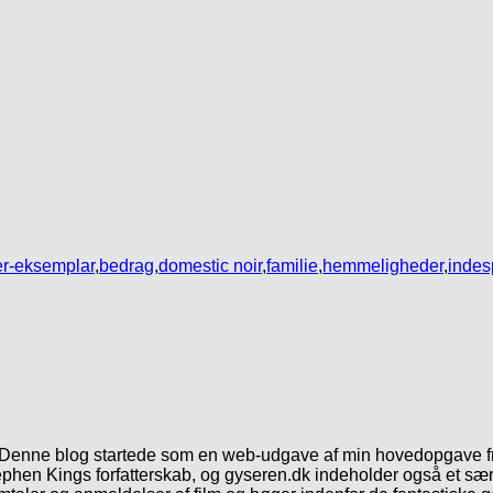
r-eksemplar
,
bedrag
,
domestic noir
,
familie
,
hemmeligheder
,
indes
. Denne blog startede som en web-udgave af min hovedopgave fr
phen Kings forfatterskab, og gyseren.dk indeholder også et særl