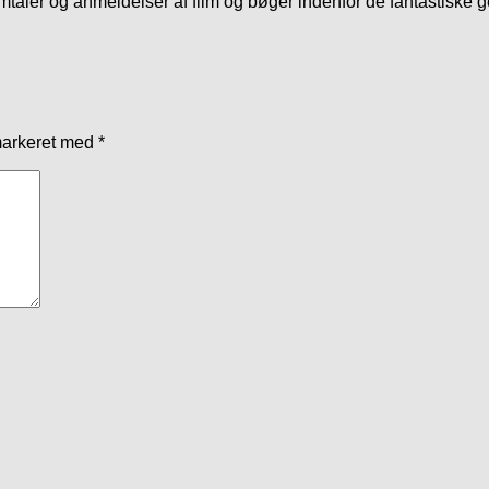
mtaler og anmeldelser af film og bøger indenfor de fantastiske 
markeret med
*