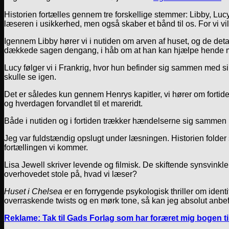
Historien fortælles gennem tre forskellige stemmer: Libby, Lucy
læseren i usikkerhed, men også skaber et bånd til os. For vi vil
Igennem Libby hører vi i nutiden om arven af huset, og de deta
dækkede sagen dengang, i håb om at han kan hjælpe hende me
Lucy følger vi i Frankrig, hvor hun befinder sig sammen med 
skulle se igen.
Det er således kun gennem Henrys kapitler, vi hører om fortiden 
og hverdagen forvandlet til et mareridt.
Både i nutiden og i fortiden trækker hændelserne sig sammen m
Jeg var fuldstændig opslugt under læsningen. Historien folder s
fortællingen vi kommer.
Lisa Jewell skriver levende og filmisk. De skiftende synsvinkl
overhovedet stole på, hvad vi læser?
Huset i Chelsea
er en forrygende psykologisk thriller om ident
overraskende twists og en mørk tone, så kan jeg absolut anbef
Reklame: Tak til Gads Forlag som har foræret mig bogen t