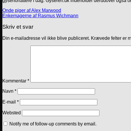
gyserforfattere i dag. Gyseren.dk indeholder derudover også o
Onde piger af Alex Marwood
Enkemagerne af Rasmus Wichmann
Skriv et svar
Din e-mailadresse vil ikke blive publiceret.
Krævede felter er 
Kommentar
*
Navn
*
E-mail
*
Websted
Notify me of follow-up comments by email.