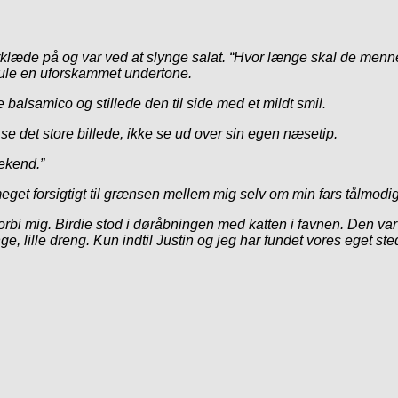
orklæde på og var ved at slynge salat. “Hvor længe skal de menn
kjule en uforskammet undertone.
 balsamico og stillede den til side med et mildt smil.
e det store billede, ikke se ud over sin egen næsetip.
eekend.”
meget forsigtigt til grænsen mellem mig selv om min fars tålmod
orbi mig. Birdie stod i døråbningen med katten i favnen. Den va
e, lille dreng. Kun indtil Justin og jeg har fundet vores eget sted