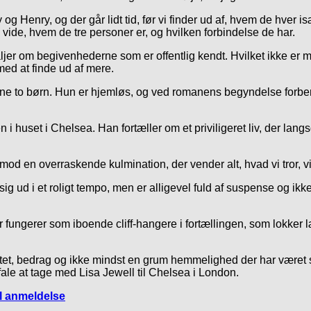
 og Henry, og der går lidt tid, før vi finder ud af, hvem de hver
 vide, hvem de tre personer er, og hvilken forbindelse de har.
ljer om begivenhederne som er offentlig kendt. Hvilket ikke er 
d at finde ud af mere.
sine to børn. Hun er hjemløs, og ved romanens begyndelse forbe
i huset i Chelsea. Han fortæller om et priviligeret liv, der langs
od en overraskende kulmination, der vender alt, hvad vi tror, v
ig ud i et roligt tempo, men er alligevel fuld af suspense og ik
er fungerer som iboende cliff-hangere i fortællingen, som lokker
itet, bedrag og ikke mindst en grum hemmelighed der har været skj
ale at tage med Lisa Jewell til Chelsea i London.
il anmeldelse