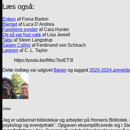
Læs også:
Enken
af Fiona Barton
Bjerget
af Luca D’Andrea
Familiens synder
af Cara Hunter
Og så var hun væk
af Lisa Jewell
Tabu
af Steen Langstrup
Sagen Collini
af Ferdinand von Schirach
Løgnen
af C. L. Taylor
https://youtu.be/IMsc7koET3I
Dette indlæg var udgivet
Bøger
og tagged
2020-2024
,
anmelde
Jette
Jeg er uddannet bibliotekar og arbejder på Horsens Bibliotek
psykologi og eventyrtræk". Opgaven eksemplificerede sig i Ste