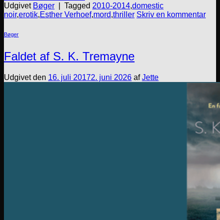
Udgivet
Bøger
|
Tagged
2010-2014
,
domestic
noir
,
erotik
,
Esther Verhoef
,
mord
,
thriller
Skriv en kommentar
Bøger
Faldet af S. K. Tremayne
Udgivet den
16. juli 2017
2. juni 2026
af
Jette