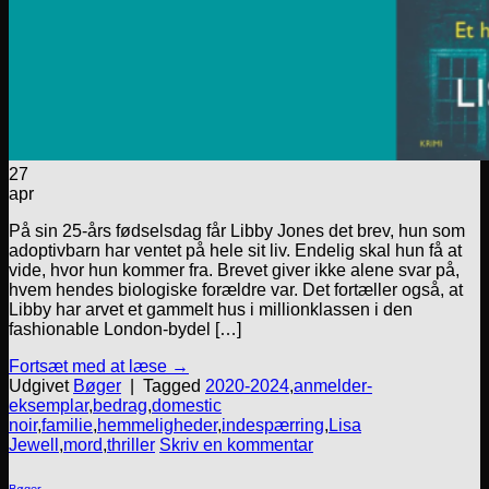
27
apr
På sin 25-års fødselsdag får Libby Jones det brev, hun som
adoptivbarn har ventet på hele sit liv. Endelig skal hun få at
vide, hvor hun kommer fra. Brevet giver ikke alene svar på,
hvem hendes biologiske forældre var. Det fortæller også, at
Libby har arvet et gammelt hus i millionklassen i den
fashionable London-bydel […]
Fortsæt med at læse
→
Udgivet
Bøger
|
Tagged
2020-2024
,
anmelder-
eksemplar
,
bedrag
,
domestic
noir
,
familie
,
hemmeligheder
,
indespærring
,
Lisa
Jewell
,
mord
,
thriller
Skriv en kommentar