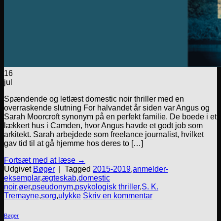
16
jul
Spændende og letlæst domestic noir thriller med en
overraskende slutning For halvandet år siden var Angus og
Sarah Moorcroft synonym på en perfekt familie. De boede i et
lækkert hus i Camden, hvor Angus havde et godt job som
arkitekt. Sarah arbejdede som freelance journalist, hvilket
gav tid til at gå hjemme hos deres to […]
Fortsæt med at læse
→
Udgivet
Bøger
|
Tagged
2015-2019
,
anmelder-
eksemplar
,
ægteskab
,
domestic
noir
,
øer
,
pseudonym
,
psykologisk thriller
,
S. K.
Tremayne
,
sorg
,
ulykke
Skriv en kommentar
Bøger