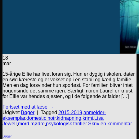
18
mar
15-årige Ellie har livet foran sig. Hun er dygtig i skolen, dater
en sød kæreste og er vokset op i en stabil og kærlig familie.
Men en dag forsvinder hun sporløst. For familien bliver intet
nogensinde det samme igen. Særligt moren Laurel er knust,
for Ellie var hendes øjesten, og i de følgende år falder […]
Fortsæt med at læse
→
Udgivet
Bøger
|
Tagged
2015-2019
,
anmelder-
eksemplar
,
domestic noir
,
kidnapning
,
krimi
,
Lisa
Jewell
,
mord
,
mødre
,
psykologisk thriller
Skriv en kommentar
Bøger