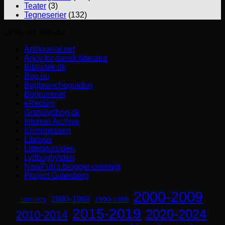
Teater
(3)
Tegneserier
(132)
Links om litteratur
Antikvariat.net
Arkiv for dansk litteratur
Bibliotek.dk
Bog.nu
Bogbrancheguiden
Bogrummet
eReolen
Gratislydbog.dk
Internet Archive
Krimimessen
Librivox
Litteratursiden
Lydboghylden
NewPub's blogger-oversigt
Project Gutenberg
2000-2009
1980-1989
1990-1999
1970-1979
2015-2019
2020-2024
2010-2014