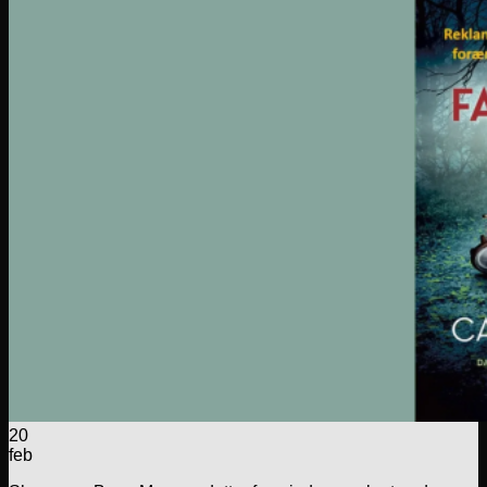
20
feb