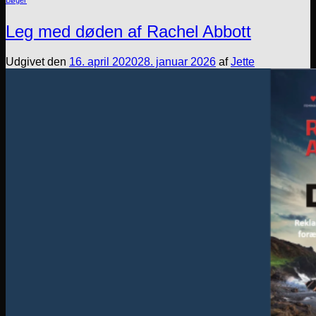
Bøger
Leg med døden af Rachel Abbott
Udgivet den
16. april 2020
28. januar 2026
af
Jette