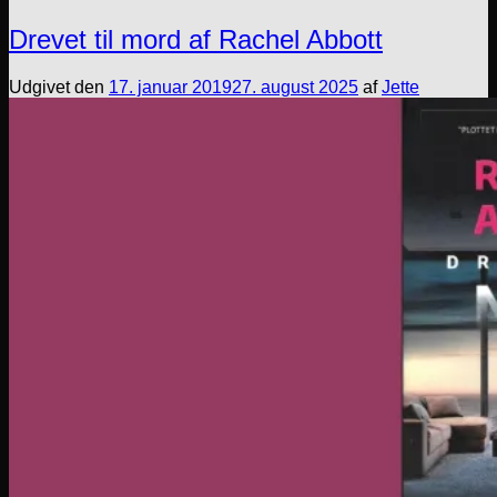
Drevet til mord af Rachel Abbott
Udgivet den
17. januar 2019
27. august 2025
af
Jette