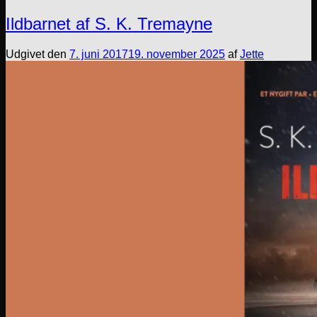
Ildbarnet af S. K. Tremayne
Udgivet den
7. juni 2017
19. november 2025
af
Jette