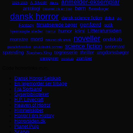
anmelder-eksemplar
A. Silvestri
2025-2029
Aliens
børn
antologi
Børnebøger
baseret på en bog
dansk horror
dansk science fiction
debut
dyr
genfærd
filmatiserede bøger
Fantasy
gotik
Litteratursiden
humor
krimi
hjemsøgte steder
horror
noveller
mord
monstre
ondskab
naturen går amok
science fiction
seriemord
parallelverden
psykologisk portræt
spænding
tegneserie
thriller
ungdomsbøger
Stephen King
zombier
vampyrer
venskab
Gode horrorlinks m.m.
Dansk Horror Selskab
En lejemorder ser tilbage
Fra Sortsand
Gyserbiblioteket
H.P. Lovecraft
Heaven of Horror
Himmelskibet
Horror Film History
Horrorsiden.dk
Planet Pulp
Scaryo