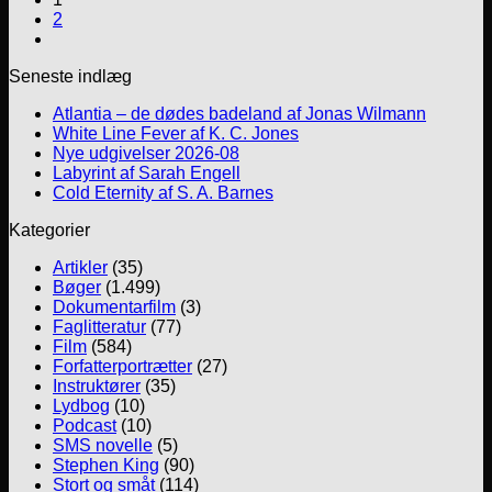
2
Seneste indlæg
Atlantia – de dødes badeland af Jonas Wilmann
White Line Fever af K. C. Jones
Nye udgivelser 2026-08
Labyrint af Sarah Engell
Cold Eternity af S. A. Barnes
Kategorier
Artikler
(35)
Bøger
(1.499)
Dokumentarfilm
(3)
Faglitteratur
(77)
Film
(584)
Forfatterportrætter
(27)
Instruktører
(35)
Lydbog
(10)
Podcast
(10)
SMS novelle
(5)
Stephen King
(90)
Stort og småt
(114)