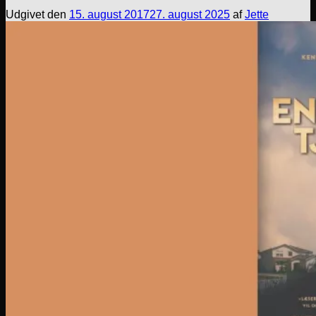
Udgivet den
15. august 2017
27. august 2025
af
Jette