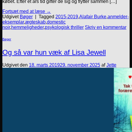
købet. Efter et års tid gifter de sig og flytter sammen […]
Fortsæt med at læse
→
Udgivet
Bøger
|
Tagged
2015-2019
,
Alafair Burke
,
anmelder-
eksemplar
,
ægteskab
,
domestic
noir
,
hemmeligheder
,
psykologisk thriller
Skriv en kommentar
Bøger
Og så var hun væk af Lisa Jewell
Udgivet den
18. marts 2019
29. november 2025
af
Jette