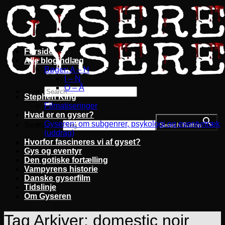
Fortsæt
til
indhold
Forside
Alle blogindlæg
Bøger: A – H
I – N
O – Å
Stephen King
Filmatiseringer
Hvad er en gyser?
Gyseren: om subgenrer, psykologi og eventyrtræk
Search for:
Search Button
(uddrag)
Hvorfor fascineres vi af gyset?
Gys og eventyr
Den gotiske fortælling
Vampyrens historie
Danske gyserfilm
Tidslinje
Om Gyseren
Tag Arkiver:
domestic noir