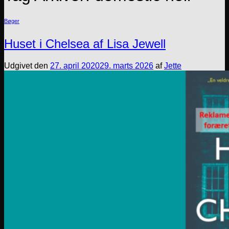
Bøger
Huset i Chelsea af Lisa Jewell
Udgivet den
27. april 2020
29. marts 2026
af
Jette