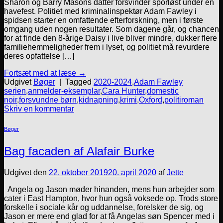
Sharon og Barry Masons datter forsvinder sporløst under en
havefest. Politiet med kriminalinspektør Adam Fawley i
spidsen starter en omfattende efterforskning, men i første
omgang uden nogen resultater. Som dagene går, og chancen
for at finde den 8-årige Daisy i live bliver mindre, dukker flere
familiehemmeligheder frem i lyset, og politiet må revurdere
deres opfattelse […]
Fortsæt med at læse
→
Udgivet
Bøger
|
Tagged
2020-2024
,
Adam Fawley
serien
,
anmelder-eksemplar
,
Cara Hunter
,
domestic
noir
,
forsvundne børn
,
kidnapning
,
krimi
,
Oxford
,
politiroman
Skriv en kommentar
Bøger
Bag facaden af Alafair Burke
Udgivet den
22. oktober 2019
20. april 2020
af
Jette
Angela og Jason møder hinanden, mens hun arbejder som
cater i East Hampton, hvor hun også voksede op. Trods store
forskelle i sociale kår og uddannelse, forelsker de sig, og
Jason er mere end glad for at få Angelas søn Spencer med i