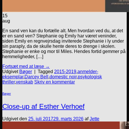
15
aug
En sand ven kan du fortælle alt. Men hvordan ved du, at det
er en sand ven? Stephanie og Emily har været veninder,
siden Emily en regnvejrsdag inviterede Stephanie i ly under
sin paraply, da de skulle hente deres to drenge i skolen.
Stephanie er enke og mor til Miles. Hendes fortid gemmer på
hemmeligheder, […]
Fortsæt med at læse
→
Udgivet
Bøger
|
Tagged
2015-2019
,
anmelder-
eksemplar
,
Darcey Bell
,
domestic noir
,
psykologisk
thriller
,
venskab
Skriv en kommentar
Bøger
Close-up af Esther Verhoef
Udgivet den
25. juli 2017
29. marts 2026
af
Jette