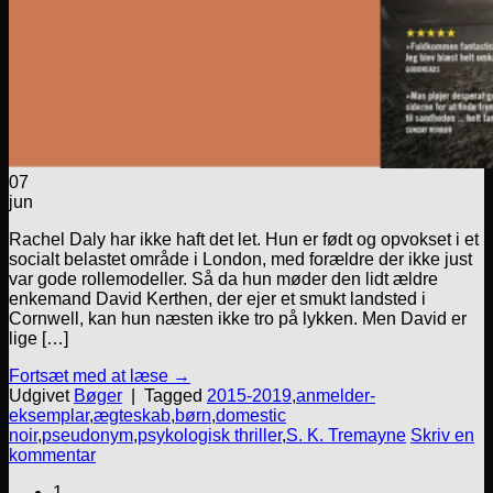
07
jun
Rachel Daly har ikke haft det let. Hun er født og opvokset i et
socialt belastet område i London, med forældre der ikke just
var gode rollemodeller. Så da hun møder den lidt ældre
enkemand David Kerthen, der ejer et smukt landsted i
Cornwell, kan hun næsten ikke tro på lykken. Men David er
lige […]
Fortsæt med at læse
→
Udgivet
Bøger
|
Tagged
2015-2019
,
anmelder-
eksemplar
,
ægteskab
,
børn
,
domestic
noir
,
pseudonym
,
psykologisk thriller
,
S. K. Tremayne
Skriv en
kommentar
1