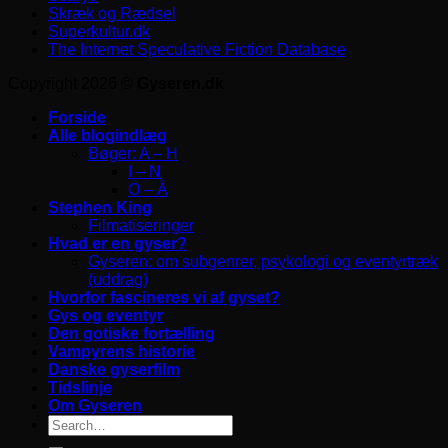
Skræk og Rædsel
Superkultur.dk
The Internet Speculative Fiction Database
Copyright 2026 ©
Gyseren.dk
Forside
Alle blogindlæg
Bøger: A – H
I – N
O – Å
Stephen King
Filmatiseringer
Hvad er en gyser?
Gyseren: om subgenrer, psykologi og eventyrtræk
(uddrag)
Hvorfor fascineres vi af gyset?
Gys og eventyr
Den gotiske fortælling
Vampyrens historie
Danske gyserfilm
Tidslinje
Om Gyseren