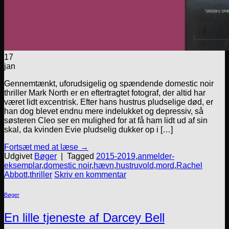
17
jan
Gennemtænkt, uforudsigelig og spændende domestic noir
thriller Mark North er en eftertragtet fotograf, der altid har
været lidt excentrisk. Efter hans hustrus pludselige død, er
han dog blevet endnu mere indelukket og depressiv, så
søsteren Cleo ser en mulighed for at få ham lidt ud af sin
skal, da kvinden Evie pludselig dukker op i […]
Fortsæt med at læse
→
Udgivet
Bøger
|
Tagged
2015-2019
,
anmelder-
eksemplar
,
domestic noir
,
hævn
,
hustruvold
,
mord
,
Rachel
Abbott
,
thriller
Skriv en kommentar
Bøger
En lille tjeneste af Darcey Bell