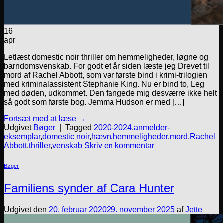
16
apr
Letlæst domestic noir thriller om hemmeligheder, løgne og
barndomsvenskab. For godt et år siden læste jeg Drevet til
mord af Rachel Abbott, som var første bind i krimi-trilogien
med kriminalassistent Stephanie King. Nu er bind to, Leg
med døden, udkommet. Den fangede mig desværre ikke helt
så godt som første bog. Jemma Hudson er med […]
Fortsæt med at læse
→
Udgivet
Bøger
|
Tagged
2020-2024
,
anmelder-
eksemplar
,
domestic noir
,
hævn
,
hemmeligheder
,
mord
,
Rachel
Abbott
,
thriller
,
venskab
Skriv en kommentar
Bøger
Familiens synder af Cara Hunter
Udgivet den
20. februar 2020
29. november 2025
af
Jette