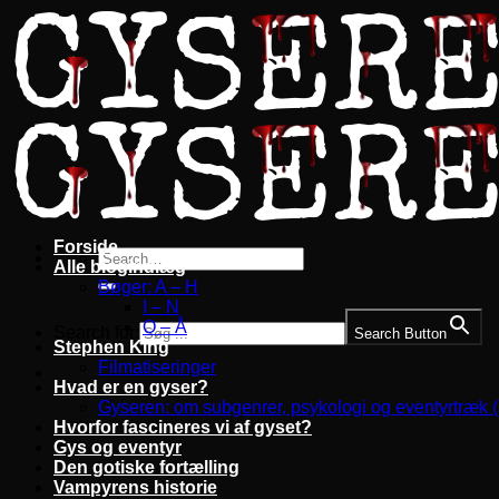
Fortsæt
til
indhold
Forside
Alle blogindlæg
Bøger: A – H
I – N
O – Å
Search for:
Search Button
Stephen King
Filmatiseringer
Hvad er en gyser?
Gyseren: om subgenrer, psykologi og eventyrtræk 
Hvorfor fascineres vi af gyset?
Gys og eventyr
Den gotiske fortælling
Vampyrens historie