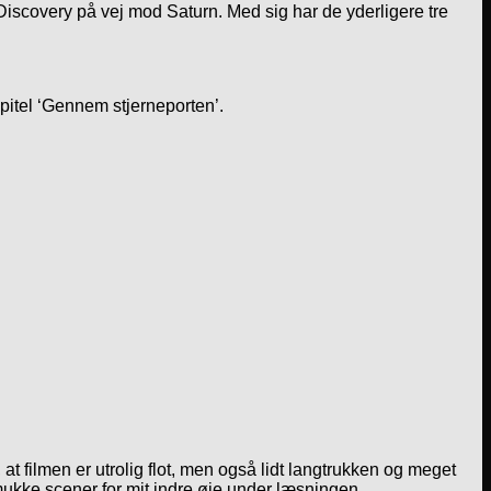
iscovery på vej mod Saturn. Med sig har de yderligere tre
apitel ‘Gennem stjerneporten’.
t filmen er utrolig flot, men også lidt langtrukken og meget
 smukke scener for mit indre øje under læsningen.