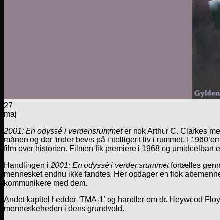
27
maj
2001: En odyssé i verdensrummet
er nok Arthur C. Clarkes mes
månen og der finder bevis på intelligent liv i rummet. I 1960’e
film over historien. Filmen fik premiere i 1968 og umiddelbart 
Handlingen i
2001: En odyssé i verdensrummet
fortælles genn
mennesket endnu ikke fandtes. Her opdager en flok abemennesk
kommunikere med dem.
Andet kapitel hedder ‘TMA-1’ og handler om dr. Heywood Floyds
menneskeheden i dens grundvold.