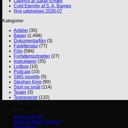
Labyrint af Sarah Engell
Cold Eternity af S. A. Barnes
Nye udgivelser 2026-07
Kategorier
Artikler
(35)
Bøger
(1.498)
Dokumentarfilm
(3)
Faglitteratur
(77)
Film
(584)
Forfatterportrætter
(27)
Instruktører
(35)
Lydbog
(10)
Podcast
(10)
SMS novelle
(5)
Stephen King
(90)
Stort og småt
(114)
Teater
(3)
Tegneserier
(132)
Links om litteratur
Antikvariat.net
Arkiv for dansk litteratur
Bibliotek.dk