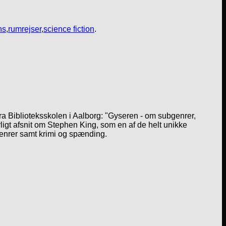
ns
,
rumrejser
,
science fiction
.
a Biblioteksskolen i Aalborg: "Gyseren - om subgenrer,
igt afsnit om Stephen King, som en af de helt unikke
genrer samt krimi og spænding.