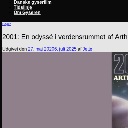
Danske gyserfilm
Tidslinje
Om Gyseren
Bøger
2001: En odyssé i verdensrummet af Arth
Udgivet den
27. maj 2020
6. juli 2025
af
Jette