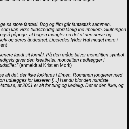
ge så store fantasi. Bog og film går fantastisk sammen.
n, som kan virke fuldstændig uforståelig ind imellem. Slutningen
g også påpege, at bogen mangler en del af den nerve og
selv og deres åndedræt. Ligeledes fylder Hal meget mere i
sen)
enere fandt sit formål. På den måde bliver monolitten symbol
digvis giver den kreativitet, monolitten nedlægger i
stillet.”
(anmeldt af Kristian Mørk)
 alt det, der ikke forklares i filmen. Romanen jonglerer med
n udlægges for læseren […] Har du blot den mindste
attelse, at 2001 er alt for tung og kedelig. Det er den ikke, og