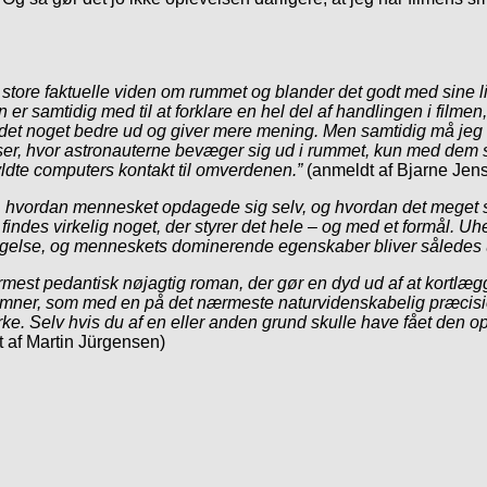
 store faktuelle viden om rummet og blander det godt med sine li
er samtidig med til at forklare en hel del af handlingen i fil­me
s det noget bedre ud og giver mere mening. Men samtidig må je
nser, hvor astronauterne bevæger sig ud i rummet, kun med dem 
yldte computers kontakt til omverdenen.”
(anmeldt af Bjarne Jen
m, hvordan mennesket opdagede sig selv, og hvordan det meget s
ndes virkelig noget, der styrer det hele – og med et formål. Uhel
ingelse, og menneskets dominerende egenskaber bliver således ud
est pedantisk nøjagtig roman, der gør en dyd ud af at kortlægge
ner, som med en på det nærmeste naturvidenskabelig præcisio
rke. Selv hvis du af en eller anden grund skulle have fået den opf
 af Martin Jürgensen)