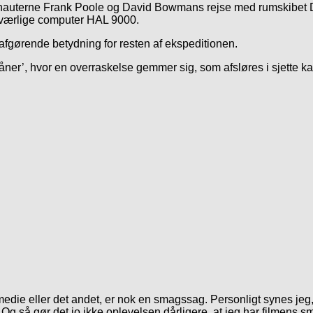
tronauterne Frank Poole og David Bowmans rejse med rumskibet D
dværlige computer HAL 9000.
år afgørende betydning for resten af ekspeditionen.
 måner’, hvor en overraskelse gemmer sig, som afsløres i sjette k
die eller det andet, er nok en smagssag. Personligt synes jeg, a
å. Og så gør det jo ikke oplevelsen dårligere, at jeg har filmens