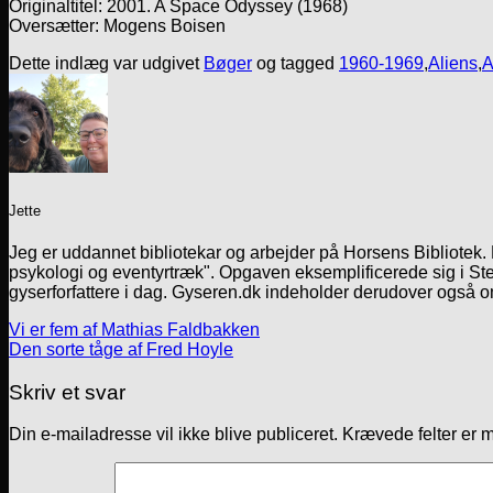
Originaltitel: 2001. A Space Odyssey (1968)
Oversætter: Mogens Boisen
Dette indlæg var udgivet
Bøger
og tagged
1960-1969
,
Aliens
,
A
Jette
Jeg er uddannet bibliotekar og arbejder på Horsens Bibliotek
psykologi og eventyrtræk". Opgaven eksemplificerede sig i Ste
gyserforfattere i dag. Gyseren.dk indeholder derudover også o
Vi er fem af Mathias Faldbakken
Den sorte tåge af Fred Hoyle
Skriv et svar
Din e-mailadresse vil ikke blive publiceret.
Krævede felter er 