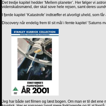
Det tredje kapitel hedder ‘Mellem planeter’. Her følger vi as
videnskabsmænd, der skal sove hele rejsen, samt deres uun
I fjerde kapitel ‘Katastrofe’ indtræffer et alvorligt uheld, som f
Discovery når endelig frem til sit mål i femte kapitel ‘Saturns
Jeg har både set filmen og læst bogen. Om man er til det ene me
kryptisk. Her er romanen langt mere forklarende og til at forst