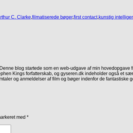
rthur C. Clarke
,
filmatiserede bøger
,
first contact
,
kunstig intellige
. Denne blog startede som en web-udgave af min hovedopgave fr
phen Kings forfatterskab, og gyseren.dk indeholder også et særl
mtaler og anmeldelser af film og bøger indenfor de fantastiske 
markeret med
*