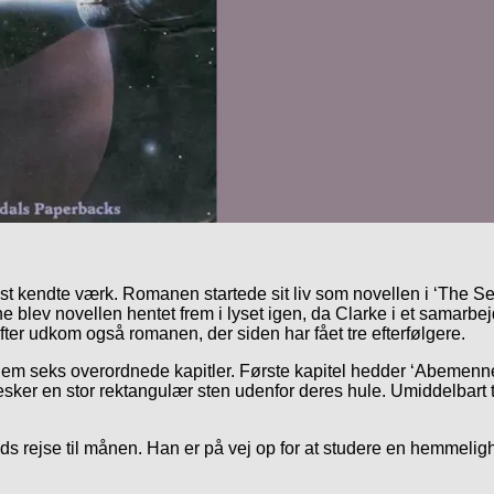
t kendte værk. Romanen startede sit liv som novellen i ‘The Sen
rne blev novellen hentet frem i lyset igen, da Clarke i et samarb
efter udkom også romanen, der siden har fået tre efterfølgere.
em seks overordnede kapitler. Første kapitel hedder ‘Abemennesket
er en stor rektangulær sten udenfor deres hule. Umiddelbart t
 rejse til månen. Han er på vej op for at studere en hemmeligho