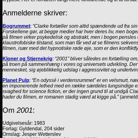
Anmelderne skriver:
Bogrummet
:
“Clarke fortæller som altid spændende ud fra sin
Forskellene gør, at begge medier har hver deres liv, men bogen 
på filmen virker psykedelisk og abstrakt, men i bogen pensle
klaustrofobiske tilstand, som man får ved at se filmens sekve
filmen, især med det hypnotiske røde øje, som er den konfliktf
Kloner og Stjernekrig
:
“2001” bliver således en fortælling o
på troen på sammenhæng i vores og universets udvikling. Der fi
mennesket, sig øjeblikkelig udslag i aggressivitet og undertv
Planet Pulp
:
“En odyssé i verdensrummet” er en velsmurt, nærm
en imponerende lethed med en række særdeles tungsindige em
svaghed for science fiction, er der ingen grund til at undgå Cla
hader du filmen, er romanen stadig værd at kigge på.”
(anmeldt
Om
2001
:
Udgivelsesår: 1983
Forlag: Gyldendal, 204 sider
Omslag: Jesper Wetterslev