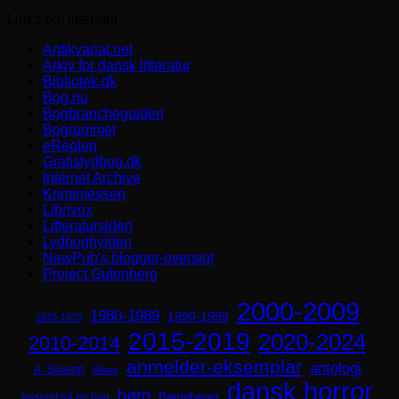
Links om litteratur
Antikvariat.net
Arkiv for dansk litteratur
Bibliotek.dk
Bog.nu
Bogbrancheguiden
Bogrummet
eReolen
Gratislydbog.dk
Internet Archive
Krimimessen
Librivox
Litteratursiden
Lydboghylden
NewPub's blogger-oversigt
Project Gutenberg
2000-2009
1980-1989
1990-1999
1970-1979
2015-2019
2020-2024
2010-2014
anmelder-eksemplar
antologi
A. Silvestri
Aliens
dansk horror
børn
Børnebøger
baseret på en bog