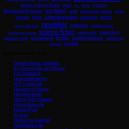
dansk science fiction
Fantasy
debut
dyr
familie
genfærd
filmatiserede bøger
gotik
hjemsøgte steder
horror
mord
Litteratursiden
humor
krimi
monstre
noveller
ondskab
parallelverden
naturen går amok
science fiction
spænding
seriemord
psykologisk portræt
tegneserie
thriller
ungdomsbøger
Stephen King
vampyrer
zombier
venskab
Gode horrorlinks m.m.
Dansk Horror Selskab
En lejemorder ser tilbage
Fra Sortsand
Gyserbiblioteket
H.P. Lovecraft
Heaven of Horror
Himmelskibet
Horror Film History
Horrorsiden.dk
Planet Pulp
Scaryo
Skræk og Rædsel
Superkultur.dk