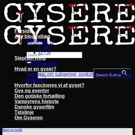
Fortsæt
til
indhold
Forside
Alle blogindlæg
Bøger: A – H
I – N
O – Å
Stephen King
Filmatiseringer
Hvad er en gyser?
Gyseren: om subgenrer, psykologi og eventyrtræk
Search for:
Search Button
(uddrag)
Hvorfor fascineres vi af gyset?
Gys og eventyr
Den gotiske fortælling
Vampyrens historie
Danske gyserfilm
Tidslinje
Om Gyseren
Stort og småt