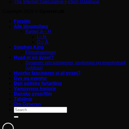
The Internet Speculative Fiction Database
Copyright 2026 ©
Gyseren.dk
Forside
Alle blogindlæg
Bøger: A – H
I – N
O – Å
Stephen King
Filmatiseringer
Hvad er en gyser?
Gyseren: om subgenrer, psykologi og eventyrtræk
(uddrag)
Hvorfor fascineres vi af gyset?
Gys og eventyr
Den gotiske fortælling
Vampyrens historie
Danske gyserfilm
Tidslinje
Om Gyseren