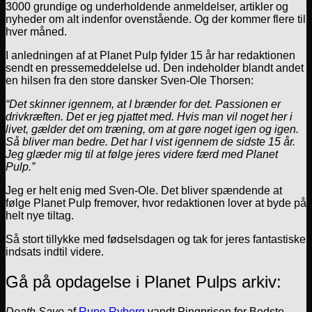
3000 grundige og underholdende anmeldelser, artikler og
nyheder om alt indenfor ovenstående. Og der kommer flere til
hver måned.
I anledningen af at Planet Pulp fylder 15 år har redaktionen
sendt en pressemeddelelse ud. Den indeholder blandt andet
en hilsen fra den store dansker Sven-Ole Thorsen:
“Det skinner igennem, at I brænder for det. Passionen er
drivkræften. Det er jeg pjattet med. Hvis man vil noget her i
livet, gælder det om træning, om at gøre noget igen og igen.
Så bliver man bedre. Det har I vist igennem de sidste 15 år.
Jeg glæder mig til at følge jeres videre færd med Planet
Pulp.”
Jeg er helt enig med Sven-Ole. Det bliver spændende at
følge Planet Pulp fremover, hvor redaktionen lover at byde på
helt nye tiltag.
Så stort tillykke med fødselsdagen og tak for jeres fantastiske
indsats indtil videre.
Gå på opdagelse i Planet Pulps arkiv:
Death Save
af
Rune Ryberg
vandt Pingprisen for Bedste