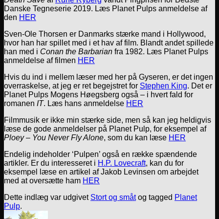
Danske Tegneserie 2019. Læs Planet Pulps anmeldelse af
den
HER
Sven-Ole Thorsen er Danmarks stærke mand i Hollywood,
hvor han har spillet med i et hav af film. Blandt andet spillede
han med i
Conan the Barbarian
fra 1982. Læs Planet Pulps
anmeldelse af filmen
HER
Hvis du ind i mellem læser med her på Gyseren, er det ingen
overraskelse, at jeg er ret begejstret for
Stephen King
. Det er
Planet Pulps Mogens Høegsberg også – i hvert fald for
romanen
IT
. Læs hans anmeldelse
HER
Filmmusik er ikke min stærke side, men så kan jeg heldigvis
læse de gode anmeldelser på Planet Pulp, for eksempel af
Ploey – You Never Fly Alone
, som du kan læse
HER
Endelig indeholder ‘Pulpen’ også en række spændende
artikler. Er du interesseret i
H.P. Lovecraft
, kan du for
eksempel læse en artikel af Jakob Levinsen om arbejdet
med at oversætte ham
HER
Dette indlæg var udgivet
Stort og småt
og tagged
Planet
Pulp
.