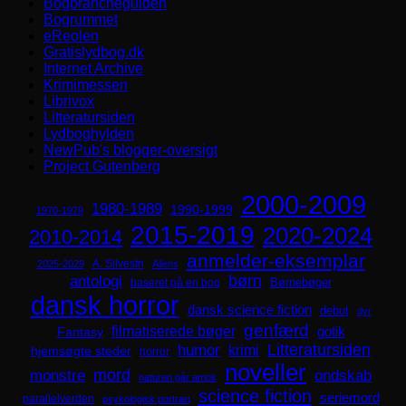
Bogbrancheguiden
Bogrummet
eReolen
Gratislydbog.dk
Internet Archive
Krimimessen
Librivox
Litteratursiden
Lydboghylden
NewPub's blogger-oversigt
Project Gutenberg
2000-2009
1980-1989
1990-1999
1970-1979
2015-2019
2020-2024
2010-2014
anmelder-eksemplar
A. Silvestri
2025-2029
Aliens
børn
antologi
Børnebøger
baseret på en bog
dansk horror
dansk science fiction
debut
dyr
genfærd
filmatiserede bøger
Fantasy
gotik
Litteratursiden
humor
krimi
hjemsøgte steder
horror
noveller
mord
monstre
ondskab
naturen går amok
science fiction
seriemord
parallelverden
psykologisk portræt