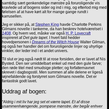
samtidig sært genkendelige mønstre på foruroligende vis
kravlede ud af bogens sider og ind i mig, og efterlod mig med
følelsen af at have kørt alt for mange gange rundt i
karrusellen.
Jeg er sikker på, at
Stephen King
havde Charlotte Perkins
Gilmans novelle i tankerne, da han beskrev hotelværelset i
1408
. Og hvem ved, måske var også
H. P. Lovecraft
inspireret af
Det gule tapet
. I hvert fald hedder
hovedpersonen i
Dreams of the Witch House
Walter Gilman,
og også her handler det om foruroligende linjer og uhyrlige
vinkler, der leder ind i et andet univers.
Til slut er jeg også nødt til at rose forsiden, der er lavet af Nis
Bysted. Den ser umiddelbart enkel ud med den gule farve;
den røde titel med smudsige pletter; og forfatternavnet
skrevet i dagbogsstil. Men summen af alle delene er ligeså
iøjnefaldende og forstyrret som Gilmans novelle. Det er
fantastisk godt lavet.
Uddrag af bogen:
“Aldrig i mit liv har jeg set et værre tapet. Et af disse
usammenhængende, pompøse mønstre, der begår enhver