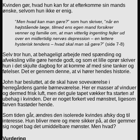
Kvinden gør, hvad hun kan for at efterkomme sin mands
ønske, selvom hun ikke er enig.
“
Men
hvad kan man gøre?
” som hun skriver, “
når en
højtstående læge, tilmed ens egen mand forsikrer
venner og familie om, at man vitterlig ingenting fejler ud
over en midlertidig nervøs depression – en lettere
hysterisk tendens – hvad skal man så gøre?
” (side 7-8)
Selv tror hun, at behageligt arbejde med spænding og
afveksling ville gøre hende godt, og som et lille oprør skriver
hun i det skjulte dagbog for at komme af med sine tanker og
følelser. Det er gennem denne, at vi hører hendes historie.
John har besluttet, at de skal have soveværelse i
herregårdens gamle børneværelse. Her er masser af vinduer
og dermed frisk luft, men det gule tapet vækker fra starten af
ubehag i kvinden. Der er noget forkert ved mønstret, ligesom
farven frastøder hende.
Som tiden går, ændres den isolerede kvindes afsky dog til
interesse. Hun bliver mere og mere sikker på, at der gemmer
sig noget bag det umiddelbare mønster. Men hvad?
Vurdering