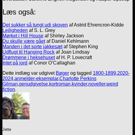
Læs også:
Det sukker så tungt udi skoven
af Astrid Ehrencron-Kidde
Lejligheden
af S. L. Grey
Mørket i Hill House
af Shirley Jackson
Du skulle være gået
af Daniel Kehlmann
Manden i det sorte jakkesæt
af Stephen King
Udflugt til Hanging Rock
af Joan Lindsay
Drømmene i heksehuset
af H. P. Lovecraft
Intet på jord
af Conor O’Callaghan
Dette indlæg var udgivet
Bøger
og tagged
1800-1899
,
2020-
2024
,
anmelder-eksemplar
,
Charlotte Perkins
Gilman
,
genudgivelse
,
kortroman
,
kvinder
,
noveller
,
weird
fiction
.
Jette