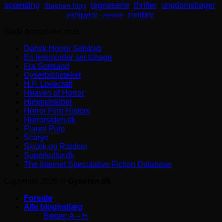
spænding
tegneserie
thriller
ungdomsbøger
Stephen King
zombier
vampyrer
venskab
Gode horrorlinks m.m.
Dansk Horror Selskab
En lejemorder ser tilbage
Fra Sortsand
Gyserbiblioteket
H.P. Lovecraft
Heaven of Horror
Himmelskibet
Horror Film History
Horrorsiden.dk
Planet Pulp
Scaryo
Skræk og Rædsel
Superkultur.dk
The Internet Speculative Fiction Database
Copyright 2026 ©
Gyseren.dk
Forside
Alle blogindlæg
Bøger: A – H