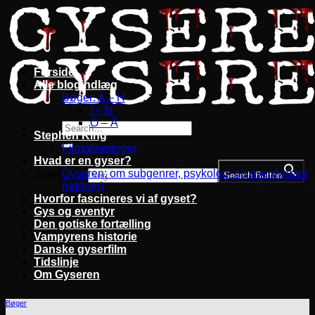
Fortsæt
til
indhold
Forside
Alle blogindlæg
Bøger: A – H
I – N
O – Å
Stephen King
Filmatiseringer
Hvad er en gyser?
Gyseren: om subgenrer, psykologi og eventyrtræk
Search for:
Search Button
(uddrag)
Hvorfor fascineres vi af gyset?
Gys og eventyr
Den gotiske fortælling
Vampyrens historie
Danske gyserfilm
Tidslinje
Om Gyseren
Bøger