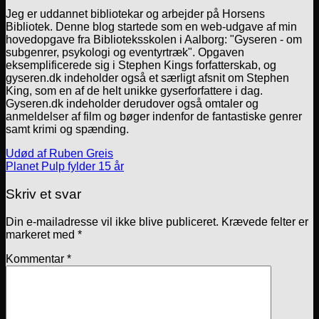
Jeg er uddannet bibliotekar og arbejder på Horsens
Bibliotek. Denne blog startede som en web-udgave af min
hovedopgave fra Biblioteksskolen i Aalborg: "Gyseren - om
subgenrer, psykologi og eventyrtræk". Opgaven
eksemplificerede sig i Stephen Kings forfatterskab, og
gyseren.dk indeholder også et særligt afsnit om Stephen
King, som en af de helt unikke gyserforfattere i dag.
Gyseren.dk indeholder derudover også omtaler og
anmeldelser af film og bøger indenfor de fantastiske genrer
samt krimi og spænding.
Udød af Ruben Greis
Planet Pulp fylder 15 år
Skriv et svar
Din e-mailadresse vil ikke blive publiceret.
Krævede felter er
markeret med
*
Kommentar
*