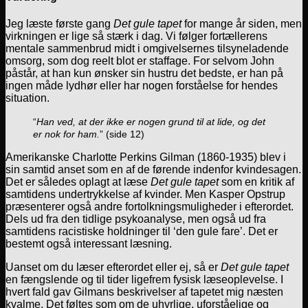
Jeg læste første gang
Det gule tapet
for mange år siden, men
virkningen er lige så stærk i dag. Vi følger fortællerens
mentale sammenbrud midt i omgivelsernes tilsyneladende
omsorg, som dog reelt blot er staffage. For selvom John
påstår, at han kun ønsker sin hustru det bedste, er han på
ingen måde lydhør eller har nogen forståelse for hendes
situation.
“
Han ved, at der ikke er nogen grund til at lide, og det
er nok for ham.
” (side 12)
Amerikanske Charlotte Perkins Gilman (1860-1935) blev i
sin samtid anset som en af de førende indenfor kvindesagen.
Det er således oplagt at læse
Det gule tapet
som en kritik af
samtidens undertrykkelse af kvinder. Men Kasper Opstrup
præsenterer også andre fortolkningsmuligheder i efterordet.
Dels ud fra den tidlige psykoanalyse, men også ud fra
samtidens racistiske holdninger til ‘den gule fare’. Det er
bestemt også interessant læsning.
Uanset om du læser efterordet eller ej, så er
Det gule tapet
en fængslende og til tider ligefrem fysisk læseoplevelse. I
hvert fald gav Gilmans beskrivelser af tapetet mig næsten
kvalme. Det føltes som om de uhyrlige, uforståelige og