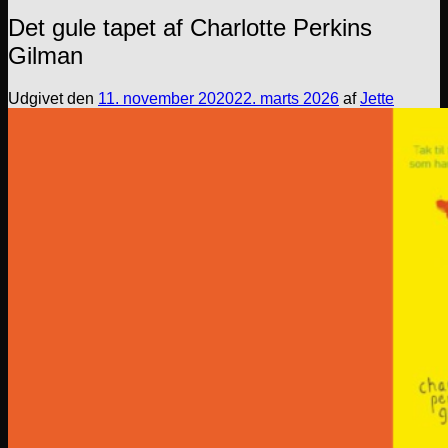
Det gule tapet af Charlotte Perkins
Gilman
Udgivet den
11. november 2020
22. marts 2026
af
Jette