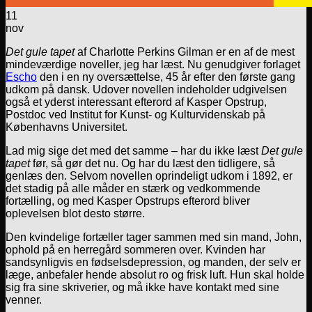
11
nov
Det gule tapet
af Charlotte Perkins Gilman er en af de mest
mindeværdige noveller, jeg har læst. Nu genudgiver forlaget
Escho
den i en ny oversættelse, 45 år efter den første gang
udkom på dansk. Udover novellen indeholder udgivelsen
også et yderst interessant efterord af Kasper Opstrup,
Postdoc ved Institut for Kunst- og Kulturvidenskab på
Københavns Universitet.
Lad mig sige det med det samme – har du ikke læst
Det gule
tapet
før, så gør det nu. Og har du læst den tidligere, så
genlæs den. Selvom novellen oprindeligt udkom i 1892, er
det stadig på alle måder en stærk og vedkommende
fortælling, og med Kasper Opstrups efterord bliver
oplevelsen blot desto større.
Den kvindelige fortæller tager sammen med sin mand, John,
ophold på en herregård sommeren over. Kvinden har
sandsynligvis en fødselsdepression, og manden, der selv er
læge, anbefaler hende absolut ro og frisk luft. Hun skal holde
sig fra sine skriverier, og må ikke have kontakt med sine
venner.