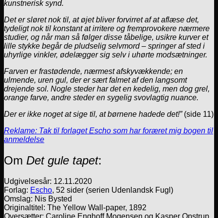
kunstnerisk synd.
Det er sløret nok til, at øjet bliver forvirret af at aflæse det,
tydeligt nok til konstant at irritere og fremprovokere nærmere
studier, og når man så følger disse tåbelige, usikre kurver et
lille stykke begår de pludselig selvmord – springer af sted i
uhyrlige vinkler, ødelægger sig selv i uhørte modsætninger.
Farven er frastødende, nærmest afskyvækkende; en
ulmende, uren gul, der er sært falmet af den langsomt
drejende sol. Nogle steder har det en kedelig, men dog grel,
orange farve, andre steder en sygelig svovlagtig nuance.
Der er ikke noget at sige til, at børnene hadede det!”
(side 11)
Reklame: Tak til forlaget Escho som har foræret mig bogen til
anmeldelse
Om
Det gule tapet
:
Udgivelsesår: 12.11.2020
Forlag:
Escho
, 52 sider (serien Udenlandsk Fugl)
Omslag: Nis Bysted
Originaltitel: The Yellow Wall-paper, 1892
Oversætter: Caroline Enghoff Mogensen og Kasper Opstrup