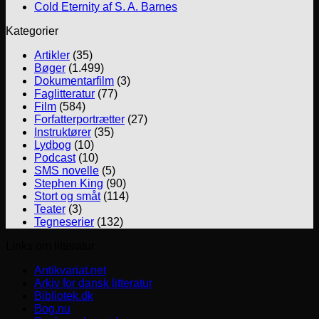
Cold Eternity af S. A. Barnes
Kategorier
Artikler
(35)
Bøger
(1.499)
Dokumentarfilm
(3)
Faglitteratur
(77)
Film
(584)
Forfatterportrætter
(27)
Instruktører
(35)
Lydbog
(10)
Podcast
(10)
SMS novelle
(5)
Stephen King
(90)
Stort og småt
(114)
Teater
(3)
Tegneserier
(132)
Links om litteratur
Antikvariat.net
Arkiv for dansk litteratur
Bibliotek.dk
Bog.nu