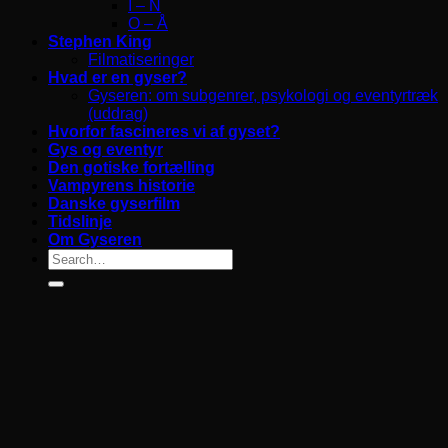
I – N
O – Å
Stephen King
Filmatiseringer
Hvad er en gyser?
Gyseren: om subgenrer, psykologi og eventyrtræk
(uddrag)
Hvorfor fascineres vi af gyset?
Gys og eventyr
Den gotiske fortælling
Vampyrens historie
Danske gyserfilm
Tidslinje
Om Gyseren