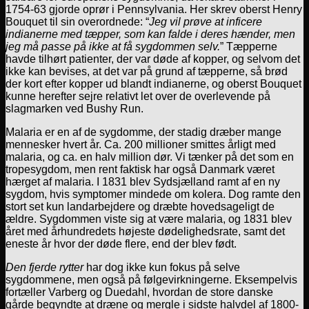
1754-63 gjorde oprør i Pennsylvania. Her skrev oberst Henry
Bouquet til sin overordnede: “
Jeg vil prøve at inficere
indianerne med tæpper, som kan falde i deres hænder, men
jeg må passe på ikke at få sygdommen selv.
” Tæpperne
havde tilhørt patienter, der var døde af kopper, og selvom det
ikke kan bevises, at det var på grund af tæpperne, så brød
der kort efter kopper ud blandt indianerne, og oberst Bouquet
kunne herefter sejre relativt let over de overlevende på
slagmarken ved Bushy Run.
Malaria er en af de sygdomme, der stadig dræber mange
mennesker hvert år. Ca. 200 millioner smittes årligt med
malaria, og ca. en halv million dør. Vi tænker på det som en
tropesygdom, men rent faktisk har også Danmark været
hærget af malaria. I 1831 blev Sydsjælland ramt af en ny
sygdom, hvis symptomer mindede om kolera. Dog ramte den
stort set kun landarbejdere og dræbte hovedsageligt de
ældre. Sygdommen viste sig at være malaria, og 1831 blev
året med århundredets højeste dødelighedsrate, samt det
eneste år hvor der døde flere, end der blev født.
Den fjerde rytter
har dog ikke kun fokus på selve
sygdommene, men også på følgevirkningerne. Eksempelvis
fortæller Varberg og Duedahl, hvordan de store danske
gårde begyndte at dræne og mergle i sidste halvdel af 1800-