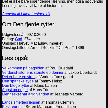
Det er ikke bare spændende læsning, men også nødvendig
læsning, hvis vi vil lære af historien.
Anmeldt til Litteratursiden.dk
Om Den fjerde rytter:
Udgivelsesår: 09.10.2020
Forlag:
Gad
, 274 sider
Omslag: Harvey Macaulay, Imperiet
Omslagsbillede: Arnold Böcklin “Die Pest”, 1898
Læs også:
Velkommen på bagsiden
af Poul Duedahl
Verdenshistoriens største epidemier
af Jakob Eberhardt
Det er bare en virus
af Anders Fomsgaard
Den spanske syge
af Tommy Heisz
Den blege rytter
af Klaus Larsen
Angst og engle
af Hans Trier
Mennesket har altid vandret
af Jeanette Varberg
Langs smertegrænsen
af Thomas Clemen
Pestlægen
af Søren Marquardt Frederiksen