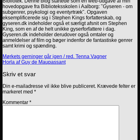
Bibliotek. Denne blog startede som en web-udgave af min
hovedopgave fra Biblioteksskolen i Aalborg: "Gyseren - om
subgenrer, psykologi og eventyrtræk". Opgaven
eksemplificerede sig i Stephen Kings forfatterskab, og
gyseren.dk indeholder også et særligt afsnit om Stephen
King, som en af de helt unikke gyserforfattere i dag.
Gyseren.dk indeholder derudover også omtaler og
anmeldelser af film og bøger indenfor de fantastiske genrer
samt krimi og spænding.
Mørkets gerninger går igen / red. Tenna Vagner
Horla af Guy de Maupassant
Skriv et svar
Din e-mailadresse vil ikke blive publiceret.
Krævede felter er
markeret med
*
Kommentar
*