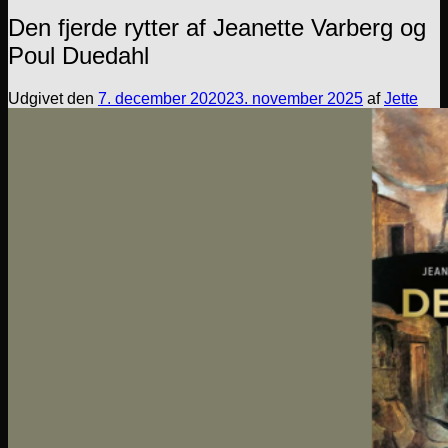
Den fjerde rytter af Jeanette Varberg og
Poul Duedahl
Udgivet den
7. december 2020
23. november 2025
af
Jette