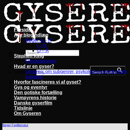
Fortsæt
til
indhold
Forside
Alle blogindlæg
Bøger: A – H
I – N
O – Å
Stephen King
Filmatiseringer
Hvad er en gyser?
Gyseren: om subgenrer, psykologi og eventyrtræk
Search for:
Search Button
(uddrag)
Hvorfor fascineres vi af gyset?
Gys og eventyr
Den gotiske fortælling
Vampyrens historie
Danske gyserfilm
Tidslinje
Om Gyseren
Bøger
,
Faglitteratur