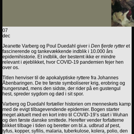
07
dec
Jeanette Varberg og Poul Duedahl giver i
Den fjerde rytter
et
fascinerende og tankevækkende indblik i 10.000 års
epidemihistorie. Et indblik, der bestemt ikke er mindre
relevant i øjeblikket, hvor COVID-19 pandemien fejer hen
over os.
Titlen henviser til de apokalyptiske ryttere fra Johannes
Åbenbaringen. De tre første symboliserer krig, erobring og
hungersnød, mens den sidste, der rider på en gustengul
hest, spreder sygdom og død i sit spor.
Varberg og Duedahl fortæller historien om menneskets kamp
med de evigt tilbagevendende epidemier. Bogen starter
meget aktuelt med en kort intro til COVID-19’s start i Wuhan
og den første danske smittede. Herefter vender forfatterne
blikket tilbage i tiden og beretter om bl.a. udbrud af pest,
tyfus, kopper, syfilis, malaria, tuberkulose, kolera, polio, den