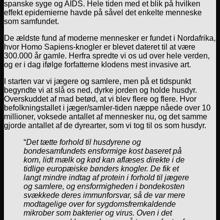
spanske syge og AIDS. Hele tiden med et blik på hvilken
effekt epidemierne havde på såvel det enkelte menneske
som samfundet.
De ældste fund af moderne mennesker er fundet i Nordafrika,
hvor Homo Sapiens-knogler er blevet dateret til at være
300.000 år gamle. Herfra spredte vi os ud over hele verden,
og er i dag ifølge forfatterne klodens mest invasive art.
I starten var vi jægere og samlere, men på et tidspunkt
begyndte vi at slå os ned, dyrke jorden og holde husdyr.
Overskuddet af mad betød, at vi blev flere og flere. Hvor
befolkningstallet i jæger/samler-tiden næppe nåede over 10
millioner, voksede antallet af mennesker nu, og det samme
gjorde antallet af de dyrearter, som vi tog til os som husdyr.
“
Det tætte forhold til husdyrene og
bondesamfundets ensformige kost baseret på
korn, lidt mælk og kød kan aflæses direkte i de
tidlige europæiske bønders knogler. De fik et
langt mindre indtag af protein i forhold til jægere
og samlere, og ensformigheden i bondekosten
svækkede deres immunforsvar, så de var mere
modtagelige over for sygdomsfremkaldende
mikrober som bakterier og virus. Oven i det