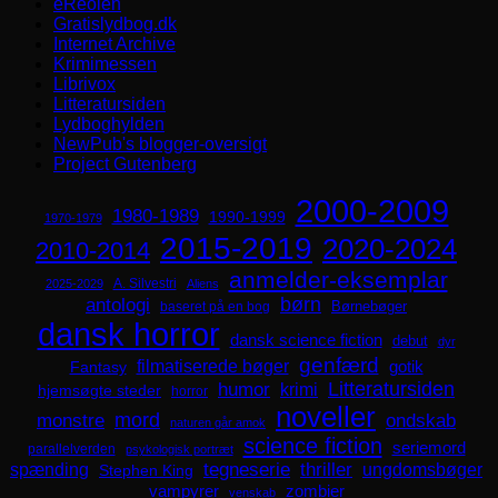
eReolen
Gratislydbog.dk
Internet Archive
Krimimessen
Librivox
Litteratursiden
Lydboghylden
NewPub's blogger-oversigt
Project Gutenberg
2000-2009
1980-1989
1990-1999
1970-1979
2015-2019
2020-2024
2010-2014
anmelder-eksemplar
A. Silvestri
2025-2029
Aliens
børn
antologi
Børnebøger
baseret på en bog
dansk horror
dansk science fiction
debut
dyr
genfærd
filmatiserede bøger
Fantasy
gotik
Litteratursiden
humor
krimi
hjemsøgte steder
horror
noveller
mord
monstre
ondskab
naturen går amok
science fiction
seriemord
parallelverden
psykologisk portræt
spænding
tegneserie
thriller
ungdomsbøger
Stephen King
zombier
vampyrer
venskab