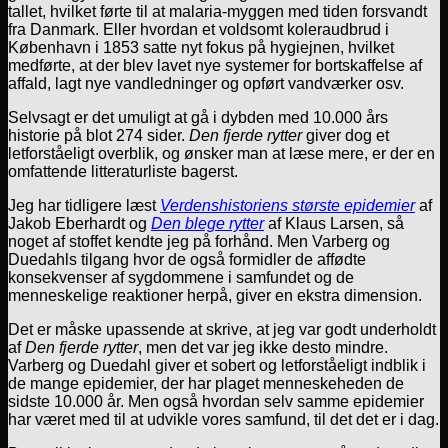
tallet, hvilket førte til at malaria-myggen med tiden forsvandt
fra Danmark. Eller hvordan et voldsomt koleraudbrud i
København i 1853 satte nyt fokus på hygiejnen, hvilket
medførte, at der blev lavet nye systemer for bortskaffelse af
affald, lagt nye vandledninger og opført vandværker osv.
Selvsagt er det umuligt at gå i dybden med 10.000 års
historie på blot 274 sider.
Den fjerde rytter
giver dog et
letforståeligt overblik, og ønsker man at læse mere, er der en
omfattende litteraturliste bagerst.
Jeg har tidligere læst
Verdenshistoriens største epidemier
af
Jakob Eberhardt og
Den blege rytter
af Klaus Larsen, så
noget af stoffet kendte jeg på forhånd. Men Varberg og
Duedahls tilgang hvor de også formidler de affødte
konsekvenser af sygdommene i samfundet og de
menneskelige reaktioner herpå, giver en ekstra dimension.
Det er måske upassende at skrive, at jeg var godt underholdt
af
Den fjerde rytter
, men det var jeg ikke desto mindre.
Varberg og Duedahl giver et sobert og letforståeligt indblik i
de mange epidemier, der har plaget menneskeheden de
sidste 10.000 år. Men også hvordan selv samme epidemier
har været med til at udvikle vores samfund, til det det er i dag.