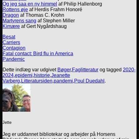
Og jeg saa en ny himmel
af Philip Hallenborg
Rottens øje
af Herdis Frahm Honoré
Dragon
af Thomas C. Krohn
Martyrens sang
af Stephen Miller
Kimære
af Gert Nygårdshaug
Besat
Carriers
Contagion
Fatal contact: Bird flu in America
Pandemic
Dette indlæg var udgivet
Bøger
,
Faglitteratur
og tagged
2020-
2024
,
epidemi
,
historie
,
Jeanette
Varberg
,
Litteratursiden
,
pandemi
,
Poul Duedahl
.
Jette
Jeg er uddannet bibliotekar og arbejder på Horsens