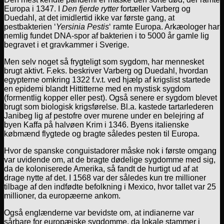
Europa i 1347. I
Den fjerde rytter
fortæller Varberg og
Duedahl, at det imidlertid ikke var første gang, at
pestbakterien ‘
Yersinia Pestis
‘ ramte Europa. Arkæologer har
nemlig fundet DNA-spor af bakterien i to 5000 år gamle lig
begravet i et gravkammer i Sverige.
Men selv noget så frygteligt som sygdom, har mennesket
brugt aktivt. F.eks. beskriver Varberg og Duedahl, hvordan
egypterne omkring 1322 f.v.t. ved hjælp af krigslist startede
en epidemi blandt Hittitterne med en mystisk sygdom
(formentlig kopper eller pest). Også senere er sygdom blevet
brugt som biologisk krigsførelse. Bl.a. kastede tartarlederen
Janibeg lig af pestofre over murene under en belejring af
byen Kaffa på halvøen Krim i 1346. Byens italienske
købmænd flygtede og bragte således pesten til Europa.
Hvor de spanske conguistadorer måske nok i første omgang
var uvidende om, at de bragte dødelige sygdomme med sig,
da de koloniserede Amerika, så fandt de hurtigt ud af at
drage nytte af det. I 1568 var der således kun tre millioner
tilbage af den indfødte befolkning i Mexico, hvor tallet var 25
millioner, da europæerne ankom.
Også englænderne var bevidste om, at indianerne var
sårbare for europæiske sygdomme, da lokale stammer i