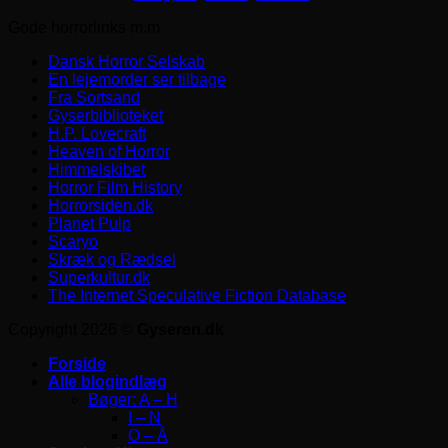
Gode horrorlinks m.m.
Dansk Horror Selskab
En lejemorder ser tilbage
Fra Sortsand
Gyserbiblioteket
H.P. Lovecraft
Heaven of Horror
Himmelskibet
Horror Film History
Horrorsiden.dk
Planet Pulp
Scaryo
Skræk og Rædsel
Superkultur.dk
The Internet Speculative Fiction Database
Copyright 2026 ©
Gyseren.dk
Forside
Alle blogindlæg
Bøger: A – H
I – N
O – Å