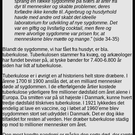
sprang en række sygdomme på tværs af arter fra
dyr til mennesker og skabte problemer, deres
forfædre ikke kendte til. Agerbrug og husdyrhold
havde med andre ord skabt det ideelle
laboratorium for udvikling af nye sygdomme. Det
var en giftig og livsfarlig cocktail, men flere og
mere alvorlige sygdomme var prisen for, at
menneskene blev mætte og mange
.” (side 34-35)
Blandt de sygdomme, vi har fået fra husdyr, er bla.
tuberkulose. Tuberkulosen stammer fra kvæg, og arkæologer
har fundet beviser på, at tyske bønder for 7.400-6.800 år
siden har lidt af tuberkulose.
Tuberkulose er i øvrigt en af historiens helt store dræbere. I
årene 1700 til 1900 anslås det, at en milliard mennesker
døde af sygdommen. I de efterfølgende årtier kostede
tuberkulose yderligere fire millioner dødsfald om året alene i
Europa. Da smitten var på sit højeste i Danmark, kunne hvert
tredje dødsfald tilskrives tuberkulose. I 1921 lykkedes det
endelig at lave en vaccine, og i løbet af 1960’erne blev
sygdommen stort set udryddet i Danmark. Det er dog ikke
tilfældet for resten af verden. Her dræber tuberkulose stadig
op mod to millioner mennesker om året.
Den mest kendte pandemi er måske den sorte død, der ramte