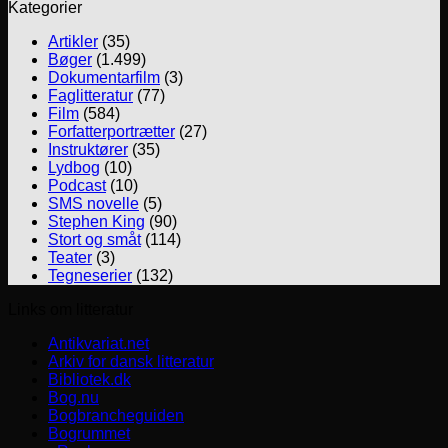
Kategorier
Artikler
(35)
Bøger
(1.499)
Dokumentarfilm
(3)
Faglitteratur
(77)
Film
(584)
Forfatterportrætter
(27)
Instruktører
(35)
Lydbog
(10)
Podcast
(10)
SMS novelle
(5)
Stephen King
(90)
Stort og småt
(114)
Teater
(3)
Tegneserier
(132)
Links om litteratur
Antikvariat.net
Arkiv for dansk litteratur
Bibliotek.dk
Bog.nu
Bogbrancheguiden
Bogrummet