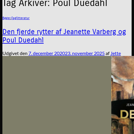
Tag Arkiver:
Poul Duedahl
Bøger
,
Faglitteratur
Den fjerde rytter af Jeanette Varberg og
Poul Duedahl
Udgivet den
7. december 2020
23. november 2025
af
Jette