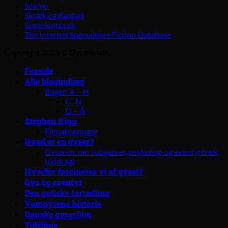
Scaryo
Skræk og Rædsel
Superkultur.dk
The Internet Speculative Fiction Database
Copyright 2026 ©
Gyseren.dk
Forside
Alle blogindlæg
Bøger: A – H
I – N
O – Å
Stephen King
Filmatiseringer
Hvad er en gyser?
Gyseren: om subgenrer, psykologi og eventyrtræk
(uddrag)
Hvorfor fascineres vi af gyset?
Gys og eventyr
Den gotiske fortælling
Vampyrens historie
Danske gyserfilm
Tidslinje