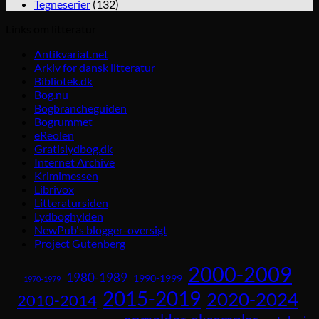
Tegneserier
(132)
Links om litteratur
Antikvariat.net
Arkiv for dansk litteratur
Bibliotek.dk
Bog.nu
Bogbrancheguiden
Bogrummet
eReolen
Gratislydbog.dk
Internet Archive
Krimimessen
Librivox
Litteratursiden
Lydboghylden
NewPub's blogger-oversigt
Project Gutenberg
2000-2009
1980-1989
1990-1999
1970-1979
2015-2019
2020-2024
2010-2014