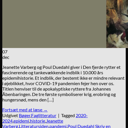
07
dec
Jeanette Varberg og Poul Duedahl giver i Den fjerde rytter et
fascinerende og tankevækkende indblik i 10.000 års
epidemihistorie. Et indblik, der bestemt ikke er mindre relevant
i øjeblikket, hvor COVID-19 pandemien fejer hen over os.
Titlen henviser til de apokalyptiske ryttere fra Johannes
Åbenbaringen. De tre første symboliserer krig, erobring og
hungersnød, mens den […]
Fortsæt med at læse
→
Udgivet
Bøger
,
Faglitteratur
|
Tagged
2020-
2024
,
epidemi
,
historie
,
Jeanette
Varberg
,
Litteratursiden
,
pandemi
,
Poul Duedahl
Skriv en