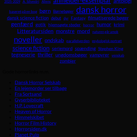
anmelder-eksemplar
antologi
A. Silvestri
2025-2029
Aliens
dansk horror
børn
Børnebøger
baseret på en bog
dansk science fiction
filmatiserede bøger
Fantasy
debut
dyr
genfærd
humor
krimi
gotik
hjemsøgte steder
horror
Litteratursiden
mord
monstre
naturen går amok
noveller
ondskab
parallelverden
psykologisk portræt
science fiction
spænding
seriemord
Stephen King
tegneserie
thriller
ungdomsbøger
vampyrer
venskab
zombier
Gode horrorlinks m.m.
Dansk Horror Selskab
En lejemorder ser tilbage
Fra Sortsand
Gyserbiblioteket
H.P. Lovecraft
Heaven of Horror
Himmelskibet
Horror Film History
Horrorsiden.dk
Planet Pulp