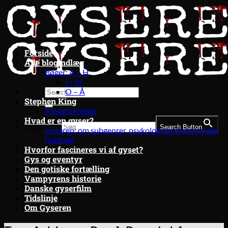
Fortsæt
til
indhold
Forside
Alle blogindlæg
Bøger: A – H
I – N
O – Å
Stephen King
Filmatiseringer
Hvad er en gyser?
Search for:
Search Button
Gyseren: om subgenrer, psykologi og eventyrtræk
(uddrag)
Hvorfor fascineres vi af gyset?
Gys og eventyr
Den gotiske fortælling
Vampyrens historie
Danske gyserfilm
Tidslinje
Om Gyseren