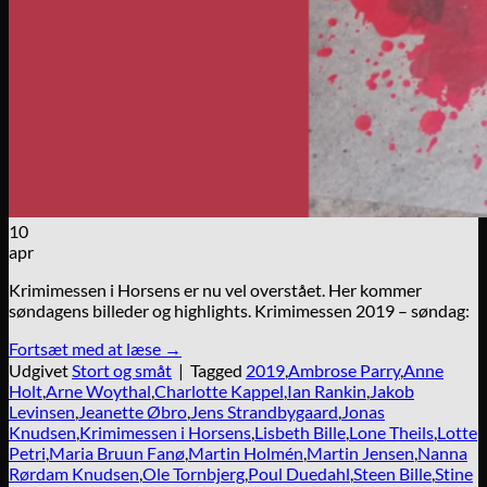
10
apr
Krimimessen i Horsens er nu vel overstået. Her kommer
søndagens billeder og highlights. Krimimessen 2019 – søndag:
Fortsæt med at læse
→
Udgivet
Stort og småt
|
Tagged
2019
,
Ambrose Parry
,
Anne
Holt
,
Arne Woythal
,
Charlotte Kappel
,
Ian Rankin
,
Jakob
Levinsen
,
Jeanette Øbro
,
Jens Strandbygaard
,
Jonas
Knudsen
,
Krimimessen i Horsens
,
Lisbeth Bille
,
Lone Theils
,
Lotte
Petri
,
Maria Bruun Fanø
,
Martin Holmén
,
Martin Jensen
,
Nanna
Rørdam Knudsen
,
Ole Tornbjerg
,
Poul Duedahl
,
Steen Bille
,
Stine