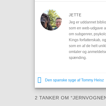
JETTE
Jeg er uddannet bibli
som en web-udgave af 
om subgenrer, psykolo
Kings forfatterskab, o
som en af de helt uni
omtaler og anmeldelser
spænding.
Den spanske syge af Tommy Heisz
2 TANKER OM “
JERNVOGNEN