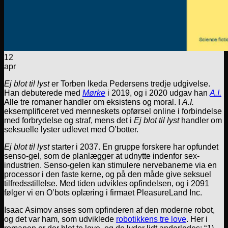
12
apr
Ej blot til lyst
er Torben Ikeda Pedersens tredje udgivelse.
Han debuterede med
Mørke
i 2019, og i 2020 udgav han
A.I.
Alle tre romaner handler om eksistens og moral. I
A.I.
eksemplificeret ved menneskets opførsel online i forbindelse
med forbrydelse og straf, mens det i
Ej blot til lyst
handler om
seksuelle lyster udlevet med O’botter.
Ej blot til lyst
starter i 2037. En gruppe forskere har opfundet
senso-gel, som de planlægger at udnytte indenfor sex-
industrien. Senso-gelen kan stimulere nervebanerne via en
processor i den faste kerne, og på den måde give seksuel
tilfredsstillelse. Med tiden udvikles opfindelsen, og i 2091
følger vi en O’bots oplæring i firmaet PleasureLand Inc.
Isaac Asimov anses som opfinderen af den moderne robot,
og det var ham, som udviklede
robotikkens tre love
. Her i