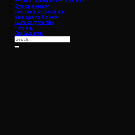
Hvorfor fascineres vi af gyset?
Gys og eventyr
Den gotiske fortælling
Vampyrens historie
Danske gyserfilm
Tidslinje
Om Gyseren