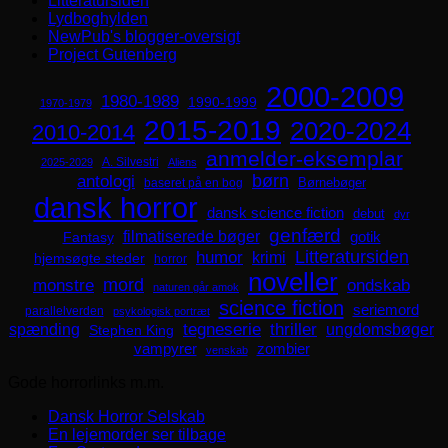
Litteratursiden
Lydboghylden
NewPub's blogger-oversigt
Project Gutenberg
2000-2009
1980-1989
1990-1999
1970-1979
2015-2019
2020-2024
2010-2014
anmelder-eksemplar
A. Silvestri
2025-2029
Aliens
børn
antologi
Børnebøger
baseret på en bog
dansk horror
dansk science fiction
debut
dyr
genfærd
filmatiserede bøger
Fantasy
gotik
Litteratursiden
humor
krimi
hjemsøgte steder
horror
noveller
mord
monstre
ondskab
naturen går amok
science fiction
seriemord
parallelverden
psykologisk portræt
spænding
tegneserie
thriller
ungdomsbøger
Stephen King
zombier
vampyrer
venskab
Gode horrorlinks m.m.
Dansk Horror Selskab
En lejemorder ser tilbage