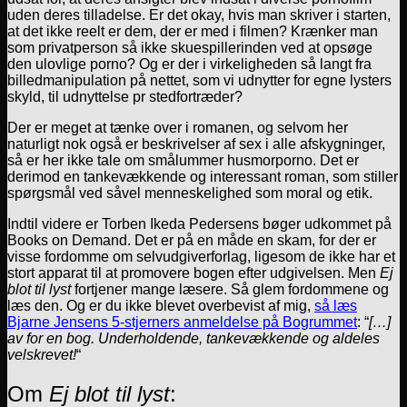
uden deres tilladelse. Er det okay, hvis man skriver i starten,
at det ikke reelt er dem, der er med i filmen? Krænker man
som privatperson så ikke skuespillerinden ved at opsøge
den ulovlige porno? Og er der i virkeligheden så langt fra
billedmanipulation på nettet, som vi udnytter for egne lysters
skyld, til udnyttelse pr stedfortræder?
Der er meget at tænke over i romanen, og selvom her
naturligt nok også er beskrivelser af sex i alle afskygninger,
så er her ikke tale om smålummer husmorporno. Det er
derimod en tankevækkende og interessant roman, som stiller
spørgsmål ved såvel menneskelighed som moral og etik.
Indtil videre er Torben Ikeda Pedersens bøger udkommet på
Books on Demand. Det er på en måde en skam, for der er
visse fordomme om selvudgiverforlag, ligesom de ikke har et
stort apparat til at promovere bogen efter udgivelsen. Men
Ej
blot til lyst
fortjener mange læsere. Så glem fordommene og
læs den. Og er du ikke blevet overbevist af mig,
så læs
Bjarne Jensens 5-stjerners anmeldelse på Bogrummet
: “
[…]
av for en bog. Underholdende, tankevækkende og aldeles
velskrevet!
“
Om
Ej blot til lyst
: