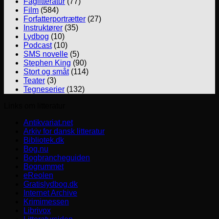
Faglitteratur
(77)
Film
(584)
Forfatterportrætter
(27)
Instruktører
(35)
Lydbog
(10)
Podcast
(10)
SMS novelle
(5)
Stephen King
(90)
Stort og småt
(114)
Teater
(3)
Tegneserier
(132)
Links om litteratur
Antikvariat.net
Arkiv for dansk litteratur
Bibliotek.dk
Bog.nu
Bogbrancheguiden
Bogrummet
eReolen
Gratislydbog.dk
Internet Archive
Krimimessen
Librivox