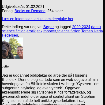
Udgivelsesår: 01.02.2021
Forlag:
Books on Demand
, 264 sider
Læs en interessant artikel om deepfake her
Dette indlæg var udgivet
Bøger
og tagged
2020-2024
,
dansk
science fiction
,
erotik
,
etik
,
robotter
,
science fiction
,
Torben Ikeda
Pedersen
.
Jette
Jeg er uddannet bibliotekar og arbejder på Horsens
Bibliotek. Denne blog startede som en web-udgave af min
hovedopgave fra Biblioteksskolen i Aalborg: "Gyseren - om
subgenrer, psykologi og eventyrtræk". Opgaven
eksemplificerede sig i Stephen Kings forfatterskab, og
gyseren.dk indeholder også et særligt afsnit om Stephen
King, som en af de helt unikke gyserforfattere i dag.
Gyseren.dk indeholder derudover også omtaler og