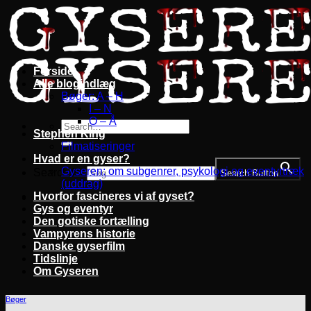
Fortsæt
til
indhold
Forside
Alle blogindlæg
Bøger: A – H
I – N
O – Å
Stephen King
Filmatiseringer
Hvad er en gyser?
Gyseren: om subgenrer, psykologi og eventyrtræk
Search for:
Search Button
(uddrag)
Hvorfor fascineres vi af gyset?
Gys og eventyr
Den gotiske fortælling
Vampyrens historie
Danske gyserfilm
Tidslinje
Om Gyseren
Bøger