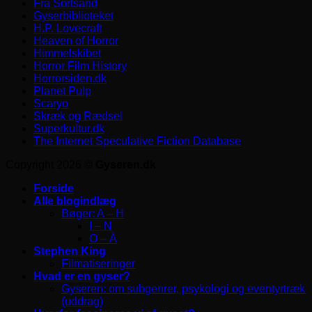
Fra Sortsand
Gyserbiblioteket
H.P. Lovecraft
Heaven of Horror
Himmelskibet
Horror Film History
Horrorsiden.dk
Planet Pulp
Scaryo
Skræk og Rædsel
Superkultur.dk
The Internet Speculative Fiction Database
Copyright 2026 ©
Gyseren.dk
Forside
Alle blogindlæg
Bøger: A – H
I – N
O – Å
Stephen King
Filmatiseringer
Hvad er en gyser?
Gyseren: om subgenrer, psykologi og eventyrtræk
(uddrag)