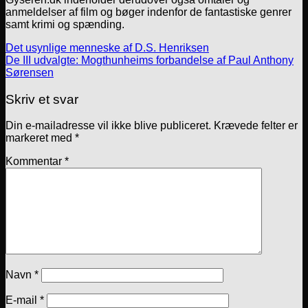
anmeldelser af film og bøger indenfor de fantastiske genrer
samt krimi og spænding.
Det usynlige menneske af D.S. Henriksen
De III udvalgte: Mogthunheims forbandelse af Paul Anthony
Sørensen
Skriv et svar
Din e-mailadresse vil ikke blive publiceret.
Krævede felter er
markeret med
*
Kommentar
*
Navn
*
E-mail
*