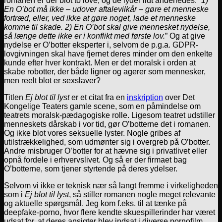
romanen er der blot to love, og de lyder lidt anderledes: “
1)
En O’bot må ikke – udover aftalevilkår – gøre et menneske
fortræd, eller, ved ikke at gøre noget, lade et menneske
komme til skade. 2) En O’bot skal give mennesket nydelse,
så længe dette ikke er i konflikt med første lov.
” Og at give
nydelse er O’botter eksperter i, selvom de p.g.a. GDPR-
lovgivningen skal have fjernet deres minder om den enkelte
kunde efter hver kontrakt. Men er det moralsk i orden at
skabe robotter, der både ligner og agerer som mennesker,
men reelt blot er sexslaver?
Titlen
Ej blot til lyst
er et citat fra en
inskription
over Det
Kongelige Teaters gamle scene, som en påmindelse om
teatrets moralsk-pædagogiske rolle. Ligesom teatret udstiller
menneskets dårskab i vor tid, gør O’botterne det i romanen.
Og ikke blot vores seksuelle lyster. Nogle gribes af
utilstrækkelighed, som udmønter sig i overgreb på O’botter.
Andre misbruger O’botter for at hævne sig i privatlivet eller
opnå fordele i erhvervslivet. Og så er der firmaet bag
O’botterne, som tjener styrtende på deres ydelser.
Selvom vi ikke er teknisk nær så langt fremme i virkeligheden
som i
Ej blot til lyst
, så stiller romanen nogle meget relevante
og aktuelle spørgsmål. Jeg kom f.eks. til at tænke på
deepfake-porno, hvor flere kendte skuespillerinder har været
udsat for, at deres ansigter blev indsat i diverse pornofilm