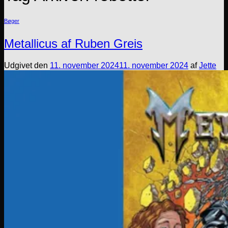
Bøger
Metallicus af Ruben Greis
Udgivet den
11. november 2024
11. november 2024
af
Jette