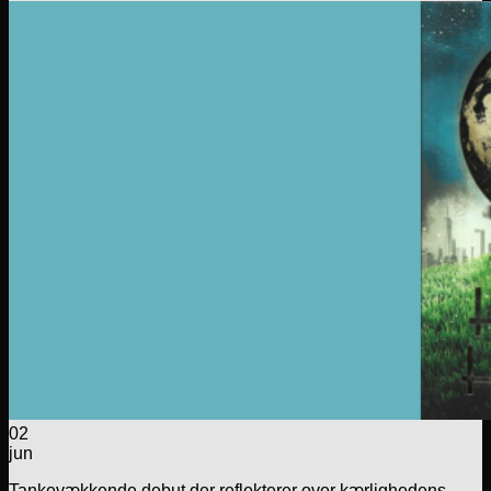
02
jun
Tankevækkende debut der reflekterer over kærlighedens