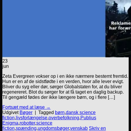
23
jun
Zeta Evergreen vokser op i en ikke nærmere bestemt fremtid.
Hun er en af de sidstfødte i en verden, hvor alle lever evigt.
Bliver du syg eller dør, sørger Globalstaten for, at du bliver
regenereret. Blot du sørger for at få taget en daglig backup.
Til gengæld fødes der ikke længere børn, og i flere […]
Fortsæt med at læse
→
Udgivet
Bøger
|
Tagged
børn
,
dansk science
fiction
,
livsforlængelse
,
overbefolkning
,
Publius
Enigma
,
robotter
,
science
fiction
,
spænding
,
ungdomsbøger
,
venskab
Skriv en