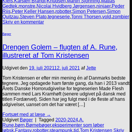
Kleis
,
Karsten Brandt-Knudsen
,
Martin Sjönning
,
Matias
Gedtek
,
monstre
,
Nicolai Hvidberg Jørgensen
,
ninjaer
,
Peder
Riis
,
Peter Keller Hansen
,
robotter
,
Simon Petersen
,
Simon
Quitzau
,
Steven Plato
,
tegneserie
,
Tonni Thorsen
,
vold
,
zombier
Skriv en kommentar
Bøger
Drengen Golem – flugten af A. Rune,
illustreret af Tom Kristensen
Udgivet den
19. juli 2021
12. juli 2021
af
Jette
Tom Kristensen er efter min mening én af Danmarks bedste
tegnere. Jeg opdagede ham første gang, da han i 2013 vandt
Årets Danske Horrorudgivelse for tegneserien Made Flesh
sammen med Lars Kramhøft (senere udgivet på dansk med
titlen Fordærvet). Siden har jeg fulgt med i de fleste af hans
udgivelser, uanset om det har været […]
Fortsæt med at læse
→
Udgivet
Bøger
|
Tagged
2020-2024
,
A.
Rune
,
børn
,
Børnebøger
,
eksperimenter som løber
løbsk
,
Fantasy
,
robotter
,
steampunk
,
tid
,
Tom Kristensen
Skriv