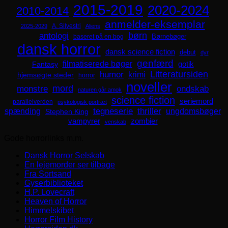
2015-2019
2020-2024
2010-2014
anmelder-eksemplar
A. Silvestri
2025-2029
Aliens
børn
antologi
Børnebøger
baseret på en bog
dansk horror
dansk science fiction
debut
dyr
genfærd
filmatiserede bøger
Fantasy
gotik
Litteratursiden
humor
krimi
hjemsøgte steder
horror
noveller
mord
monstre
ondskab
naturen går amok
science fiction
seriemord
parallelverden
psykologisk portræt
spænding
tegneserie
thriller
ungdomsbøger
Stephen King
zombier
vampyrer
venskab
Gode horrorlinks m.m.
Dansk Horror Selskab
En lejemorder ser tilbage
Fra Sortsand
Gyserbiblioteket
H.P. Lovecraft
Heaven of Horror
Himmelskibet
Horror Film History