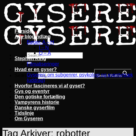
Fortsæt
til
indhold
Forside
Alle blogindlæg
Bøger: A – H
I – N
O – Å
Stephen King
Filmatiseringer
Hvad er en gyser?
Gyseren: om subgenrer, psykologi og eventyrtræk
Search for:
Search Button
(uddrag)
Hvorfor fascineres vi af gyset?
Gys og eventyr
Den gotiske fortælling
Vampyrens historie
Danske gyserfilm
Tidslinje
Om Gyseren
Tag Arkiver:
robotter