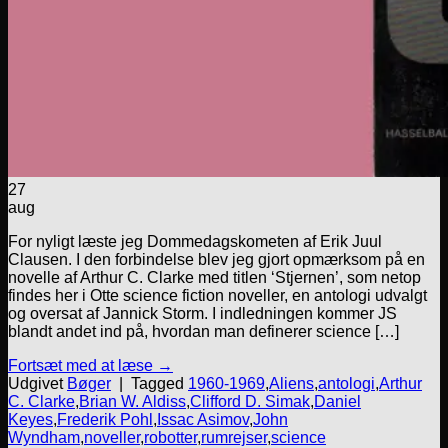
27
aug
For nyligt læste jeg Dommedagskometen af Erik Juul
Clausen. I den forbindelse blev jeg gjort opmærksom på en
novelle af Arthur C. Clarke med titlen ‘Stjernen’, som netop
findes her i Otte science fiction noveller, en antologi udvalgt
og oversat af Jannick Storm. I indledningen kommer JS
blandt andet ind på, hvordan man definerer science […]
Fortsæt med at læse
→
Udgivet
Bøger
|
Tagged
1960-1969
,
Aliens
,
antologi
,
Arthur
C. Clarke
,
Brian W. Aldiss
,
Clifford D. Simak
,
Daniel
Keyes
,
Frederik Pohl
,
Issac Asimov
,
John
Wyndham
,
noveller
,
robotter
,
rumrejser
,
science