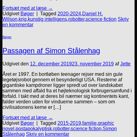
Fortsæt med at læse
→
Udgivet
Bøger
|
Tagged
2020-2024
,
Daniel H.
Wilson
,
krig
,
kunstig intelligens
,
robotter
,
science fiction
Skriv
en kommentar
Bøger
Passagen af Simon Stålenhag
Udgivet den
12. december 2019
23. november 2019
af
Jette
Året er 1997. En bortløben teenager rejser med sin gule
legetøjsrobot gennem et besynderligt USA. Resterne af
gigantiske kampdroner ligger spredt ud over landskabet
sammen med affald fra et højteknologisk forbrugersamfund i
forfald. I takt med at deres bil nærmer sig kontinentets kant,
falder verden uden for vinduerne sammen – som om
civilisationens kerne er […]
Fortsæt med at læse
→
Udgivet
Bøger
|
Tagged
2015-2019
,
familie
,
graphic
novel
,
postapokalyptisk
,
robotter
,
science fiction
,
Simon
Stålenhag
Skriv en kommentar