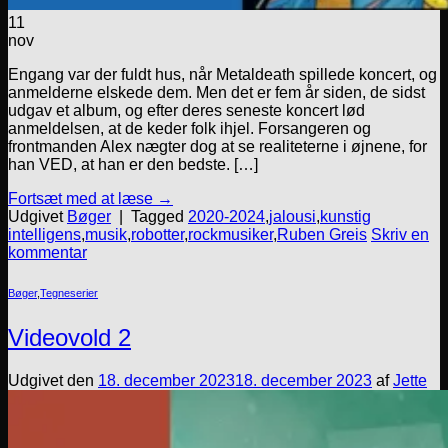
11
nov
Engang var der fuldt hus, når Metaldeath spillede koncert, og
anmelderne elskede dem. Men det er fem år siden, de sidst
udgav et album, og efter deres seneste koncert lød
anmeldelsen, at de keder folk ihjel. Forsangeren og
frontmanden Alex nægter dog at se realiteterne i øjnene, for
han VED, at han er den bedste. […]
Fortsæt med at læse
→
Udgivet
Bøger
|
Tagged
2020-2024
,
jalousi
,
kunstig
intelligens
,
musik
,
robotter
,
rockmusiker
,
Ruben Greis
Skriv en
kommentar
Bøger
,
Tegneserier
Videovold 2
Udgivet den
18. december 2023
18. december 2023
af
Jette