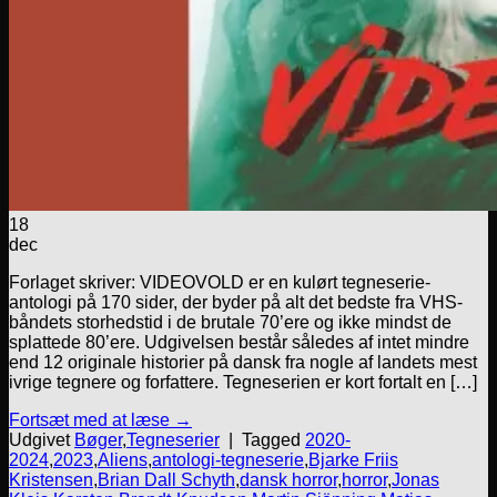
18
dec
Forlaget skriver: VIDEOVOLD er en kulørt tegneserie-
antologi på 170 sider, der byder på alt det bedste fra VHS-
båndets storhedstid i de brutale 70’ere og ikke mindst de
splattede 80’ere. Udgivelsen består således af intet mindre
end 12 originale historier på dansk fra nogle af landets mest
ivrige tegnere og forfattere. Tegneserien er kort fortalt en […]
Fortsæt med at læse
→
Udgivet
Bøger
,
Tegneserier
|
Tagged
2020-
2024
,
2023
,
Aliens
,
antologi-tegneserie
,
Bjarke Friis
Kristensen
,
Brian Dall Schyth
,
dansk horror
,
horror
,
Jonas