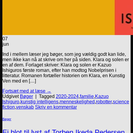
07
jun
Ind i mellem læser jeg bøger, som jeg vældig godt kan lide,
men ikke kan nå at skrive om her på siden. Klara og solen er
en af dem. Forlaget skriver: Klara og solen er Kazuo
Ishiguros første roman, efter han modtog Nobelprisen i
litteratur. Romanen fortæller historien om Klara, en Kunstig
Ven med en […]
Fortsæt med at læse
→
Udgivet
Bøger
|
Tagged
2020-2024
,
familie
,
Kazuo
Ishiguro
,
kunstig intelligens
,
menneskelighed
,
robotter
,
science
fiction
,
venskab
Skriv en kommentar
Bøger
Ej blot til lyst af Torben Ikeda Pedersen