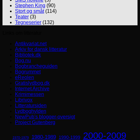
Stephen King
(90)
Stort og småt
(114)
Teater
(3)
Tegneserier
(132)
Links om litteratur
Antikvariat.net
Arkiv for dansk litteratur
Bibliotek.dk
Bog.nu
Bogbrancheguiden
Bogrummet
eReolen
Gratislydbog.dk
Internet Archive
Krimimessen
Librivox
Litteratursiden
Lydboghylden
NewPub's blogger-oversigt
Project Gutenberg
2000-2009
1980-1989
1990-1999
1970-1979