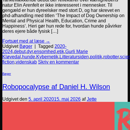
natur Elin Arenfelt er ikke interesseret i mennesker. Til
gengæld er hun dyreelsker med stort D, og har skrevet en
phd-afhandling med titlen ‘The Impact of Dog Ownership on
Mental and Physical Health, Education, Crime and
Happiness‘. Heri gør hun rede for, hvordan hunde påvirker
deres ejere både fysisk […]
Fortsæt med at læse
→
Udgivet
Bøger
|
Tagged
2020-
2024
,
debut
,
dyr
,
ensomhed
,
etik
,
Gurli Marie
Kløvedal
,
hunde
,
Kybernetik
,
Litteratursiden
,
politik
,
robotter
,
scie
fiction
,
videnskab
Skriv en kommentar
Bøger
Robopocalypse af Daniel H. Wilson
Udgivet den
5. april 2020
15. maj 2026
af
Jette