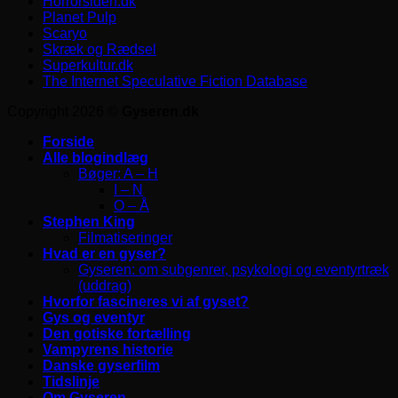
Horrorsiden.dk
Planet Pulp
Scaryo
Skræk og Rædsel
Superkultur.dk
The Internet Speculative Fiction Database
Copyright 2026 ©
Gyseren.dk
Forside
Alle blogindlæg
Bøger: A – H
I – N
O – Å
Stephen King
Filmatiseringer
Hvad er en gyser?
Gyseren: om subgenrer, psykologi og eventyrtræk
(uddrag)
Hvorfor fascineres vi af gyset?
Gys og eventyr
Den gotiske fortælling
Vampyrens historie
Danske gyserfilm
Tidslinje
Om Gyseren