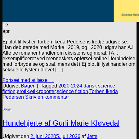
12
apr
Ej blot til lyst er Torben Ikeda Pedersens tredje udgivelse.
Han debuterede med Mørke i 2019, og i 2020 udgav han A.I.
Alle tre romaner handler om eksistens og moral. I A.I.
eksemplificeret ved menneskets opførsel online i forbindelse
med forbrydelse og straf, mens det i Ej blot til lyst handler om
seksuelle lyster udlevet […]
Fortsæt med at læse
→
Udgivet
Bøger
|
Tagged
2020-2024
,
dansk science
fiction
,
erotik
,
etik
,
robotter
,
science fiction
,
Torben Ikeda
Pedersen
Skriv en kommentar
Bøger
Hundehjerte af Gurli Marie Kløvedal
Udgivet den
2. juni 2020
5. juli 2026
af
Jette