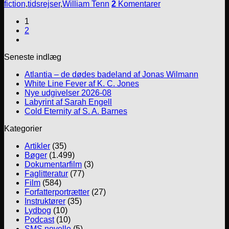
fiction
,
tidsrejser
,
William Tenn
2
Komentarer
1
2
Seneste indlæg
Atlantia – de dødes badeland af Jonas Wilmann
White Line Fever af K. C. Jones
Nye udgivelser 2026-08
Labyrint af Sarah Engell
Cold Eternity af S. A. Barnes
Kategorier
Artikler
(35)
Bøger
(1.499)
Dokumentarfilm
(3)
Faglitteratur
(77)
Film
(584)
Forfatterportrætter
(27)
Instruktører
(35)
Lydbog
(10)
Podcast
(10)
SMS novelle
(5)