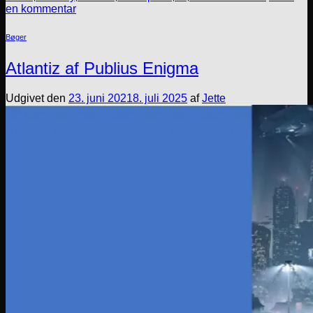
en kommentar
Bøger
Atlantiz af Publius Enigma
Udgivet den
23. juni 2021
8. juli 2025
af
Jette