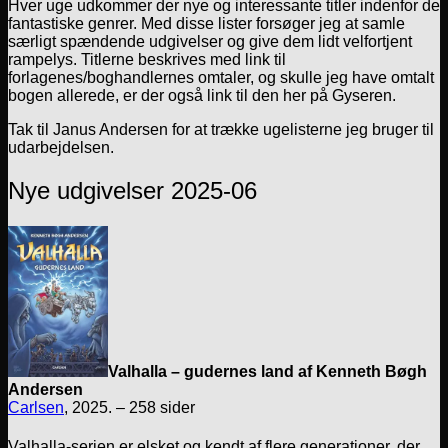
Hver uge udkommer der nye og interessante titler indenfor de
fantastiske genrer. Med disse lister forsøger jeg at samle
særligt spændende udgivelser og give dem lidt velfortjent
rampelys. Titlerne beskrives med link til
forlagenes/boghandlernes omtaler, og skulle jeg have omtalt
bogen allerede, er der også link til den her på Gyseren.
Tak til Janus Andersen for at trække ugelisterne jeg bruger til
udarbejdelsen.
Nye udgivelser 2025-06
Valhalla – gudernes land af Kenneth Bøgh
Andersen
Carlsen
, 2025. – 258 sider
Valhalla-serien er elsket og kendt af flere generationer, der