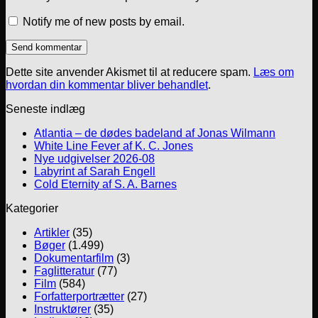
Notify me of new posts by email.
Dette site anvender Akismet til at reducere spam.
Læs om
hvordan din kommentar bliver behandlet
.
Seneste indlæg
Atlantia – de dødes badeland af Jonas Wilmann
White Line Fever af K. C. Jones
Nye udgivelser 2026-08
Labyrint af Sarah Engell
Cold Eternity af S. A. Barnes
Kategorier
Artikler
(35)
Bøger
(1.499)
Dokumentarfilm
(3)
Faglitteratur
(77)
Film
(584)
Forfatterportrætter
(27)
Instruktører
(35)