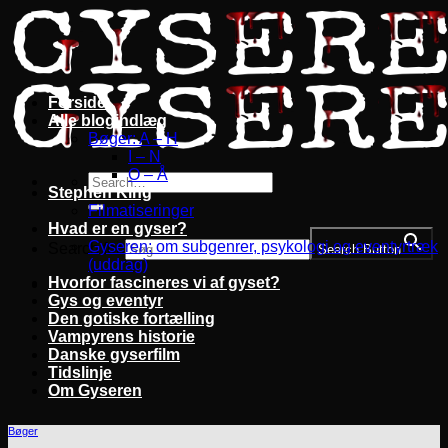
Fortsæt
til
indhold
Forside
Alle blogindlæg
Bøger: A – H
I – N
O – Å
Stephen King
Filmatiseringer
Hvad er en gyser?
Gyseren: om subgenrer, psykologi og eventyrtræk
Search for:
Search Button
(uddrag)
Hvorfor fascineres vi af gyset?
Gys og eventyr
Den gotiske fortælling
Vampyrens historie
Danske gyserfilm
Tidslinje
Om Gyseren
Bøger