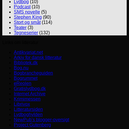
Lydbog
(10)
Podcast
(10)
SMS novelle
(5)
Stephen King
(90)
Stort og småt
(114)
Teater
(3)
Tegneserier
(132)
Links om litteratur
Antikvariat.net
Arkiv for dansk litteratur
Bibliotek.dk
Bog.nu
Bogbrancheguiden
Bogrummet
eReolen
Gratislydbog.dk
Internet Archive
Krimimessen
Librivox
Litteratursiden
Lydboghylden
NewPub's blogger-oversigt
Project Gutenberg