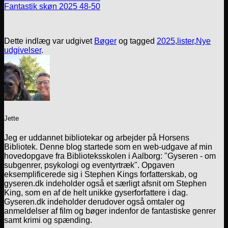
Fantastik skøn 2025 48-50
Dette indlæg var udgivet
Bøger
og tagged
2025
,
lister
,
Nye
udgivelser
.
Jette
Jeg er uddannet bibliotekar og arbejder på Horsens
Bibliotek. Denne blog startede som en web-udgave af min
hovedopgave fra Biblioteksskolen i Aalborg: "Gyseren - om
subgenrer, psykologi og eventyrtræk". Opgaven
eksemplificerede sig i Stephen Kings forfatterskab, og
gyseren.dk indeholder også et særligt afsnit om Stephen
King, som en af de helt unikke gyserforfattere i dag.
Gyseren.dk indeholder derudover også omtaler og
anmeldelser af film og bøger indenfor de fantastiske genrer
samt krimi og spænding.