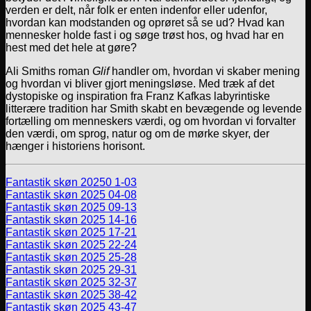
verden er delt, når folk er enten indenfor eller udenfor,
hvordan kan modstanden og oprøret så se ud? Hvad kan
mennesker holde fast i og søge trøst hos, og hvad har en
hest med det hele at gøre?
Ali Smiths roman
Glif
handler om, hvordan vi skaber mening
og hvordan vi bliver gjort meningsløse. Med træk af det
dystopiske og inspiration fra Franz Kafkas labyrintiske
litterære tradition har Smith skabt en bevægende og levende
fortælling om menneskers værdi, og om hvordan vi forvalter
den værdi, om sprog, natur og om de mørke skyer, der
hænger i historiens horisont.
Fantastik skøn 20250 1-03
Fantastik skøn 2025 04-08
Fantastik skøn 2025 09-13
Fantastik skøn 2025 14-16
Fantastik skøn 2025 17-21
Fantastik skøn 2025 22-24
Fantastik skøn 2025 25-28
Fantastik skøn 2025 29-31
Fantastik skøn 2025 32-37
Fantastik skøn 2025 38-42
Fantastik skøn 2025 43-47