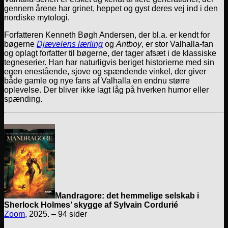
gennem årene har grinet, heppet og gyst deres vej ind i den
nordiske mytologi.
Forfatteren Kenneth Bøgh Andersen, der bl.a. er kendt for
bøgerne
Djævelens lærling
og
Antboy
, er stor Valhalla-fan
og oplagt forfatter til bøgerne, der tager afsæt i de klassiske
tegneserier. Han har naturligvis beriget historierne med sin
egen enestående, sjove og spændende vinkel, der giver
både gamle og nye fans af Valhalla en endnu større
oplevelse. Der bliver ikke lagt låg på hverken humor eller
spænding.
Mandragore: det hemmelige selskab i
Sherlock Holmes’ skygge af Sylvain Cordurié
Zoom
, 2025. – 94 sider