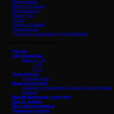
Himmelskibet
Horror Film History
Horrorsiden.dk
Planet Pulp
Scaryo
Skræk og Rædsel
Superkultur.dk
The Internet Speculative Fiction Database
Copyright 2026 ©
Gyseren.dk
Forside
Alle blogindlæg
Bøger: A – H
I – N
O – Å
Stephen King
Filmatiseringer
Hvad er en gyser?
Gyseren: om subgenrer, psykologi og eventyrtræk
(uddrag)
Hvorfor fascineres vi af gyset?
Gys og eventyr
Den gotiske fortælling
Vampyrens historie