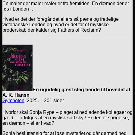
En maler der maler malerier fra fremtiden. En dæmon der er
løs i London …
Hvad er det der foregår det ellers så pæne og fredelige
victorianske London og hvad er det for et mystiske
broderskab der kalder sig Fathers of Reclaim?
En ugudelig gæst steg hende til hovedet af
A. K. Hansn
Gymnoten
, 2025. – 201 sider
Hvorfor skal Sonja Rype – plaget af nedladende kollegaer og
gæld – forfølges af en mystisk sort sky? Er den et spøgelse,
en dæmon – eller hvad?
Sonja beslutter sig for at løse mysteriet og går dermed ned