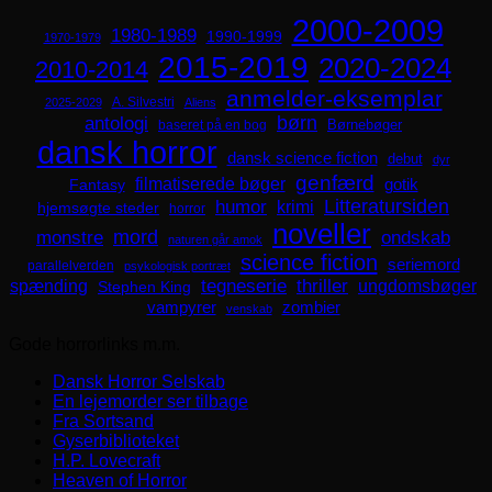
2000-2009
1980-1989
1990-1999
1970-1979
2015-2019
2020-2024
2010-2014
anmelder-eksemplar
A. Silvestri
2025-2029
Aliens
børn
antologi
Børnebøger
baseret på en bog
dansk horror
dansk science fiction
debut
dyr
genfærd
filmatiserede bøger
Fantasy
gotik
Litteratursiden
humor
krimi
hjemsøgte steder
horror
noveller
mord
monstre
ondskab
naturen går amok
science fiction
seriemord
parallelverden
psykologisk portræt
spænding
tegneserie
thriller
ungdomsbøger
Stephen King
zombier
vampyrer
venskab
Gode horrorlinks m.m.
Dansk Horror Selskab
En lejemorder ser tilbage
Fra Sortsand
Gyserbiblioteket
H.P. Lovecraft
Heaven of Horror