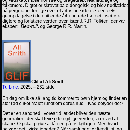
og vildskab, mosemonstre og dragedrab, festmiddage og
folkemord. Digtet er skrevet på oldengelsk, og blev nedfældet
på pergmanet for lige over et årtusind siden. Siden dets
genopdagelse i den nittende århundrede har det inspireret
digtere og forfattere verden over, især J.R.R. Tolkien, der var
ekspert i
Beowulf
, og George R.R. Martin.
Glif af Ali Smith
Turbine
, 2025. – 232 sider
En dag om ikke så lang tid kommer to børn hjem og finder en
stor rød cirkel malet rundt om deres hus. Hvad betyder det?
Det er en sandhed i vores tid, at det bliver den næste
generation, der skal leve i den giftige verden, vi er ved at
skabe. Og skal prøve at få den på ret køl igen. Men hvad
betyder det i virkeligheden? Når samfundet er fjendtligt, og